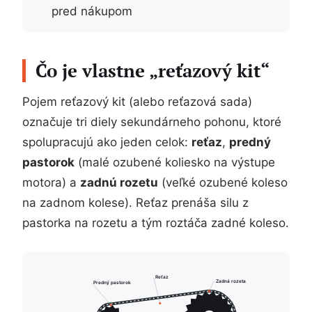
pred nákupom
Čo je vlastne „reťazový kit“
Pojem reťazový kit (alebo reťazová sada)
označuje tri diely sekundárneho pohonu, ktoré
spolupracujú ako jeden celok:
reťaz
,
predný
pastorok
(malé ozubené koliesko na výstupe
motora) a
zadnú rozetu
(veľké ozubené koleso
na zadnom kolese). Reťaz prenáša silu z
pastorka na rozetu a tým roztáča zadné koleso.
Reťaz
Zadná rozeta
Predný pastorok