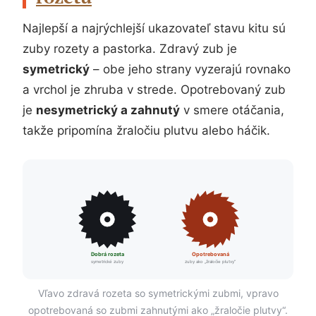
Najlepší a najrýchlejší ukazovateľ stavu kitu sú
zuby rozety a pastorka. Zdravý zub je
symetrický
– obe jeho strany vyzerajú rovnako
a vrchol je zhruba v strede. Opotrebovaný zub
je
nesymetrický a zahnutý
v smere otáčania,
takže pripomína žraločiu plutvu alebo háčik.
Dobrá rozeta
Opotrebovaná
symetrické zuby
zuby ako „žraločie plutvy“
Vľavo zdravá rozeta so symetrickými zubmi, vpravo
opotrebovaná so zubmi zahnutými ako „žraločie plutvy“.