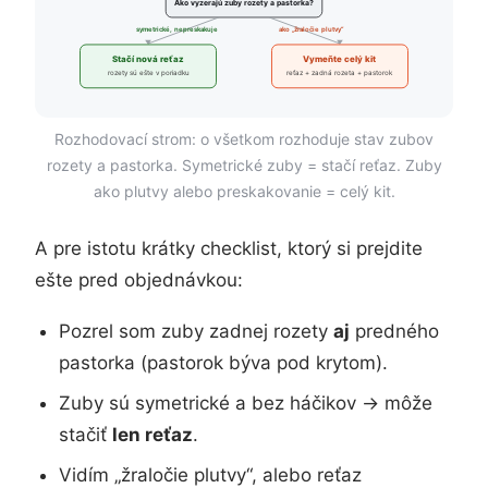
Ako vyzerajú zuby rozety a pastorka?
symetrické, nepreskakuje
ako „žraločie plutvy“
Stačí nová reťaz
Vymeňte celý kit
rozety sú ešte v poriadku
reťaz + zadná rozeta + pastorok
Rozhodovací strom: o všetkom rozhoduje stav zubov
rozety a pastorka. Symetrické zuby = stačí reťaz. Zuby
ako plutvy alebo preskakovanie = celý kit.
A pre istotu krátky checklist, ktorý si prejdite
ešte pred objednávkou:
Pozrel som zuby zadnej rozety
aj
predného
pastorka (pastorok býva pod krytom).
Zuby sú symetrické a bez háčikov → môže
stačiť
len reťaz
.
Vidím „žraločie plutvy“, alebo reťaz