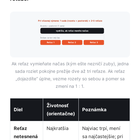
Pri včasnej výmene: 1 sada (rozeta + pastorok) ≈ 2–3 reťaze
Rozeta + pastorok (1 sada)
vydržia, ak reťaz meníte načas
Reťaze za ten istý čas
Reťaz 1
Reťaz 2
Reťaz 3
Ak reťaz vymieňate načas (kým ešte nezničí zuby), jedna
sada roziet pokojne prežije dve až tri reťaze. Ak reťaz
„dojazdíte“ úplne, vezme rozety so sebou a pomer sa
zmení na 1 : 1.
Životnosť
Diel
Poznámka
(orientačne)
Reťaz
Najkratšia
Najviac trpí, mení
netesnená
sa najčastejšie; pri