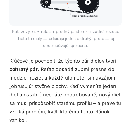
Klzák a vodítko vedú reťaz
Reťazový kit = reťaz + predný pastorok + zadná rozeta.
Tieto tri diely sa odierajú jeden o druhý, preto sa aj
opotrebúvajú spoločne.
Kľúčové je pochopiť, že týchto pár dielov tvorí
zohratý pár
. Reťaz dosadá zubmi presne do
medzier roziet a každý kilometer si navzájom
„obrusujú“ styčné plochy. Keď vymeníte jeden
diel a ostatné necháte opotrebované, nový diel
sa musí prispôsobiť starému profilu – a práve tu
vzniká problém, kvôli ktorému tento článok
vznikol.