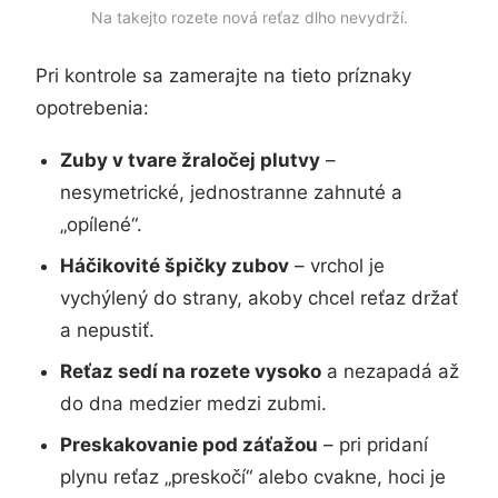
Na takejto rozete nová reťaz dlho nevydrží.
Pri kontrole sa zamerajte na tieto príznaky
opotrebenia:
Zuby v tvare žraločej plutvy
–
nesymetrické, jednostranne zahnuté a
„opílené“.
Háčikovité špičky zubov
– vrchol je
vychýlený do strany, akoby chcel reťaz držať
a nepustiť.
Reťaz sedí na rozete vysoko
a nezapadá až
do dna medzier medzi zubmi.
Preskakovanie pod záťažou
– pri pridaní
plynu reťaz „preskočí“ alebo cvakne, hoci je