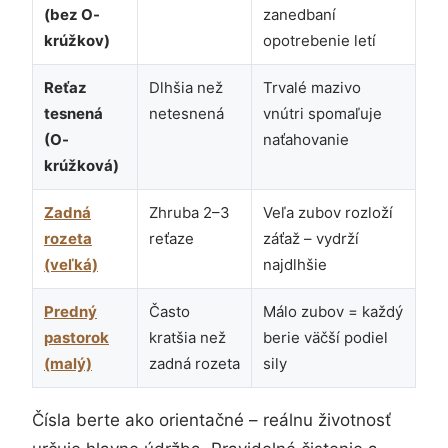
(bez O-
zanedbaní
krúžkov)
opotrebenie letí
Reťaz
Dlhšia než
Trvalé mazivo
tesnená
netesnená
vnútri spomaľuje
(O-
naťahovanie
krúžková)
Zadná
Zhruba 2–3
Veľa zubov rozloží
rozeta
reťaze
záťaž – vydrží
(veľká)
najdlhšie
Predný
Často
Málo zubov = každý
pastorok
kratšia než
berie väčší podiel
(malý)
zadná rozeta
sily
Čísla berte ako orientačné – reálnu životnosť