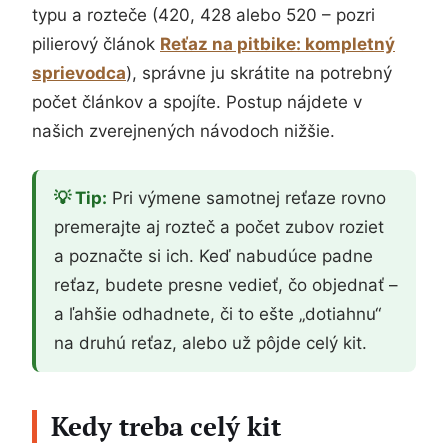
typu a rozteče (420, 428 alebo 520 – pozri
pilierový článok
Reťaz na pitbike: kompletný
sprievodca
), správne ju skrátite na potrebný
počet článkov a spojíte. Postup nájdete v
našich zverejnených návodoch nižšie.
💡 Tip:
Pri výmene samotnej reťaze rovno
premerajte aj rozteč a počet zubov roziet
a poznačte si ich. Keď nabudúce padne
reťaz, budete presne vedieť, čo objednať –
a ľahšie odhadnete, či to ešte „dotiahnu“
na druhú reťaz, alebo už pôjde celý kit.
Kedy treba celý kit