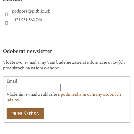
t
i
podpora
@
pitbike.sk
e
+421 951 362 746
Odoberať newsletter
Vložte svoj e-mail a my Vám budeme zasielať informácie o nových
produktoch na našom e-shope.
Email
Vložením e-mailu súhlasíte s
podmienkami ochrany osobných
údajov
PRIHLÁSIŤ SA