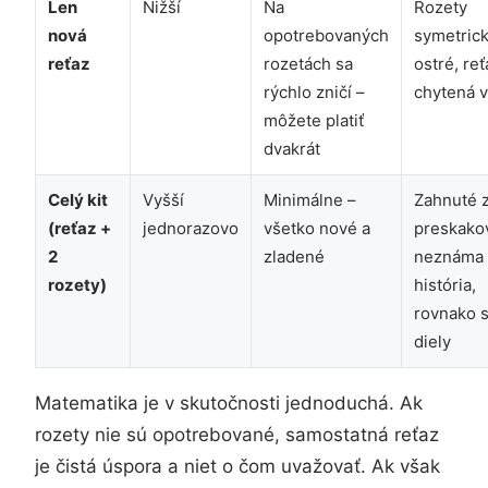
Len
Nižší
Na
Rozety
nová
opotrebovaných
symetrick
reťaz
rozetách sa
ostré, reť
rýchlo zničí –
chytená 
môžete platiť
dvakrát
Celý kit
Vyšší
Minimálne –
Zahnuté 
(reťaz +
jednorazovo
všetko nové a
preskako
2
zladené
neznáma
rozety)
história,
rovnako s
diely
Matematika je v skutočnosti jednoduchá. Ak
rozety nie sú opotrebované, samostatná reťaz
je čistá úspora a niet o čom uvažovať. Ak však