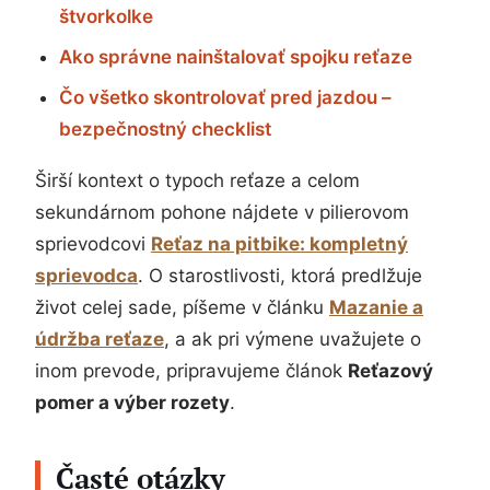
štvorkolke
Ako správne nainštalovať spojku reťaze
Čo všetko skontrolovať pred jazdou –
bezpečnostný checklist
Širší kontext o typoch reťaze a celom
sekundárnom pohone nájdete v pilierovom
sprievodcovi
Reťaz na pitbike: kompletný
sprievodca
. O starostlivosti, ktorá predlžuje
život celej sade, píšeme v článku
Mazanie a
údržba reťaze
, a ak pri výmene uvažujete o
inom prevode, pripravujeme článok
Reťazový
pomer a výber rozety
.
Časté otázky