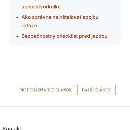
alebo štvorkolke
Ako správne nainštalovať spojku
reťaze
Bezpečnostný checklist pred jazdou
PREDCHÁDZAJÚCI ČLÁNOK
ĎALŠÍ ČLÁNOK
Z
á
p
ä
Kontakt