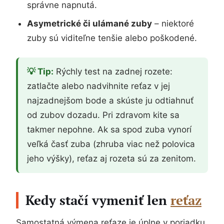
správne napnutá.
Asymetrické či ulámané zuby
– niektoré
zuby sú viditeľne tenšie alebo poškodené.
💡 Tip:
Rýchly test na zadnej rozete:
zatlačte alebo nadvihnite reťaz v jej
najzadnejšom bode a skúste ju odtiahnuť
od zubov dozadu. Pri zdravom kite sa
takmer nepohne. Ak sa spod zuba vynorí
veľká časť zuba (zhruba viac než polovica
jeho výšky), reťaz aj rozeta sú za zenitom.
Kedy stačí vymeniť len
reťaz
Samostatná výmena reťaze je úplne v poriadku