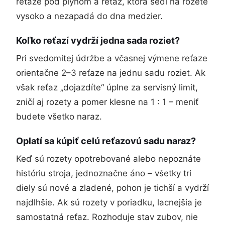
reťaze pod plynom a reťaz, ktorá sedí na rozete
vysoko a nezapadá do dna medzier.
Koľko reťazí vydrží jedna sada roziet?
Pri svedomitej údržbe a včasnej výmene reťaze
orientačne 2–3 reťaze na jednu sadu roziet. Ak
však reťaz „dojazdíte“ úplne za servisný limit,
zničí aj rozety a pomer klesne na 1 : 1 – meniť
budete všetko naraz.
Oplatí sa kúpiť celú reťazovú sadu naraz?
Keď sú rozety opotrebované alebo nepoznáte
históriu stroja, jednoznačne áno – všetky tri
diely sú nové a zladené, pohon je tichší a vydrží
najdlhšie. Ak sú rozety v poriadku, lacnejšia je
samostatná reťaz. Rozhoduje stav zubov, nie