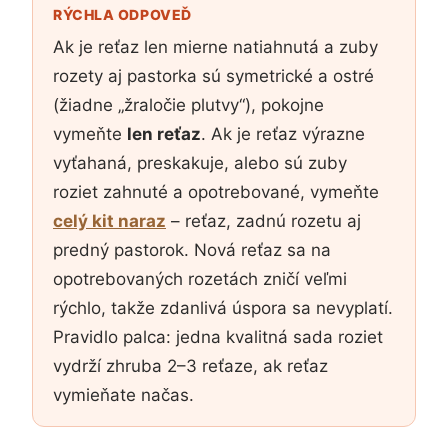
RÝCHLA ODPOVEĎ
Ak je reťaz len mierne natiahnutá a zuby
rozety aj pastorka sú symetrické a ostré
(žiadne „žraločie plutvy“), pokojne
vymeňte
len reťaz
. Ak je reťaz výrazne
vyťahaná, preskakuje, alebo sú zuby
roziet zahnuté a opotrebované, vymeňte
celý kit naraz
– reťaz, zadnú rozetu aj
predný pastorok. Nová reťaz sa na
opotrebovaných rozetách zničí veľmi
rýchlo, takže zdanlivá úspora sa nevyplatí.
Pravidlo palca: jedna kvalitná sada roziet
vydrží zhruba 2–3 reťaze, ak reťaz
vymieňate načas.