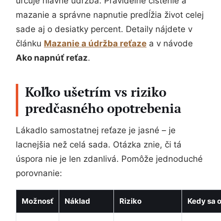
určuje hlavne údržba. Pravidelné čistenie a
mazanie a správne napnutie predĺžia život celej
sade aj o desiatky percent. Detaily nájdete v
článku
Mazanie a údržba reťaze
a v návode
Ako napnúť reťaz
.
Koľko ušetrím vs riziko
predčasného opotrebenia
Lákadlo samostatnej reťaze je jasné – je
lacnejšia než celá sada. Otázka znie, či tá
úspora nie je len zdanlivá. Pomôže jednoduché
porovnanie:
Možnosť
Náklad
Riziko
Kedy sa o