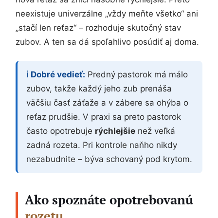
neexistuje univerzálne „vždy meňte všetko“ ani
„stačí len reťaz“ – rozhoduje skutočný stav
zubov. A ten sa dá spoľahlivo posúdiť aj doma.
ℹ️ Dobré vedieť:
Predný pastorok má málo
zubov, takže každý jeho zub prenáša
väčšiu časť záťaže a v zábere sa ohýba o
reťaz prudšie. V praxi sa preto pastorok
často opotrebuje
rýchlejšie
než veľká
zadná rozeta. Pri kontrole naňho nikdy
nezabudnite – býva schovaný pod krytom.
Ako spoznáte opotrebovanú
rozetu