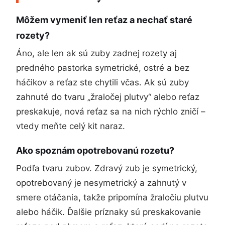
Môžem vymeniť len reťaz a nechať staré
rozety?
Áno, ale len ak sú zuby zadnej rozety aj
predného pastorka symetrické, ostré a bez
háčikov a reťaz ste chytili včas. Ak sú zuby
zahnuté do tvaru „žraločej plutvy“ alebo reťaz
preskakuje, nová reťaz sa na nich rýchlo zničí –
vtedy meňte celý kit naraz.
Ako spoznám opotrebovanú rozetu?
Podľa tvaru zubov. Zdravý zub je symetrický,
opotrebovaný je nesymetrický a zahnutý v
smere otáčania, takže pripomína žraločiu plutvu
alebo háčik. Ďalšie príznaky sú preskakovanie