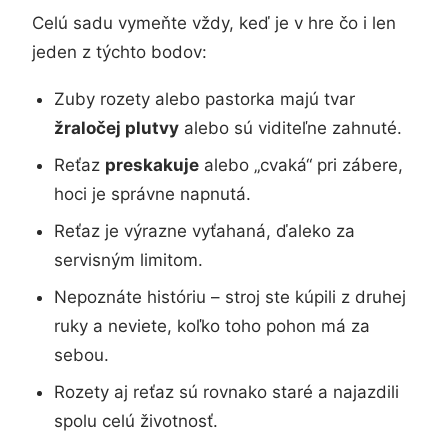
Celú sadu vymeňte vždy, keď je v hre čo i len
jeden z týchto bodov:
Zuby rozety alebo pastorka majú tvar
žraločej plutvy
alebo sú viditeľne zahnuté.
Reťaz
preskakuje
alebo „cvaká“ pri zábere,
hoci je správne napnutá.
Reťaz je výrazne vyťahaná, ďaleko za
servisným limitom.
Nepoznáte históriu – stroj ste kúpili z druhej
ruky a neviete, koľko toho pohon má za
sebou.
Rozety aj reťaz sú rovnako staré a najazdili
spolu celú životnosť.