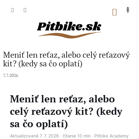
Prejsť
na
NÁKU
obsah
KOŠÍK
Meniť len reťaz, alebo celý reťazový
kit? (kedy sa čo oplatí)
7.7.2026
Meniť len reťaz, alebo
celý reťazový kit? (kedy
sa čo oplatí)
Aktualizované 7. 7. 2026 · čítanie 10 min · Pitbike Academy