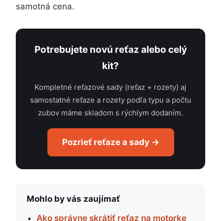
samotná cena.
Potrebujete novú reťaz alebo celý
kit?
Kompletné reťazové sady (reťaz + rozety) aj
samostatné reťaze a rozety podľa typu a počtu
zubov máme skladom s rýchlym dodaním.
Pozrieť reťaze a sady →
Mohlo by vás zaujímať
Ako správne skrátiť reťaz na motorke