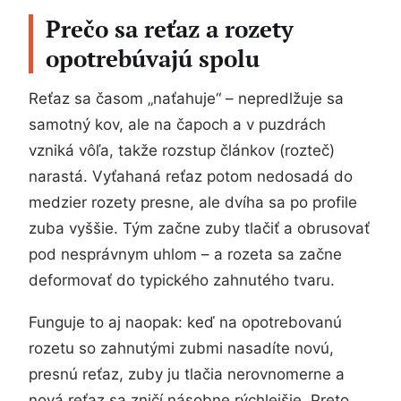
Prečo sa reťaz a rozety
opotrebúvajú spolu
Reťaz sa časom „naťahuje“ – nepredlžuje sa
samotný kov, ale na čapoch a v puzdrách
vzniká vôľa, takže rozstup článkov (rozteč)
narastá. Vyťahaná reťaz potom nedosadá do
medzier rozety presne, ale dvíha sa po profile
zuba vyššie. Tým začne zuby tlačiť a obrusovať
pod nesprávnym uhlom – a rozeta sa začne
deformovať do typického zahnutého tvaru.
Funguje to aj naopak: keď na opotrebovanú
rozetu so zahnutými zubmi nasadíte novú,
presnú reťaz, zuby ju tlačia nerovnomerne a
nová reťaz sa zničí násobne rýchlejšie. Preto