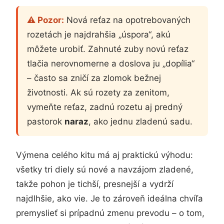
⚠️ Pozor:
Nová reťaz na opotrebovaných
rozetách je najdrahšia „úspora“, akú
môžete urobiť. Zahnuté zuby novú reťaz
tlačia nerovnomerne a doslova ju „dopília“
– často sa zničí za zlomok bežnej
životnosti. Ak sú rozety za zenitom,
vymeňte reťaz, zadnú rozetu aj predný
pastorok
naraz
, ako jednu zladenú sadu.
Výmena celého kitu má aj praktickú výhodu:
všetky tri diely sú nové a navzájom zladené,
takže pohon je tichší, presnejší a vydrží
najdlhšie, ako vie. Je to zároveň ideálna chvíľa
premyslieť si prípadnú zmenu prevodu – o tom,