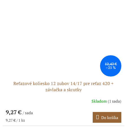
12,42 €
–25 %
Reťazové koliesko 12 zubov 14/17 pre reťaz 420 +
závlačka a skrutky
Skladom
(1 sada)
9,27 €
/ sada
Do košíka
Jednotková
9,27 € / 1 ks
cena: