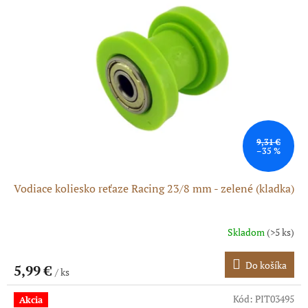
o
i
d
s
u
p
k
r
t
o
o
d
v
u
k
t
o
9,31 €
–35 %
v
Vodiace koliesko reťaze Racing 23/8 mm - zelené (kladka)
Skladom
(>5 ks)
Do košíka
5,99 €
/ ks
Kód:
PIT03495
Akcia