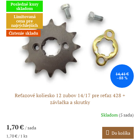
Posledné kusy
skladom
Limitovaná
cena pre
najrýchlejších
Čistenie skladu
14,41 €
–88 %
Reťazové koliesko 12 zubov 14/17 pre reťaz 428 +
závlačka a skrutky
Skladom
(5 sada)
1,70 €
/ sada
Do košíka
Jednotková
1,70 € / 1 ks