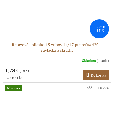
13,96 €
–87 %
Reťazové koliesko 15 zubov 14/17 pre reťaz 420 +
závlačka a skrutky
Skladom
(1 sada)
1,78 €
/ sada
Do košíka
Jednotková
1,78 € / 1 ks
cena:
Kód:
PIT03486
Novinka