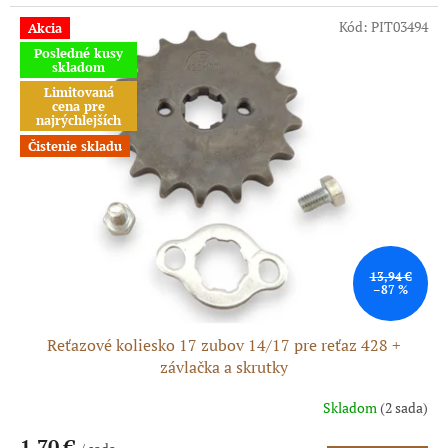
cena:
Kód:
PIT03494
Akcia
Posledné kusy
skladom
Limitovaná
cena pre
najrýchlejších
Čistenie skladu
13,94 €
–87 %
Reťazové koliesko 17 zubov 14/17 pre reťaz 428 +
závlačka a skrutky
Skladom
(2 sada)
1,70 €