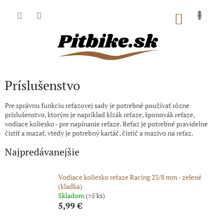
Prejsť
na
NÁKU
obsah
KOŠÍK
Príslušenstvo
Pre správnu funkciu reťazovej sady je potrebné používať rôzne
príslušenstvo, ktorým je napríklad klzák reťaze, šponovák reťaze,
vodiace koliesko - pre napínanie reťaze. Reťaz je potrebné pravidelne
čistiť a mazať, vtedy je potrebný kartáč, čistič a mazivo na reťaz.
Najpredávanejšie
Vodiace koliesko reťaze Racing 23/8 mm - zelené
(kladka)
Skladom
(>5 ks)
5,99 €