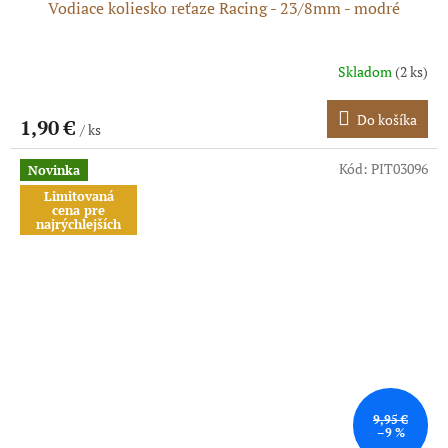
Vodiace koliesko reťaze Racing - 23/8mm - modré
Skladom
(2 ks)
Do košíka
1,90 €
/ ks
Kód:
PIT03096
Novinka
Limitovaná
cena pre
najrýchlejších
9,95 €
–9 %