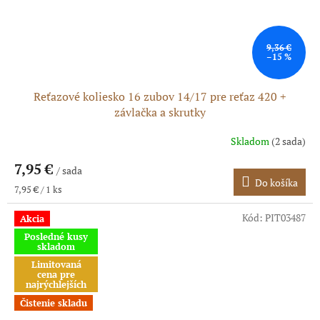
9,36 €
–15 %
Reťazové koliesko 16 zubov 14/17 pre reťaz 420 +
závlačka a skrutky
Skladom
(2 sada)
7,95 €
/ sada
Do košíka
Jednotková
7,95 € / 1 ks
cena:
Kód:
PIT03487
Akcia
Posledné kusy
skladom
Limitovaná
cena pre
najrýchlejších
Čistenie skladu