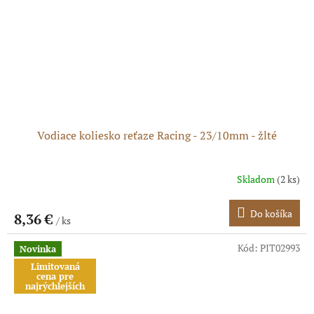
Vodiace koliesko reťaze Racing - 23/10mm - žlté
Skladom
(2 ks)
Do košíka
8,36 €
/ ks
Kód:
PIT02993
Novinka
Limitovaná
cena pre
najrýchlejších