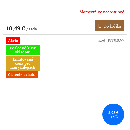
Momentálne nedostupné
Do košíka
10,49 €
/ sada
Kód:
PIT03097
Akcia
Posledné kusy
skladom
Limitovaná
cena pre
najrýchlejších
Čistenie skladu
8,95 €
–78 %