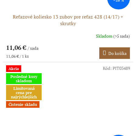
–28 %
Reťazové koliesko 13 zubov pre reťaz 428 (14/17) +
skrutky
Skladom
(>5 sada)
11,06 €
/ sada
Do košíka
Jednotková
11,06 € / 1 ks
cena:
Kód:
PIT03489
Akcia
Posledné kusy
skladom
Limitovaná
cena pre
najrýchlejších
Čistenie skladu