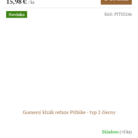
15,98 €
/ ks
Kód:
PIT03246
Novinka
Gumený klzák reťaze Pitbike - typ 2 čierny
Skladom
(>5 ks)
Priemerné