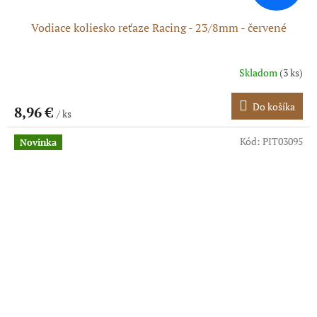
Vodiace koliesko reťaze Racing - 23/8mm - červené
Skladom
(3 ks)
Do košíka
8,96 €
/ ks
Kód:
PIT03095
Novinka