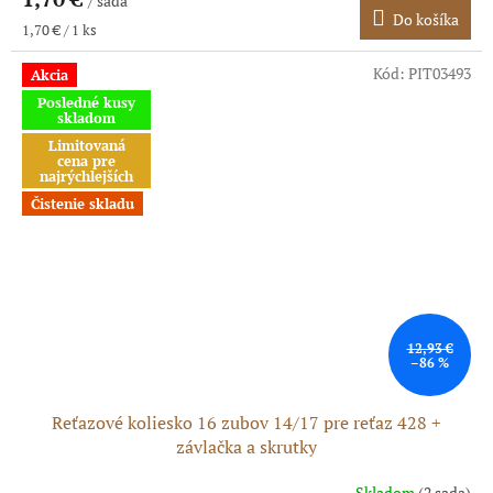
/ sada
Do košíka
Jednotková
1,70 € / 1 ks
cena:
Kód:
PIT03493
Akcia
Posledné kusy
skladom
Limitovaná
cena pre
najrýchlejších
Čistenie skladu
12,93 €
–86 %
Reťazové koliesko 16 zubov 14/17 pre reťaz 428 +
závlačka a skrutky
Skladom
(2 sada)