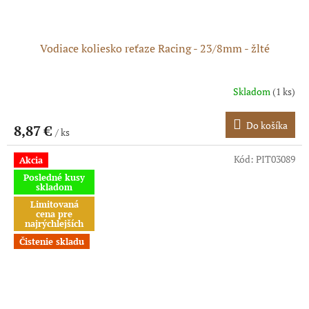
Vodiace koliesko reťaze Racing - 23/8mm - žlté
Skladom
(1 ks)
Do košíka
8,87 €
/ ks
Kód:
PIT03089
Akcia
Posledné kusy
skladom
Limitovaná
cena pre
najrýchlejších
Čistenie skladu