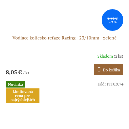
8,94 €
–9 %
Vodiace koliesko reťaze Racing - 23/10mm - zelené
Skladom
(2 ks)
Do košíka
8,05 €
/ ks
Kód:
PIT03074
Novinka
Limitovaná
cena pre
najrýchlejších