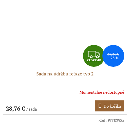
Z
37,36 €
–23 %
ZADARMO
A
Sada na údržbu reťaze typ 2
D
A
Momentálne nedostupné
R
Do košíka
28,76 €
/ sada
M
Kód:
PIT02985
O