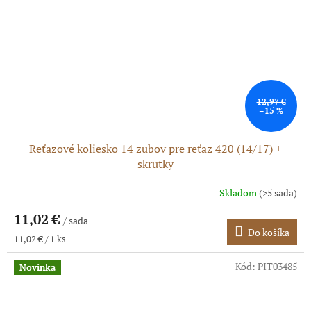
12,97 €
–15 %
Reťazové koliesko 14 zubov pre reťaz 420 (14/17) +
skrutky
Skladom
(>5 sada)
11,02 €
/ sada
Do košíka
Jednotková
11,02 € / 1 ks
cena:
Kód:
PIT03485
Novinka