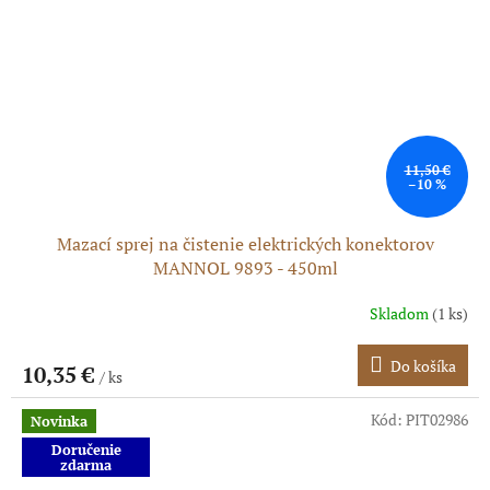
11,50 €
–10 %
Mazací sprej na čistenie elektrických konektorov
MANNOL 9893 - 450ml
Skladom
(1 ks)
Do košíka
10,35 €
/ ks
Kód:
PIT02986
Novinka
Doručenie
zdarma