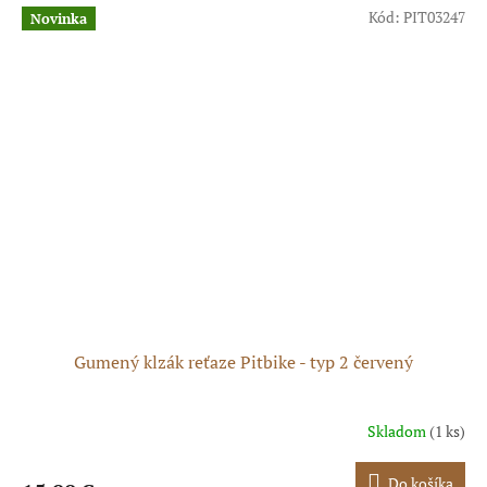
Kód:
PIT03247
Novinka
Gumený klzák reťaze Pitbike - typ 2 červený
Skladom
(1 ks)
Do košíka