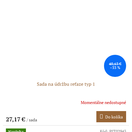
40,63 €
–33 %
Sada na údržbu reťaze typ 1
Momentálne nedostupné
Do košíka
27,17 €
/ sada
Kód:
PIT02943
Novinka