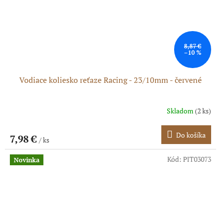
8,87 €
–10 %
Vodiace koliesko reťaze Racing - 23/10mm - červené
Skladom
(2 ks)
Do košíka
7,98 €
/ ks
Kód:
PIT03073
Novinka