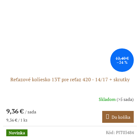
12,40 €
–24 %
Reťazové koliesko 13T pre reťaz 420 - 14/17 + skrutky
Skladom
(>5 sada)
9,36 €
/ sada
Do košíka
Jednotková
9,36 € / 1 ks
cena:
Kód:
PIT03484
Novinka