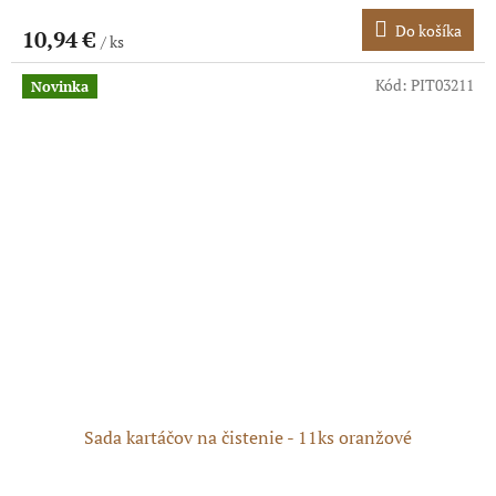
hodnotenie
produktu
Do košíka
10,94 €
/ ks
je
5,0
z
Kód:
PIT03211
Novinka
5
hviezdičiek.
Sada kartáčov na čistenie - 11ks oranžové