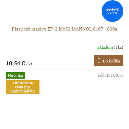
20,97 €
–49 %
Plastické mazivo EP-2 MoS2 MANNOL 8107 - 800g
Skladom
(1 ks)
Do košíka
10,54 €
/ ks
Kód:
PIT03075
Novinka
Limitovaná
cena pre
najrýchlejších