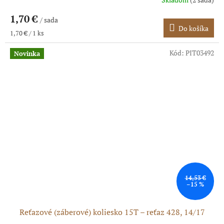
1,70 €
/ sada
Do košíka
Jednotková
1,70 € / 1 ks
cena:
Kód:
PIT03492
Novinka
14,53 €
–15 %
Reťazové (záberové) koliesko 15T – reťaz 428, 14/17