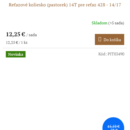
Reťazové koliesko (pastorek) 14T pre reťaz 428 - 14/17
Skladom
(>5 sada)
12,25 €
/ sada
Do košíka
Jednotková
12,25 € / 1 ks
cena:
Kód:
PIT03490
Novinka
15,53 €