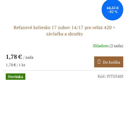
10,37 €
–82 %
Reťazové koliesko 17 zubov 14/17 pre reťaz 420 +
závlačka a skrutky
Skladom
(2 sada)
1,78 €
/ sada
Do košíka
Jednotková
1,78 € / 1 ks
cena:
Kód:
PIT03488
Novinka