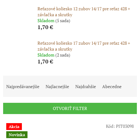
Reťazové koliesko 12 zubov 14/17 pre reťaz 428 +
závlačka a skrutky
Skladom
(5 sada)
1,70 €
Reťazové koliesko 17 zubov 14/17 pre reťaz 428 +
závlačka a skrutky
Skladom
(2 sada)
1,70 €
R
a
Najpredávanejšie
Najlacnejšie
Najdrahšie
Abecedne
d
e
n
OTVORIŤ FILTER
i
e
V
p
Kód:
PIT03098
Akcia
ý
r
Novinka
p