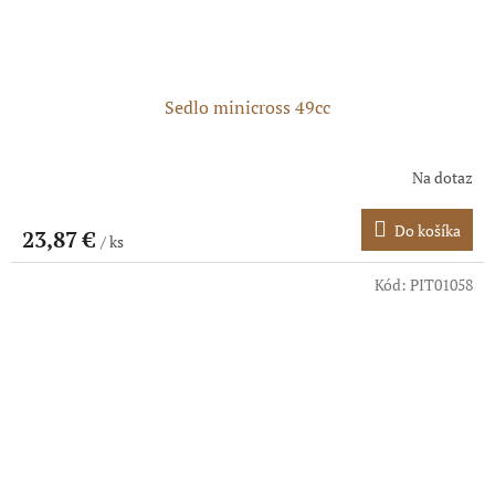
Sedlo minicross 49cc
Na dotaz
Do košíka
23,87 €
/ ks
Kód:
PIT01058