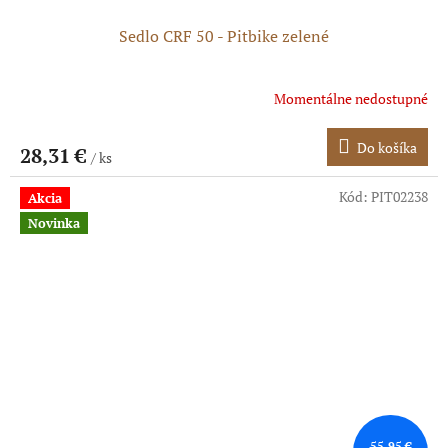
Sedlo CRF 50 - Pitbike zelené
Momentálne nedostupné
Do košíka
28,31 €
/ ks
Kód:
PIT02238
Akcia
Novinka
55,95 €