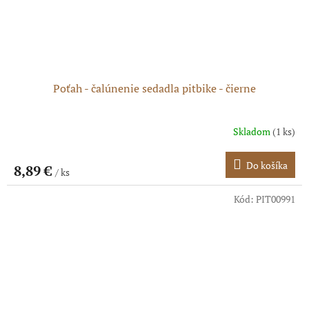
Poťah - čalúnenie sedadla pitbike - čierne
Skladom
(1 ks)
Do košíka
8,89 €
/ ks
Kód:
PIT00991