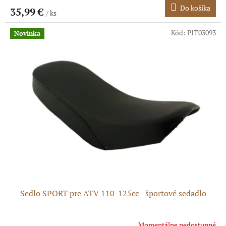
Do košíka
35,99 €
/ ks
Kód:
PIT03093
Novinka
Sedlo SPORT pre ATV 110-125cc - športové sedadlo
Momentálne nedostupné