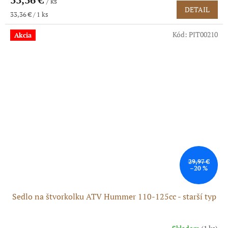
/ ks
DETAIL
Jednotková
33,36 € / 1 ks
cena:
Kód:
PIT00210
Akcia
29,97 €
–20 %
Sedlo na štvorkolku ATV Hummer 110-125cc - starší typ