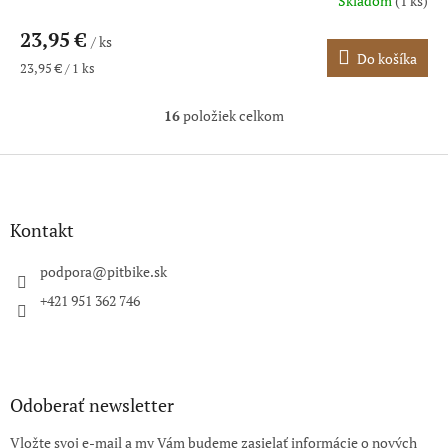
Skladom
(1 ks)
23,95 €
/ ks
Do košíka
Jednotková
23,95 € / 1 ks
cena:
16
položiek celkom
O
v
l
Z
á
á
d
p
a
ä
Kontakt
c
t
i
i
podpora
@
pitbike.sk
e
e
p
+421 951 362 746
r
v
k
y
v
Odoberať newsletter
ý
p
Vložte svoj e-mail a my Vám budeme zasielať informácie o nových
i