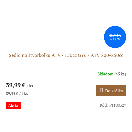
45,94 €
–12 %
Sedlo na štvorkolku ATV - 150cc GY6 / ATV 200-250cc
Skladom
(>5 ks)
Priemerné
hodnotenie
39,99 €
produktu
/ ks
Do košíka
je
Jednotková
39,99 € / 1 ks
5,0
cena:
z
Kód:
PIT00327
Akcia
5
hviezdičiek.