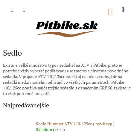
Prejsť
na
NÁKU
obsah
KOŠÍK
Sedlo
Existuje veľké množstvo typov sedadiel na ATV a Pitbike, preto je
potrebné vždy vyberať podľa tvaru a rozmerov uchytenia pôvodného
sedadla. V prípade ATV 110/125cc záleží aj na roku výroby, kde sa
sedadlá medzi modelmi odlišujú vo všetkých parametroch. Pitbike
110/125cc používa najčastejšie sedadlo s označením CRF 50, takisto je
to však potrebné preveriť.
Najpredávanejšie
Sedlo Hummer ATV 110-125cc ( novší typ )
Skladom
(>5 ks)