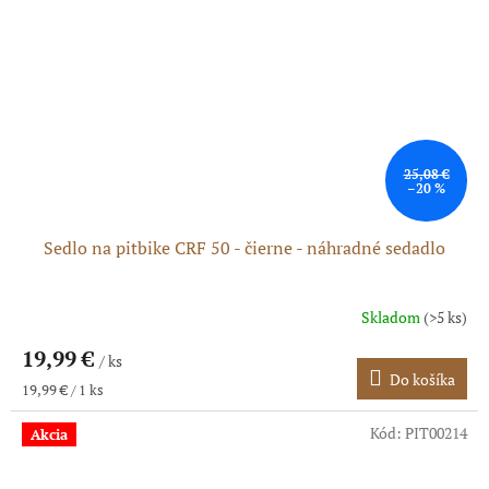
25,08 €
–20 %
Sedlo na pitbike CRF 50 - čierne - náhradné sedadlo
Skladom
(>5 ks)
Priemerné
hodnotenie
19,99 €
produktu
/ ks
Do košíka
je
Jednotková
19,99 € / 1 ks
5,0
cena:
z
Kód:
PIT00214
Akcia
5
hviezdičiek.