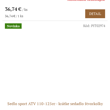
36,74 €
/ ks
DETAIL
Jednotková
36,74 € / 1 ks
cena:
Kód:
PIT02974
Novinka
Sedlo sport ATV 110-125cc - krátke sedadlo štvorkolky