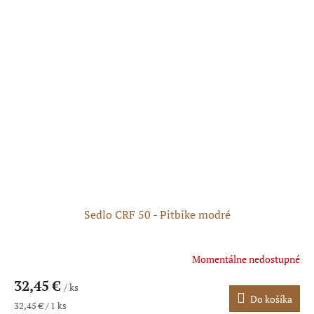
hviezdičiek.
Sedlo CRF 50 - Pitbike modré
Momentálne nedostupné
32,45 €
/ ks
Do košíka
Jednotková
32,45 € / 1 ks