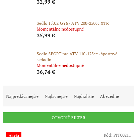
32,99 €
Sedlo 150cc GY6 / ATV 200-250cc XTR
Momentálne nedostupné
35,99 €
Sedlo SPORT pre ATV 110-125cc - športové
sedadlo
Momentálne nedostupné
36,74 €
R
a
Najpredávanejšie
Najlacnejšie
Najdrahšie
Abecedne
d
e
n
OTVORIŤ FILTER
i
e
V
p
Kód:
PIT00211
Akcia