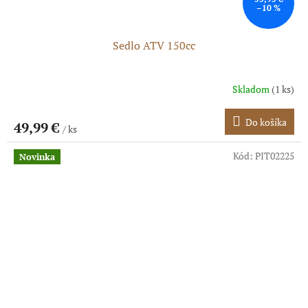
–10 %
Sedlo ATV 150cc
Skladom
(1 ks)
Do košíka
49,99 €
/ ks
Kód:
PIT02225
Novinka