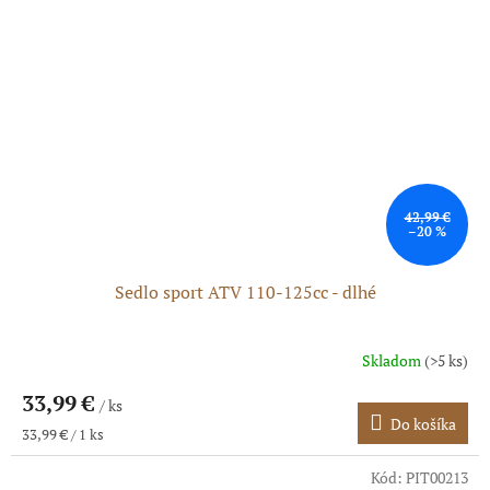
42,99 €
–20 %
Sedlo sport ATV 110-125cc - dlhé
Skladom
(>5 ks)
Priemerné
hodnotenie
33,99 €
produktu
/ ks
Do košíka
je
Jednotková
33,99 € / 1 ks
4,0
cena:
z
Kód:
PIT00213
5