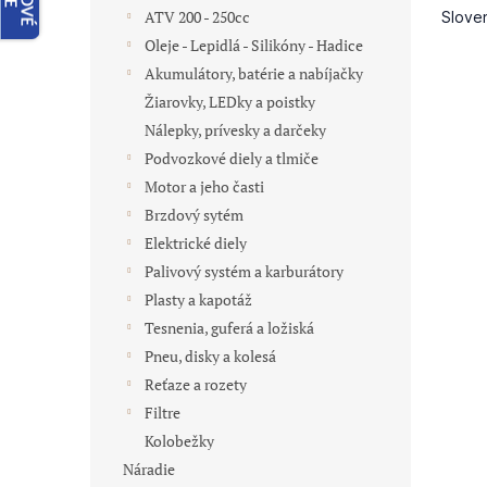
ATV 200 - 250cc
Oleje - Lepidlá - Silikóny - Hadice
Akumulátory, batérie a nabíjačky
Žiarovky, LEDky a poistky
Nálepky, prívesky a darčeky
Podvozkové diely a tlmiče
Motor a jeho časti
Brzdový sytém
Elektrické diely
Palivový systém a karburátory
Plasty a kapotáž
Tesnenia, guferá a ložiská
Pneu, disky a kolesá
Reťaze a rozety
Filtre
Kolobežky
Náradie