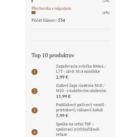
(2%)
Plechovka s nápojom
(6%)
Počet hlasov:
534
Top 10 produktov
Zapaľovacia sviečka BM6A /
L7T - závit M14 minibike
2,99 €
Guľové čapy riadenia M10 /
M10 - s kužeľovým uložením
15,99 €
Podtlakový palivový ventil -
prietokový, vákuový kohút
5,99 €
Spojka na reťaz T8F –
spojovací (rýchlo)článok
reťaze