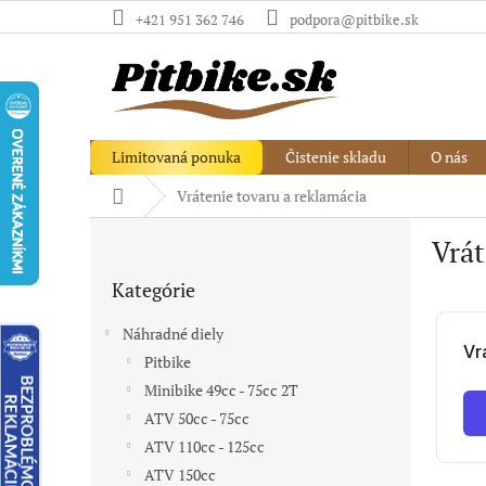
Prejsť
+421 951 362 746
podpora@pitbike.sk
na
obsah
Limitovaná ponuka
Čistenie skladu
O nás
Domov
Vrátenie tovaru a reklamácia
B
Vrát
o
Preskočiť
č
Kategórie
kategórie
n
ý
Náhradné diely
p
Pitbike
a
Minibike 49cc - 75cc 2T
n
e
ATV 50cc - 75cc
l
ATV 110cc - 125cc
ATV 150cc