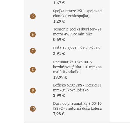
1,67 €
Spojka reťaze 25H - spojovací
článok (rýchlospojka)
1,29 €
Tesnenie pod karburátor - 2T
motor 49/59cc minibike
0,69 €
Duša 12 1/2x1.75 x 2.25 - DV
3,91 €
Pneumatika 13x5.00-6"
bezdušová (šírka 110 mm) na
malú štvorkolku
19,99 €
Ložisko 6202 2RS - 15x35x11
mm - guľkové ložisko
2,99 €
Duša do pneumatiky 3.00-10
JS87C - vnútorná duša kolesa
7,98 €
Z