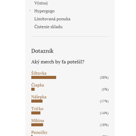
Výstroj
Hypergogo
Limitovaná ponuka
Čistenie skladu
Dotazník
Aký merch by ťa potešil?
Šiltovka
(38%)
Čiapka
(5%)
Nálepka
(17%)
Tričko
(14%)
Mikina
(18%)
Ponožky