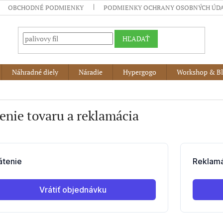
OBCHODNÉ PODMIENKY
PODMIENKY OCHRANY OSOBNÝCH ÚD
HĽADAŤ
Náhradné diely
Náradie
Hypergogo
Workshop & B
enie tovaru a reklamácia