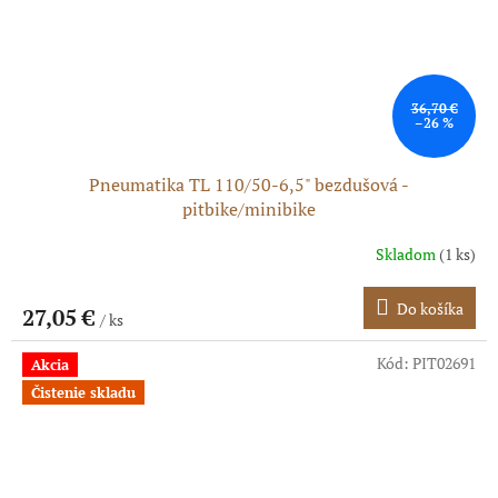
36,70 €
–26 %
Pneumatika TL 110/50-6,5" bezdušová -
pitbike/minibike
Skladom
(1 ks)
Do košíka
27,05 €
/ ks
Kód:
PIT02691
Akcia
Čistenie skladu