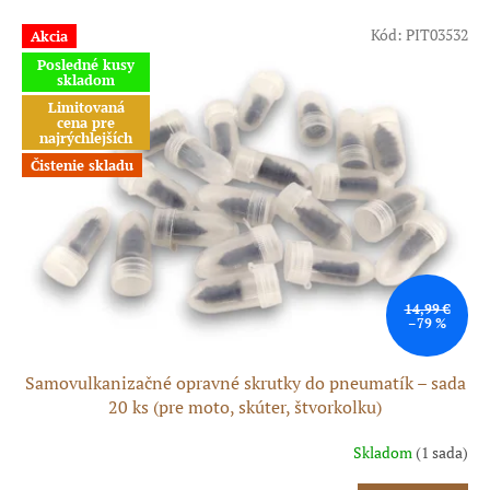
e
V
p
Kód:
PIT03532
Akcia
ý
r
Posledné kusy
p
skladom
o
i
d
Limitovaná
s
cena pre
u
najrýchlejších
p
k
r
Čistenie skladu
t
o
o
d
v
u
k
t
o
14,99 €
–79 %
v
Samovulkanizačné opravné skrutky do pneumatík – sada
20 ks (pre moto, skúter, štvorkolku)
Skladom
(1 sada)