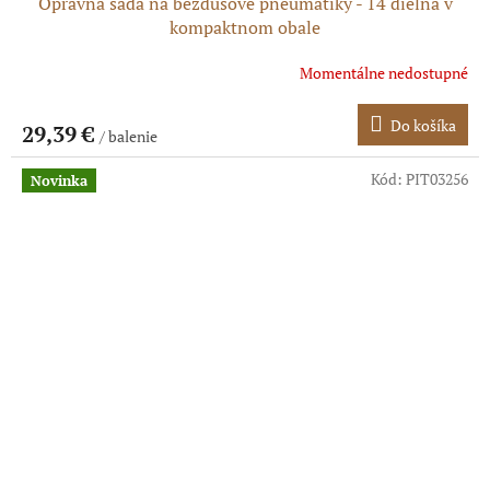
Opravná sada na bezdušové pneumatiky - 14 dielna v
kompaktnom obale
Momentálne nedostupné
Do košíka
29,39 €
/ balenie
Kód:
PIT03256
Novinka