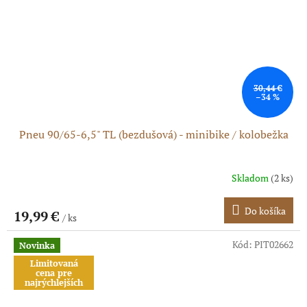
30,44 €
–34 %
Pneu 90/65-6,5" TL (bezdušová) - minibike / kolobežka
Skladom
(2 ks)
Do košíka
19,99 €
/ ks
Kód:
PIT02662
Novinka
Limitovaná
cena pre
najrýchlejších