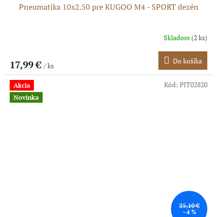
Pneumatika 10x2.50 pre KUGOO M4 - SPORT dezén
Skladom
(2 ks)
Do košíka
17,99 €
/ ks
Kód:
PIT02820
Akcia
Novinka
25,10 €
–4 %