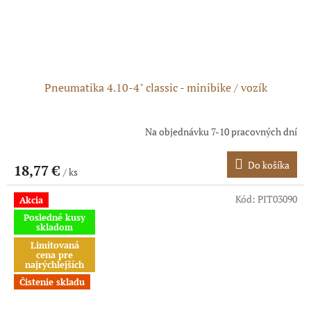
Pneumatika 4.10-4" classic - minibike / vozík
Na objednávku 7-10 pracovných dní
Do košíka
18,77 €
/ ks
Kód:
PIT03090
Akcia
Posledné kusy
skladom
Limitovaná
cena pre
najrýchlejších
Čistenie skladu