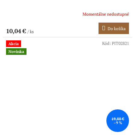
Momentálne nedostupné
Do košíka
10,04 €
/ ks
Kód:
PIT02821
Akcia
Novinka
19,88 €
–9 %