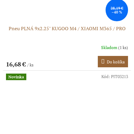
28,19 €
–40 %
Pneu PLNÁ 9x2.25" KUGOO M4 / XIAOMI M365 / PRO
Skladom
(1 ks)
Do košíka
16,68 €
/ ks
Kód:
PIT03213
Novinka