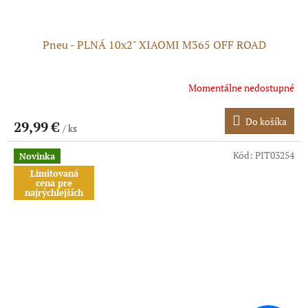
Pneu - PLNÁ 10x2" XIAOMI M365 OFF ROAD
Momentálne nedostupné
Do košíka
29,99 €
/ ks
Kód:
PIT03254
Novinka
Limitovaná
cena pre
najrýchlejších