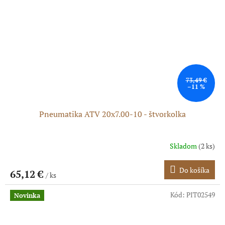
73,49 €
–11 %
Pneumatika ATV 20x7.00-10 - štvorkolka
Skladom
(2 ks)
Do košíka
65,12 €
/ ks
Kód:
PIT02549
Novinka