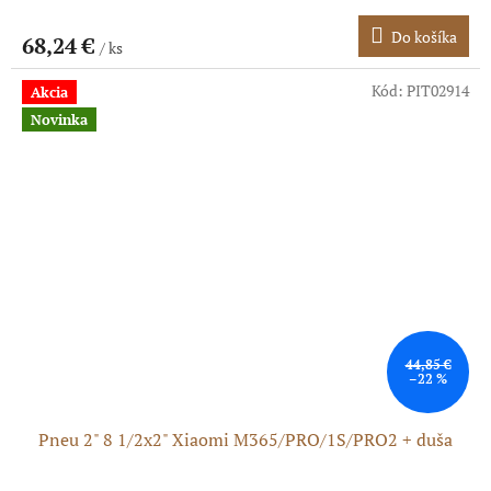
Do košíka
68,24 €
/ ks
Kód:
PIT02914
Akcia
Novinka
44,85 €
–22 %
Pneu 2" 8 1/2x2" Xiaomi M365/PRO/1S/PRO2 + duša