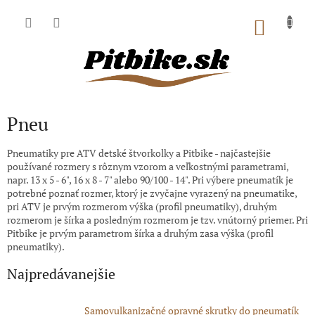
Prejsť
na
NÁKU
obsah
KOŠÍK
Pneu
Pneumatiky pre ATV detské štvorkolky a Pitbike - najčastejšie
používané rozmery s rôznym vzorom a veľkostnými parametrami,
napr. 13 x 5 - 6
"
, 16 x 8 - 7
" alebo 90/100 - 14". Pri výbere pneumatík je
potrebné poznať rozmer, ktorý je zvyčajne vyrazený na pneumatike,
pri ATV je prvým rozmerom výška (profil pneumatiky), druhým
rozmerom je šírka a posledným rozmerom je tzv. vnútorný priemer. Pri
Pitbike je prvým parametrom šírka a druhým zasa výška (profil
pneumatiky).
Najpredávanejšie
Samovulkanizačné opravné skrutky do pneumatík