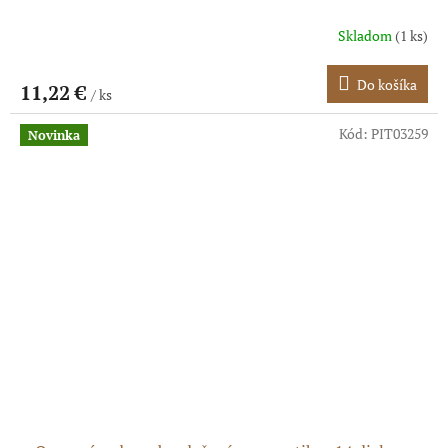
Skladom
(1 ks)
Do košíka
11,22 €
/ ks
Kód:
PIT03259
Novinka