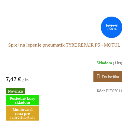
17,87 €
–58 %
Sprej na lepenie pneumatík TYRE REPAIR P3 - MOTUL
Skladom
(1 ks)
Do košíka
7,47 €
/ ks
Kód:
PIT03011
Novinka
Posledné kusy
skladom
Limitovaná
cena pre
najrýchlejších