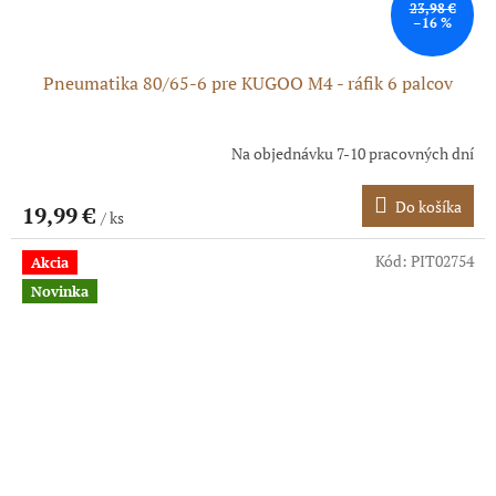
23,98 €
–16 %
Pneumatika 80/65-6 pre KUGOO M4 - ráfik 6 palcov
Na objednávku 7-10 pracovných dní
Priemerné
hodnotenie
produktu
Do košíka
19,99 €
/ ks
je
5,0
z
Kód:
PIT02754
Akcia
5
Novinka
hviezdičiek.