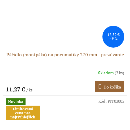
12,52 €
–9 %
Páčidlo (montpáka) na pneumatiky 270 mm - prezúvanie
Skladom
(2 ks)
Do košíka
11,27 €
/ ks
Kód:
PIT03005
Novinka
Limitovaná
cena pre
najrýchlejších