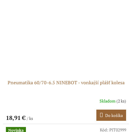
Pneumatika 60/70-6.5 NINEBOT - vonkajší plášť kolesa
Skladom
(2 ks)
Priemerné
hodnotenie
produktu
Do košíka
18,91 €
/ ks
je
5,0
z
Kód:
PIT02999
Novinka