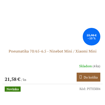
23,98 €
–10 %
Pneumatika 70/65-6.5 - Ninebot Mini / Xiaomi Mini
Skladom
(4 ks)
Do košíka
21,58 €
/ ks
Kód:
PIT03004
Novinka