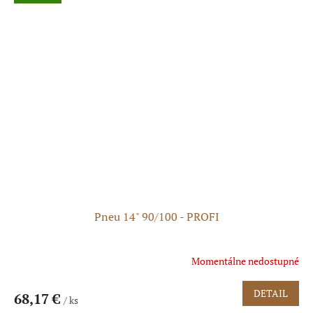
5
hviezdičiek.
Pneu 14" 90/100 - PROFI
Momentálne nedostupné
DETAIL
68,17 €
/ ks