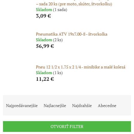
– sada 20 ks (pre moto, skúter, štvorkolku)
Skladom
(1 sada)
3,09 €
Pneumatika ATV 19x7.00-8 - štvorkolka
Skladom
(2 ks)
56,99 €
Pneu 12 1/2 x 1.75 x 2 1/4 - minibike a malé kolesá
Skladom
(1 ks)
11,22 €
R
a
Najpredávanejšie
Najlacnejšie
Najdrahšie
Abecedne
d
e
n
OTVORIŤ FILTER
i