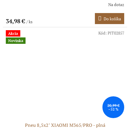
Na dotaz
Do košíka
34,98 €
/ ks
Kód:
PIT02857
Akcia
Novinka
20,99 €
–52 %
Pneu 8,5x2" XIAOMI M365/PRO - plná