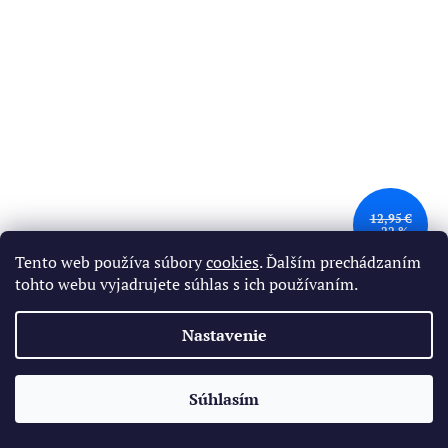
12,95 €
–22 %
Tento web používa súbory
cookies
. Ďalším prechádzaním
tohto webu vyjadrujete súhlas s ich používaním.
Páčidlo na pneumatiky 380mm - montpáka
Nastavenie
Skladom
(2 ks)
✕
Súhlasím
Do košíka
🔥 Limitovaná cena pre najrýchlejších
9,99 €
/ ks
Kód:
PIT02413