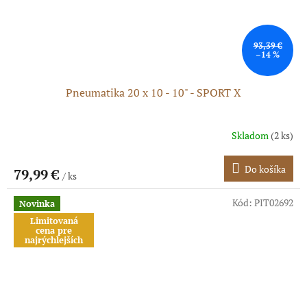
93,39 €
–14 %
Pneumatika 20 x 10 - 10" - SPORT X
Skladom
(2 ks)
Priemerné
hodnotenie
produktu
Do košíka
79,99 €
/ ks
je
5,0
z
Kód:
PIT02692
Novinka
5
Limitovaná
hviezdičiek.
cena pre
najrýchlejších