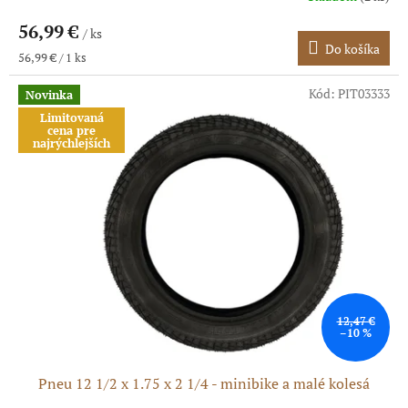
56,99 €
/ ks
Do košíka
Jednotková
56,99 € / 1 ks
cena:
Kód:
PIT03333
Novinka
Limitovaná
cena pre
najrýchlejších
12,47 €
–10 %
Pneu 12 1/2 x 1.75 x 2 1/4 - minibike a malé kolesá