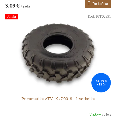
Do košíka
3,09 €
/ sada
Kód:
PIT03531
Akcia
64,79 €
–12 %
Pneumatika ATV 19x7.00-8 - štvorkolka
Skladom
(2 ks)