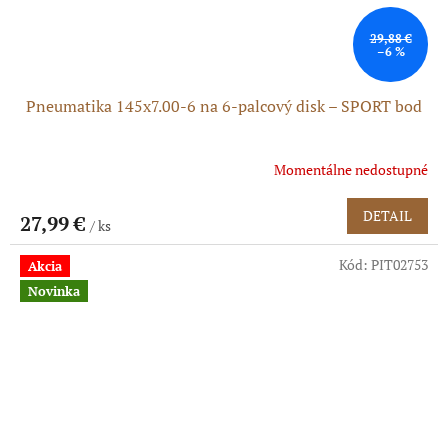
29,88 €
–6 %
Pneumatika 145x7.00-6 na 6-palcový disk – SPORT bod
Momentálne nedostupné
DETAIL
27,99 €
/ ks
Kód:
PIT02753
Akcia
Novinka