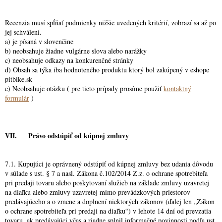
Recenzia musí spĺňať podmienky nižšie uvedených kritérií, zobrazí sa až po
jej schválení.
a) je písaná v slovenčine
b) neobsahuje žiadne vulgárne slova alebo narážky
c) neobsahuje odkazy na konkurenčné stránky
d) Obsah sa týka iba hodnoteného produktu ktorý bol zakúpený v eshope
pitbike.sk
e) Neobsahuje otázku ( pre tieto prípady prosíme použiť
kontaktný
formulár
)
VII. Právo odstúpiť od kúpnej zmluvy
7.1. Kupujúci je oprávnený odstúpiť od kúpnej zmluvy bez udania dôvodu
v súlade s ust. § 7 a nasl. Zákona č.102/2014 Z.z. o ochrane spotrebiteľa
pri predaji tovaru alebo poskytovaní služieb na základe zmluvy uzavretej
na diaľku alebo zmluvy uzavretej mimo prevádzkových priestorov
predávajúceho a o zmene a doplnení niektorých zákonov (ďalej len „Zákon
o ochrane spotrebiteľa pri predaji na diaľku“) v lehote 14 dní od prevzatia
tovaru, ak predávajúci včas a riadne splnil informačné povinnosti podľa ust.