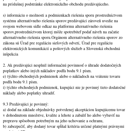
na príslušnej podstránke elektronického obchodu predávajúceho.
s) informáciu o možnosti a podmienkach riešenia sporu prostredníctvom
systému alternatívneho riešenia sporov;predávajúci zároveň uvedie na
svojom webovom sídle odkaz na platformu alternatívneho riešenia
sporov,prostredníctvom ktorej môže spotrebiteľ podať návrh na začatie
alternatívneho riešenia sporu.Orgánom alternatívneho riešenia sporov zo
zákona sú Úrad pre reguláciu sieťových odvetí, Úrad pre reguláciu
elektronických komunikácií a poštových služieb a Slovenská obchodná
inšpekcia
2. Ak predávajúci nesplnil informačnú povinnosť o úhrade dodatočných
poplatkov alebo iných nákladov podľa bodu 9.1 písm.
e) týchto obchodných podmienok alebo o nákladoch na vrátenie tovaru
podľa bodu 9.1 písm.
i) týchto obchodných podmienok, kupujúci nie je povinný tieto dodatočné
náklady alebo poplatky uhradiť.
9.3 Predávajúci je povinný:
a) dodať na základe objednávky potvrdenej akceptáciou kupujúcemu tovar
v dohodnutom množstve, kvalite a lehote a zabaliť ho alebo vybaviť na
prepravu spôsobom potrebným na jeho uchovanie a ochranu,
b) zabezpečiť, aby dodaný tovar spĺňal kritéria určené platnými právnymi