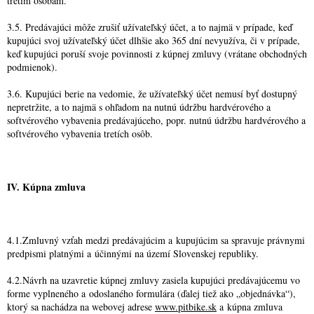
tretím osobám.
3.5. Predávajúci môže zrušiť užívateľský účet, a to najmä v prípade, keď
kupujúci svoj ​​užívateľský účet dlhšie ako 365 dní nevyužíva, či v prípade,
keď kupujúci poruší svoje povinnosti z kúpnej zmluvy (vrátane obchodných
podmienok).
3.6. Kupujúci berie na vedomie, že užívateľský účet nemusí byť dostupný
nepretržite, a to najmä s ohľadom na nutnú údržbu hardvérového a
softvérového vybavenia predávajúceho, popr. nutnú údržbu hardvérového a
softvérového vybavenia tretích osôb.
IV. Kúpna zmluva
4.1.Zmluvný vzťah medzi predávajúcim a kupujúcim sa spravuje právnymi
predpismi platnými a účinnými na území Slovenskej republiky.
4.2.Návrh na uzavretie kúpnej zmluvy zasiela kupujúci predávajúcemu vo
forme vyplneného a odoslaného formulára (ďalej tiež ako „objednávka“),
ktorý sa nachádza na webovej adrese
www.pitbike.sk
a kúpna zmluva