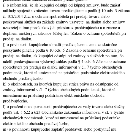
i) o informácii, že ak kupujúci odstúpi od kúpnej zmluvy, bude znášať
náklady spojené s vrátením tovaru predávajúcemu podľa § 10 ods. 3 zákona
č. 102/2014 Z.z. o ochrane spotrebiteľa pri predaji tovaru alebo
poskytovaní služieb na základe zmluvy uzavretej na diaľku alebo zmluvy
uzavretej mimo prevádzkových priestorov predávajúceho a o zmene a
doplnení niektorých zákonov (ďalej len "Zákon o ochrane spotrebiteľa pri
predaji na diaľku,
j) o povinnosti kupujúceho uhradiť predávajúcemu cenu za skutočne
poskytnuté plnenie podľa § 10 ods. 5 Zákona o ochrane spotrebiteľa pri
predaji na diaľku, ak kupujúci odstúpi od zmluvy o službách po tom, čo
udelil predávajúcemu výslovný súhlas podľa § 4 ods. 6 Zákona o ochrane
spotrebiteľa pri predaji na diaľku informoval v čl. 7 týchto obchodných
podmienok, ktoré sú umiestnené na príslušnej podstránke elektronického
obchodu predávajúceho,
k) o okolnostiach, za ktorých kupujúci stráca právo na odstúpenie od
zmluvy informoval v čl. 7 týchto obchodných podmienok, ktoré sú
umiestnené na príslušnej podstránke elektronického obchodu
predávajúceho,
l) o poučení o zodpovednosti predávajúceho za vady tovaru alebo služby
podľa ust. § 622 a 623 Občianskeho zákonníka informoval v čl. 7 týchto
obchodných podmienok, ktoré sú umiestnené na príslušnej podstránke
elektronického obchodu predávajúceho,
m) o povinnosti kupujúceho zaplatiť preddavok alebo poskytnúť inú