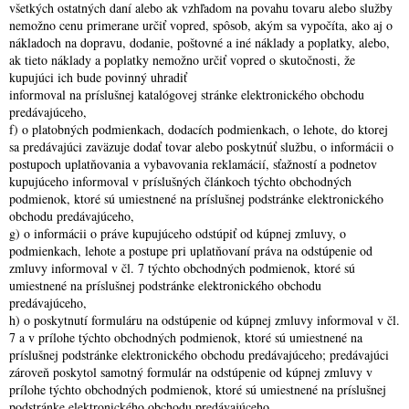
všetkých ostatných daní alebo ak vzhľadom na povahu tovaru alebo služby
nemožno cenu primerane určiť vopred, spôsob, akým sa vypočíta, ako aj o
nákladoch na dopravu, dodanie, poštovné a iné náklady a poplatky, alebo,
ak tieto náklady a poplatky nemožno určiť vopred o skutočnosti, že
kupujúci ich bude povinný uhradiť
informoval na príslušnej katalógovej stránke elektronického obchodu
predávajúceho,
f) o platobných podmienkach, dodacích podmienkach, o lehote, do ktorej
sa predávajúci zaväzuje dodať tovar alebo poskytnúť službu, o informácii o
postupoch uplatňovania a vybavovania reklamácií, sťažností a podnetov
kupujúceho informoval v príslušných článkoch týchto obchodných
podmienok, ktoré sú umiestnené na príslušnej podstránke elektronického
obchodu predávajúceho,
g) o informácii o práve kupujúceho odstúpiť od kúpnej zmluvy, o
podmienkach, lehote a postupe pri uplatňovaní práva na odstúpenie od
zmluvy informoval v čl. 7 týchto obchodných podmienok, ktoré sú
umiestnené na príslušnej podstránke elektronického obchodu
predávajúceho,
h) o poskytnutí formuláru na odstúpenie od kúpnej zmluvy informoval v čl.
7 a v prílohe týchto obchodných podmienok, ktoré sú umiestnené na
príslušnej podstránke elektronického obchodu predávajúceho; predávajúci
zároveň poskytol samotný formulár na odstúpenie od kúpnej zmluvy v
prílohe týchto obchodných podmienok, ktoré sú umiestnené na príslušnej
podstránke elektronického obchodu predávajúceho