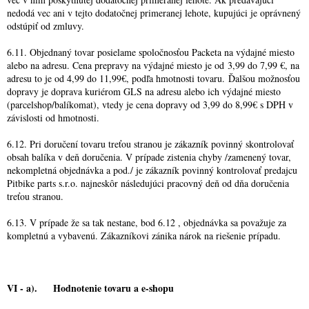
nedodá vec ani v tejto dodatočnej primeranej lehote, kupujúci je oprávnený
odstúpiť od zmluvy.
6.11. Objednaný tovar posielame spoločnosťou Packeta na výdajné miesto
alebo na adresu. Cena prepravy na výdajné miesto je od 3,99 do 7,99 €, na
adresu to je od 4,99 do 11,99€, podľa hmotnosti tovaru. Ďalšou možnosťou
dopravy je doprava kuriérom GLS na adresu alebo ich výdajné miesto
(parcelshop/balíkomat), vtedy je cena dopravy od 3,99 do 8,99€ s DPH v
závislosti od hmotnosti.
6.12. Pri doručení tovaru treťou stranou je zákazník povinný skontrolovať
obsah balíka v deň doručenia. V prípade zistenia chyby /zamenený tovar,
nekompletná objednávka a pod./ je zákazník povinný kontrolovať predajcu
Pitbike parts s.r.o. najneskôr následujúci pracovný deň od dňa doručenia
treťou stranou.
6.13. V prípade že sa tak nestane, bod 6.12 , objednávka sa považuje za
kompletnú a vybavenú. Zákazníkovi zánika nárok na riešenie prípadu.
VI - a). Hodnotenie tovaru a e-shopu