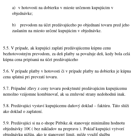
a) v hotovosti na dobierku v mieste určenom kupujúcim v
objednávke;
b) prevodom na účet predávajúceho po objednaní tovaru pred jeho
zaslaním na miesto určené kupujúcim v objednávke.
5.5. V prípade, ak kupujúci zaplatí predávajúcemu kúpnu cenu
bezhotovostným prevodom, za deň platby sa považuje deň, kedy bola celá
kúpna cena pripísaná na účet predávajúceho
5.6. V prípade platby v hotovosti či v prípade platby na dobierku je kúpna
cena splatná pri prevzatí tovaru.
5.7. Prípadné zľavy z ceny tovaru poskytnuté predávajúcim kupujúcemu
nemožno vzájomne kombinovať, ak sa zmluvné strany nedohodnú inak.
5.8. Predávajúci vystaví kupujúcemu daňový doklad – faktúru. Táto slúži
ako doklad o zaplatení.
5.9. Predávajúci si na e-shope Pitbike.sk stanovuje minimálnu hodnotu
objednávky 10€ ( bez nákladov na prepravu ). Pokiaľ kupujúci vytvorí
objednávku nižšiu, ako je stanovený limit, môže využiť službu