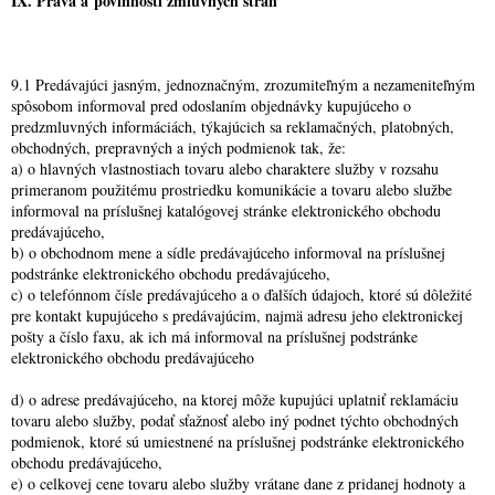
IX.
Práva a povinnosti zmluvných strán
9.1 Predávajúci jasným, jednoznačným, zrozumiteľným a nezameniteľným
spôsobom informoval pred odoslaním objednávky kupujúceho o
predzmluvných informáciách, týkajúcich sa reklamačných, platobných,
obchodných, prepravných a iných podmienok tak, že:
a) o hlavných vlastnostiach tovaru alebo charaktere služby v rozsahu
primeranom použitému prostriedku komunikácie a tovaru alebo službe
informoval na príslušnej katalógovej stránke elektronického obchodu
predávajúceho,
b) o obchodnom mene a sídle predávajúceho informoval na príslušnej
podstránke elektronického obchodu predávajúceho,
c) o telefónnom čísle predávajúceho a o ďalších údajoch, ktoré sú dôležité
pre kontakt kupujúceho s predávajúcim, najmä adresu jeho elektronickej
pošty a číslo faxu, ak ich má informoval na príslušnej podstránke
elektronického obchodu predávajúceho
d) o adrese predávajúceho, na ktorej môže kupujúci uplatniť reklamáciu
tovaru alebo služby, podať sťažnosť alebo iný podnet týchto obchodných
podmienok, ktoré sú umiestnené na príslušnej podstránke elektronického
obchodu predávajúceho,
e) o celkovej cene tovaru alebo služby vrátane dane z pridanej hodnoty a