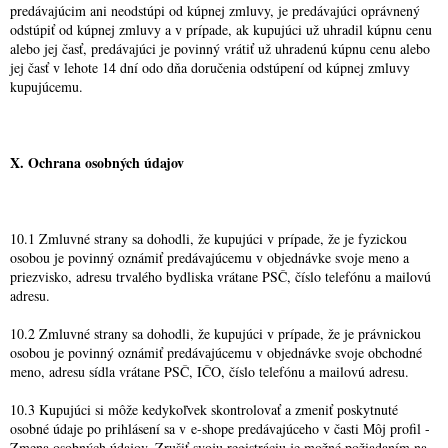
predávajúcim ani neodstúpi od kúpnej zmluvy, je predávajúci oprávnený
odstúpiť od kúpnej zmluvy a v prípade, ak kupujúci už uhradil kúpnu cenu
alebo jej časť, predávajúci je povinný vrátiť už uhradenú kúpnu cenu alebo
jej časť v lehote 14 dní odo dňa doručenia odstúpení od kúpnej zmluvy
kupujúcemu.
X. Ochrana osobných údajov
10.1 Zmluvné strany sa dohodli, že kupujúci v prípade, že je fyzickou
osobou je povinný oznámiť predávajúcemu v objednávke svoje meno a
priezvisko, adresu trvalého bydliska vrátane PSČ, číslo telefónu a mailovú
adresu.
10.2 Zmluvné strany sa dohodli, že kupujúci v prípade, že je právnickou
osobou je povinný oznámiť predávajúcemu v objednávke svoje obchodné
meno, adresu sídla vrátane PSČ, IČO, číslo telefónu a mailovú adresu.
10.3 Kupujúci si môže kedykoľvek skontrolovať a zmeniť poskytnuté
osobné údaje po prihlásení sa v e-shope predávajúceho v časti Môj profil -
Zmena osobných údajov. Zrušiť svoju registráciu je možné požiadaním na