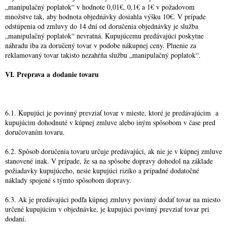
„manipulačný poplatok“ v hodnote 0,01€, 0,1€ a 1€ v požadovom
množstve tak, aby hodnota objednávky dosiahla výšku 10€. V prípade
odstúpenia od zmluvy do 14 dní od doručenia objednávky je služba
„manipulačný poplatok“ nevratná. Kupujúcemu predávajúci poskytne
náhradu iba za doručený tovar v podobe nákupnej ceny. Plnenie za
reklamovaný tovar takisto nezahŕňa službu „manipulačný poplatok“.
VI. Preprava a dodanie tovaru
6.1. Kupujúci je povinný prevziať tovar v mieste, ktoré je predávajúcim a
kupujúcim dohodnuté v kúpnej zmluve alebo iným spôsobom v čase pred
doručovaním tovaru.
6.2. Spôsob doručenia tovaru určuje predávajúci, ak nie je v kúpnej zmluve
stanovené inak. V prípade, že sa na spôsobe dopravy dohodol na základe
požiadavky kupujúceho, nesie kupujúci riziko a prípadné dodatočné
náklady spojené s týmto spôsobom dopravy.
6.3. Ak je predávajúci podľa kúpnej zmluvy povinný dodať tovar na miesto
určené kupujúcim v objednávke, je kupujúci povinný prevziať tovar pri
dodaní.