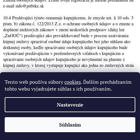
e-mail info@pitbike.sk
10.4 Predávajúci týmto oznamuje kupujúcemu, že zmysle ust. § 10 ods. 3
písm. b) zákona č. 122/2013 Z.z. o ochrane osobných údajov a o zmene a
doplnení niektorých zákonov v znení neskorších predpisov (ďalej len
„ZnOOÚ“) predávajúci ako prevádzkovateľ bude v procese uzatvárania
kúpnej zmluvy spracúvať osobné údaje kupujúceho bez jeho súhlasu ako
dotknutej osoby, keďže spracúvanie osobných údajov kupujúceho bude
vykonávané predávajúcim v predzmluvných vzťahoch s kupujúcim a
spracúvanie osobných údajov kupujúceho je nevyhnutné na plnenie z
kúpnej zmluvy, v ktorej vystupuje kupujúci ako jedna zo zmluvných strán.
10.5 Kupujúci môže zaškrtnutím príslušného políčka pred odoslaním
Tento web používa súbory
cookies
. Ďalším prechádzaním
objednávky vyjadriť svoj súhlas v zmysle ust. § 11 ods. 1 zákona, aby
tohto webu vyjadrujete súhlas s ich používaním.
predávajúci spracoval a uschovával jeho osobné údaje, najmä tie, ktoré sú
uvedené vyššie a/alebo ktoré sú potrebné pri činnosti predávajúceho
týkajúcej sa zasielania informácií o nových produktoch, zľavách a akciách
Nastavenie
na ponúkaných tovaroch a spracovával ich vo všetkých svojich
informačných systémoch, týkajúcich sa zasielania informácií o nových
produktoch, zľavách a akciách na ponúkaných tovaroch.
✕
Súhlasím
🔥 Limitovaná cena pre najrýchlejších
10.6 Predávajúci sa zaväzuje, že bude s osobnými údajmi kupujúceho
zaobchádzať a nakladať v súlade s platnými právnymi predpismi SR.