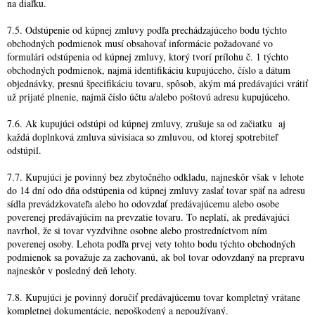
na diaľku.
7.5. Odstúpenie od kúpnej zmluvy podľa prechádzajúceho bodu týchto
obchodných podmienok musí obsahovať informácie požadované vo
formulári odstúpenia od kúpnej zmluvy, ktorý tvorí prílohu č. 1 týchto
obchodných podmienok, najmä identifikáciu kupujúceho, číslo a dátum
objednávky, presnú špecifikáciu tovaru, spôsob, akým má predávajúci vrátiť
už prijaté plnenie, najmä číslo účtu a/alebo poštovú adresu kupujúceho.
7.6. Ak kupujúci odstúpi od kúpnej zmluvy, zrušuje sa od začiatku aj
každá doplnková zmluva súvisiaca so zmluvou, od ktorej spotrebiteľ
odstúpil.
7.7. Kupujúci je povinný bez zbytočného odkladu, najneskôr však v lehote
do 14 dní odo dňa odstúpenia od kúpnej zmluvy zaslať tovar späť na adresu
sídla prevádzkovateľa alebo ho odovzdať predávajúcemu alebo osobe
poverenej predávajúcim na prevzatie tovaru. To neplatí, ak predávajúci
navrhol, že si tovar vyzdvihne osobne alebo prostredníctvom ním
poverenej osoby. Lehota podľa prvej vety tohto bodu týchto obchodných
podmienok sa považuje za zachovanú, ak bol tovar odovzdaný na prepravu
najneskôr v posledný deň lehoty.
7.8. Kupujúci je povinný doručiť predávajúcemu tovar kompletný vrátane
kompletnej dokumentácie, nepoškodený a nepoužívaný.