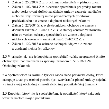
Zákon č. 250/2007 Z.z. o ochrane spotrebiteľa v platnom znení
Zákon č. 102/2014 Z.z. o ochrane spotrebiteľa pri predaji tovaru
alebo poskytovaní služieb na základe zmluvy uzavretej na diaľku
alebo zmluvy uzavretej mimo prevádzkových priestorov
predávajúceho a o zmene a doplnení niektorých zákonov
Zákon č. 22/2004 Z.z. o elektronickom obchode a o zmene a
doplnení zákona č. 128/2002 Z. z. o štátnej kontrole vnútorného
trhu vo veciach ochrany spotrebiteľa a o zmene a doplnení
niektorých zákonov v znení zákona č. 284/2002 Z. z.
Zákon č. 122/2013 o ochrane osobných údajov a o zmene
a doplnení niektorých zákonov
2.3 V prípade, ak nie je kupujúcim spotrebiteľ, vzťahy neupravené týmito
obchodnými podmienkami sa spravujú zákonom č. 513/1991 Zb.
Obchodný zákonník
2.4 Spotrebiteľom sa rozumie fyzická osoba alebo právnická osoby, ktorá
nakupuje tovar pre osobnú potrebu (pri uzatváraní a plnení zmluvy nejedná
v rámci svojej obchodnej činnosti alebo inej podnikateľskej činnosti)
2.5 Kupujúci, ktorý nie je spotrebiteľom, je podnikateľ, ktorý nakupuje
tovar za účelom svojho podnikania.