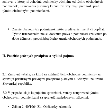
zmluvu, v ktorej si dohodnú podmienky odchylne od týchto obchodných
podmienok, ustanovenia písomnej kúpnej zmluvy majú prednosť pred
týmito obchodnými podmienkami.
Znenie obchodných podmienok môže predávajúci meniť či dopĺňať.
Týmto ustanovením nie sú dotknute práva a povinnosti vzniknuté po
dobu účinnosti predchádzajúceho znenia obchodných podmienok.
II. Použitie právnych predpisov a výklad pojmov
2.1 Zmluvné vzťahy, na ktoré sa vzťahujú tieto obchodné podmienky sa
spravujú príslušnými právnymi predpismi platnými a účinnými na území
Slovenskej republiky.
2.2 V prípade, ak je kupujúcim spotrebiteľ, vzťahy neupravené týmito
obchodnými podmienkami sa spravujú nasledovnými zákonmi:
Zákon č. 40/1964 Zb. Občiansky zákonník