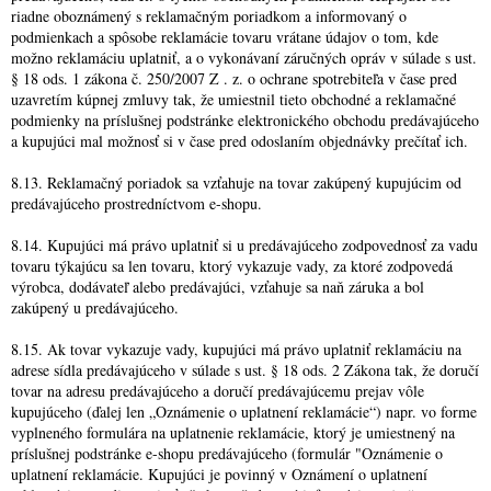
riadne oboznámený s reklamačným poriadkom a informovaný o
podmienkach a spôsobe reklamácie tovaru vrátane údajov o tom, kde
možno reklamáciu uplatniť, a o vykonávaní záručných opráv v súlade s ust.
§ 18 ods. 1 zákona č. 250/2007 Z . z. o ochrane spotrebiteľa v čase pred
uzavretím kúpnej zmluvy tak, že umiestnil tieto obchodné a reklamačné
podmienky na príslušnej podstránke elektronického obchodu predávajúceho
a kupujúci mal možnosť si v čase pred odoslaním objednávky prečítať ich.
8.13. Reklamačný poriadok sa vzťahuje na tovar zakúpený kupujúcim od
predávajúceho prostredníctvom e-shopu.
8.14. Kupujúci má právo uplatniť si u predávajúceho zodpovednosť za vadu
tovaru týkajúcu sa len tovaru, ktorý vykazuje vady, za ktoré zodpovedá
výrobca, dodávateľ alebo predávajúci, vzťahuje sa naň záruka a bol
zakúpený u predávajúceho.
8.15. Ak tovar vykazuje vady, kupujúci má právo uplatniť reklamáciu na
adrese sídla predávajúceho v súlade s ust. § 18 ods. 2 Zákona tak, že doručí
tovar na adresu predávajúceho a doručí predávajúcemu prejav vôle
kupujúceho (ďalej len „Oznámenie o uplatnení reklamácie“) napr. vo forme
vyplneného formulára na uplatnenie reklamácie, ktorý je umiestnený na
príslušnej podstránke e-shopu predávajúceho (formulár "Oznámenie o
uplatnení reklamácie. Kupujúci je povinný v Oznámení o uplatnení