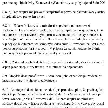
predmetnej objednávky. Stanovená výška náhrady sa pohybuje od 8 do 20€
6.8. a) Predávajúci má právo aj neuplatniť si právo na náhradu škody alebo
si uplatniť toto právo len z časti.
6.8. b)
Zákazník, ktorý si v minulosti nepreberie od prepravnej
spoločnosti 1 a viac objednávok ( boli vrátené späť predávajúcemu ), ktoré
následne boli stornované a tým porušil Obchodné podmienky v bode 6.1.
Predávajúci má právo žiadať od zákazníka zaplatiť nasledujúce objednávky
v plnej výške ešte pred ich samotným odoslaním ( Prevodom na účet alebo
pomocou platobnej brány a pod ). V prípade že sa tak nestane do 3 dní,
predávajúci má právo takéto objednávky stornovať.
6.8. c) Zákazníkom b bode 6.8. b) sa považuje zákazník, ktorý má zhodný
aspoň jeden údaj, ktorý uviedol v minulosti na objednávke.
6.9. Obvyklá dostupnosť tovaru s termínom jeho expedície je uvedená pri
každom tovare v e-shope predávajúceho
6.10. Ak nie je dodacia lehota uvedená pri produkte, platí, že predávajúci
dodá kupujúcemu tovar najneskôr do 30 dní. Zvyčajná dodacia lehota pre
tovar skladom je však 7 pracovný dní. Ak predávajúci nesplnil svoj
záväzok dodať vec v lehote podľa prvej vety, kupujúci ho vyzve, aby dodal
vec v ním poskytnutej dodatočnej primeranej lehote. Ak predávajúci