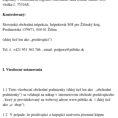
vložka č. 75316/L
Kontrolovaný:
Slovenská obchodná inšpekcia, Inšpektorát SOI pre Žilinský kraj,
Predmestská 1359/71, 010 01 Žilina
(ďalej tiež len ako „predávajúci“)
Tel. č. +421 951 362 746 , email: podpora@pitbike.sk
I. Všeobecné ustanovenia
1.1 Tieto všeobecné obchodné podmienky (ďalej tiež len ako „obchodné
podmienky“) sa vzťahujú na nákup v internetovom obchode predávajúceho
, ktorý je prevádzkovaný na webovej adrese www.pitbike.sk ( ďalej tiež
ako „e- shop“).
1.2 V prípade, že predávajúci a kupujúci uzatvoria písomnú kúpnu