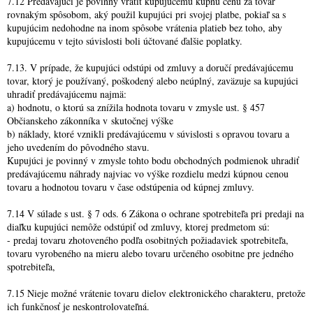
7.12 Predávajúci je povinný vrátiť kupujúcemu kúpnu cenu za tovar
rovnakým spôsobom, aký použil kupujúci pri svojej platbe, pokiaľ sa s
kupujúcim nedohodne na inom spôsobe vrátenia platieb bez toho, aby
kupujúcemu v tejto súvislosti boli účtované ďalšie poplatky.
7.13. V prípade, že kupujúci odstúpi od zmluvy a doručí predávajúcemu
tovar, ktorý je používaný, poškodený alebo neúplný, zaväzuje sa kupujúci
uhradiť predávajúcemu najmä:
a) hodnotu, o ktorú sa znížila hodnota tovaru v zmysle ust. § 457
Občianskeho zákonníka v skutočnej výške
b) náklady, ktoré vznikli predávajúcemu v súvislosti s opravou tovaru a
jeho uvedením do pôvodného stavu.
Kupujúci je povinný v zmysle tohto bodu obchodných podmienok uhradiť
predávajúcemu náhrady najviac vo výške rozdielu medzi kúpnou cenou
tovaru a hodnotou tovaru v čase odstúpenia od kúpnej zmluvy.
7.14 V súlade s ust. § 7 ods. 6 Zákona o ochrane spotrebiteľa pri predaji na
diaľku kupujúci nemôže odstúpiť od zmluvy, ktorej predmetom sú:
- predaj tovaru zhotoveného podľa osobitných požiadaviek spotrebiteľa,
tovaru vyrobeného na mieru alebo tovaru určeného osobitne pre jedného
spotrebiteľa,
7.15 Nieje možné vrátenie tovaru dielov elektronického charakteru, pretože
ich funkčnosť je neskontrolovateľná.