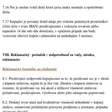
7.16 Nie je možne vrátiť diely ktoré javia znaky montáže a opotrebenie
dielu.
7.17 Kupujúci je povinný dodať údaje pre vrátenie peňažných prostriedkov
(číslo účtu v tvare IBAN) predávajúcemu s vráteným tovarom alebo
najneskôr 14 dní odo dňa doručenia, v opačnom prípade mu bude
vystavený zľavový kupón s platnosťou na nasledujúce 3 mesiace.
VIII.
Reklamačný poriadok ( zodpovednosť za vady, záruka,
reklamácie)
Reklamačný formulár na stiahnutie
8.1. Predávajúci zodpovedá kupujúcemu za to, že predávaná vec je v zhode
s kúpnou zmluvou, najmä že je bez vád. Zhodou s kúpnou zmluvou sa
rozumie, že predávaná vec má akosť a úžitkové vlastnosti zmluvou
požadované, predávajúcim, výrobcom alebo jeho zástupcom popisované.
8.2. Dodaný tovar musí mať kvalitatívne vlastnosti dohodnuté v kúpnej
zmluve, ustanovené príslušnými právnymi predpismi a normami, prípadne
vlastnosti obvyklé.