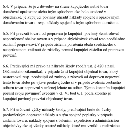
6.4. V prípade, že je z dôvodov na strane kupujúceho nutné tovar
doručovať opakovane alebo iným spôsobom ako bolo uvedené v
objednávke, je kupujúci povinný uhradiť náklady spojené s opakovaným
doručovaním tovaru, resp. náklady spojené s iným spôsobom doručenia.
6.5. Pri prevzatí tovaru od prepravcu je kupujúci povinný skontrolovať
neporušenosť obalov tovaru a v prípade akýchkoľvek závad toto neodkladne
oznámiť prepravcovi.V prípade zistenia porušenia obalu svedčiaceho o
neoprávnenom vniknutí do zásielky nemusí kupujúci zásielku od prepravcu
prevziať.
6.6. Predávajúci má právo na náhradu škody (podľa ust. § 420 a nasl.
Občianskeho zákonníka), v prípade že si kupujúci objednal tovar, ktorý
nestornoval resp. neodstúpil od zmluvy a zároveň od dopravcu neprevzal
tento tovar alebo po výzve predávajúceho si v prípade zvolenia osobného
odberu tovar neprevzal v určenej lehote na odber. Týmto konaním kupujúci
porušil svoju povinnosť uvedenú v čl. VI bod 6.1. podľa ktorého je
kupujúci povinný prevziať objednaný tovar.
6.7. Pri určovaní výšky náhrady škody, predávajúci berie do úvahy
predovšetkým dopravné náklady a s tým spojené poplatky v prípade
zaslania tovaru, náklady spojené s balením, expedíciou a administráciou
objednávky ako aj všetky ostatné náklady, ktoré mu vznikli s realizáciou