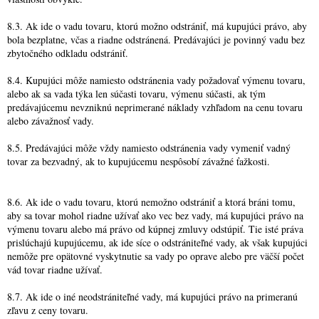
8.3. Ak ide o vadu tovaru, ktorú možno odstrániť, má kupujúci právo, aby
bola bezplatne, včas a riadne odstránená. Predávajúci je povinný vadu bez
zbytočného odkladu odstrániť.
8.4. Kupujúci môže namiesto odstránenia vady požadovať výmenu tovaru,
alebo ak sa vada týka len súčasti tovaru, výmenu súčasti, ak tým
predávajúcemu nevzniknú neprimerané náklady vzhľadom na cenu tovaru
alebo závažnosť vady.
8.5. Predávajúci môže vždy namiesto odstránenia vady vymeniť vadný
tovar za bezvadný, ak to kupujúcemu nespôsobí závažné ťažkosti.
8.6. Ak ide o vadu tovaru, ktorú nemožno odstrániť a ktorá bráni tomu,
aby sa tovar mohol riadne užívať ako vec bez vady, má kupujúci právo na
výmenu tovaru alebo má právo od kúpnej zmluvy odstúpiť. Tie isté práva
prislúchajú kupujúcemu, ak ide síce o odstrániteľné vady, ak však kupujúci
nemôže pre opätovné vyskytnutie sa vady po oprave alebo pre väčší počet
vád tovar riadne užívať.
8.7. Ak ide o iné neodstrániteľné vady, má kupujúci právo na primeranú
zľavu z ceny tovaru.