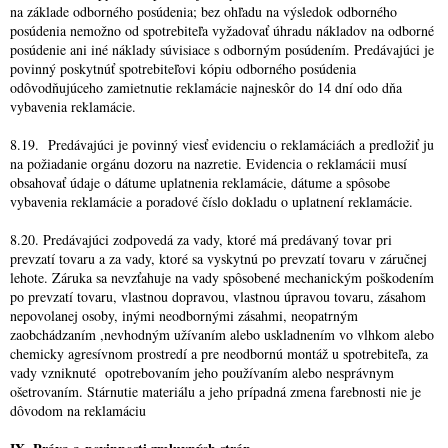
na základe odborného posúdenia; bez ohľadu na výsledok odborného
posúdenia nemožno od spotrebiteľa vyžadovať úhradu nákladov na odborné
posúdenie ani iné náklady súvisiace s odborným posúdením. Predávajúci je
povinný poskytnúť spotrebiteľovi kópiu odborného posúdenia
odôvodňujúceho zamietnutie reklamácie najneskôr do 14 dní odo dňa
vybavenia reklamácie.
8.19. Predávajúci je povinný viesť evidenciu o reklamáciách a predložiť ju
na požiadanie orgánu dozoru na nazretie. Evidencia o reklamácii musí
obsahovať údaje o dátume uplatnenia reklamácie, dátume a spôsobe
vybavenia reklamácie a poradové číslo dokladu o uplatnení reklamácie.
8.20. Predávajúci zodpovedá za vady, ktoré má predávaný tovar pri
prevzatí tovaru a za vady, ktoré sa vyskytnú po prevzatí tovaru v záručnej
lehote. Záruka sa nevzťahuje na vady spôsobené mechanickým poškodením
po prevzatí tovaru, vlastnou dopravou, vlastnou úpravou tovaru, zásahom
nepovolanej osoby, inými neodbornými zásahmi, neopatrným
zaobchádzaním ,nevhodným užívaním alebo uskladnením vo vlhkom alebo
chemicky agresívnom prostredí a pre neodbornú montáž u spotrebiteľa, za
vady vzniknuté opotrebovaním jeho používaním alebo nesprávnym
ošetrovaním. Stárnutie materiálu a jeho prípadná zmena farebnosti nie je
dôvodom na reklamáciu