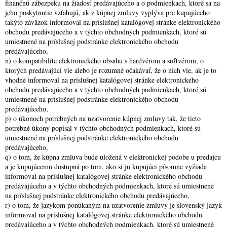
finančnú zábezpeku na žiadosť predávajúceho a o podmienkach, ktoré sa na
jeho poskytnutie vzťahujú, ak z kúpnej zmluvy vyplýva pre kupujúceho
takýto záväzok informoval na príslušnej katalógovej stránke elektronického
obchodu predávajúceho a v týchto obchodných podmienkach, ktoré sú
umiestnené na príslušnej podstránke elektronického obchodu
predávajúceho,
n) o kompatibilite elektronického obsahu s hardvérom a softvérom, o
ktorých predávajúci vie alebo je rozumné očakávať, že o nich vie, ak je to
vhodné informoval na príslušnej katalógovej stránke elektronického
obchodu predávajúceho a v týchto obchodných podmienkach, ktoré sú
umiestnené na príslušnej podstránke elektronického obchodu
predávajúceho,
p) o úkonoch potrebných na uzatvorenie kúpnej zmluvy tak, že tieto
potrebné úkony popísal v týchto obchodných podmienkach, ktoré sú
umiestnené na príslušnej podstránke elektronického obchodu
predávajúceho,
q) o tom, že kúpna zmluva bude uložená v elektronickej podobe u predajcu
a je kupujúcemu dostupná po tom, ako si ju kupujúci písomne vyžiada
informoval na príslušnej katalógovej stránke elektronického obchodu
predávajúceho a v týchto obchodných podmienkach, ktoré sú umiestnené
na príslušnej podstránke elektronického obchodu predávajúceho,
r) o tom, že jazykom ponúkaným na uzatvorenie zmluvy je slovenský jazyk
informoval na príslušnej katalógovej stránke elektronického obchodu
predávajúceho a v týchto obchodných podmienkach, ktoré sú umiestnené