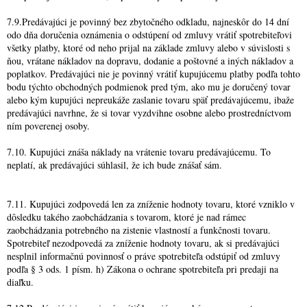
7.9.Predávajúci je povinný bez zbytočného odkladu, najneskôr do 14 dní
odo dňa doručenia oznámenia o odstúpení od zmluvy vrátiť spotrebiteľovi
všetky platby, ktoré od neho prijal na základe zmluvy alebo v súvislosti s
ňou, vrátane nákladov na dopravu, dodanie a poštovné a iných nákladov a
poplatkov. Predávajúci nie je povinný vrátiť kupujúcemu platby podľa tohto
bodu týchto obchodných podmienok pred tým, ako mu je doručený tovar
alebo kým kupujúci nepreukáže zaslanie tovaru späť predávajúcemu, ibaže
predávajúci navrhne, že si tovar vyzdvihne osobne alebo prostredníctvom
ním poverenej osoby.
7.10. Kupujúci znáša náklady na vrátenie tovaru predávajúcemu. To
neplatí, ak predávajúci súhlasil, že ich bude znášať sám.
7.11. Kupujúci zodpovedá len za zníženie hodnoty tovaru, ktoré vzniklo v
dôsledku takého zaobchádzania s tovarom, ktoré je nad rámec
zaobchádzania potrebného na zistenie vlastností a funkčnosti tovaru.
Spotrebiteľ nezodpovedá za zníženie hodnoty tovaru, ak si predávajúci
nesplnil informačnú povinnosť o práve spotrebiteľa odstúpiť od zmluvy
podľa § 3 ods. 1 písm. h) Zákona o ochrane spotrebiteľa pri predaji na
diaľku.