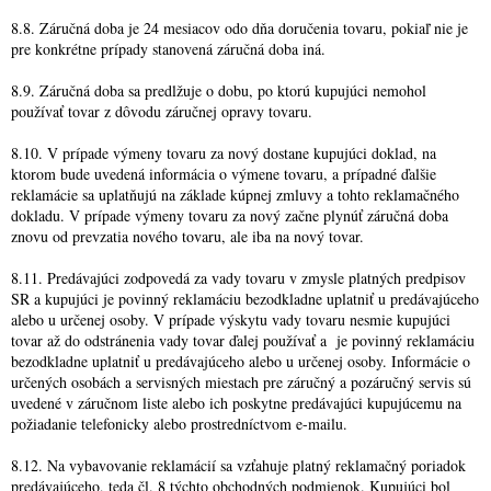
8.8. Záručná doba je 24 mesiacov odo dňa doručenia tovaru, pokiaľ nie je
pre konkrétne prípady stanovená záručná doba iná.
8.9. Záručná doba sa predlžuje o dobu, po ktorú kupujúci nemohol
používať tovar z dôvodu záručnej opravy tovaru.
8.10. V prípade výmeny tovaru za nový dostane kupujúci doklad, na
ktorom bude uvedená informácia o výmene tovaru, a prípadné ďalšie
reklamácie sa uplatňujú na základe kúpnej zmluvy a tohto reklamačného
dokladu. V prípade výmeny tovaru za nový začne plynúť záručná doba
znovu od prevzatia nového tovaru, ale iba na nový tovar.
8.11. Predávajúci zodpovedá za vady tovaru v zmysle platných predpisov
SR a kupujúci je povinný reklamáciu bezodkladne uplatniť u predávajúceho
alebo u určenej osoby. V prípade výskytu vady tovaru nesmie kupujúci
tovar až do odstránenia vady tovar ďalej používať a je povinný reklamáciu
bezodkladne uplatniť u predávajúceho alebo u určenej osoby. Informácie o
určených osobách a servisných miestach pre záručný a pozáručný servis sú
uvedené v záručnom liste alebo ich poskytne predávajúci kupujúcemu na
požiadanie telefonicky alebo prostredníctvom e-mailu.
8.12. Na vybavovanie reklamácií sa vzťahuje platný reklamačný poriadok
predávajúceho, teda čl. 8 týchto obchodných podmienok. Kupujúci bol