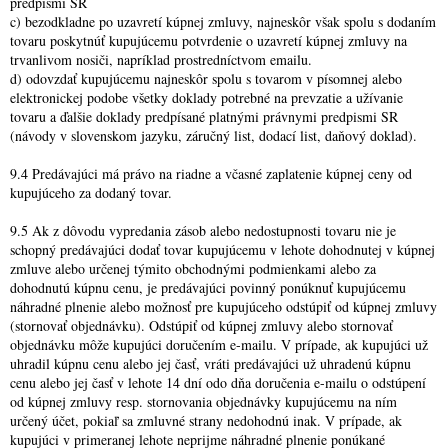
predpismi SR
c) bezodkladne po uzavretí kúpnej zmluvy, najneskôr však spolu s dodaním
tovaru poskytnúť kupujúcemu potvrdenie o uzavretí kúpnej zmluvy na
trvanlivom nosiči, napríklad prostredníctvom emailu.
d) odovzdať kupujúcemu najneskôr spolu s tovarom v písomnej alebo
elektronickej podobe všetky doklady potrebné na prevzatie a užívanie
tovaru a ďalšie doklady predpísané platnými právnymi predpismi SR
(návody v slovenskom jazyku, záručný list, dodací list, daňový doklad).
9.4 Predávajúci má právo na riadne a včasné zaplatenie kúpnej ceny od
kupujúceho za dodaný tovar.
9.5 Ak z dôvodu vypredania zásob alebo nedostupnosti tovaru nie je
schopný predávajúci dodať tovar kupujúcemu v lehote dohodnutej v kúpnej
zmluve alebo určenej týmito obchodnými podmienkami alebo za
dohodnutú kúpnu cenu, je predávajúci povinný ponúknuť kupujúcemu
náhradné plnenie alebo možnosť pre kupujúceho odstúpiť od kúpnej zmluvy
(stornovať objednávku). Odstúpiť od kúpnej zmluvy alebo stornovať
objednávku môže kupujúci doručením e-mailu. V prípade, ak kupujúci už
uhradil kúpnu cenu alebo jej časť, vráti predávajúci už uhradenú kúpnu
cenu alebo jej časť v lehote 14 dní odo dňa doručenia e-mailu o odstúpení
od kúpnej zmluvy resp. stornovania objednávky kupujúcemu na ním
určený účet, pokiaľ sa zmluvné strany nedohodnú inak. V prípade, ak
kupujúci v primeranej lehote neprijme náhradné plnenie ponúkané