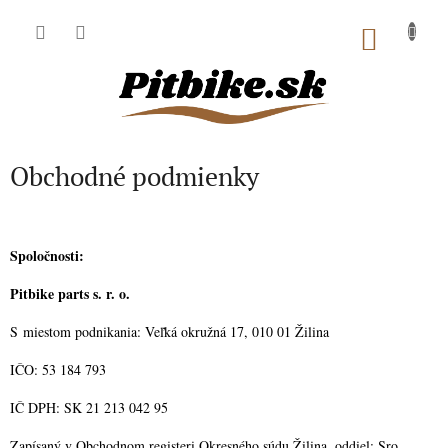
Prejsť
na
NÁKU
obsah
KOŠÍK
Obchodné podmienky
Spoločnosti:
Pitbike parts s. r. o.
S miestom podnikania: Veľká okružná 17, 010 01 Žilina
IČO: 53 184 793
IČ DPH: SK 21 213 042 95
Zapísaný v Obchodnom registeri Okresného súdu Žilina, oddiel: Sro,