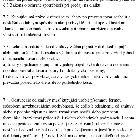
§ 3 Zákona o ochrane spotrebiteľa pri predaji na diaľku.
7.2. Kupujúci má právo v rámci tejto lehoty po prevzatí tovar rozbaliť a
odskúšať obdobným spôsobom ako je obvyklé pri nákupe v klasickom
„kamennom“ obchode, a to v rozsahu potrebnom na zistenie povahy,
vlastností a funkčnosti tovaru.
7.3. Lehota na odstúpenie od zmluvy začína plynúť v deň, keď kupujúci
alebo ním určená tretia osoba s výnimkou dopravcu prevezme všetky časti
objednaného tovaru, alebo ak sa
a) tovary objednané kupujúcim v jednej objednávke dodávajú oddelene,
odo dňa prevzatia tovaru, ktorý bol dodaný ako posledný,
b) dodáva tovar pozostávajúci z viacerých dielov alebo kusov, odo dňa
prevzatia posledného dielu alebo posledného kusu,
7.4. Odstúpenie od zmluvy musí kupujúci urobiť písomnou formou
spôsobom nevzbudzujúcim pochybnosti, že došlo k odstúpeniu od zmluvy,
alebo v podobe zápisu na inom trvanlivom nosiči alebo pomocou
formulára, ktorý tvorí prílohu č. 1 týchto obchodných podmienok. Lehota
na odstúpenie od zmluvy sa považuje za zachovanú, ak oznámenie o
odstúpení od zmluvy bolo odoslané predávajúcemu najneskôr v posledný
deň lehoty podľa ust. § 7 ods. 1 Zákona o ochrane spotrebiteľa pri predaji