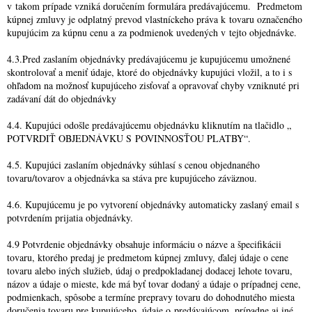
v takom prípade vzniká doručením formulára predávajúcemu. Predmetom
kúpnej zmluvy je odplatný prevod vlastníckeho práva k tovaru označeného
kupujúcim za kúpnu cenu a za podmienok uvedených v tejto objednávke.
4.3.Pred zaslaním objednávky predávajúcemu je kupujúcemu umožnené
skontrolovať a meniť údaje, ktoré do objednávky kupujúci vložil, a to i s
ohľadom na možnosť kupujúceho zisťovať a opravovať chyby vzniknuté pri
zadávaní dát do objednávky
4.4. Kupujúci odošle predávajúcemu objednávku kliknutím na tlačidlo „
POTVRDIŤ OBJEDNÁVKU S POVINNOSŤOU PLATBY“.
4.5. Kupujúci zaslaním objednávky súhlasí s cenou objednaného
tovaru/tovarov a objednávka sa stáva pre kupujúceho záväznou.
4.6. Kupujúcemu je po vytvorení objednávky automaticky zaslaný email s
potvrdením prijatia objednávky.
4.9 Potvrdenie objednávky obsahuje informáciu o názve a špecifikácii
tovaru, ktorého predaj je predmetom kúpnej zmluvy, ďalej údaje o cene
tovaru alebo iných služieb, údaj o predpokladanej dodacej lehote tovaru,
názov a údaje o mieste, kde má byť tovar dodaný a údaje o prípadnej cene,
podmienkach, spôsobe a termíne prepravy tovaru do dohodnutého miesta
doručenia tovaru pre kupujúceho, údaje o predávajúcom, prípadne aj iné