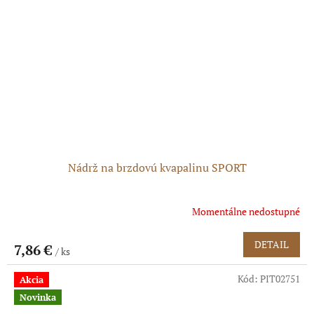
Nádrž na brzdovú kvapalinu SPORT
Momentálne nedostupné
DETAIL
7,86 €
/ ks
Kód:
PIT02751
Akcia
Novinka