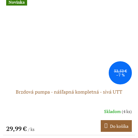
Novinka
32,52 €
–7 %
Brzdová pumpa - nášľapná kompletná - sivá UTT
Skladom
(4 ks)
Do košíka
29,99 €
/ ks