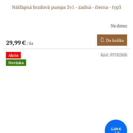
Nášľapná brzdová pumpa 2v1 - zadná - čierna - typ3
Na dotaz
Priemerné
hodnotenie
produktu
Do košíka
29,99 €
/ ks
je
5,0
z
Kód:
PIT02808
Akcia
5
Novinka
hviezdičiek.
5,09 €
–1 %