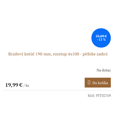
23,09 €
–13 %
Brzdový kotúč 190 mm, rozstup 4x100 - pitbike zadný
Na dotaz
Do košíka
19,99 €
/ ks
Kód:
PIT02769