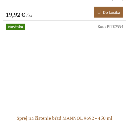
Do košíka
19,92 €
/ ks
Kód:
PIT02994
Novinka
Sprej na čistenie bŕzd MANNOL 9692 - 450 ml