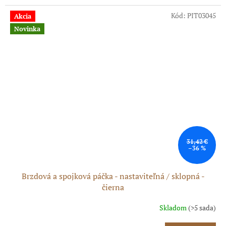
Kód:
PIT03045
Akcia
Novinka
31,42 €
–36 %
Brzdová a spojková páčka - nastaviteľná / sklopná -
čierna
Skladom
(>5 sada)