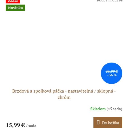
Akcia
Novinka
24,99 €
–36 %
Brzdová a spojková páčka - nastaviteľná / sklopná -
chróm
Skladom
(>5 sada)
Do košíka
15,99 €
/ sada