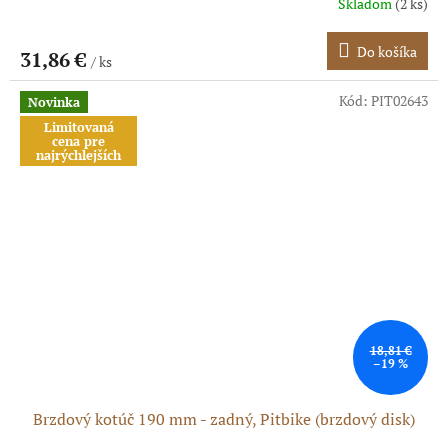
Skladom
(2 ks)
Do košíka
31,86 €
/ ks
Kód:
PIT02643
Novinka
Limitovaná
cena pre
najrýchlejších
18,81 €
–19 %
Brzdový kotúč 190 mm - zadný, Pitbike (brzdový disk)