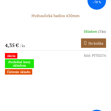
–70 %
Hydraulická hadica 430mm
Skladom
(3 ks)
Do košíka
4,35 €
/ ks
Kód:
PIT02576
Akcia
Posledné kusy
skladom
Čistenie skladu