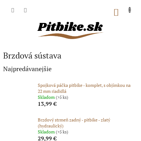
Prejsť
na
NÁKU
obsah
KOŠÍK
Brzdová sústava
Najpredávanejšie
Spojková páčka pitbike - komplet, s objímkou na
22 mm riadidlá
Skladom
(>5 ks)
13,99 €
Brzdový strmeň zadný - pitbike - zlatý
(hydraulický)
Skladom
(>5 ks)
29,99 €