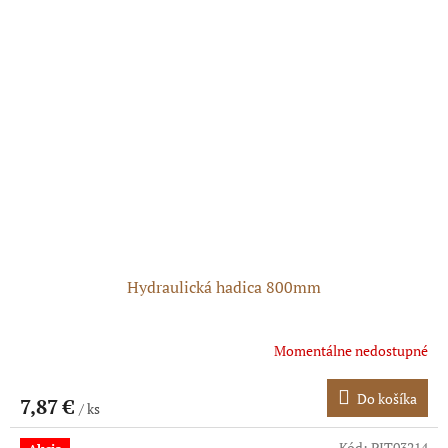
Hydraulická hadica 800mm
Momentálne nedostupné
Do košíka
7,87 €
/ ks
Kód:
PIT03214