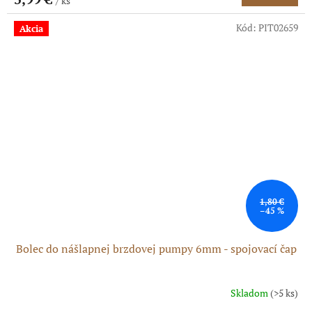
/ ks
Kód:
PIT02659
Akcia
1,80 €
–45 %
Bolec do nášlapnej brzdovej pumpy 6mm - spojovací čap
Skladom
(>5 ks)