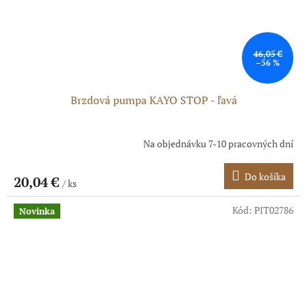
46,05 €
–56 %
Brzdová pumpa KAYO STOP - ľavá
Na objednávku 7-10 pracovných dní
Do košíka
20,04 €
/ ks
Kód:
PIT02786
Novinka