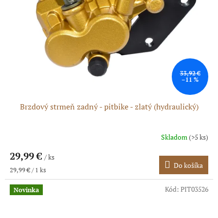
33,92 €
–11 %
Brzdový strmeň zadný - pitbike - zlatý (hydraulický)
Skladom
(>5 ks)
Priemerné
hodnotenie
29,99 €
produktu
/ ks
Do košíka
je
Jednotková
29,99 € / 1 ks
5,0
cena:
z
Kód:
PIT03526
Novinka
5
hviezdičiek.