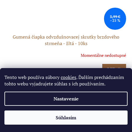
3,99 €
–25 %
Gumená čiapka odvzdušnovacej skrutky brzdového
strmeňa - žltá - 10ks
Momentálne nedostupné
DETAIL
2,99 €
/ balenie
Tento web používa súbory
cookies
. Ďalším prechádzaním
tohto webu vyjadrujete súhlas s ich používaním.
Kód:
PIT02574
Akcia
Novinka
Nastavenie
✕
Súhlasím
🔥 Limitovaná cena pre najrýchlejších