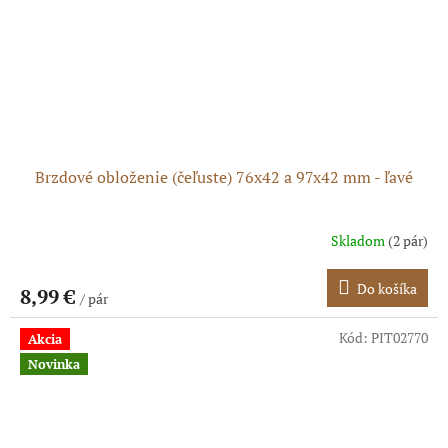
Brzdové obloženie (čeľuste) 76x42 a 97x42 mm - ľavé
Skladom
(2 pár)
Priemerné
hodnotenie
produktu
Do košíka
8,99 €
/ pár
je
5,0
z
Kód:
PIT02770
Akcia
5
Novinka
hviezdičiek.