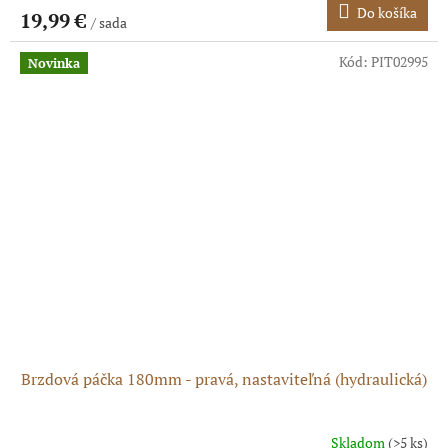
Do košíka
19,99 €
/ sada
Kód:
PIT02995
Novinka
Brzdová páčka 180mm - pravá, nastaviteľná (hydraulická)
Skladom
(>5 ks)