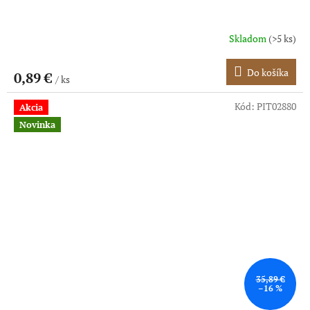
Skladom
(>5 ks)
Do košíka
0,89 €
/ ks
Kód:
PIT02880
Akcia
Novinka
35,89 €
–16 %