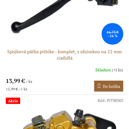
o
o
d
v
u
k
t
o
16,73 €
–16 %
v
Spojková páčka pitbike - komplet, s objímkou na 22 mm
riadidlá
Skladom
(>5 ks)
Priemerné
hodnotenie
13,99 €
produktu
/ ks
Do košíka
je
Jednotková
13,99 € / 1 ks
5,0
cena:
z
Kód:
PIT00303
Akcia
5
hviezdičiek.