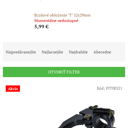
Brzdové obloženie "T" 52x29mm
Momentálne nedostupné
5,99 €
R
a
Najpredávanejšie
Najlacnejšie
Najdrahšie
Abecedne
d
e
n
OTVORIŤ FILTER
i
e
V
p
Kód:
PIT00321
Akcia
ý
r
p
o
i
d
s
u
p
k
r
t