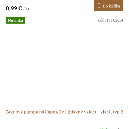
Do košíka
0,99 €
/ ks
Kód:
PIT02654
Novinka
Brzdová pumpa nášľapná 2v1 (hlavný valec) – zlatá, typ 2