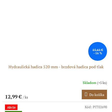
15,61 €
–16 %
Hydraulická hadica 520 mm - brzdová hadica pod tlak
Skladom
(>5 ks)
Do košíka
12,99 €
/ ks
Kód:
PIT02698
Akcia