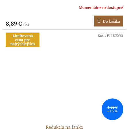
Momentálne nedostupné
Do košíka
8,89 €
/ ks
Kód:
PIT02893
Limitovaná
cena pre
najrýchlejších
1,03 €
–13 %
Redukcia na lanko