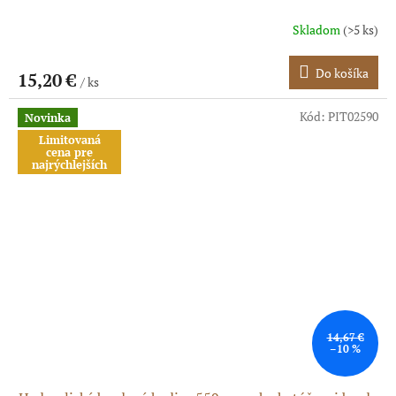
Skladom
(>5 ks)
Do košíka
15,20 €
/ ks
Kód:
PIT02590
Novinka
Limitovaná
cena pre
najrýchlejších
14,67 €
–10 %