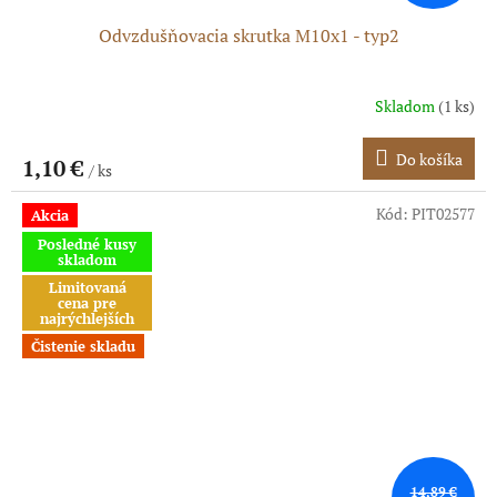
Odvzdušňovacia skrutka M10x1 - typ2
Skladom
(1 ks)
Do košíka
1,10 €
/ ks
Kód:
PIT02577
Akcia
Posledné kusy
skladom
Limitovaná
cena pre
najrýchlejších
Čistenie skladu
14,89 €