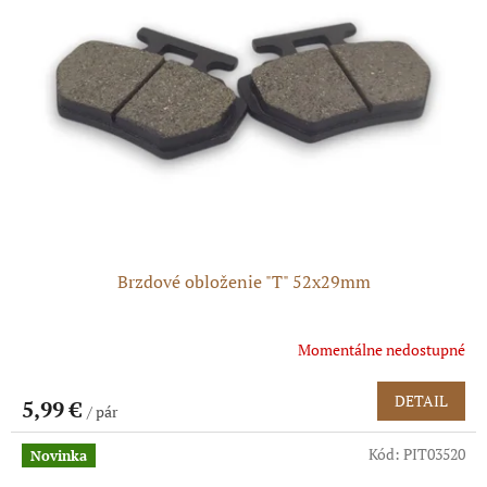
Brzdové obloženie "T" 52x29mm
Momentálne nedostupné
DETAIL
5,99 €
/ pár
Kód:
PIT03520
Novinka