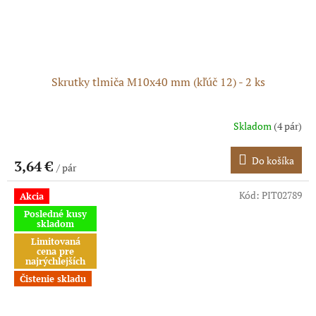
Skrutky tlmiča M10x40 mm (kľúč 12) - 2 ks
Skladom
(4 pár)
Do košíka
3,64 €
/ pár
Kód:
PIT02789
Akcia
Posledné kusy
skladom
Limitovaná
cena pre
najrýchlejších
Čistenie skladu