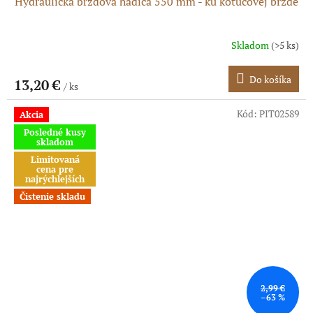
Hydraulická brzdová hadica 550 mm - ku kotúčovej brzde
Skladom
(>5 ks)
Do košíka
13,20 €
/ ks
Kód:
PIT02589
Akcia
Posledné kusy
skladom
Limitovaná
cena pre
najrýchlejších
Čistenie skladu
2,99 €
–63 %