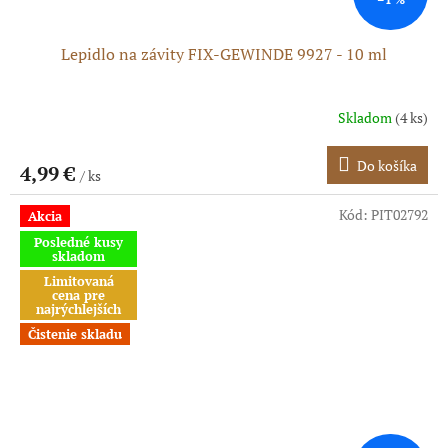
Lepidlo na závity FIX-GEWINDE 9927 - 10 ml
Skladom
(4 ks)
Do košíka
4,99 €
/ ks
Kód:
PIT02792
Akcia
Posledné kusy
skladom
Limitovaná
cena pre
najrýchlejších
Čistenie skladu