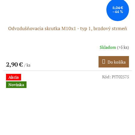
5,24 €
–44 %
Odvzdušňovacia skrutka M10x1 - typ 1, brzdový strmeň
Skladom
(>5 ks)
Do košíka
2,90 €
/ ks
Kód:
PIT02575
Akcia
Novinka