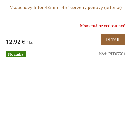
Vzduchový filter 48mm - 45° červený penový (pitbike)
Momentálne nedostupné
DETAIL
12,92 €
/ ks
Kód:
PIT03304
Novinka