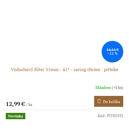
14,61 €
–11 %
Vzduchový filter 35mm - 45° - racing chróm - pitbike
Skladom
(>5 ks)
Do košíka
12,99 €
/ ks
Kód:
PIT02592
Novinka