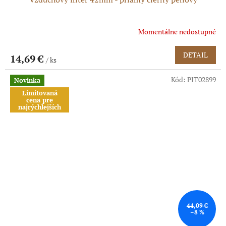
Momentálne nedostupné
DETAIL
14,69 €
/ ks
Kód:
PIT02899
Novinka
Limitovaná
cena pre
najrýchlejších
44,09 €
–8 %