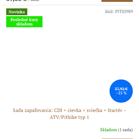
M
Kód:
PIT02989
Novinka
O
Posledné kusy
skladom
37,92 €
–25 %
Sada zapaľovania: CDI + cievka + sviečka + štartér –
ATV/Pitbike typ 1
Skladom
(1 sada)