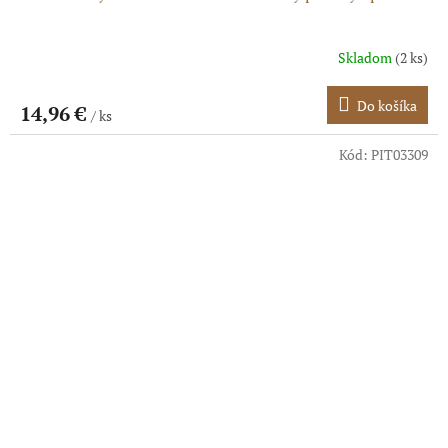
Skladom
(2 ks)
Do košíka
14,96 €
/ ks
Kód:
PIT03309