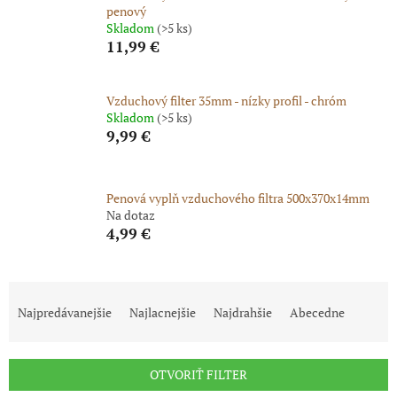
penový
Skladom
(>5 ks)
11,99 €
Vzduchový filter 35mm - nízky profil - chróm
Skladom
(>5 ks)
9,99 €
Penová vyplň vzduchového filtra 500x370x14mm
Na dotaz
4,99 €
R
a
Najpredávanejšie
Najlacnejšie
Najdrahšie
Abecedne
d
e
n
OTVORIŤ FILTER
i