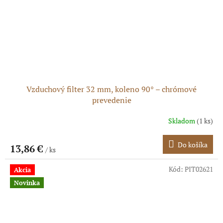
Vzduchový filter 32 mm, koleno 90° – chrómové
prevedenie
Skladom
(1 ks)
Do košíka
13,86 €
/ ks
Kód:
PIT02621
Akcia
Novinka