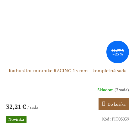
41,99 €
–23 %
Karburátor minibike RACING 15 mm – kompletná sada
Skladom
(2 sada)
Do košíka
32,21 €
/ sada
Kód:
PIT03039
Novinka