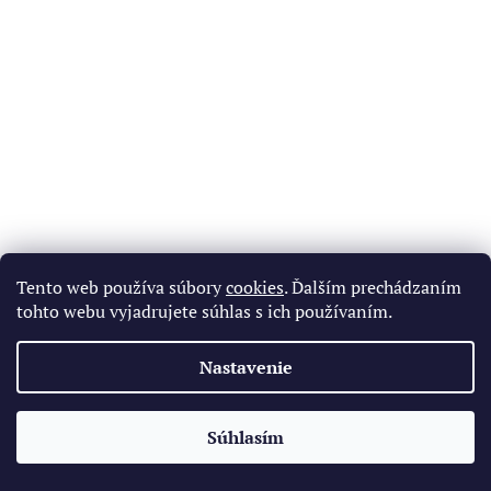
Tento web používa súbory
cookies
. Ďalším prechádzaním
Vzduchový filter 38mm - typ 2
tohto webu vyjadrujete súhlas s ich používaním.
Nastavenie
Skladom
(3 ks)
Do košíka
✕
11,45 €
/ ks
Súhlasím
🔥 Limitovaná cena pre najrýchlejších
Kód:
PIT02346
Novinka