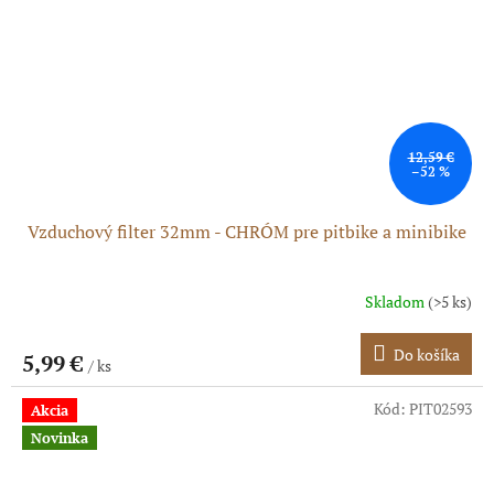
12,59 €
–52 %
Vzduchový filter 32mm - CHRÓM pre pitbike a minibike
Skladom
(>5 ks)
Do košíka
5,99 €
/ ks
Kód:
PIT02593
Akcia
Novinka