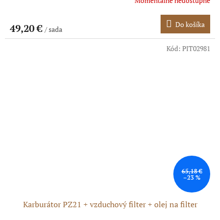
Momentálne nedostupné
Do košíka
49,20 €
/ sada
Kód:
PIT02981
65,18 €
–23 %
Karburátor PZ21 + vzduchový filter + olej na filter