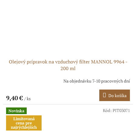
Olejový prípravok na vzduchový filter MANNOL 9964 -
200 ml
Na objednávku 7-10 pracovných dní
Do košíka
9,40 €
/ ks
Kód:
PIT03071
Novinka
Limitovaná
cena pre
najrýchlejších