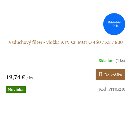
21,93 €
–9 %
Vzduchový filter - vložka ATV CF MOTO 450 / X8 / 800
Skladom
(1 ks)
Do košíka
19,74 €
/ ks
Kód:
PIT03210
Novinka