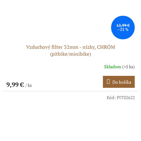
12,99 €
–23 %
Vzduchový filter 32mm - nízky, CHRÓM
(pitbike/minibike)
Skladom
(>5 ks)
Do košíka
9,99 €
/ ks
Kód:
PIT02622