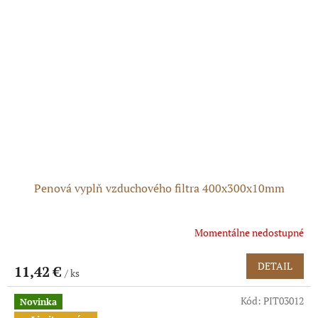
Penová vyplň vzduchového filtra 400x300x10mm
Momentálne nedostupné
DETAIL
11,42 €
/ ks
Kód:
PIT03012
Novinka