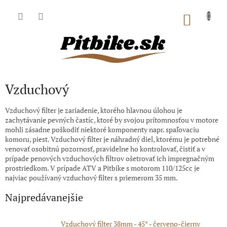
Prejsť
na
NÁKU
obsah
KOŠÍK
Vzduchový
Vzduchový filter je zariadenie, ktorého hlavnou úlohou je
zachytávanie pevných častíc, ktoré by svojou prítomnosťou v motore
mohli zásadne poškodiť niektoré komponenty napr. spaľovaciu
komoru, piest. Vzduchový filter je náhradný diel, ktorému je potrebné
venovať osobitnú pozornosť, pravidelne ho kontrolovať, čistiť a v
prípade penových vzduchových filtrov ošetrovať ich impregnačným
prostriedkom. V prípade ATV a Pitbike s motorom 110/125cc je
najviac používaný vzduchový filter s priemerom 35 mm.
Najpredávanejšie
Vzduchový filter 38mm - 45° - červeno-čierny