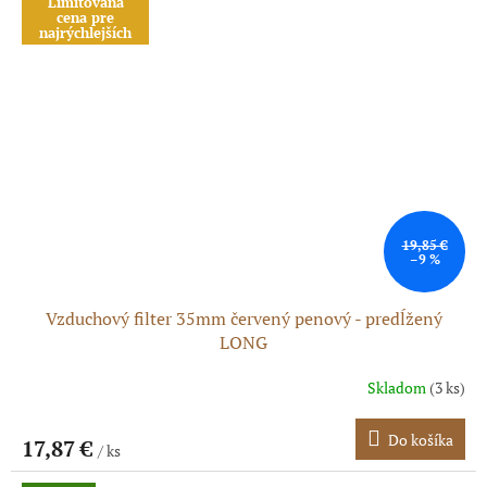
Limitovaná
cena pre
najrýchlejších
19,85 €
–9 %
Vzduchový filter 35mm červený penový - predĺžený
LONG
Skladom
(3 ks)
Do košíka
17,87 €
/ ks