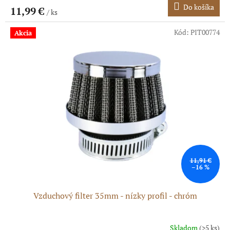
Do košíka
11,99 €
/ ks
Kód:
PIT00774
Akcia
11,91 €
–16 %
Vzduchový filter 35mm - nízky profil - chróm
Skladom
(>5 ks)
Priemerné