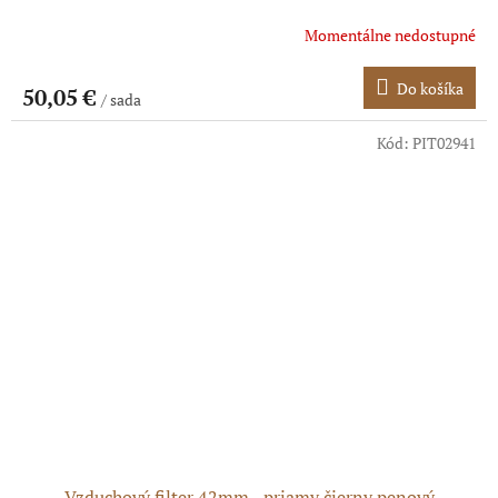
Momentálne nedostupné
Do košíka
50,05 €
/ sada
Kód:
PIT02941
Vzduchový filter 42mm - priamy čierny penový