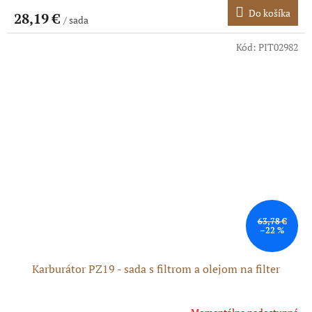
Do košíka
28,19 €
/ sada
Kód:
PIT02982
63,78 €
–22 %
Karburátor PZ19 - sada s filtrom a olejom na filter