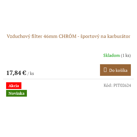
Vzduchový filter 46mm CHRÓM - športový na karburátor
Skladom
(1 ks)
Do košíka
17,84 €
/ ks
Kód:
PIT02624
Akcia
Novinka