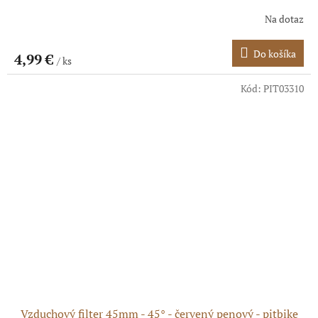
Na dotaz
Do košíka
4,99 €
/ ks
Kód:
PIT03310
Vzduchový filter 45mm - 45° - červený penový - pitbike