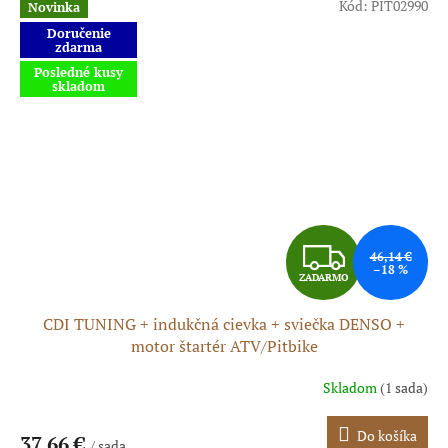
Kód:
PIT02990
Novinka
Doručenie
zdarma
Posledné kusy
skladom
Z
46,14 €
–18 %
ZADARMO
A
CDI TUNING + indukčná cievka + sviečka DENSO +
D
motor štartér ATV/Pitbike
A
Skladom
(1 sada)
R
Do košíka
37,66 €
/ sada