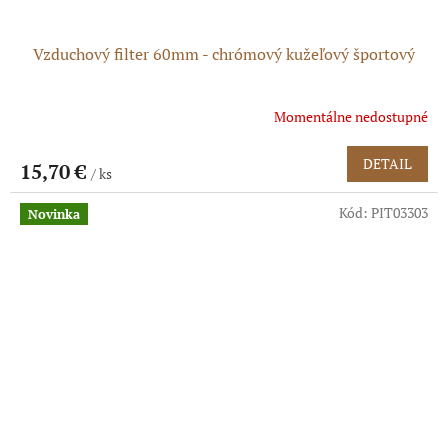
Vzduchový filter 60mm - chrómový kužeľový športový
Momentálne nedostupné
Priemerné
hodnotenie
produktu
DETAIL
15,70 €
/ ks
je
5,0
Kód:
PIT03303
z
Novinka
5
hviezdičiek.