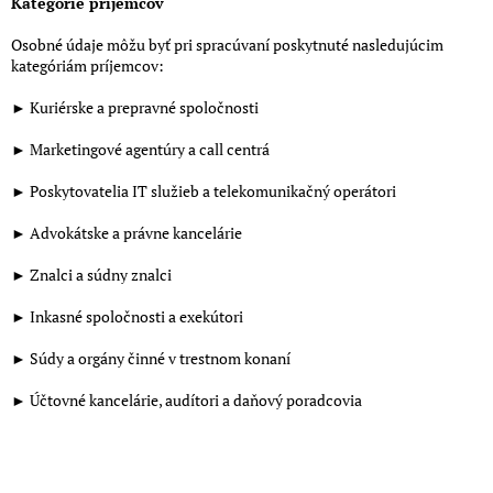
Kategórie príjemcov
Osobné údaje môžu byť pri spracúvaní poskytnuté nasledujúcim
kategóriám príjemcov:
► Kuriérske a prepravné spoločnosti
► Marketingové agentúry a call centrá
► Poskytovatelia IT služieb a telekomunikačný operátori
► Advokátske a právne kancelárie
► Znalci a súdny znalci
► Inkasné spoločnosti a exekútori
► Súdy a orgány činné v trestnom konaní
► Účtovné kancelárie, audítori a daňový poradcovia