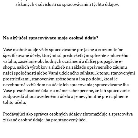
získaných v súvislosti so spracovávaním týchto údajov.
Na aký účel spracovávate moje osobné údaje?
Vaše osobné údaje vždy spracovávame pre jasne a zrozumiteľne
špecifikované účely, ktorými sú predovšetkým splnenie zmluvného
vzťahu, zasielanie obchodných oznámení a ďalšej propagácie e-
shopu, našich výrobkov a služieb na základe oprávneného záujmu
našej spoločnosti alebo Vami udeleného súhlasu, k tomu stanovenými
prostriedkami, stanoveným spôsobom a iba po dobu, ktorá je
nevyhnutná vzhľadom na účely ich spracovania; spracovávame iba
Vaše presné osobné údaje a máme zabezpečené, že ich spracovanie
zodpovedá zhora uvedenému účelu a je nevyhnutné pre naplnenie
tohto účelu.
Predávajúci ako správca osobných údajov zhromažďuje a spracováva
získané osobné údaje iba pre stanovený účel