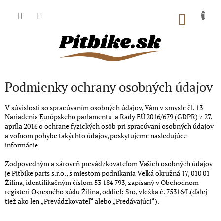
Prejsť
na
NÁKU
obsah
KOŠÍK
Podmienky ochrany osobných údajov
V súvislosti so spracúvaním osobných údajov, Vám v zmysle čl. 13
Nariadenia Európskeho parlamentu a Rady EÚ 2016/679 (GDPR) z 27.
apríla 2016 o ochrane fyzických osôb pri spracúvaní osobných údajov
a voľnom pohybe takýchto údajov, poskytujeme nasledujúce
informácie.
Zodpovedným a zároveň prevádzkovateľom Vašich osobných údajov
je Pitbike parts s.r.o., s miestom podnikania Veľká okružná 17, 010 01
Žilina, identifikačným číslom
53 184 793
, zapísaný v
Obchodnom
registeri Okresného súdu Žilina, oddiel: Sro, vložka č. 75316/L
(ďalej
tiež ako len „Prevádzkovateľ“ alebo „Predávajúci“).