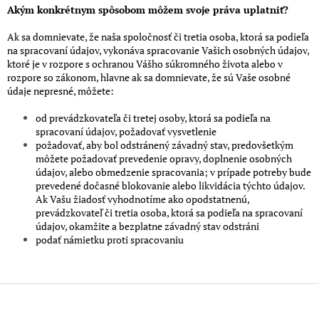
Akým konkrétnym spôsobom môžem svoje práva uplatniť?
Ak sa domnievate, že naša spoločnosť či tretia osoba, ktorá sa podieľa
na spracovaní údajov, vykonáva spracovanie Vašich osobných údajov,
ktoré je v rozpore s ochranou Vášho súkromného života alebo v
rozpore so zákonom, hlavne ak sa domnievate, že sú Vaše osobné
údaje nepresné, môžete:
od prevádzkovateľa či tretej osoby, ktorá sa podieľa na
spracovaní údajov, požadovať vysvetlenie
požadovať, aby bol odstránený závadný stav, predovšetkým
môžete požadovať prevedenie opravy, doplnenie osobných
údajov, alebo obmedzenie spracovania; v prípade potreby bude
prevedené dočasné blokovanie alebo likvidácia týchto údajov.
Ak Vašu žiadosť vyhodnotíme ako opodstatnenú,
prevádzkovateľ či tretia osoba, ktorá sa podieľa na spracovaní
údajov, okamžite a bezplatne závadný stav odstráni
podať námietku proti spracovaniu
Z
á