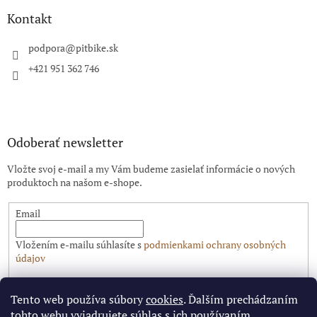
p
ä
Kontakt
t
i
podpora
@
pitbike.sk
e
+421 951 362 746
Odoberať newsletter
Vložte svoj e-mail a my Vám budeme zasielať informácie o nových
produktoch na našom e-shope.
Email
Vložením e-mailu súhlasíte s
podmienkami ochrany osobných
údajov
PRIHLÁSIŤ SA
Tento web používa súbory
cookies
. Ďalším prechádzaním
tohto webu vyjadrujete súhlas s ich používaním.