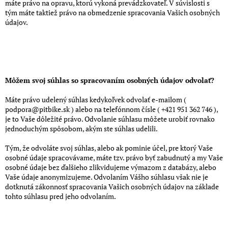
máte právo na opravu, ktorú vykoná prevádzkovateľ. V súvislosti s
tým máte taktiež právo na obmedzenie spracovania Vašich osobných
údajov.
Môžem svoj súhlas so spracovaním osobných údajov odvolať?
Máte právo udelený súhlas kedykoľvek odvolať e-mailom (
podpora@pitbike.sk ) alebo na telefónnom čísle ( +421 951 362 746 ),
je to Vaše dôležité právo. Odvolanie súhlasu môžete urobiť rovnako
jednoduchým spôsobom, akým ste súhlas udelili.
Tým, že odvoláte svoj súhlas, alebo ak pominie účel, pre ktorý Vaše
osobné údaje spracovávame, máte tzv. právo byť zabudnutý a my Vaše
osobné údaje bez ďalšieho zlikvidujeme výmazom z databázy, alebo
Vaše údaje anonymizujeme. Odvolaním Vášho súhlasu však nie je
dotknutá zákonnosť spracovania Vašich osobných údajov na základe
tohto súhlasu pred jeho odvolaním.