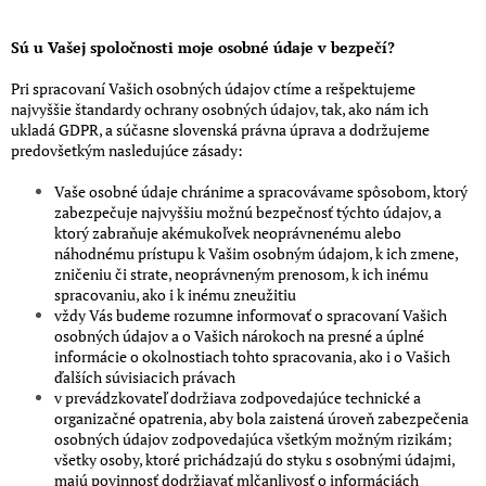
Sú u Vašej spoločnosti moje osobné údaje v bezpečí?
Pri spracovaní Vašich osobných údajov ctíme a rešpektujeme
najvyššie štandardy ochrany osobných údajov, tak, ako nám ich
ukladá GDPR, a súčasne slovenská právna úprava a dodržujeme
predovšetkým nasledujúce zásady:
Vaše osobné údaje chránime a spracovávame spôsobom, ktorý
zabezpečuje najvyššiu možnú bezpečnosť týchto údajov, a
ktorý zabraňuje akémukoľvek neoprávnenému alebo
náhodnému prístupu k Vašim osobným údajom, k ich zmene,
zničeniu či strate, neoprávneným prenosom, k ich inému
spracovaniu, ako i k inému zneužitiu
vždy Vás budeme rozumne informovať o spracovaní Vašich
osobných údajov a o Vašich nárokoch na presné a úplné
informácie o okolnostiach tohto spracovania, ako i o Vašich
ďalších súvisiacich právach
v prevádzkovateľ dodržiava zodpovedajúce technické a
organizačné opatrenia, aby bola zaistená úroveň zabezpečenia
osobných údajov zodpovedajúca všetkým možným rizikám;
všetky osoby, ktoré prichádzajú do styku s osobnými údajmi,
majú povinnosť dodržiavať mlčanlivosť o informáciách