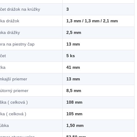
čet drážok na krúžky
3
rka drážok
1,3 mm / 1,3 mm / 2,1 mm
bka drážky
2,5 mm
era na piestny čap
13 mm
čet
5 ks
žka
41 mm
nkajší priemer
13 mm
útorný priemer
8,5 mm
ška ( celková )
108 mm
rka ( celková )
105 mm
úbka
1,50 mm
iemer otvoru valca
52,50 mm