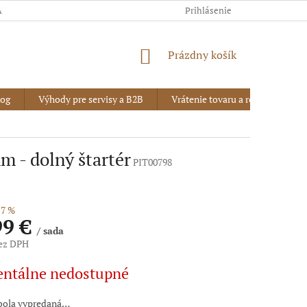
AJOV
Prihlásenie
NÁKUPNÝ
Prázdny košík
KOŠÍK
log
Výhody pre servisy a B2B
Vrátenie tovaru a reklamácia
m - dolný štartér
PIT00798
7 %
99 €
/ sada
bez DPH
vá
ntálne nedostupné
bola vypredaná…