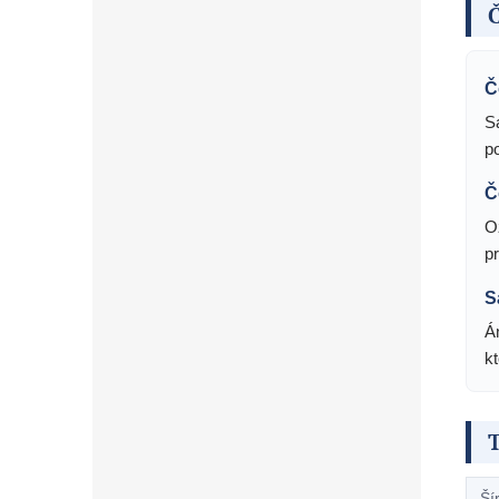
Č
Č
S
p
Č
O
p
S
Á
k
Ší