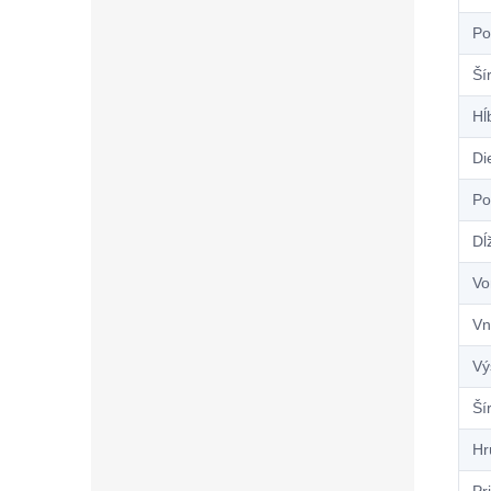
Po
Ší
Hĺ
Di
Po
Dĺ
Vo
Vn
Vý
Ší
Hr
Pr