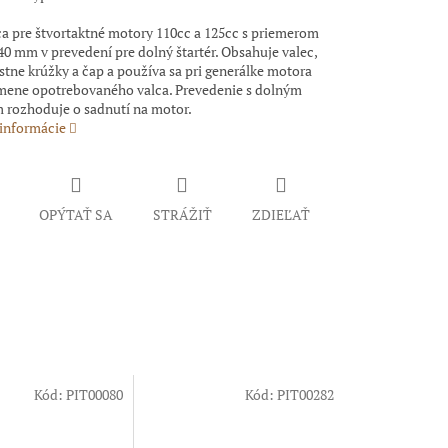
ca pre štvortaktné motory 110cc a 125cc s priemerom
40 mm v prevedení pre dolný štartér. Obsahuje valec,
estne krúžky a čap a používa sa pri generálke motora
mene opotrebovaného valca. Prevedenie s dolným
m rozhoduje o sadnutí na motor.
 informácie
OPÝTAŤ SA
STRÁŽIŤ
ZDIEĽAŤ
Kód:
PIT00080
Kód:
PIT00282