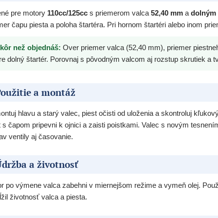
né pre motory
110cc/125cc
s priemerom valca
52,40 mm
a
dolným 
mer čapu piesta a poloha štartéra. Pri hornom štartéri alebo inom pr
kôr než objednáš:
Over priemer valca (52,40 mm), priemer piestneho
re dolný štartér. Porovnaj s pôvodným valcom aj rozstup skrutiek a tv
oužitie a montáž
ntuj hlavu a starý valec, piest očisti od uloženia a skontroluj kľu
t s čapom pripevni k ojnici a zaisti poistkami. Valec s novým tesnení
av ventily aj časovanie.
držba a životnosť
r po výmene valca zabehni v miernejšom režime a vymeň olej. Používaj
ĺžil životnosť valca a piesta.