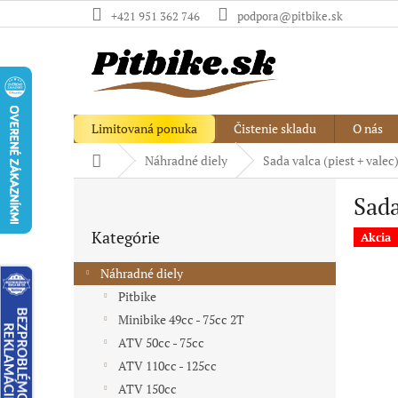
Prejsť
+421 951 362 746
podpora@pitbike.sk
na
obsah
Limitovaná ponuka
Čistenie skladu
O nás
Domov
Náhradné diely
Sada valca (piest + valec
B
Sada
o
Preskočiť
č
Kategórie
kategórie
Akcia
n
ý
Náhradné diely
p
Pitbike
a
Minibike 49cc - 75cc 2T
n
e
ATV 50cc - 75cc
l
ATV 110cc - 125cc
ATV 150cc