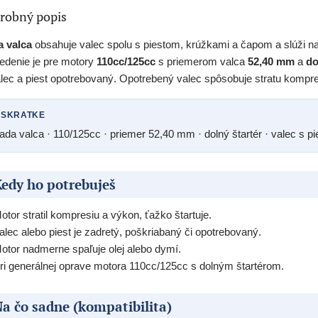
robný popis
 valca
obsahuje valec spolu s piestom, krúžkami a čapom a slúži n
edenie je pre motory
110cc/125cc
s priemerom valca
52,40 mm
a
do
alec a piest opotrebovaný. Opotrebený valec spôsobuje stratu kompre
 SKRATKE
ada valca · 110/125cc · priemer 52,40 mm · dolný štartér · valec s p
edy ho potrebuješ
otor stratil kompresiu a výkon, ťažko štartuje.
alec alebo piest je zadretý, poškriabaný či opotrebovaný.
otor nadmerne spaľuje olej alebo dymí.
ri generálnej oprave motora 110cc/125cc s dolným štartérom.
a čo sadne (kompatibilita)