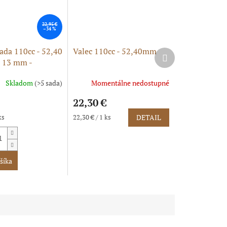
22,95 €
–34 %
ada 110cc - 52,40
Valec 110cc - 52,40mm
Ďalší
 13 mm -
produkt
Skladom
(>5 sada)
Momentálne nedostupné
e
22,30 €
Jednotková
ks
22,30 € / 1 ks
DETAIL
cena:
k.
šíka