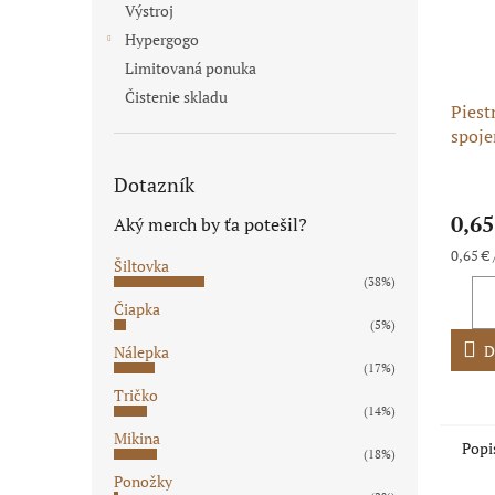
Výstroj
Hypergogo
Limitovaná ponuka
Čistenie skladu
Piest
spoje
Dotazník
0,65
Aký merch by ťa potešil?
Jednot
0,65 € 
Šiltovka
cena:
(38%)
Čiapka
(5%)
D
Nálepka
(17%)
Tričko
(14%)
Mikina
Popi
(18%)
Ponožky