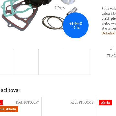
Sada val
valca 52,
piest, pi
alebo vý
41,94 €
–7 %
štartéro
Detailné
TLAČ
iaci tovar
Kód:
PIT00057
Kód:
PIT00518
a
Akcia
nie skladu