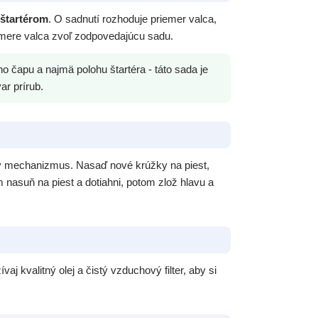
štartérom
. O sadnutí rozhoduje priemer valca,
iemere valca zvoľ zodpovedajúcu sadu.
 čapu a najmä polohu štartéra - táto sada je
ar prírub.
kový mechanizmus. Nasaď nové krúžky na piest,
m nasuň na piest a dotiahni, potom zlož hlavu a
 kvalitný olej a čistý vzduchový filter, aby si