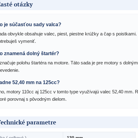
asté otázky
o je súčasťou sady valca?
ada obvykle obsahuje valec, piest, piestne krúžky a čap s poistkami. 
otrebuješ vymeniť.
o znamená dolný štartér?
značuje polohu štartéra na motore. Táto sada je pre motory s dolným š
revedenie.
adne 52,40 mm na 125cc?
no, motory 110cc aj 125cc v tomto type využívajú valec 52,40 mm. Ro
toré porovnaj s pôvodným dielom.
Technické parametre
rka ( celková )
130 mm