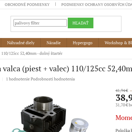
OBCHODNÉ PODMIENKY
PODMIENKY OCHRANY OSOBNÝCH ÚD
HĽADAŤ
Náhradné diely
Náradie
Hypergogo
Workshop & B
) 110/125cc 52,40mm - dolný štartér
 valca (piest + valec) 110/125cc 52,40m
Priemerné
1 hodnotenie
Podrobnosti hodnotenia
hodnotenie
produktu
41,94 €
–
38,
je
5,0
31,70 € 
z
5
Jednotko
Mome
hviezdičiek.
cena:
Položka 