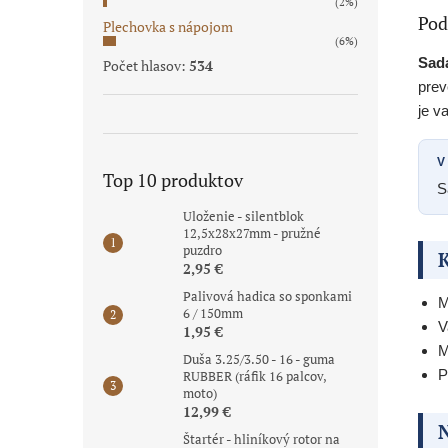
(2%)
Pod
Plechovka s nápojom
(6%)
Sada
Počet hlasov:
534
prev
je v
V
Top 10 produktov
S
Uloženie - silentblok
12,5x28x27mm - pružné
puzdro
K
2,95 €
Palivová hadica so sponkami
M
6 / 150mm
V
1,95 €
M
Duša 3.25/3.50 - 16 - guma
P
RUBBER (ráfik 16 palcov,
moto)
12,99 €
N
Štartér - hliníkový rotor na