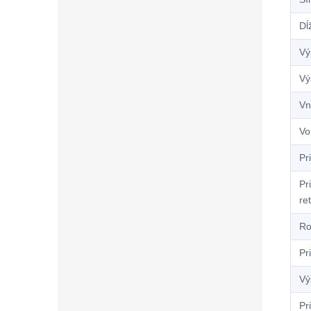
Dĺ
Vý
Vý
Vn
Vo
Pr
Pr
re
Ro
Pr
Vý
Pr