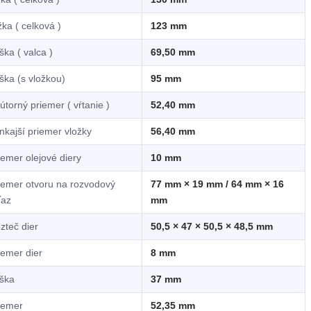
žka ( celková )
123 mm
ška ( valca )
69,50 mm
ška (s vložkou)
95 mm
útorný priemer ( vŕtanie )
52,40 mm
nkajší priemer vložky
56,40 mm
iemer olejové diery
10 mm
iemer otvoru na rozvodový
77 mm × 19 mm / 64 mm × 16
ťaz
mm
zteč dier
50,5 × 47 × 50,5 × 48,5 mm
iemer dier
8 mm
ška
37 mm
iemer
52,35 mm