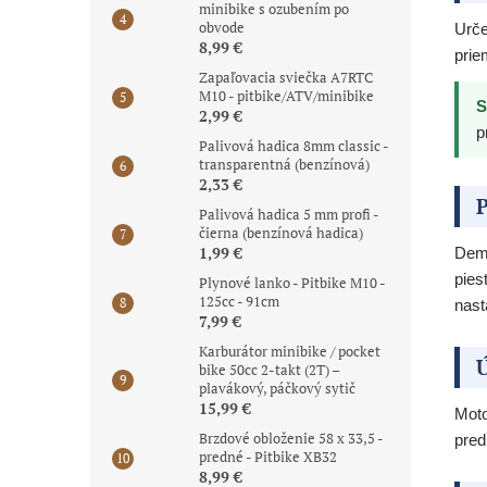
minibike s ozubením po
obvode
Urče
8,99 €
prie
Zapaľovacia sviečka A7RTC
M10 - pitbike/ATV/minibike
S
2,99 €
p
Palivová hadica 8mm classic -
transparentná (benzínová)
2,33 €
P
Palivová hadica 5 mm profi -
čierna (benzínová hadica)
1,99 €
Demo
pies
Plynové lanko - Pitbike M10 -
125cc - 91cm
nast
7,99 €
Karburátor minibike / pocket
Ú
bike 50cc 2-takt (2T) –
plavákový, páčkový sytič
15,99 €
Moto
Brzdové obloženie 58 x 33,5 -
pred
predné - Pitbike XB32
8,99 €