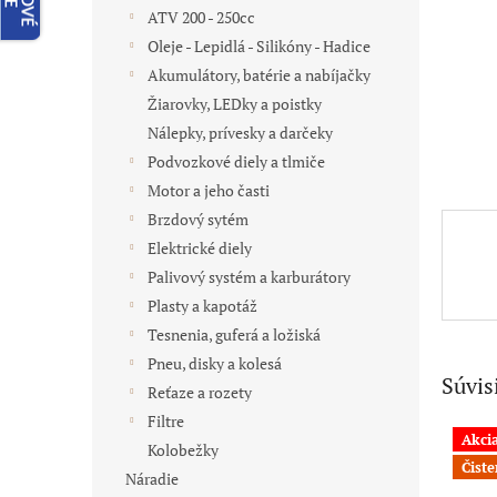
ATV 200 - 250cc
Oleje - Lepidlá - Silikóny - Hadice
Akumulátory, batérie a nabíjačky
Žiarovky, LEDky a poistky
Nálepky, prívesky a darčeky
Podvozkové diely a tlmiče
Motor a jeho časti
Brzdový sytém
Elektrické diely
Palivový systém a karburátory
Plasty a kapotáž
Tesnenia, guferá a ložiská
Pneu, disky a kolesá
Súvis
Reťaze a rozety
Filtre
Akci
Kolobežky
Čiste
Náradie