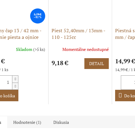
3,79 €
–82 %
ny čap 13 / 42 mm -
Piest 52,40mm / 13mm -
Piestná s
nie piesta a ojnice
110 - 125cc
mm / čap
komplet
Skladom
(>5 ks)
Momentálne nedostupné
Priemerné
hodnoteni
 €
14,99 €
9,18 €
produktu
DETAIL
je
ková
Jednotková
/ 1 ks
14,99 € / 1 
5,0
cena:
z
5
hviezdičie
o košíka
Do ko
s
Hodnotenie (1)
Diskusia