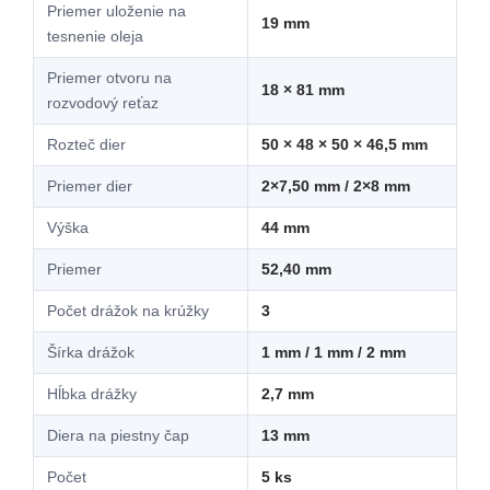
Priemer uloženie na
19 mm
tesnenie oleja
Priemer otvoru na
18 × 81 mm
rozvodový reťaz
Rozteč dier
50 × 48 × 50 × 46,5 mm
Priemer dier
2×7,50 mm / 2×8 mm
Výška
44 mm
Priemer
52,40 mm
Počet drážok na krúžky
3
Šírka drážok
1 mm / 1 mm / 2 mm
Hĺbka drážky
2,7 mm
Diera na piestny čap
13 mm
Počet
5 ks