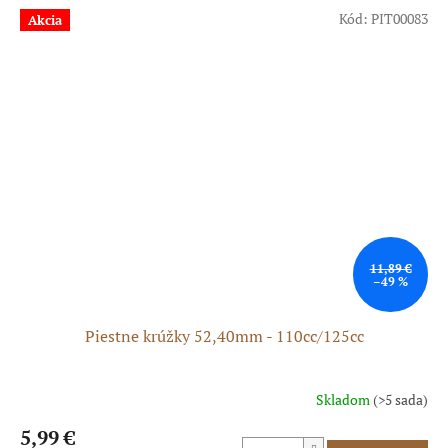
5
Kód:
PIT00083
Akcia
hviezdičiek.
11,89 €
–49 %
Piestne krúžky 52,40mm - 110cc/125cc
Skladom
(>5 sada)
5,99 €