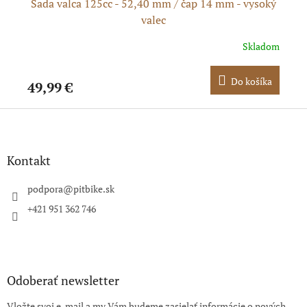
m -
Sada valca 125cc - 52,40 mm / čap 14 mm - vysoký
S
valec
dom
Skladom
ka
Do košíka
49,99 €
39
Z
á
p
ä
Kontakt
t
i
podpora
@
pitbike.sk
e
+421 951 362 746
Odoberať newsletter
Vložte svoj e-mail a my Vám budeme zasielať informácie o nových