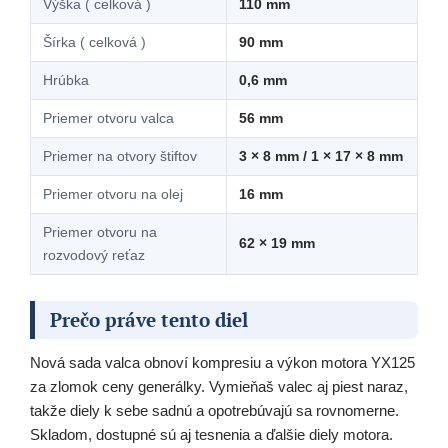
Výška ( celková )
110 mm
Šírka ( celková )
90 mm
Hrúbka
0,6 mm
Priemer otvoru valca
56 mm
Priemer na otvory štiftov
3 × 8 mm / 1 × 17 × 8 mm
Priemer otvoru na olej
16 mm
Priemer otvoru na
62 × 19 mm
rozvodový reťaz
Prečo práve tento diel
Nová sada valca obnoví kompresiu a výkon motora YX125
za zlomok ceny generálky. Vymieňaš valec aj piest naraz,
takže diely k sebe sadnú a opotrebúvajú sa rovnomerne.
Skladom, dostupné sú aj tesnenia a ďalšie diely motora.