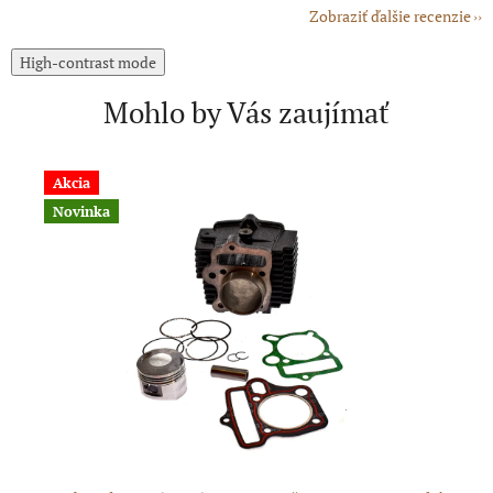
Zobraziť ďalšie recenzie
High-contrast mode
Mohlo by Vás zaujímať
Akcia
Novinka
N