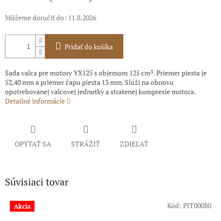
Môžeme doručiť do:
11.8.2026
Pridať do košíka
Sada valca pre motory YX125 s objemom 125 cm³. Priemer piesta je
52,40 mm a priemer čapu piesta 13 mm. Slúži na obnovu
opotrebovanej valcovej jednotky a stratenej kompresie motora.
Detailné informácie
OPÝTAŤ SA
STRÁŽIŤ
ZDIEĽAŤ
Súvisiaci tovar
Kód:
PIT00080
Akcia