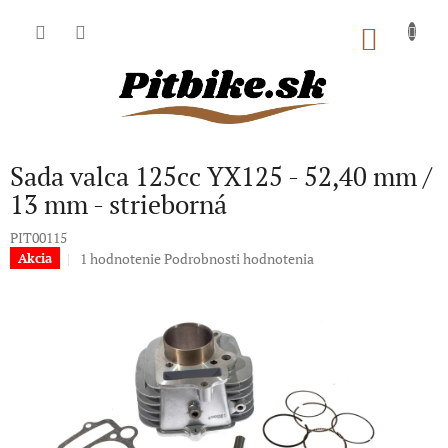
Prejsť
na
NÁKU
obsah
KOŠÍK
Sada valca 125cc YX125 - 52,40 mm /
13 mm - strieborná
PIT00115
Priemerné
1 hodnotenie
Podrobnosti hodnotenia
Akcia
hodnotenie
produktu
je
3,0
z
5
hviezdičiek.