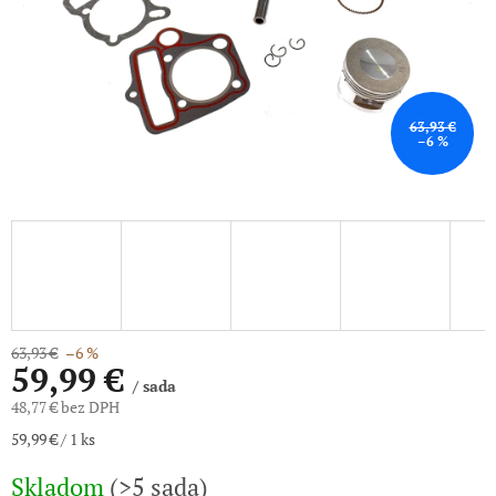
63,93 €
–6 %
63,93 €
–6 %
59,99 €
/ sada
48,77 € bez DPH
Jednotková
59,99 € / 1 ks
cena:
Skladom
(>5 sada)