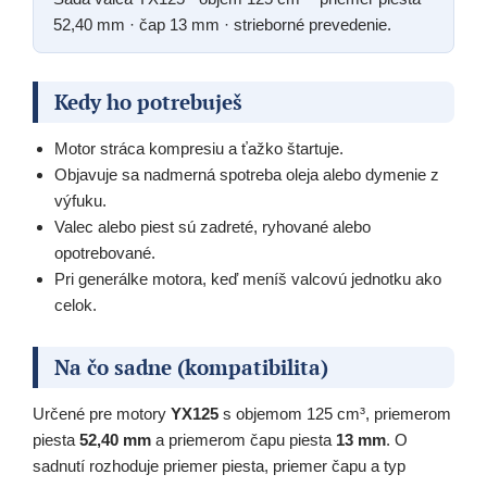
52,40 mm · čap 13 mm · strieborné prevedenie.
Kedy ho potrebuješ
Motor stráca kompresiu a ťažko štartuje.
Objavuje sa nadmerná spotreba oleja alebo dymenie z
výfuku.
Valec alebo piest sú zadreté, ryhované alebo
opotrebované.
Pri generálke motora, keď meníš valcovú jednotku ako
celok.
Na čo sadne (kompatibilita)
Určené pre motory
YX125
s objemom 125 cm³, priemerom
piesta
52,40 mm
a priemerom čapu piesta
13 mm
. O
sadnutí rozhoduje priemer piesta, priemer čapu a typ