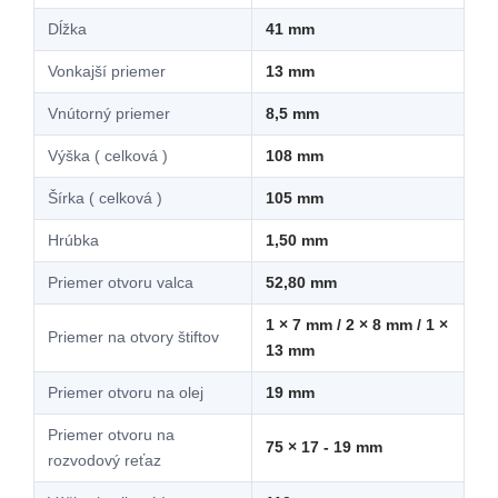
Dĺžka
41 mm
Vonkajší priemer
13 mm
Vnútorný priemer
8,5 mm
Výška ( celková )
108 mm
Šírka ( celková )
105 mm
Hrúbka
1,50 mm
Priemer otvoru valca
52,80 mm
1 × 7 mm / 2 × 8 mm / 1 ×
Priemer na otvory štiftov
13 mm
Priemer otvoru na olej
19 mm
Priemer otvoru na
75 × 17 - 19 mm
rozvodový reťaz