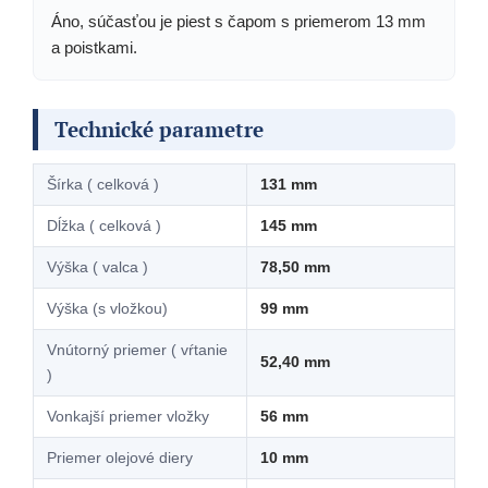
Áno, súčasťou je piest s čapom s priemerom 13 mm
a poistkami.
Technické parametre
Šírka ( celková )
131 mm
Dĺžka ( celková )
145 mm
Výška ( valca )
78,50 mm
Výška (s vložkou)
99 mm
Vnútorný priemer ( vŕtanie
52,40 mm
)
Vonkajší priemer vložky
56 mm
Priemer olejové diery
10 mm