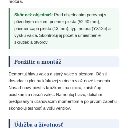
motora.
Skôr než objednáš:
Pred objednaním porovnaj s
pôvodným dielom: priemer piesta (52,40 mm),
priemer čapu piesta (13 mm), typ motora (YX125) a
výšku valca. Skontroluj aj počet a umiestnenie
skrutiek a otvorov.
Použitie a montáž
Demontuj hlavu valca a starý valec s piestom. Očisti
dosadaciu plochu kľukovej skrine a vlož nové tesnenia.
Nasaď nový piest s krúžkami na ojnicu, zaisti čap
poistkami a nasuň valec. Namontuj hlavu, dotiahni
predpísaným uťahovacím momentom a po prvom zábehu
skontroluj tesnosť a vôľu ventilov.
Údržba a životnosť