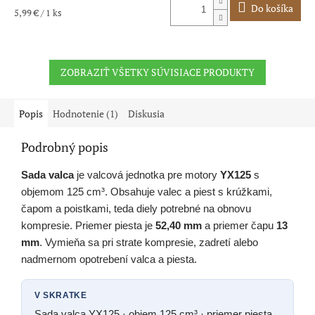
Do košíka
Jednotková
5,99 € / 1 ks
cena:
ZOBRAZIŤ VŠETKY SÚVISIACE PRODUKTY
Popis
Hodnotenie (1)
Diskusia
Podrobný popis
Sada valca
je valcová jednotka pre motory
YX125
s
objemom 125 cm³. Obsahuje valec a piest s krúžkami,
čapom a poistkami, teda diely potrebné na obnovu
kompresie. Priemer piesta je
52,40 mm
a priemer čapu
13
mm
. Vymieňa sa pri strate kompresie, zadretí alebo
nadmernom opotrebení valca a piesta.
V SKRATKE
Sada valca YX125 · objem 125 cm³ · priemer piesta