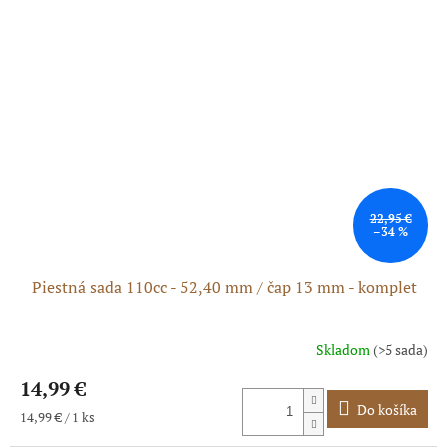
22,95 €
–34 %
Piestná sada 110cc - 52,40 mm / čap 13 mm - komplet
Skladom
(>5 sada)
Priemerné
hodnotenie
14,99 €
produktu
je
Do košíka
Jednotková
14,99 € / 1 ks
5,0
cena:
z