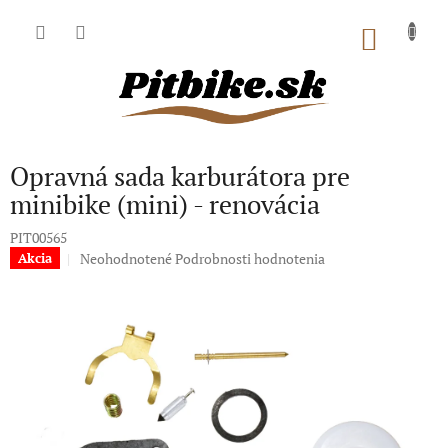
Prejsť
na
NÁKU
obsah
KOŠÍK
Opravná sada karburátora pre
minibike (mini) - renovácia
PIT00565
Priemerné
Neohodnotené
Podrobnosti hodnotenia
Akcia
hodnotenie
produktu
je
0,0
z
5
hviezdičiek.