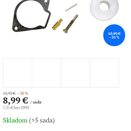
12,92 €
–30 %
12,92 €
–30 %
8,99 €
/ sada
7,31 € bez DPH
Jednotková
Skladom
(>5 sada)
cena: