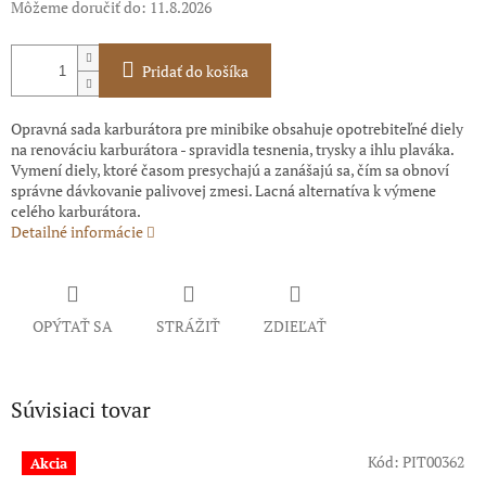
Môžeme doručiť do:
11.8.2026
Pridať do košíka
Opravná sada karburátora pre minibike obsahuje opotrebiteľné diely
na renováciu karburátora - spravidla tesnenia, trysky a ihlu plaváka.
Vymení diely, ktoré časom presychajú a zanášajú sa, čím sa obnoví
správne dávkovanie palivovej zmesi. Lacná alternatíva k výmene
celého karburátora.
Detailné informácie
OPÝTAŤ SA
STRÁŽIŤ
ZDIEĽAŤ
Súvisiaci tovar
Kód:
PIT00362
Akcia