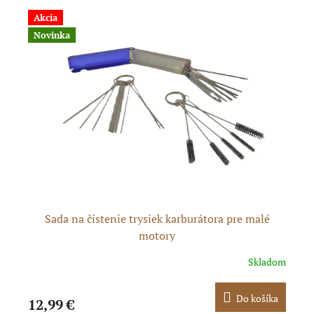
Akcia
Novinka
Sada na čistenie trysiek karburátora pre malé
Sa
motory
dom
Skladom
ka
Do košíka
12,99 €
13