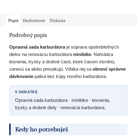
z
5
hviezdičiek.
Popis
Hodnotenie
Diskusia
Podrobný popis
Opravná sada karburátora
je súprava opotrebiteľných
dielov na renováciu karburátora
minibike
. Nahrádza
tesnenia, trysky a drobné časti, ktoré časom stvrdnú,
zanesú sa alebo presakujú. Vďaka nej sa
obnoví správne
dávkovanie
paliva bez kúpy nového karburátora.
V SKRATKE
Opravná sada karburátora · minibike · tesnenia,
trysky a drobné diely · renovácia karburátora.
Kedy ho potrebuješ