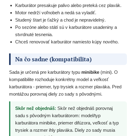
Karburátor presakuje palivo alebo preteká cez plavák.
Motor nedrží voľnobeh a nedá sa vyladiť.
Studený štart je ťažký a chod je nepravidelný.
Po sezóne alebo státí sú v karburátore usadeniny a
stvrdnuté tesnenia.
Chceš renovovať karburátor namiesto kúpy nového.
Na čo sadne (kompatibilita)
Sada je určená pre karburátory typu
minibike
(mini). O
kompatibilite rozhoduje konkrétny model a veľkosť
karburátora - priemer, typ trysiek a rozmer plaváka. Pred
montážou porovnaj diely zo sady s pôvodnými.
Skôr než objednáš:
Skôr než objednáš porovnaj
sadu s pôvodným karburátorom: model/typ
karburátora minibike, priemer difúzora, veľkosť a typ
trysiek a rozmer ihly plaváka. Diely zo sady musia