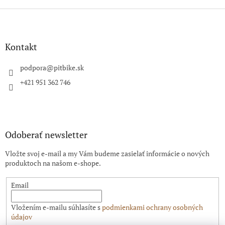
Z
á
p
ä
Kontakt
t
i
podpora
@
pitbike.sk
e
+421 951 362 746
Odoberať newsletter
Vložte svoj e-mail a my Vám budeme zasielať informácie o nových
produktoch na našom e-shope.
Email
Vložením e-mailu súhlasíte s
podmienkami ochrany osobných
údajov