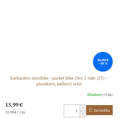
26,92 €
–40 %
Karburátor minibike / pocket bike 50cc 2-takt (2T) –
plavákový, páčkový sytič
Skladom
(>5 ks)
Priemerné
hodnotenie
15,99 €
produktu
je
Do košíka
Jednotková
15,99 € / 1 ks
5,0
cena: