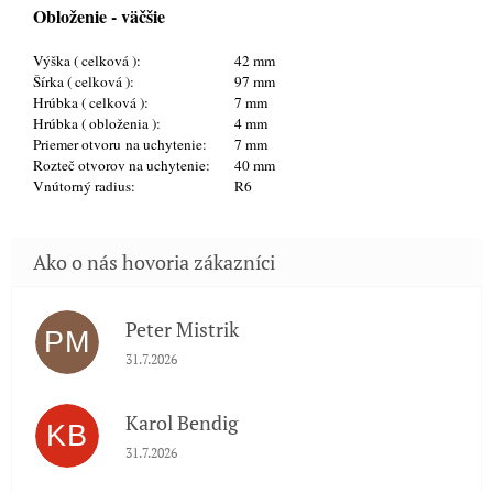
Obloženie - väčšie
Výška ( celková ):
42 mm
Šírka ( celková ):
97 mm
Hrúbka ( celková ):
7 mm
Hrúbka ( obloženia ):
4 mm
Priemer otvoru na uchytenie:
7 mm
Rozteč otvorov na uchytenie:
40 mm
Vnútorný radius:
R6
Peter Mistrik
PM
Hodnotenie obchodu je 5 z 5 hviezdičiek.
31.7.2026
Karol Bendig
KB
Hodnotenie obchodu je 5 z 5 hviezdičiek.
31.7.2026