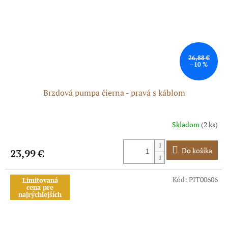
26,88 €
–10 %
Brzdová pumpa čierna - pravá s káblom
Skladom
(2 ks)
Priemerné
hodnotenie
produktu
Do košíka
23,99 €
je
5,0
z
Kód:
PIT00606
Limitovaná
5
cena pre
hviezdičiek.
najrýchlejších