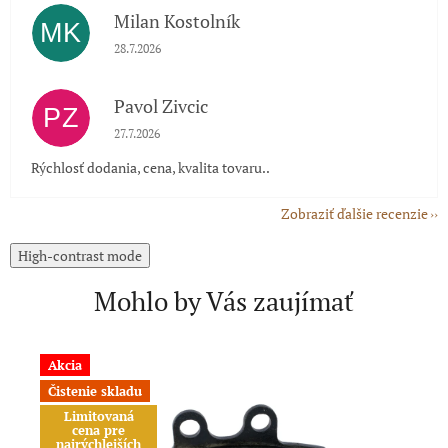
Milan Kostolník
MK
Hodnotenie obchodu je 5 z 5 hviezdičiek.
28.7.2026
Pavol Zivcic
PZ
Hodnotenie obchodu je 5 z 5 hviezdičiek.
27.7.2026
Rýchlosť dodania, cena, kvalita tovaru..
Zobraziť ďalšie recenzie
High-contrast mode
Mohlo by Vás zaujímať
Akcia
A
Čistenie skladu
Č
Limitovaná
cena pre
najrýchlejších