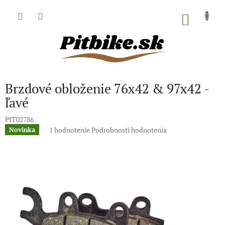
Prejsť
na
NÁKU
obsah
KOŠÍK
Brzdové obloženie 76x42 & 97x42 -
ľavé
PIT02786
Priemerné
1 hodnotenie
Podrobnosti hodnotenia
Novinka
hodnotenie
produktu
je
5,0
z
5
hviezdičiek.