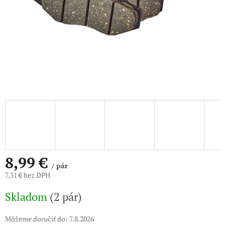
8,99 €
/ pár
7,31 € bez DPH
Jednotková
Skladom
(2 pár)
cena:
Môžeme doručiť do:
7.8.2026