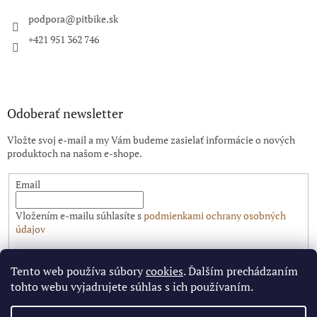
t
i
podpora
@
pitbike.sk
e
+421 951 362 746
Odoberať newsletter
Vložte svoj e-mail a my Vám budeme zasielať informácie o nových
produktoch na našom e-shope.
Email
Vložením e-mailu súhlasíte s
podmienkami ochrany osobných
údajov
PRIHLÁSIŤ SA
Tento web používa súbory
cookies
. Ďalším prechádzaním
tohto webu vyjadrujete súhlas s ich používaním.