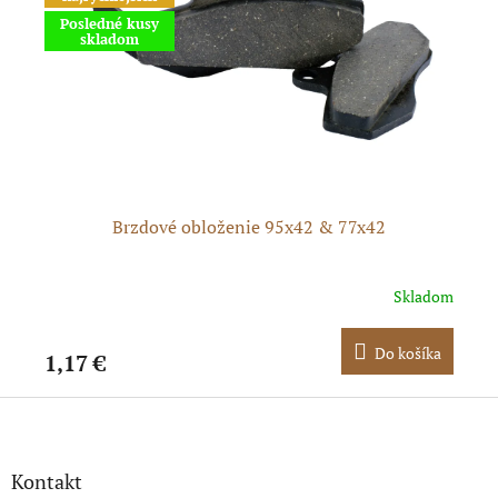
Posledné kusy
skladom
e
Brzdové obloženie 95x42 & 77x42
dom
Skladom
ka
Do košíka
1,17 €
1,
Z
á
p
ä
Kontakt