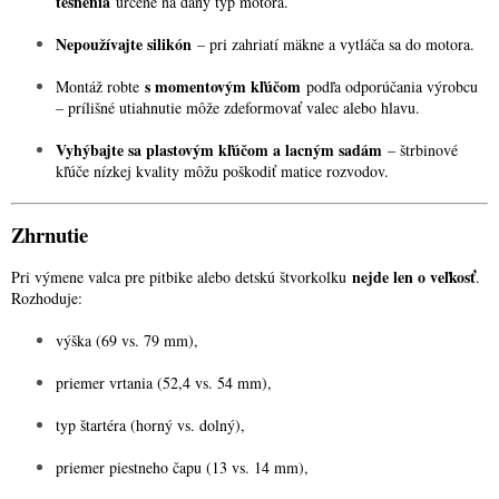
tesnenia
určené na daný typ motora.
Nepoužívajte silikón
– pri zahriatí mäkne a vytláča sa do motora.
s momentovým kľúčom
Montáž robte
podľa odporúčania výrobcu
– prílišné utiahnutie môže zdeformovať valec alebo hlavu.
Vyhýbajte sa plastovým kľúčom a lacným sadám
– štrbinové
kľúče nízkej kvality môžu poškodiť matice rozvodov.
Zhrnutie
nejde len o veľkosť
Pri výmene valca pre pitbike alebo detskú štvorkolku
.
Rozhoduje:
výška (69 vs. 79 mm),
priemer vrtania (52,4 vs. 54 mm),
typ štartéra (horný vs. dolný),
priemer piestneho čapu (13 vs. 14 mm),