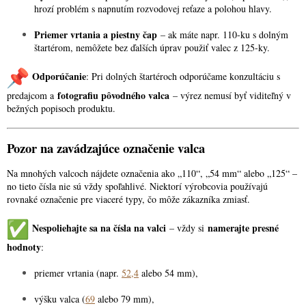
hrozí problém s napnutím rozvodovej reťaze a polohou hlavy.
Priemer vrtania a piestny čap
– ak máte napr. 110-ku s dolným
štartérom, nemôžete bez ďalších úprav použiť valec z 125-ky.
Odporúčanie
: Pri dolných štartéroch odporúčame konzultáciu s
fotografiu pôvodného valca
predajcom a
– výrez nemusí byť viditeľný v
bežných popisoch produktu.
Pozor na zavádzajúce označenie valca
Na mnohých valcoch nájdete označenia ako „110“, „54 mm“ alebo „125“ –
no tieto čísla nie sú vždy spoľahlivé. Niektorí výrobcovia používajú
rovnaké označenie pre viaceré typy, čo môže zákazníka zmiasť.
Nespoliehajte sa na čísla na valci
namerajte presné
– vždy si
hodnoty
:
priemer vrtania (napr.
52,4
alebo 54 mm),
výšku valca (
69
alebo 79 mm),