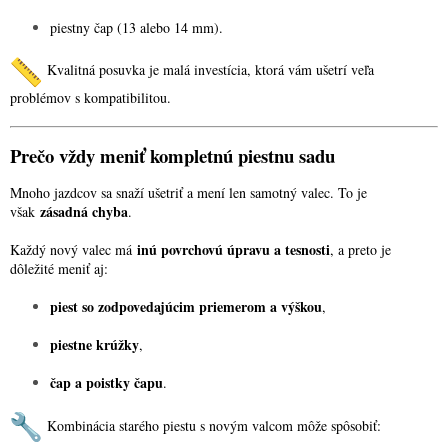
piestny čap (13 alebo 14 mm).
Kvalitná posuvka je malá investícia, ktorá vám ušetrí veľa
problémov s kompatibilitou.
Prečo vždy meniť kompletnú piestnu sadu
Mnoho jazdcov sa snaží ušetriť a mení len samotný valec. To je
zásadná chyba
však
.
inú povrchovú úpravu a tesnosti
Každý nový valec má
, a preto je
dôležité meniť aj:
piest so zodpovedajúcim priemerom a výškou
,
piestne krúžky
,
čap a poistky čapu
.
Kombinácia starého piestu s novým valcom môže spôsobiť: