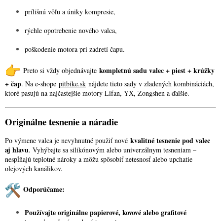
prílišnú vôľu a úniky kompresie,
rýchle opotrebenie nového valca,
poškodenie motora pri zadretí čapu.
kompletnú sadu valec + piest + krúžky
Preto si vždy objednávajte
+ čap
. Na e-shope
pitbike.sk
nájdete tieto sady v zladených kombináciách,
ktoré pasujú na najčastejšie motory Lifan, YX, Zongshen a ďalšie.
Originálne tesnenie a náradie
kvalitné tesnenie pod valec
Po výmene valca je nevyhnutné použiť nové
aj hlavu
. Vyhýbajte sa silikónovým alebo univerzálnym tesneniam –
nespĺňajú teplotné nároky a môžu spôsobiť netesnosť alebo upchatie
olejových kanálikov.
Odporúčame:
Používajte originálne papierové, kovové alebo grafitové