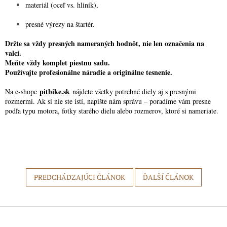
materiál (oceľ vs. hliník),
presné výrezy na štartér.
Držte sa vždy presných nameraných hodnôt, nie len označenia na
valci.
Meňte vždy komplet piestnu sadu.
Používajte profesionálne náradie a originálne tesnenie.
pitbike.sk
Na e-shope
nájdete všetky potrebné diely aj s presnými
rozmermi. Ak si nie ste istí, napíšte nám správu – poradíme vám presne
podľa typu motora, fotky starého dielu alebo rozmerov, ktoré si nameriate.
PREDCHÁDZAJÚCI ČLÁNOK
ĎALŠÍ ČLÁNOK
Z
á