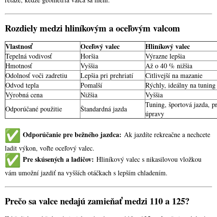
Rozdiely medzi hliníkovým a oceľovým valcom
Vlastnosť
Oceľový valec
Hliníkový valec
Tepelná vodivosť
Horšia
Výrazne lepšia
Hmotnosť
Vyššia
Až o 40 % nižšia
Odolnosť voči zadretiu
Lepšia pri prehriatí
Citlivejší na mazanie
Odvod tepla
Pomalší
Rýchly, ideálny na tuning
Výrobná cena
Nižšia
Vyššia
Tuning, športová jazda, p
Odporúčané použitie
Štandardná jazda
úpravy
Odporúčanie pre bežného jazdca:
Ak jazdíte rekreačne a nechcete
ladit výkon, voľte oceľový valec.
Pre skúsených a ladičov:
Hliníkový valec s nikasilovou vložkou
vám umožní jazdiť na vyšších otáčkach s lepším chladením.
Prečo sa valce nedajú zamieňať medzi 110 a 125?