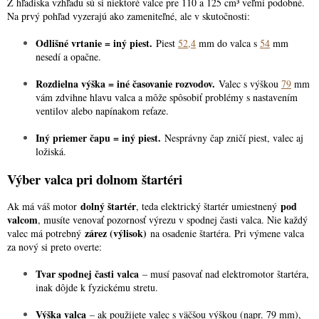
Z hľadiska vzhľadu sú si niektoré valce pre 110 a 125 cm³ veľmi podobné.
Na prvý pohľad vyzerajú ako zameniteľné, ale v skutočnosti:
Odlišné vrtanie = iný piest.
Piest
52,4
mm do valca s
54
mm
nesedí a opačne.
Rozdielna výška = iné časovanie rozvodov.
Valec s výškou
79
mm
vám zdvihne hlavu valca a môže spôsobiť problémy s nastavením
ventilov alebo napínakom reťaze.
Iný priemer čapu = iný piest.
Nesprávny čap zničí piest, valec aj
ložiská.
Výber valca pri dolnom štartéri
dolný štartér
pod
Ak má váš motor
, teda elektrický štartér umiestnený
valcom
, musíte venovať pozornosť výrezu v spodnej časti valca. Nie každý
zárez (výlisok)
valec má potrebný
na osadenie štartéra. Pri výmene valca
za nový si preto overte:
Tvar spodnej časti valca
– musí pasovať nad elektromotor štartéra,
inak dôjde k fyzickému stretu.
Výška valca
– ak použijete valec s väčšou výškou (napr. 79 mm),