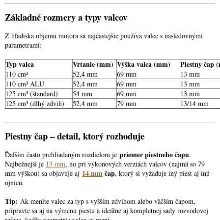
Základné rozmery a typy valcov
Z hľadiska objemu motora sa najčastejšie používa valec s nasledovnými
parametrami:
Typ valca
Vrtanie (mm)
Výška valca (mm)
Piestny čap 
110 cm³
52,4 mm
69 mm
13 mm
110 cm³ ALU
52,4 mm
69 mm
13 mm
125 cm³ (štandard)
54 mm
69 mm
13 mm
125 cm³ (dlhý zdvih)
52,4 mm
79 mm
13/14 mm
Piestny čap – detail, ktorý rozhoduje
priemer piestneho čapu
Ďalším často prehliadaným rozdielom je
.
Najbežnejší je
13 mm
, no pri výkonových verziách valcov (najmä so 79
14 mm
čap
mm výškou) sa objavuje aj
, ktorý si vyžaduje iný piest aj inú
ojnicu.
Tip:
Ak meníte valec za typ s vyšším zdvihom alebo väčším čapom,
pripravte sa aj na výmenu piestu a ideálne aj kompletnej sady rozvodovej
reťaze, keďže geometria valca sa mení.