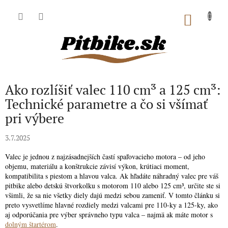
Prejsť
na
NÁKU
obsah
KOŠÍK
Ako rozlíšiť valec 110 cm³ a 125 cm³:
Technické parametre a čo si všímať
pri výbere
3.7.2025
Valec je jednou z najzásadnejších častí spaľovacieho motora – od jeho
objemu, materiálu a konštrukcie závisí výkon, krútiaci moment,
kompatibilita s piestom a hlavou valca. Ak hľadáte náhradný valec pre váš
pitbike alebo detskú štvorkolku s motorom 110 alebo 125 cm³, určite ste si
všimli, že sa nie všetky diely dajú medzi sebou zameniť. V tomto článku si
preto vysvetlíme hlavné rozdiely medzi valcami pre 110-ky a 125-ky, ako
aj odporúčania pre výber správneho typu valca – najmä ak máte motor s
dolným štartérom
.