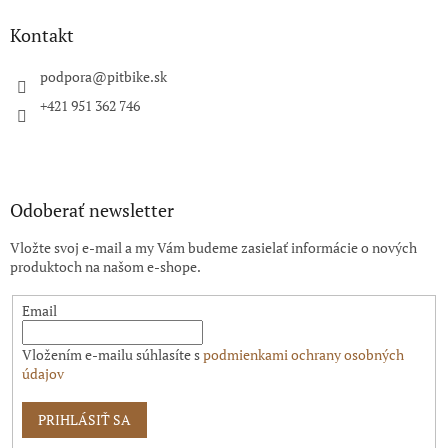
p
ä
Kontakt
t
i
podpora
@
pitbike.sk
e
+421 951 362 746
Odoberať newsletter
Vložte svoj e-mail a my Vám budeme zasielať informácie o nových
produktoch na našom e-shope.
Email
Vložením e-mailu súhlasíte s
podmienkami ochrany osobných
údajov
PRIHLÁSIŤ SA