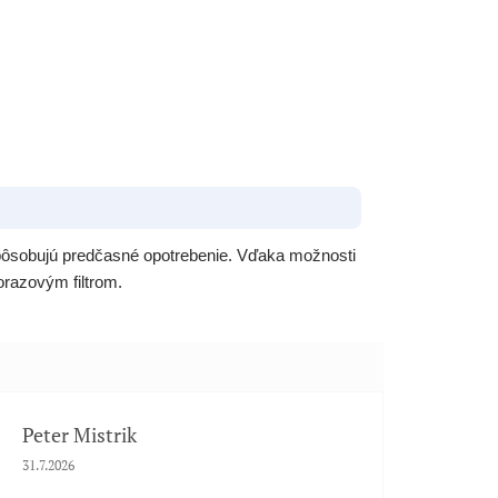
 spôsobujú predčasné opotrebenie. Vďaka možnosti
norazovým filtrom.
Peter Mistrik
Hodnotenie obchodu je 5 z 5 hviezdičiek.
31.7.2026