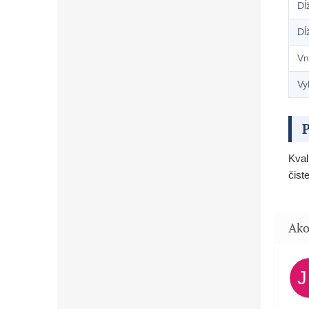
Dĺž
Dĺž
Vn
Vy
P
Kval
čist