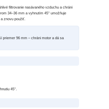
livé filtrovanie nasávaného vzduchu a chráni
emerom 34–36 mm a vyhnutím 45° umožňuje
 a znovu použiť.
ší priemer 96 mm – chráni motor a dá sa
hnutiu 45°.