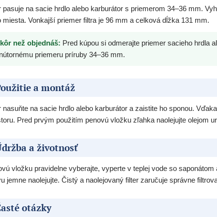
er pasuje na sacie hrdlo alebo karburátor s priemerom 34–36 mm. Vyh
 miesta. Vonkajší priemer filtra je 96 mm a celková dĺžka 131 mm.
kôr než objednáš:
Pred kúpou si odmerajte priemer sacieho hrdla 
nútornému priemeru príruby 34–36 mm.
oužitie a montáž
er nasuňte na sacie hrdlo alebo karburátor a zaistite ho sponou. Vďa
storu. Pred prvým použitím penovú vložku zľahka naolejujte olejom u
držba a životnosť
vú vložku pravidelne vyberajte, vyperte v teplej vode so saponátom a
u jemne naolejujte. Čistý a naolejovaný filter zaručuje správne filtro
asté otázky