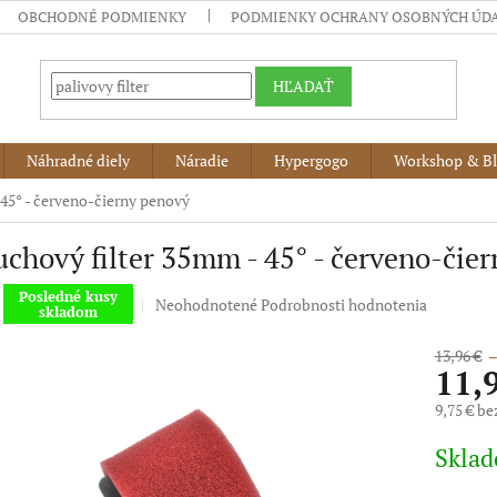
OBCHODNÉ PODMIENKY
PODMIENKY OCHRANY OSOBNÝCH ÚD
HĽADAŤ
Náhradné diely
Náradie
Hypergogo
Workshop & B
45° - červeno-čierny penový
chový filter 35mm - 45° - červeno-čie
Posledné kusy
Priemerné
Neohodnotené
Podrobnosti hodnotenia
skladom
hodnotenie
produktu
13,96 €
–
je
11,
0,0
z
9,75 € b
5
Jednotko
hviezdičiek.
Skla
cena: