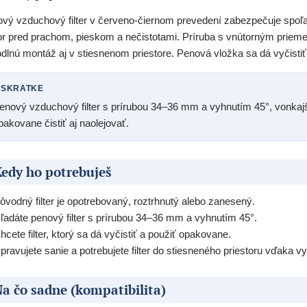
vý vzduchový filter v červeno-čiernom prevedení zabezpečuje spoľah
r pred prachom, pieskom a nečistotami. Príruba s vnútorným pri
dlnú montáž aj v stiesnenom priestore. Penová vložka sa dá vyčistiť
 SKRATKE
enový vzduchový filter s prírubou 34–36 mm a vyhnutím 45°, vonkaj
pakovane čistiť aj naolejovať.
edy ho potrebuješ
ôvodný filter je opotrebovaný, roztrhnutý alebo zanesený.
ľadáte penový filter s prírubou 34–36 mm a vyhnutím 45°.
hcete filter, ktorý sa dá vyčistiť a použiť opakovane.
pravujete sanie a potrebujete filter do stiesneného priestoru vďaka vy
a čo sadne (kompatibilita)