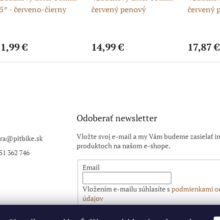
5° - červeno-čierny
červený penový
červený
enový
1,99 €
14,99 €
17,87 €
Odoberať newsletter
Vložte svoj e-mail a my Vám budeme zasielať i
ra
@
pitbike.sk
produktoch na našom e-shope.
51 362 746
Email
Vložením e-mailu súhlasíte s
podmienkami o
údajov