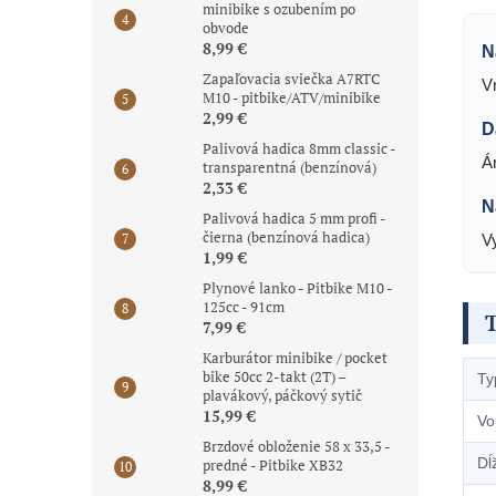
minibike s ozubením po
obvode
8,99 €
N
Zapaľovacia sviečka A7RTC
V
M10 - pitbike/ATV/minibike
2,99 €
D
Palivová hadica 8mm classic -
Á
transparentná (benzínová)
2,33 €
N
Palivová hadica 5 mm profi -
čierna (benzínová hadica)
V
1,99 €
Plynové lanko - Pitbike M10 -
125cc - 91cm
7,99 €
Karburátor minibike / pocket
bike 50cc 2-takt (2T) –
Typ
plavákový, páčkový sytič
15,99 €
Vo
Brzdové obloženie 58 x 33,5 -
Dĺ
predné - Pitbike XB32
8,99 €