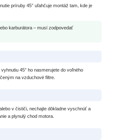
nutie príruby 45° uľahčuje montáž tam, kde je
alebo karburátora – musí zodpovedať
ka vyhnutiu 45° ho nasmerujete do voľného
rčeným na vzduchové filtre.
lebo v čističi, nechajte dôkladne vyschnúť a
vanie a plynulý chod motora.