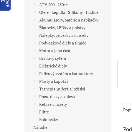
ATV 200 - 250cc
Oleje - Lepidlá - Silikóny - Hadice
Akumulátory, batérie a nabíjačky
Žiarovky, LEDky a poistky
Nálepky, prívesky a darčeky
Podvozkové diely a tlmiče
Motor a jeho časti
Brzdový sytém
Elektrické diely
Palivový systém a karburátory
Plasty a kapotáž
Tesnenia, guferá a ložiská
Pneu, disky a kolesá
Reťaze a rozety
Popi
Filtre
Kolobežky
Náradie
Pod