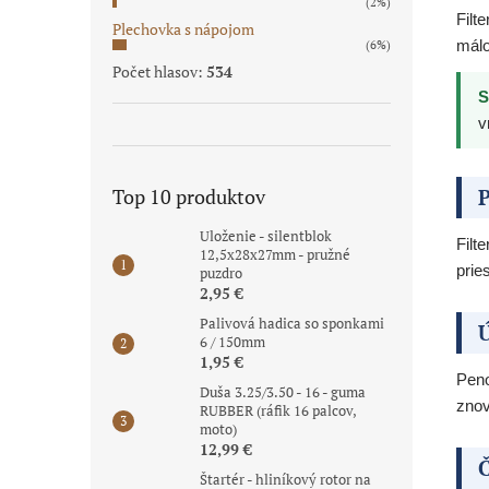
(2%)
Filt
Plechovka s nápojom
málo
(6%)
Počet hlasov:
534
S
v
P
Top 10 produktov
Uloženie - silentblok
Filt
12,5x28x27mm - pružné
prie
puzdro
2,95 €
Palivová hadica so sponkami
Ú
6 / 150mm
1,95 €
Peno
Duša 3.25/3.50 - 16 - guma
znov
RUBBER (ráfik 16 palcov,
moto)
12,99 €
Č
Štartér - hliníkový rotor na