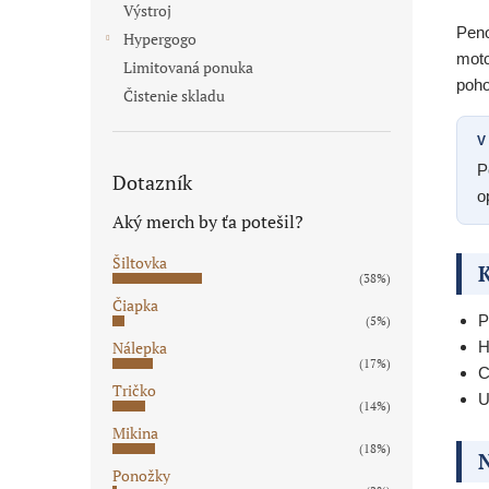
Výstroj
Peno
Hypergogo
moto
Limitovaná ponuka
poho
Čistenie skladu
V
P
Dotazník
o
Aký merch by ťa potešil?
Šiltovka
K
(38%)
Čiapka
P
(5%)
H
Nálepka
(17%)
C
Tričko
U
(14%)
Mikina
(18%)
N
Ponožky