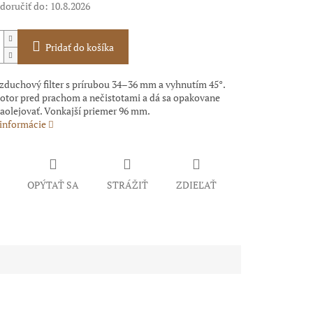
oručiť do:
10.8.2026
Pridať do košíka
zduchový filter s prírubou 34–36 mm a vyhnutím 45°.
otor pred prachom a nečistotami a dá sa opakovane
 naolejovať. Vonkajší priemer 96 mm.
 informácie
OPÝTAŤ SA
STRÁŽIŤ
ZDIEĽAŤ