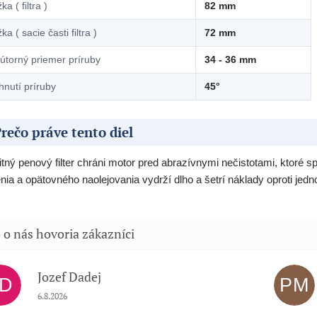
ka ( filtra )
82 mm
ka ( sacie časti filtra )
72 mm
útorný priemer príruby
34 - 36 mm
hnutí príruby
45°
rečo práve tento diel
itný penový filter chráni motor pred abrazívnymi nečistotami, ktoré
enia a opätovného naolejovania vydrží dlho a šetrí náklady oproti jed
Jozef Dadej
JD
PM
Hodnotenie obchodu je 5 z 5 hviezdičiek.
6.8.2026