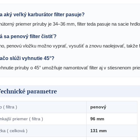
a aký veľký karburátor filter pasuje?
nútorný priemer príruby je 34–36 mm, filter teda pasuje na sacie hrdl
á sa penový filter čistiť?
no, penovú vložku možno vyprať, vysušiť a znovu naolejovať, takže fi
ačo slúži vyhnutie 45°?
yhnutie príruby o 45° umožňuje namontovať filter aj v stiesnenom p
Technické parametre
 ( filtra )
penový
nkajší priemer ( filtra )
96 mm
žka ( celková )
131 mm