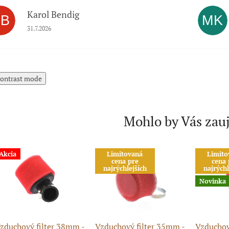
Karol Bendig
KB
MK
Hodnotenie obchodu je 5 z 5 hviezdičiek.
31.7.2026
ontrast mode
Mohlo by Vás zau
Akcia
Limitovaná
Limito
cena pre
cena 
najrýchlejších
najrýchl
Novinka
zduchový filter 38mm -
Vzduchový filter 35mm -
Vzduchov