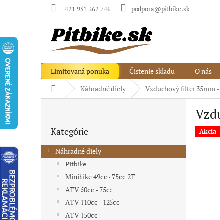
Prejsť
+421 951 362 746
podpora@pitbike.sk
na
obsah
Limitovaná ponuka
Čistenie skladu
O nás
Domov
Náhradné diely
Vzduchový filter 35mm - 
B
Vzdu
o
Preskočiť
č
Kategórie
kategórie
Akcia
n
ý
Náhradné diely
p
Pitbike
a
Minibike 49cc - 75cc 2T
n
e
ATV 50cc - 75cc
l
ATV 110cc - 125cc
ATV 150cc