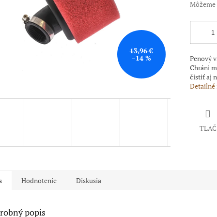
Môžeme d
13,96 €
–14 %
Penový v
Chráni m
čistiť aj
Detailné
TLAČ
s
Hodnotenie
Diskusia
robný popis