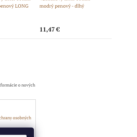
 penový LONG
modrý penový - dlhý
KARBÓN
11,47 €
12,59 €
nformácie o nových
chrany osobných