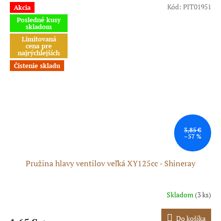
Kód:
PIT01951
Akcia
Posledné kusy
skladom
Limitovaná
cena pre
najrýchlejších
Čistenie skladu
3,85 €
–57 %
Pružina hlavy ventilov veľká XY125cc - Shineray
Skladom
(3 ks)
Do košíka