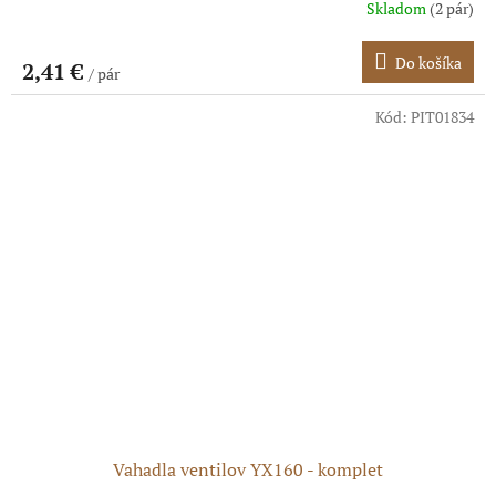
Skladom
(2 pár)
Do košíka
2,41 €
/ pár
Kód:
PIT01834
Vahadla ventilov YX160 - komplet