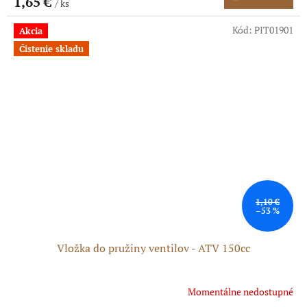
1,65 €
/ ks
Kód:
PIT01901
Akcia
Čistenie skladu
1,10 €
–53 %
Vložka do pružiny ventilov - ATV 150cc
Momentálne nedostupné