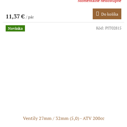
Momentálne nedostupné
Do košíka
11,37 €
/ pár
Kód:
PIT02815
Novinka
Ventily 27mm / 32mm (5,0) - ATV 200cc