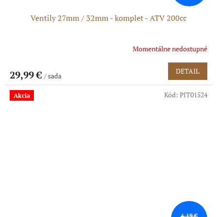
Ventily 27mm / 32mm - komplet - ATV 200cc
Momentálne nedostupné
DETAIL
29,99 €
/ sada
Kód:
PIT01524
Akcia
4,19 €