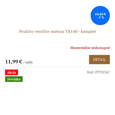
12,45 €
–3 %
Pružiny ventilov motora YX140 - komplet
Momentálne nedostupné
DETAIL
11,99 €
/ sada
Kód:
PIT02367
Akcia
Novinka