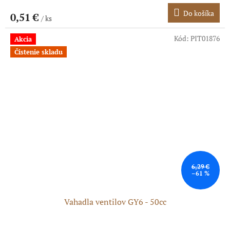
Do košíka
0,51 €
/ ks
Kód:
PIT01876
Akcia
Čistenie skladu
6,29 €
–61 %
Vahadla ventilov GY6 - 50cc