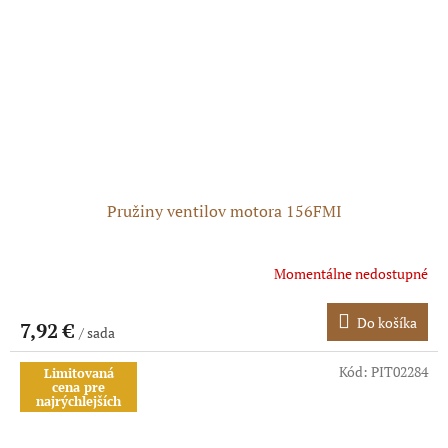
Pružiny ventilov motora 156FMI
Momentálne nedostupné
Do košíka
7,92 €
/ sada
Kód:
PIT02284
Limitovaná
cena pre
najrýchlejších