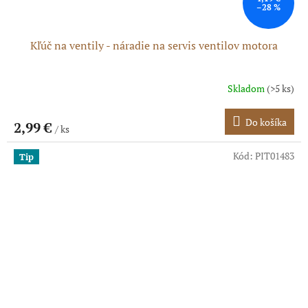
–28 %
Kľúč na ventily - náradie na servis ventilov motora
Skladom
(>5 ks)
Priemerné
hodnotenie
produktu
Do košíka
2,99 €
/ ks
je
5,0
z
Kód:
PIT01483
Tip
5
hviezdičiek.