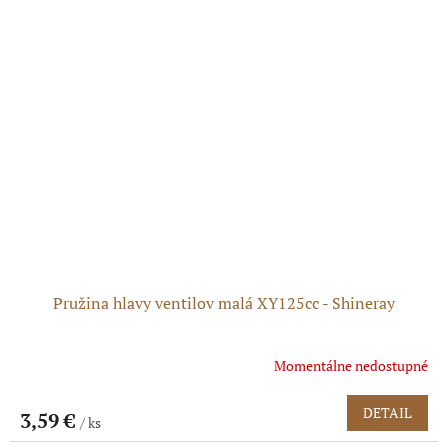
Pružina hlavy ventilov malá XY125cc - Shineray
Momentálne nedostupné
DETAIL
3,59 €
/ ks