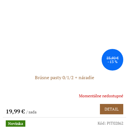
23,02 €
–13 %
Brúsne pasty 0/1/2 + náradie
Momentálne nedostupné
DETAIL
19,99 €
/ sada
Kód:
PIT02862
Novinka