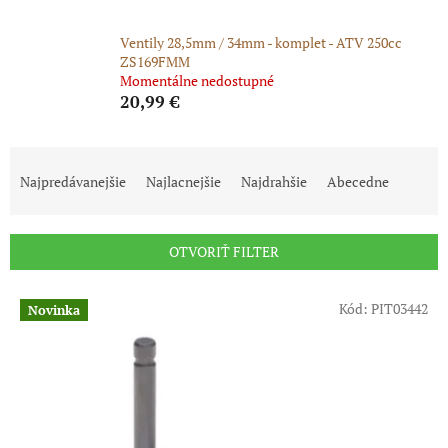
Ventily 28,5mm / 34mm - komplet - ATV 250cc
ZS169FMM
Momentálne nedostupné
20,99 €
R
a
Najpredávanejšie
Najlacnejšie
Najdrahšie
Abecedne
d
e
n
OTVORIŤ FILTER
i
e
V
p
Kód:
PIT03442
Novinka
ý
r
p
o
i
d
s
u
p
k
r
t