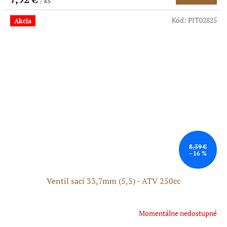
/ ks
Kód:
PIT02825
Akcia
8,39 €
–16 %
Ventil sací 33,7mm (5,5) - ATV 250cc
Momentálne nedostupné