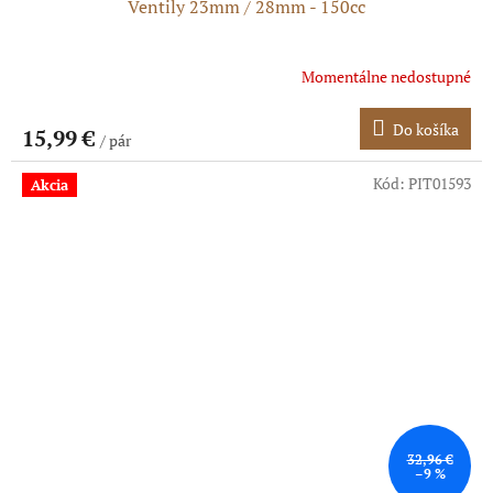
Ventily 23mm / 28mm - 150cc
Momentálne nedostupné
Do košíka
15,99 €
/ pár
Kód:
PIT01593
Akcia
32,96 €
–9 %