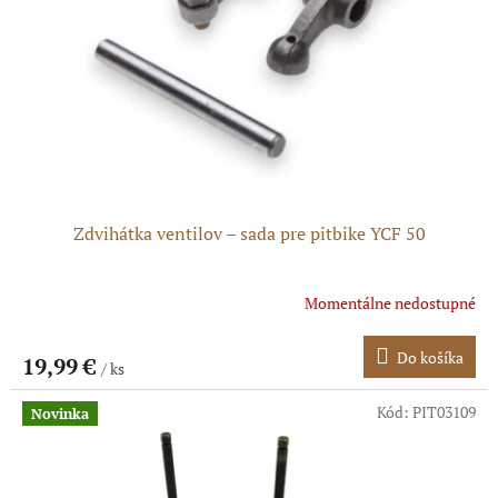
Zdvihátka ventilov – sada pre pitbike YCF 50
Momentálne nedostupné
Do košíka
19,99 €
/ ks
Kód:
PIT03109
Novinka