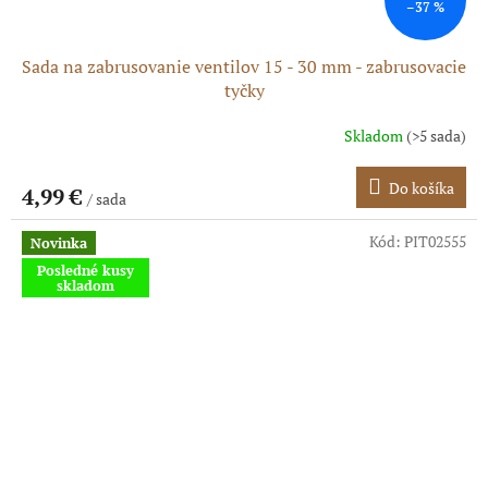
–37 %
Sada na zabrusovanie ventilov 15 - 30 mm - zabrusovacie
tyčky
Skladom
(>5 sada)
Do košíka
4,99 €
/ sada
Kód:
PIT02555
Novinka
Posledné kusy
skladom