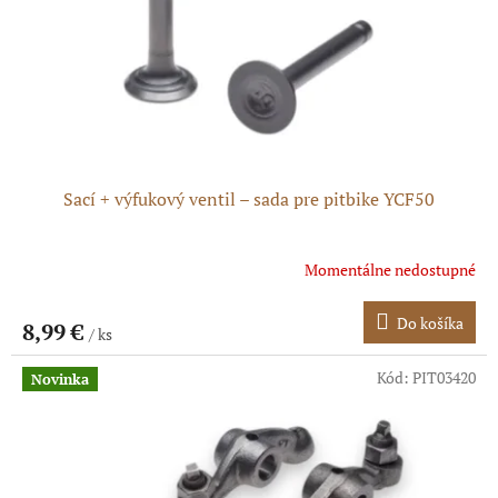
o
o
d
v
u
k
t
o
v
Sací + výfukový ventil – sada pre pitbike YCF50
Momentálne nedostupné
Do košíka
8,99 €
/ ks
Kód:
PIT03420
Novinka