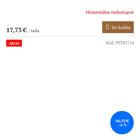
Momentálne nedostupné
Do košíka
17,73 €
/ sada
Kód:
PIT01714
Akcia
16,75 €
–4 %