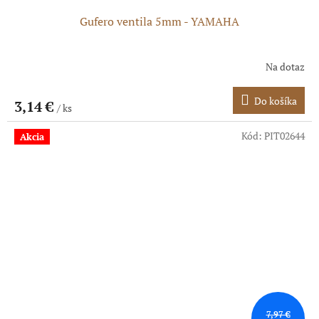
Gufero ventila 5mm - YAMAHA
Na dotaz
Do košíka
3,14 €
/ ks
Kód:
PIT02644
Akcia
7,97 €