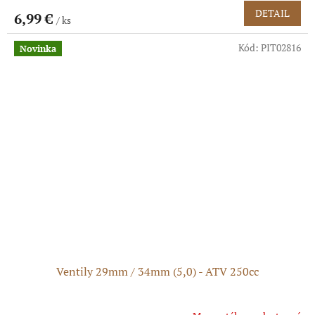
DETAIL
6,99 €
/ ks
Kód:
PIT02816
Novinka
Ventily 29mm / 34mm (5,0) - ATV 250cc