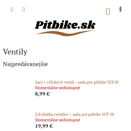
Prejsť
na
NÁKU
obsah
KOŠÍK
Ventily
Najpredávanejšie
Sací + výfukový ventil – sada pre pitbike YCF50
Momentálne nedostupné
8,99 €
Zdvihátka ventilov – sada pre pitbike YCF 50
Momentálne nedostupné
19,99 €