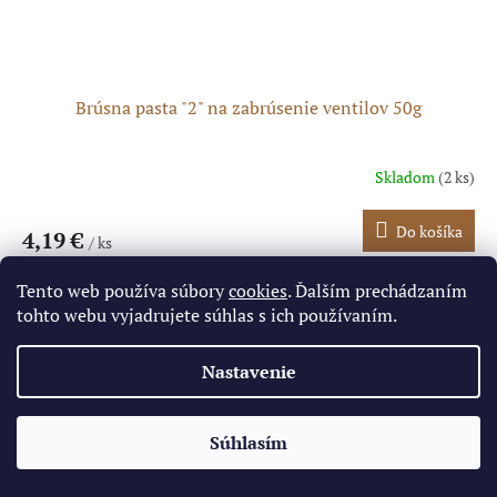
Brúsna pasta "2" na zabrúsenie ventilov 50g
Skladom
(2 ks)
Do košíka
4,19 €
/ ks
Kód:
PIT01482
Tip
Tento web používa súbory
cookies
. Ďalším prechádzaním
tohto webu vyjadrujete súhlas s ich používaním.
Nastavenie
✕
Súhlasím
🔥 Limitovaná cena pre najrýchlejších