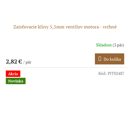
Zaisťovacie kliny 5,5mm ventilov motora - vrchné
Skladom
(3 pár)
Do košíka
2,82 €
/ pár
Kód:
PIT02487
Akcia
Novinka