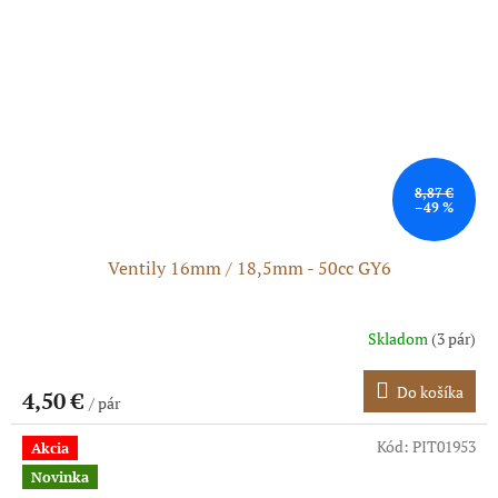
8,87 €
–49 %
Ventily 16mm / 18,5mm - 50cc GY6
Skladom
(3 pár)
Do košíka
4,50 €
/ pár
Kód:
PIT01953
Akcia
Novinka