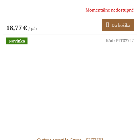
Momentálne nedostupné
Do košíka
18,77 €
/ pár
Kód:
PIT02747
Novinka
Gufero ventila 5mm - SUZUKI