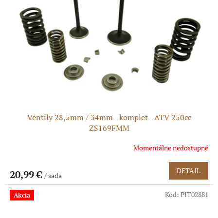
Ventily 28,5mm / 34mm - komplet - ATV 250cc
ZS169FMM
Momentálne nedostupné
DETAIL
20,99 €
/ sada
Kód:
PIT02881
Akcia