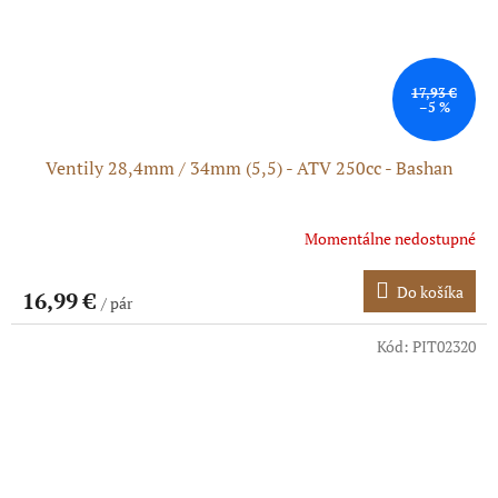
17,93 €
–5 %
Ventily 28,4mm / 34mm (5,5) - ATV 250cc - Bashan
Momentálne nedostupné
Do košíka
16,99 €
/ pár
Kód:
PIT02320