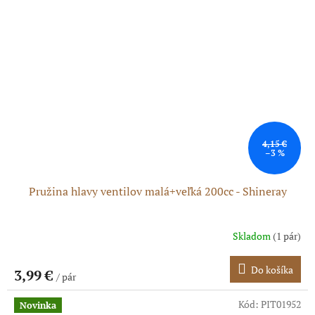
4,15 €
–3 %
Pružina hlavy ventilov malá+veľká 200cc - Shineray
Skladom
(1 pár)
Do košíka
3,99 €
/ pár
Kód:
PIT01952
Novinka