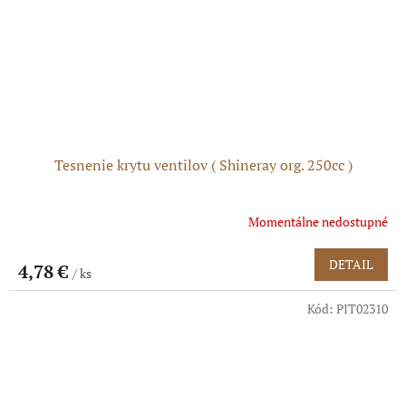
Tesnenie krytu ventilov ( Shineray org. 250cc )
Momentálne nedostupné
DETAIL
4,78 €
/ ks
Kód:
PIT02310