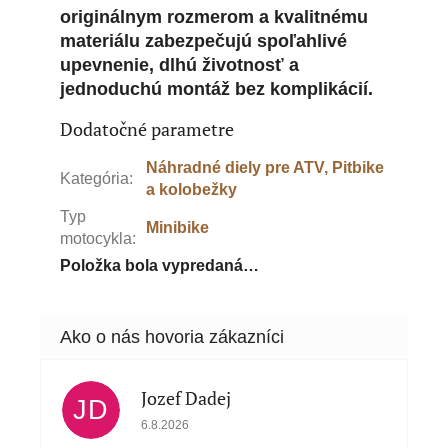
originálnym rozmerom a kvalitnému
materiálu zabezpečujú spoľahlivé
upevnenie, dlhú životnosť a
jednoduchú montáž bez komplikácií.
Dodatočné parametre
Náhradné diely pre ATV, Pitbike
Kategória
:
a kolobežky
Typ
Minibike
motocykla
:
Položka bola vypredaná…
Jozef Dadej
JD
Hodnotenie obchodu je 5 z 5 hviezdičiek.
6.8.2026