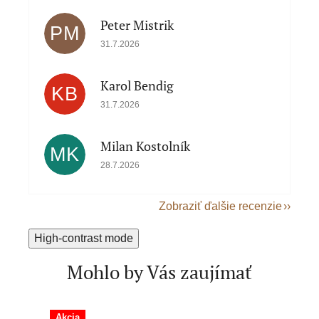
Peter Mistrik
PM
Hodnotenie obchodu je 5 z 5 hviezdičiek.
31.7.2026
Karol Bendig
KB
Hodnotenie obchodu je 5 z 5 hviezdičiek.
31.7.2026
Milan Kostolník
MK
Hodnotenie obchodu je 5 z 5 hviezdičiek.
28.7.2026
Zobraziť ďalšie recenzie
High-contrast mode
Mohlo by Vás zaujímať
Akcia
Akcia