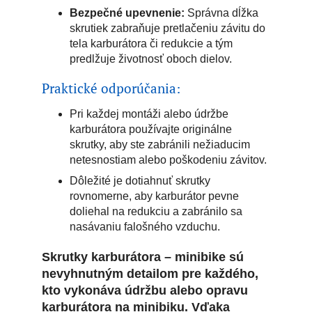
Bezpečné upevnenie:
Správna dĺžka
skrutiek zabraňuje pretlačeniu závitu do
tela karburátora či redukcie a tým
predlžuje životnosť oboch dielov.
Praktické odporúčania:
Pri každej montáži alebo údržbe
karburátora používajte originálne
skrutky, aby ste zabránili nežiaducim
netesnostiam alebo poškodeniu závitov.
Dôležité je dotiahnuť skrutky
rovnomerne, aby karburátor pevne
doliehal na redukciu a zabránilo sa
nasávaniu falošného vzduchu.
Skrutky karburátora – minibike sú
nevyhnutným detailom pre každého,
kto vykonáva údržbu alebo opravu
karburátora na minibiku. Vďaka