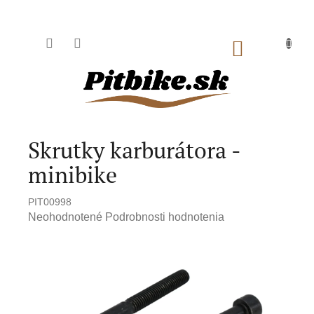
Prejsť
na
NÁKUPNÝ
obsah
KOŠÍK
Skrutky karburátora -
minibike
PIT00998
Priemerné
Neohodnotené
Podrobnosti hodnotenia
hodnotenie
produktu
je
0,0
z
5