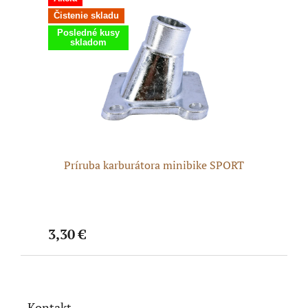
Čistenie skladu
Čisten
Posledné kusy
Novin
skladom
37 -
Príruba karburátora minibike SPORT
Skru
3,30 €
0,01 
Z
á
p
ä
Kontakt