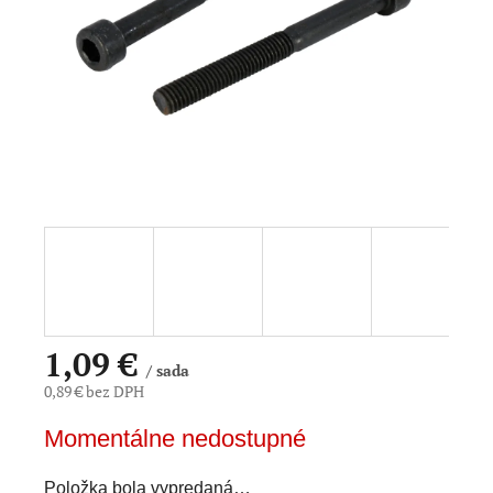
hviezdičiek.
1,09 €
/ sada
0,89 € bez DPH
Jednotková
Momentálne nedostupné
cena:
Položka bola vypredaná…