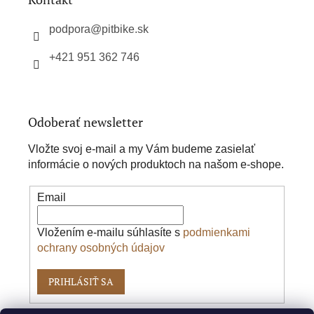
t
i
podpora
@
pitbike.sk
e
+421 951 362 746
Odoberať newsletter
Vložte svoj e-mail a my Vám budeme zasielať
informácie o nových produktoch na našom e-shope.
Email
Vložením e-mailu súhlasíte s
podmienkami
ochrany osobných údajov
PRIHLÁSIŤ SA