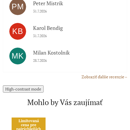
Peter Mistrik
PM
Hodnotenie obchodu je 5 z 5 hviezdičiek.
31.7.2026
Karol Bendig
KB
Hodnotenie obchodu je 5 z 5 hviezdičiek.
31.7.2026
Milan Kostolník
MK
Hodnotenie obchodu je 5 z 5 hviezdičiek.
28.7.2026
Zobraziť ďalšie recenzie
High-contrast mode
Mohlo by Vás zaujímať
Limitovaná
A
cena pre
Č
najrýchlejších