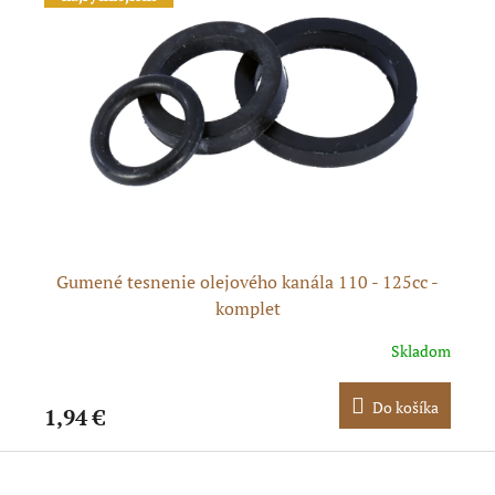
N
Gumené tesnenie olejového kanála 110 - 125cc -
komplet
dom
Skladom
ka
Do košíka
1,94 €
3,
Z
á