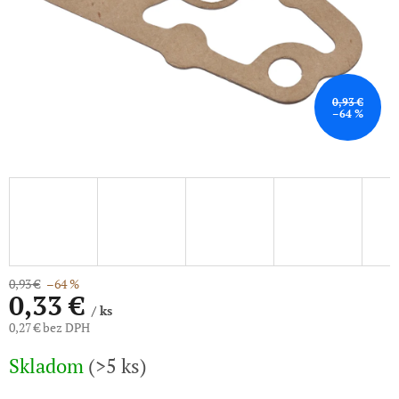
0,93 €
–64 %
0,93 €
–64 %
0,33 €
/ ks
0,27 € bez DPH
Jednotková
Skladom
(>5 ks)
cena: