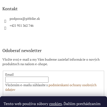
p
ä
Kontakt
t
i
podpora
@
pitbike.sk
e
+421 951 362 746
Odoberať newsletter
Vložte svoj e-mail a my Vám budeme zasielať informácie o nových
produktoch na našom e-shope.
Email
Vložením e-mailu súhlasíte s
podmienkami ochrany osobných
údajov
PRIHLÁSIŤ SA
Tento web používa súbory
cookies
. Ďalším prechádzaním