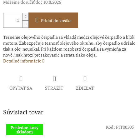
Môžeme doručiť do:
10.8.2026
Pridať do košíka
Tesnenie olejového čerpadla sa vkladá medzi olejové čerpadlo a blok
motora. Zabezpečuje tesnosť olejového okruhu, aby čerpadlo udržalo
tlak a olej neunikal. Pri každom rozobratí čerpadla sa vymieňa za
nové, inak hrozí presakovanie a strata tlaku oleja.
Detailné informácie
OPÝTAŤ SA
STRÁŽIŤ
ZDIEĽAŤ
Súvisiaci tovar
Kód:
PIT00505
Posledné kusy
skladom