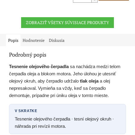
ZOBRAZIŤ VŠETKY SÚVISIACE PRODUKTY
Popis
Hodnotenie
Diskusia
Podrobný popis
Tesnenie olejového čerpadla
sa nachádza medzi telom
čerpadla oleja a blokom motora. Jeho úlohou je utesniť
olejový okruh, aby čerpadlo udržalo
tlak oleja
a olej
nepresakoval. Vymieňa sa vždy, keď sa čerpadlo
demontuje, prípadne pri úniku oleja v tomto mieste.
V SKRATKE
Tesnenie olejového čerpadla · tesní olejový okruh ·
náhrada pri revízii motora.