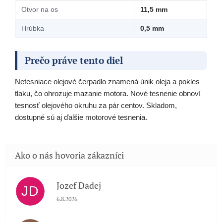
Otvor na os
11,5 mm
Hrúbka
0,5 mm
Prečo práve tento diel
Netesniace olejové čerpadlo znamená únik oleja a pokles
tlaku, čo ohrozuje mazanie motora. Nové tesnenie obnoví
tesnosť olejového okruhu za pár centov. Skladom,
dostupné sú aj ďalšie motorové tesnenia.
Jozef Dadej
JD
Hodnotenie obchodu je 5 z 5 hviezdičiek.
6.8.2026