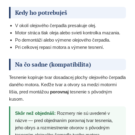
Kedy ho potrebuješ
V okolí olejového čerpadla presakuje olej.
Motor stráca tlak oleja alebo svieti kontrolka mazania.
Po demontáži alebo výmene olejového čerpadla.
Pri celkovej repasi motora a výmene tesnení.
Na čo sadne (kompatibilita)
Tesnenie kopíruje tvar dosadacej plochy olejového čerpadla
daného motora. Keďže tvar a otvory sa medzi motormi
líšia, pred montážou
porovnaj
tesnenie s pôvodným
kusom.
Skôr než objednáš:
Rozmery nie sú uvedené v
názve — pred objednaním porovnaj tvar tesnenia,
jeho obrys a rozmiestnenie otvorov s pôvodným
tesnením olejového čerpadla tvojho motora.