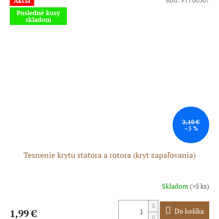
Akcia
Posledné kusy
skladom
2,10 €
–5 %
Tesnenie krytu statora a rotora (kryt zapaľovania)
Skladom
(>5 ks)
Do košíka
1,99 €