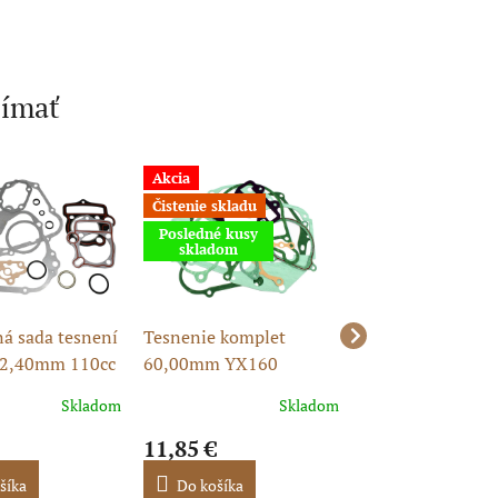
jímať
Akcia
Akcia
Čistenie skladu
Novinka
Posledné kusy
skladom
á sada tesnení
Tesnenie komplet
Kompletná sada 
52,40mm 110cc
60,00mm YX160
motora 54,00mm
ike
Zongshen 154FM
Skladom
Skladom
11,85 €
19,99 €
šíka
Do košíka
Do košíka