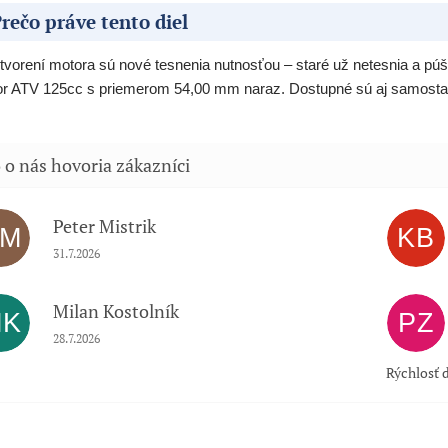
rečo práve tento diel
otvorení motora sú nové tesnenia nutnosťou – staré už netesnia a púš
r ATV 125cc s priemerom 54,00 mm naraz. Dostupné sú aj samostatn
Peter Mistrik
PM
KB
Hodnotenie obchodu je 5 z 5 hviezdičiek.
31.7.2026
Milan Kostolník
MK
PZ
Hodnotenie obchodu je 5 z 5 hviezdičiek.
28.7.2026
Rýchlosť d