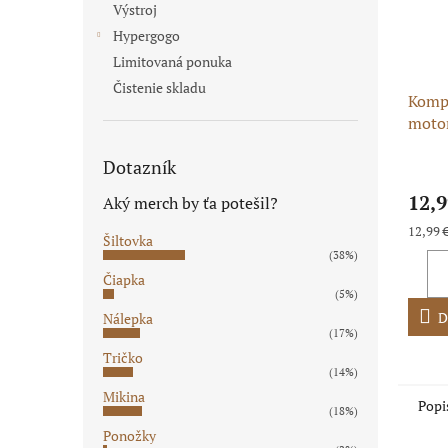
Výstroj
Hypergogo
Limitovaná ponuka
Čistenie skladu
Kompl
moto
ATV/P
Dotazník
Priem
hodno
12,9
Aký merch by ťa potešil?
produ
je
Jednot
12,99 €
Šiltovka
5,0
cena:
(38%)
z
Čiapka
5
(5%)
hviezd
D
Nálepka
(17%)
Tričko
(14%)
Mikina
Popi
(18%)
Ponožky