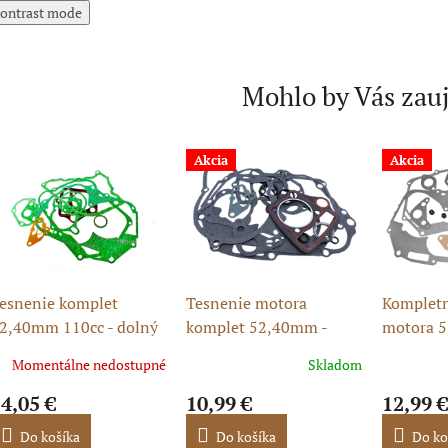
ontrast mode
Mohlo by Vás zau
Akcia
Akcia
esnenie komplet
Tesnenie motora
Kompletn
2,40mm 110cc - dolný
komplet 52,40mm -
motora 
tartér
110cc horný štartér
ATV/Pitb
Momentálne nedostupné
Skladom
4,05 €
10,99 €
12,99 €
Do košíka
Do košíka
Do ko