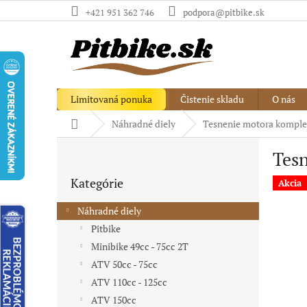
Prejsť
+421 951 362 746
podpora@pitbike.sk
na
obsah
Limitovaná ponuka
Čistenie skladu
O nás
Domov
Náhradné diely
Tesnenie motora komplet
B
Tesn
o
Preskočiť
č
Kategórie
kategórie
Akcia
n
ý
Náhradné diely
p
Pitbike
a
Minibike 49cc - 75cc 2T
n
e
ATV 50cc - 75cc
l
ATV 110cc - 125cc
ATV 150cc