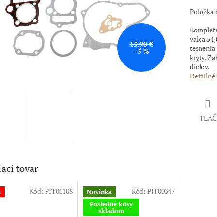
Položka 
Kompletn
valca 54
15,90 €
tesnenia 
–5 %
kryty. Z
dielov.
Detailné
TLAČ
iaci tovar
Kód:
PIT00108
Kód:
PIT00347
a
Novinka
Posledné kusy
skladom