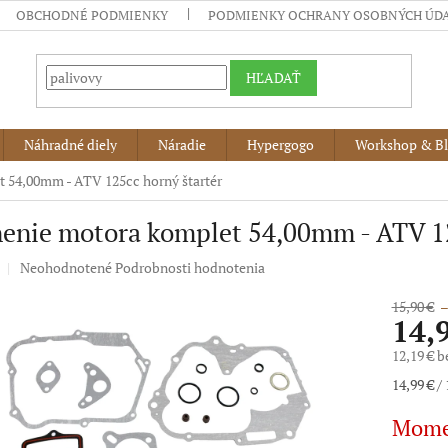
OBCHODNÉ PODMIENKY
PODMIENKY OCHRANY OSOBNÝCH ÚD
HĽADAŤ
Náhradné diely
Náradie
Hypergogo
Workshop & B
 54,00mm - ATV 125cc horný štartér
enie motora komplet 54,00mm - ATV 12
Priemerné
Neohodnotené
Podrobnosti hodnotenia
hodnotenie
produktu
15,90 €
–
14,
je
0,0
12,19 € 
z
5
Jednotko
14,99 € / 
hviezdičiek.
cena:
Mome