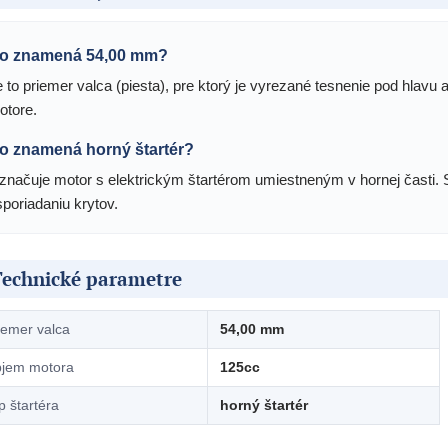
o znamená 54,00 mm?
e to priemer valca (piesta), pre ktorý je vyrezané tesnenie pod hlav
otore.
o znamená horný štartér?
značuje motor s elektrickým štartérom umiestneným v hornej časti. 
sporiadaniu krytov.
Technické parametre
iemer valca
54,00 mm
jem motora
125cc
p štartéra
horný štartér