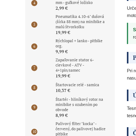
mm - guľkové ložisko
2,99 €
Urče
moto
Pneumatika 4.10-6" dušová
(šírka 88 mm) na minibike a
malú štvorkolku
S
19,99 €
r
Rýchlopal + lanko - pitbike
org.
9,99 €
P
Zapaľovanie stator 6-
cievkové - ATV -
4+1pin/samec
Pri 
19,99 €
nasu
Štartovacie relé - samica
10,37 €
Ú
Štartér - hliníkový rotor na
minibike s ozubením po
Tesn
obvode
8,99 €
tesn
Palivový filter "kocka" -
červený, do palivovej hadice
Č
pitbike