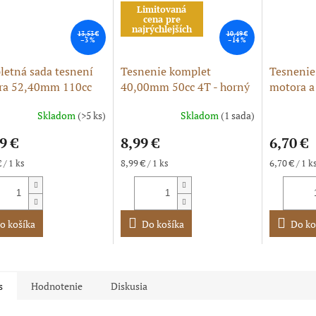
Limitovaná
cena pre
najrýchlejších
13,53 €
10,49 €
–3 %
–14 %
etná sada tesnení
Tesnenie komplet
Tesnenie
ra 52,40mm 110cc
40,00mm 50cc 4T - horný
motora a 
itbike
štartér
54,00 m
Skladom
(>5 ks)
Skladom
(1 sada)
erné
Priemerné
tenie
hodnoteni
9 €
8,99 €
6,70 €
ktu
produktu
je
ková
Jednotková
Jednotková
 / 1 ks
8,99 € / 1 ks
6,70 € / 1 k
5,0
cena:
cena:
z
5
ičiek.
hviezdičie
o košíka
Do košíka
Do ko
s
Hodnotenie
Diskusia