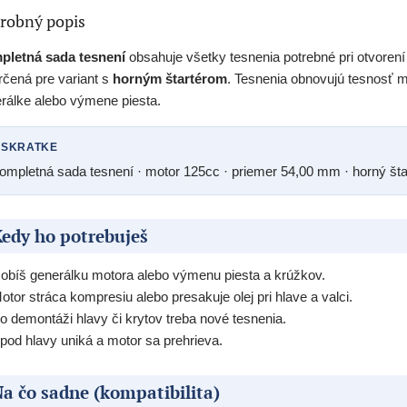
robný popis
pletná sada tesnení
obsahuje všetky tesnenia potrebné pri otvoren
rčená pre variant s
horným štartérom
. Tesnenia obnovujú tesnosť m
rálke alebo výmene piesta.
 SKRATKE
ompletná sada tesnení · motor 125cc · priemer 54,00 mm · horný štar
edy ho potrebuješ
obíš generálku motora alebo výmenu piesta a krúžkov.
otor stráca kompresiu alebo presakuje olej pri hlave a valci.
o demontáži hlavy či krytov treba nové tesnenia.
pod hlavy uniká a motor sa prehrieva.
a čo sadne (kompatibilita)