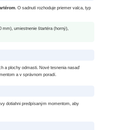
artérom
. O sadnutí rozhoduje priemer valca, typ
 mm), umiestnenie štartéra (horný),
ch a plochy odmasti. Nové tesnenia nasaď
omentom a v správnom poradí.
hlavy dotiahni predpísaným momentom, aby