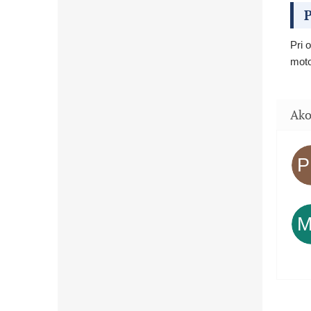
P
Pri 
moto