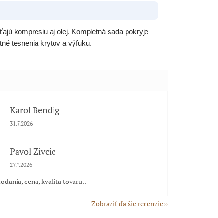
ťajú kompresiu aj olej. Kompletná sada pokryje
é tesnenia krytov a výfuku.
Karol Bendig
Hodnotenie obchodu je 5 z 5 hviezdičiek.
31.7.2026
Pavol Zivcic
Hodnotenie obchodu je 5 z 5 hviezdičiek.
27.7.2026
odania, cena, kvalita tovaru..
Zobraziť ďalšie recenzie