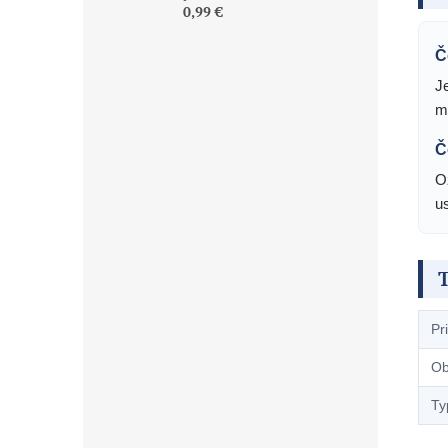
0,99 €
Č
J
m
Č
O
u
Pr
Ob
Ty