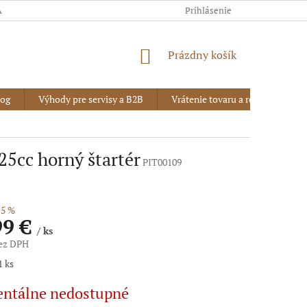
AJOV
Prihlásenie
NÁKUPNÝ
Prázdny košík
KOŠÍK
log
Výhody pre servisy a B2B
Vrátenie tovaru a reklamácia
5cc horný štartér
PIT00109
5 %
99 €
/ ks
bez DPH
vá
1 ks
ntálne nedostupné