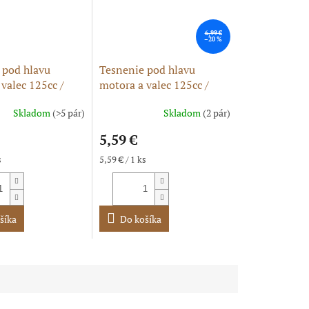
6,99 €
–20 %
 pod hlavu
Tesnenie pod hlavu
valec 125cc /
motora a valec 125cc /
m
54,00mm - oval
Skladom
(>5 pár)
Skladom
(2 pár)
e
5,59 €
Jednotková
s
5,59 € / 1 ks
cena:
k.
šíka
Do košíka