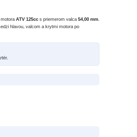
í motora
ATV 125cc
s priemerom valca
54,00 mm
.
edzi hlavou, valcom a krytmi motora po
tér.