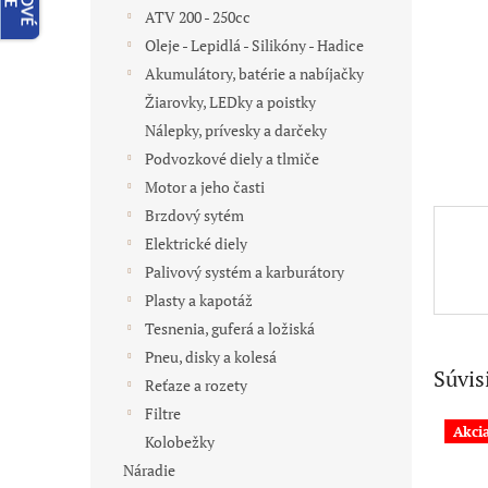
ATV 200 - 250cc
Oleje - Lepidlá - Silikóny - Hadice
Akumulátory, batérie a nabíjačky
Žiarovky, LEDky a poistky
Nálepky, prívesky a darčeky
Podvozkové diely a tlmiče
Motor a jeho časti
Brzdový sytém
Elektrické diely
Palivový systém a karburátory
Plasty a kapotáž
Tesnenia, guferá a ložiská
Pneu, disky a kolesá
Súvis
Reťaze a rozety
Filtre
Akci
Kolobežky
Náradie