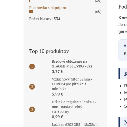
(2%)
Pod
Plechovka s nápojom
(6%)
Kom
Počet hlasov:
534
Je u
gene
V
Top 10 produktov
K
Brzdové obloženie na
XIAOMI M365/PRO - 2ks
3,77 €
K
Vzduchový filter 32mm -
CHRÓM pre pitbike a
R
minibike
M
5,99 €
P
Držiak a regulácia lanka 17
S
mm - nastaviteľný -
strieborný
0,99 €
N
Ložisko 6202 2RS - 15x35x11