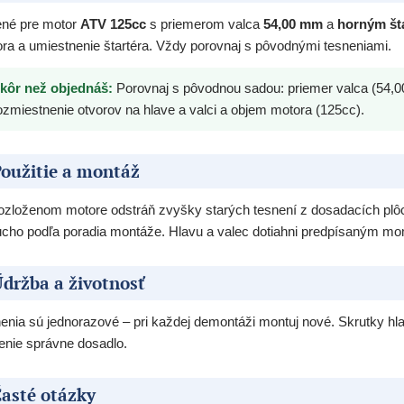
né pre motor
ATV 125cc
s priemerom valca
54,00 mm
a
horným št
ra a umiestnenie štartéra. Vždy porovnaj s pôvodnými tesneniami.
kôr než objednáš:
Porovnaj s pôvodnou sadou: priemer valca (54,00
ozmiestnenie otvorov na hlave a valci a objem motora (125cc).
oužitie a montáž
rozloženom motore odstráň zvyšky starých tesnení z dosadacích plô
cho podľa poradia montáže. Hlavu a valec dotiahni predpísaným m
držba a životnosť
enia sú jednorazové – pri každej demontáži montuj nové. Skrutky 
enie správne dosadlo.
asté otázky