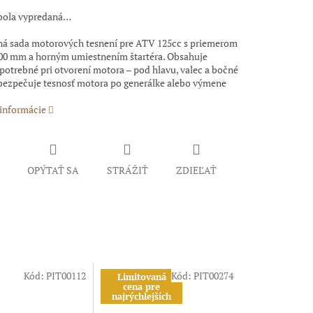
bola vypredaná…
á sada motorových tesnení pre ATV 125cc s priemerom
,00 mm a horným umiestnením štartéra. Obsahuje
potrebné pri otvorení motora – pod hlavu, valec a bočné
abezpečuje tesnosť motora po generálke alebo výmene
 informácie
OPÝTAŤ SA
STRÁŽIŤ
ZDIEĽAŤ
Kód:
PIT00112
Kód:
PIT00274
Limitovaná
cena pre
najrýchlejších