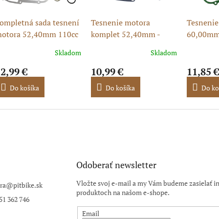
ompletná sada tesnení
Tesnenie motora
Tesnenie
otora 52,40mm 110cc
komplet 52,40mm -
60,00mm
TV/Pitbike
110cc horný štartér
Skladom
Skladom
2,99 €
10,99 €
11,85 €
Do košíka
Do košíka
Do ko
Odoberať newsletter
Vložte svoj e-mail a my Vám budeme zasielať i
ra
@
pitbike.sk
produktoch na našom e-shope.
51 362 746
Email