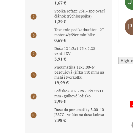
1,67 €
Spojka reťaze 25H - spojovací
článok (rýchlospojka)
1,29 €
Tesnenie pod karburátor - 2T
motor 49/59cc minibike
0,69 €
Duša 12 1/2x1.75 x 2.25 -
ventil DV
3,91 €
High-c
Pneumatika 13x5.00-6"
bezdušová (šírka 110 mm) na
malú štvorkolku
19,99 €
Ložisko 6202 2RS - 15x35x11
mm - guľkové ložisko
2,99 €
Akcia
Akcia
Duša do pneumatiky 3.00-10
Novinka
Posledné kusy
JS87C - vnútorná duša kolesa
skladom
7,98 €