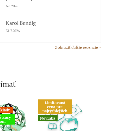
Hodnotenie obchodu je 5 z 5 hviezdičiek.
6.8.2026
Karol Bendig
Hodnotenie obchodu je 5 z 5 hviezdičiek.
31.7.2026
Zobraziť ďalšie recenzie
jímať
Limitovaná
Akcia
cena pre
skladu
najrýchlejších
é kusy
Novinka
dom