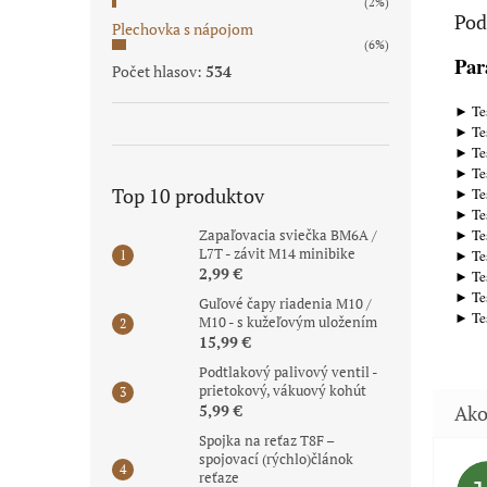
(2%)
Pod
Plechovka s nápojom
(6%)
Par
Počet hlasov:
534
► Tes
► Tes
► Tes
► Tes
Top 10 produktov
► Tes
► Te
► Te
Zapaľovacia sviečka BM6A /
L7T - závit M14 minibike
► Tes
2,99 €
► Tes
► Tes
Guľové čapy riadenia M10 /
► Te
M10 - s kužeľovým uložením
15,99 €
Podtlakový palivový ventil -
prietokový, vákuový kohút
5,99 €
Spojka na reťaz T8F –
spojovací (rýchlo)článok
reťaze