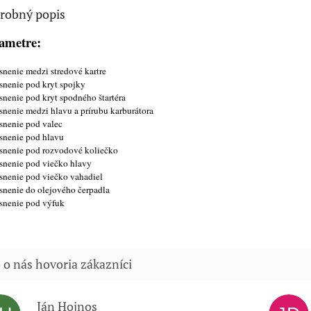
robný popis
ametre:
nenie medzi stredové kartre
nenie pod kryt spojky
nenie pod kryt spodného štartéra
nenie medzi hlavu a prírubu karburátora
nenie pod valec
snenie pod hlavu
snenie pod rozvodové koliečko
nenie pod viečko hlavy
nenie pod viečko vahadiel
nenie do olejového čerpadla
snenie pod výfuk
Ján Hojnos