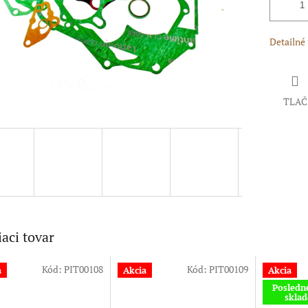
Detailné
TLAČ
iaci tovar
Kód:
PIT00108
Kód:
PIT00109
a
Akcia
Akcia
Posledn
skla