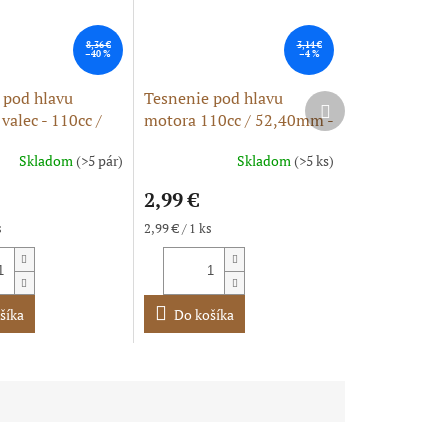
8,36 €
3,14 €
–40 %
–4 %
 pod hlavu
Tesnenie pod hlavu
Ďalší
valec - 110cc /
motora 110cc / 52,40mm -
produkt
m
hlavové tesnenie
Skladom
(>5 pár)
Skladom
(>5 ks)
2,99 €
Jednotková
s
2,99 € / 1 ks
cena:
šíka
Do košíka