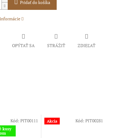
Pridať do košíka
 informácie
OPÝTAŤ SA
STRÁŽIŤ
ZDIEĽAŤ
Kód:
PIT00111
Kód:
PIT00281
Akcia
é kusy
dom