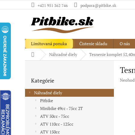
Prejsť
+421 951 362 746
podpora@pitbike.sk
na
obsah
Limitovaná ponuka
Čistenie skladu
O nás
Domov
Náhradné diely
Tesnenie komplet 52,40m
B
Tesn
o
Preskočiť
č
Kategórie
Priemer
Neohod
kategórie
n
hodnote
ý
produkt
Náhradné diely
p
je
Pitbike
a
0,0
Minibike 49cc - 75cc 2T
z
n
5
e
ATV 50cc - 75cc
hviezdič
l
ATV 110cc - 125cc
ATV 150cc