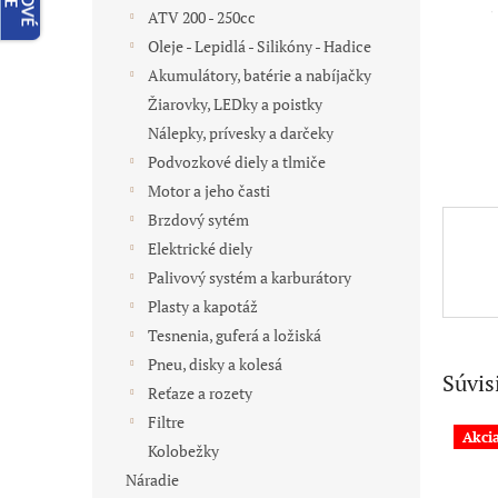
ATV 200 - 250cc
Oleje - Lepidlá - Silikóny - Hadice
Akumulátory, batérie a nabíjačky
Žiarovky, LEDky a poistky
Nálepky, prívesky a darčeky
Podvozkové diely a tlmiče
Motor a jeho časti
Brzdový sytém
Elektrické diely
Palivový systém a karburátory
Plasty a kapotáž
Tesnenia, guferá a ložiská
Pneu, disky a kolesá
Súvis
Reťaze a rozety
Filtre
Akci
Kolobežky
Náradie