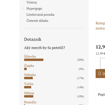
Výstroj
Hypergogo
Limitovaná ponuka
Čistenie skladu
Kompl
moto
ATV/P
Priem
Dotazník
hodno
12,9
produ
Aký merch by ťa potešil?
je
Jednot
12,99 €
5,0
Šiltovka
cena:
(38%)
z
5
Čiapka
(5%)
hviezd
D
Nálepka
(17%)
Tričko
(14%)
Mikina
Popi
(18%)
Ponožky