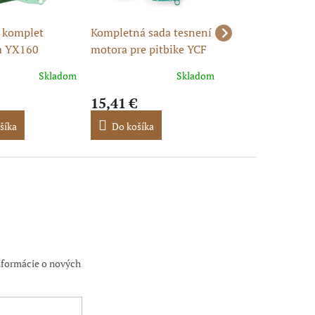
 komplet
Kompletná sada tesnení
Tesnenie pod val
 YX160
motora pre pitbike YCF
110cc / 52,40mm
50
spodné tesnenie 
Skladom
Skladom
15,41 €
0,49 €
šíka
Do košíka
Do košíka
nformácie o nových