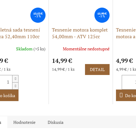
13,53 €
15,90 €
–3 %
–5 %
etná sada tesnení
Tesnenie motora komplet
Tesnenie
ra 52,40mm 110cc
54,00mm - ATV 125cc
motora a 
itbike
horný štartér
52,40 m
Skladom
(>5 ks)
Momentálne nedostupné
erné
tenie
9 €
14,99 €
4,99 €
ktu
ková
Jednotková
Jednotková
 / 1 ks
14,99 € / 1 ks
DETAIL
4,99 € / 1 k
cena:
cena:
ičiek.
o košíka
Do ko
s
Hodnotenie
Diskusia