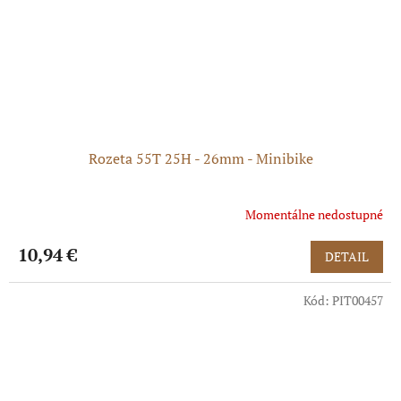
Rozeta 55T 25H - 26mm - Minibike
Momentálne nedostupné
Priemerné
hodnotenie
produktu
10,94 €
DETAIL
je
5,0
Kód:
PIT00457
z
5
hviezdičiek.