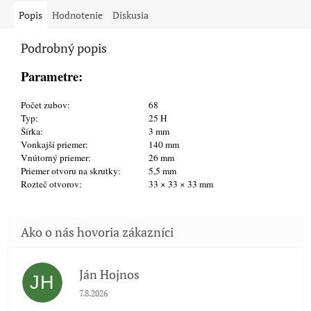
Popis
Hodnotenie
Diskusia
Podrobný popis
Parametre:
Počet zubov:
68
Typ:
25 H
Šírka:
3 mm
Vonkajší priemer:
140 mm
Vnútorný priemer:
26 mm
Priemer otvoru na skrutky:
5,5 mm
Rozteč otvorov:
33 × 33 × 33 mm
Ján Hojnos
JH
Hodnotenie obchodu je 5 z 5 hviezdičiek.
7.8.2026