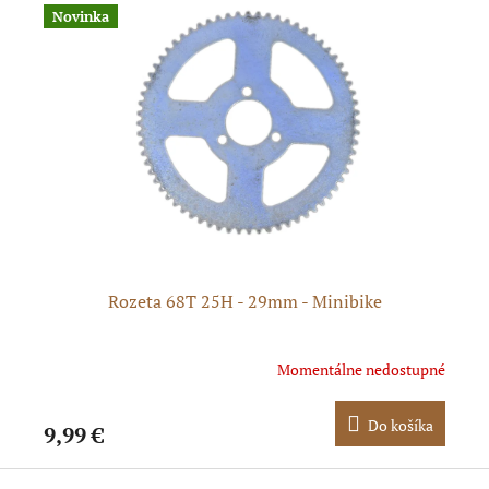
Novinka
Rozeta 68T 25H - 29mm - Minibike
Ro
dom
Momentálne nedostupné
ka
Do košíka
9,99 €
9,
Z