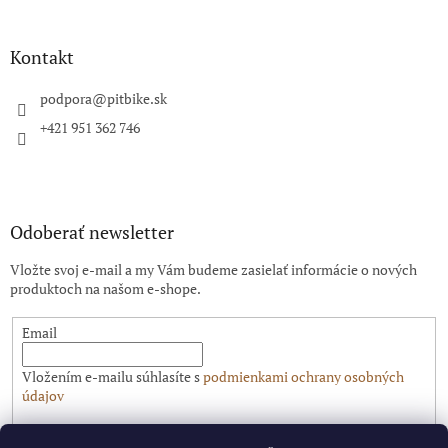
á
p
ä
Kontakt
t
i
podpora
@
pitbike.sk
e
+421 951 362 746
Odoberať newsletter
Vložte svoj e-mail a my Vám budeme zasielať informácie o nových
produktoch na našom e-shope.
Email
Vložením e-mailu súhlasíte s
podmienkami ochrany osobných
údajov
PRIHLÁSIŤ SA