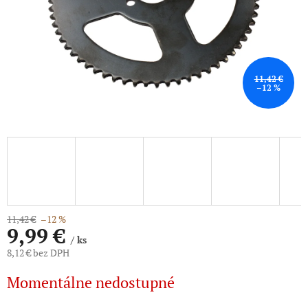
11,42 €
–12 %
11,42 €
–12 %
9,99 €
/ ks
8,12 € bez DPH
Jednotková
Momentálne nedostupné
cena: