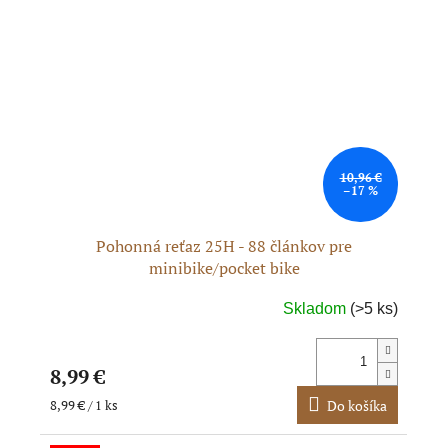
10,96 €
–17 %
Pohonná reťaz 25H - 88 článkov pre
minibike/pocket bike
Skladom
(>5 ks)
Priemerné
hodnotenie
produktu
8,99 €
je
5,0
Jednotková
8,99 € / 1 ks
Do košíka
cena:
z
5