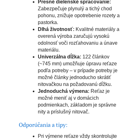
Presné dielenské spracovanie:
Zabezpečuje plynulý a tichý chod
pohonu, znižuje opotrebenie rozety a
pastorka.
Dlhá životnosť:
Kvalitné materiály a
overená výroba zaručujú vysokú
odolnosť voči rozťahovaniu a únave
materiálu.
Univerzálna dĺžka:
122 článkov
(~745 mm) umožňuje úpravu reťaze
podľa potreby – v prípade potreby je
možné články jednoducho skrátiť
nitovačkou na požadovanú dĺžku.
Jednoduchá výmena:
Reťaz je
možné meniť aj v domácich
podmienkach, základom je správne
nity a príslušný nitovač.
Odporúčania a tipy:
Pri výmene reťaze vždy skontrolujte