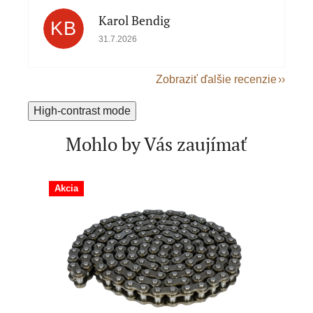
Karol Bendig
KB
Hodnotenie obchodu je 5 z 5 hviezdičiek.
31.7.2026
Zobraziť ďalšie recenzie
High-contrast mode
Mohlo by Vás zaujímať
Akcia
Akcia
Novin