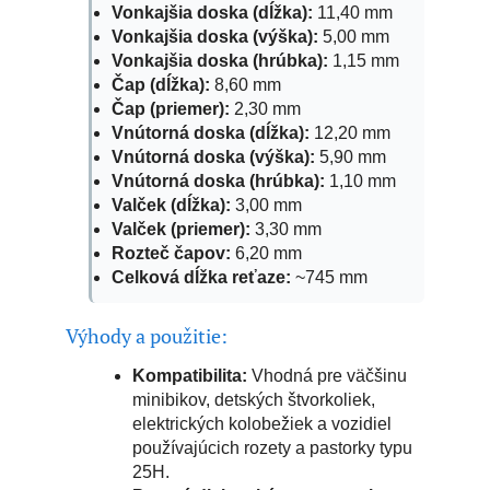
Vonkajšia doska (dĺžka):
11,40 mm
Vonkajšia doska (výška):
5,00 mm
Vonkajšia doska (hrúbka):
1,15 mm
Čap (dĺžka):
8,60 mm
Čap (priemer):
2,30 mm
Vnútorná doska (dĺžka):
12,20 mm
Vnútorná doska (výška):
5,90 mm
Vnútorná doska (hrúbka):
1,10 mm
Valček (dĺžka):
3,00 mm
Valček (priemer):
3,30 mm
Rozteč čapov:
6,20 mm
Celková dĺžka reťaze:
~745 mm
Výhody a použitie:
Kompatibilita:
Vhodná pre väčšinu
minibikov, detských štvorkoliek,
elektrických kolobežiek a vozidiel
používajúcich rozety a pastorky typu
25H.