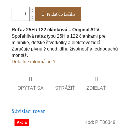
Pridať do košíka
Reťaz 25H / 122 článková – Original ATV
Spoľahlivá reťaz typu 25H s 122 článkami pre
minibike, detské štvorkolky a elektrovozidlá.
Zaručuje plynulý chod, dlhú životnosť a jednoduchú
montáž.
Detailné informácie
OPÝTAŤ SA
STRÁŽIŤ
ZDIEĽAŤ
Súvisiaci tovar
Kód:
PIT00349
Akcia