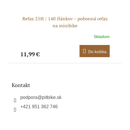
e reťaz
Reťaz 25H / 140 článkov – pohonná reťaz
Reťaz
na minibike
Skladom
Skladom
košíka
Do košíka
11,99 €
12,99
Z
á
p
ä
Kontakt
t
i
podpora
@
pitbike.sk
e
+421 951 362 746