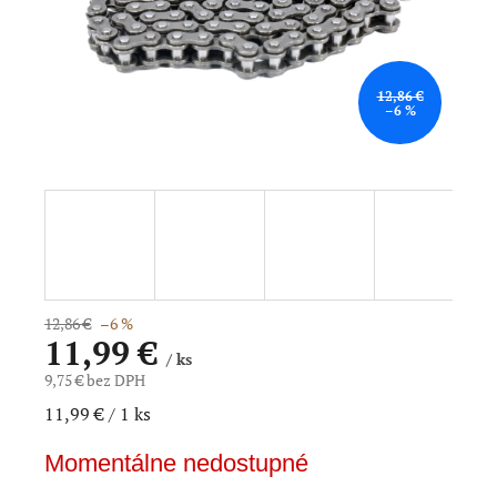
12,86 €
–6 %
12,86 €
–6 %
11,99 €
/ ks
9,75 € bez DPH
Jednotková
11,99 € / 1 ks
cena:
Momentálne nedostupné