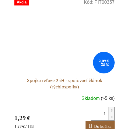
Kód:
PIT00357
Akcia
hviezdičiek.
2,09 €
–38 %
Spojka reťaze 25H - spojovací článok
(rýchlospojka)
Skladom
(>5 ks)
1,29 €
Jednotková
1,29 € / 1 ks
Do košíka