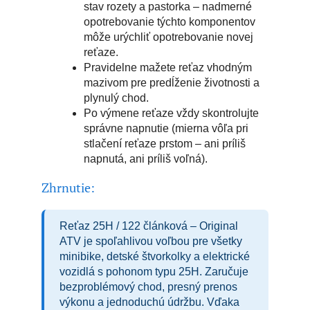
stav rozety a pastorka – nadmerné
opotrebovanie týchto komponentov
môže urýchliť opotrebovanie novej
reťaze.
Pravidelne mažete reťaz vhodným
mazivom pre predĺženie životnosti a
plynulý chod.
Po výmene reťaze vždy skontrolujte
správne napnutie (mierna vôľa pri
stlačení reťaze prstom – ani príliš
napnutá, ani príliš voľná).
Zhrnutie:
Reťaz 25H / 122 článková – Original
ATV je spoľahlivou voľbou pre všetky
minibike, detské štvorkolky a elektrické
vozidlá s pohonom typu 25H. Zaručuje
bezproblémový chod, presný prenos
výkonu a jednoduchú údržbu. Vďaka