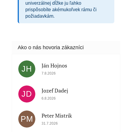
univerzálnej dĺžke ju ľahko
prispôsobíte akémukoľvek rámu či
požiadavkám.
Ján Hojnos
JH
Hodnotenie obchodu je 5 z 5 hviezdičiek.
7.8.2026
Jozef Dadej
JD
Hodnotenie obchodu je 5 z 5 hviezdičiek.
6.8.2026
Peter Mistrik
PM
Hodnotenie obchodu je 5 z 5 hviezdičiek.
31.7.2026