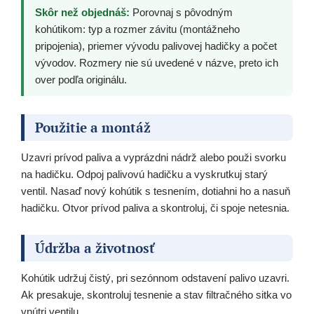
Skôr než objednáš:
Porovnaj s pôvodným
kohútikom: typ a rozmer závitu (montážneho
pripojenia), priemer vývodu palivovej hadičky a počet
vývodov. Rozmery nie sú uvedené v názve, preto ich
over podľa originálu.
Použitie a montáž
Uzavri prívod paliva a vyprázdni nádrž alebo použi svorku
na hadičku. Odpoj palivovú hadičku a vyskrutkuj starý
ventil. Nasaď nový kohútik s tesnením, dotiahni ho a nasuň
hadičku. Otvor prívod paliva a skontroluj, či spoje netesnia.
Údržba a životnosť
Kohútik udržuj čistý, pri sezónnom odstavení palivo uzavri.
Ak presakuje, skontroluj tesnenie a stav filtračného sitka vo
vnútri ventilu.