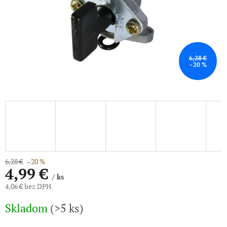
6,28 €
–20 %
6,28 €
–20 %
4,99 €
/ ks
4,06 € bez DPH
Jednotková
Skladom
(>5 ks)
cena: