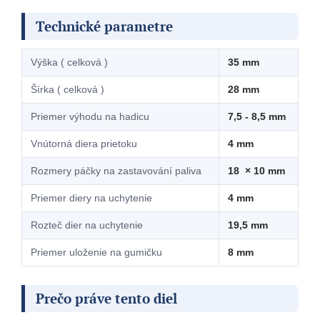
Technické parametre
Výška ( celková )
35 mm
Šírka ( celková )
28 mm
Priemer výhodu na hadicu
7,5 - 8,5 mm
Vnútorná diera prietoku
4 mm
Rozmery páčky na zastavování paliva
18 × 10 mm
Priemer diery na uchytenie
4 mm
Rozteč dier na uchytenie
19,5 mm
Priemer uloženie na gumičku
8 mm
Prečo práve tento diel