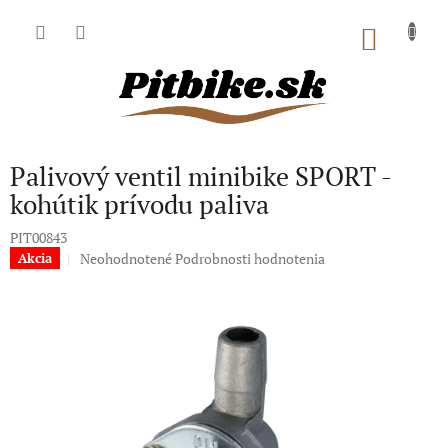
Prejsť
na
NÁKU
obsah
KOŠÍK
Palivový ventil minibike SPORT -
kohútik prívodu paliva
PIT00843
Priemerné
Neohodnotené
Podrobnosti hodnotenia
Akcia
hodnotenie
produktu
je
0,0
z
5
hviezdičiek.