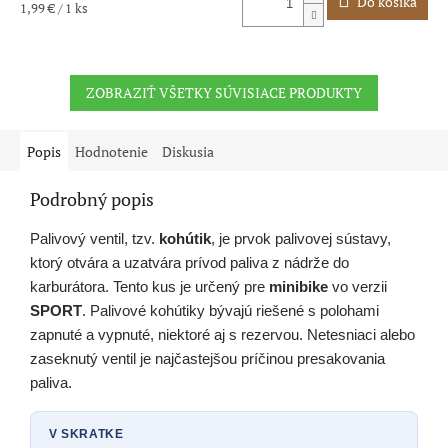
je
Do košíka
Jednotková
1,99 € / 1 ks
5,0
cena:
z
5
hviezdičiek.
ZOBRAZIŤ VŠETKY SÚVISIACE PRODUKTY
Popis
Hodnotenie
Diskusia
Podrobný popis
Palivový ventil, tzv.
kohútik
, je prvok palivovej sústavy,
ktorý otvára a uzatvára prívod paliva z nádrže do
karburátora. Tento kus je určený pre
minibike
vo verzii
SPORT
. Palivové kohútiky bývajú riešené s polohami
zapnuté a vypnuté, niektoré aj s rezervou. Netesniaci alebo
zaseknutý ventil je najčastejšou príčinou presakovania
paliva.
V SKRATKE