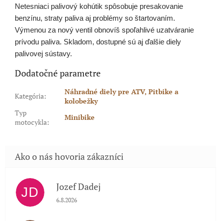
Netesniaci palivový kohútik spôsobuje presakovanie
benzínu, straty paliva aj problémy so štartovaním.
Výmenou za nový ventil obnovíš spoľahlivé uzatváranie
prívodu paliva. Skladom, dostupné sú aj ďalšie diely
palivovej sústavy.
Dodatočné parametre
Náhradné diely pre ATV, Pitbike a
Kategória
:
kolobežky
Typ
Minibike
motocykla
:
Jozef Dadej
JD
Hodnotenie obchodu je 5 z 5 hviezdičiek.
6.8.2026