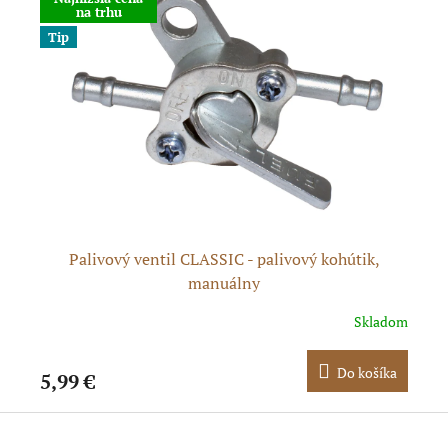
na trhu
Tip
Palivový ventil CLASSIC - palivový kohútik,
manuálny
dom
Skladom
ka
Do košíka
5,99 €
2,
Z
á