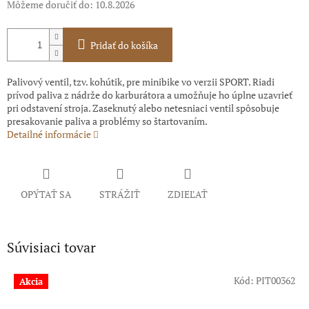
Môžeme doručiť do:
10.8.2026
Pridať do košíka
Palivový ventil, tzv. kohútik, pre minibike vo verzii SPORT. Riadi
prívod paliva z nádrže do karburátora a umožňuje ho úplne uzavrieť
pri odstavení stroja. Zaseknutý alebo netesniaci ventil spôsobuje
presakovanie paliva a problémy so štartovaním.
Detailné informácie
OPÝTAŤ SA
STRÁŽIŤ
ZDIEĽAŤ
Súvisiaci tovar
Kód:
PIT00362
Akcia