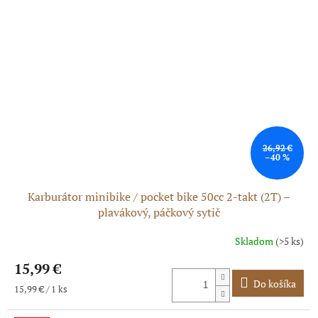
26,92 €
–40 %
Karburátor minibike / pocket bike 50cc 2-takt (2T) –
plavákový, páčkový sytič
Skladom
(>5 ks)
Priemerné
hodnotenie
15,99 €
produktu
je
Do košíka
Jednotková
15,99 € / 1 ks
5,0
cena:
z