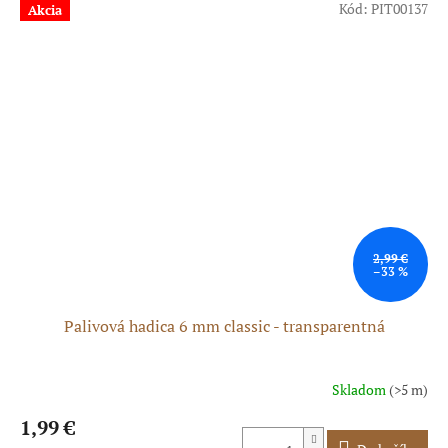
5
Kód:
PIT00137
Akcia
hviezdičiek.
2,99 €
–33 %
Palivová hadica 6 mm classic - transparentná
Skladom
(>5 m)
Priemerné
hodnotenie
1,99 €
produktu