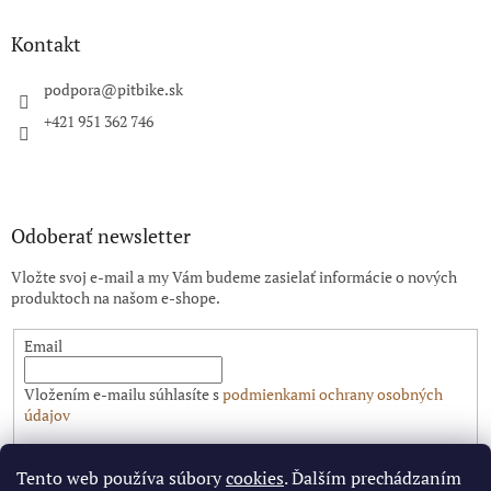
p
ä
Kontakt
t
i
podpora
@
pitbike.sk
e
+421 951 362 746
Odoberať newsletter
Vložte svoj e-mail a my Vám budeme zasielať informácie o nových
produktoch na našom e-shope.
Email
Vložením e-mailu súhlasíte s
podmienkami ochrany osobných
údajov
PRIHLÁSIŤ SA
Tento web používa súbory
cookies
. Ďalším prechádzaním