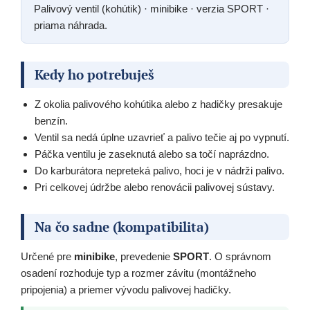
Palivový ventil (kohútik) · minibike · verzia SPORT ·
priama náhrada.
Kedy ho potrebuješ
Z okolia palivového kohútika alebo z hadičky presakuje
benzín.
Ventil sa nedá úplne uzavrieť a palivo tečie aj po vypnutí.
Páčka ventilu je zaseknutá alebo sa točí naprázdno.
Do karburátora nepreteká palivo, hoci je v nádrži palivo.
Pri celkovej údržbe alebo renovácii palivovej sústavy.
Na čo sadne (kompatibilita)
Určené pre
minibike
, prevedenie
SPORT
. O správnom
osadení rozhoduje typ a rozmer závitu (montážneho
pripojenia) a priemer vývodu palivovej hadičky.