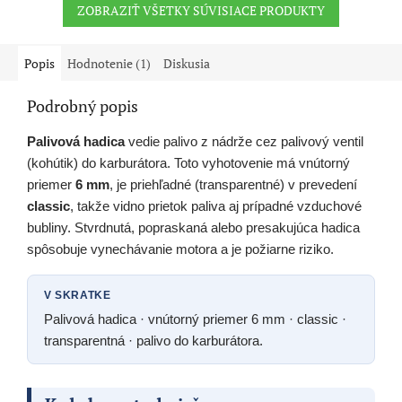
ZOBRAZIŤ VŠETKY SÚVISIACE PRODUKTY
Popis
Hodnotenie (1)
Diskusia
Podrobný popis
Palivová hadica
vedie palivo z nádrže cez palivový ventil
(kohútik) do karburátora. Toto vyhotovenie má vnútorný
priemer
6 mm
, je priehľadné (transparentné) v prevedení
classic
, takže vidno prietok paliva aj prípadné vzduchové
bubliny. Stvrdnutá, popraskaná alebo presakujúca hadica
spôsobuje vynechávanie motora a je požiarne riziko.
V SKRATKE
Palivová hadica · vnútorný priemer 6 mm · classic ·
transparentná · palivo do karburátora.