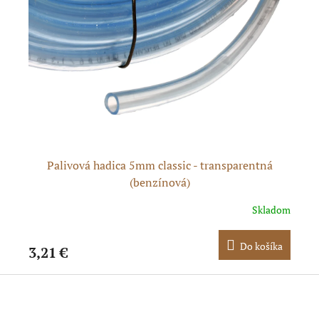
Palivová hadica 5mm classic - transparentná
(benzínová)
dom
Skladom
ka
Do košíka
3,21 €
1,
Z
á
p