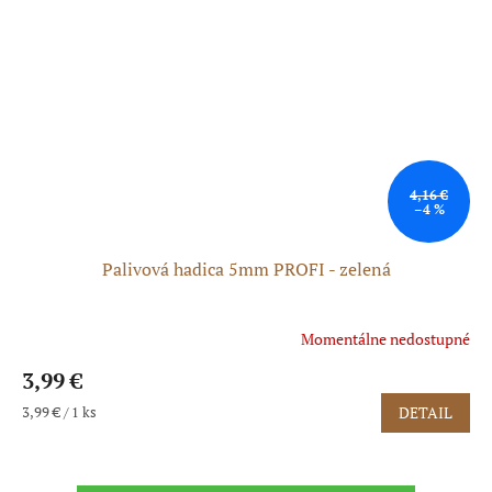
4,16 €
–4 %
Palivová hadica 5mm PROFI - zelená
Momentálne nedostupné
3,99 €
Jednotková
3,99 € / 1 ks
DETAIL
cena: