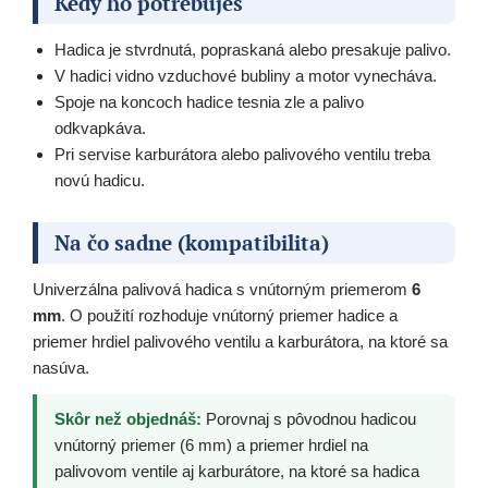
Kedy ho potrebuješ
Hadica je stvrdnutá, popraskaná alebo presakuje palivo.
V hadici vidno vzduchové bubliny a motor vynecháva.
Spoje na koncoch hadice tesnia zle a palivo
odkvapkáva.
Pri servise karburátora alebo palivového ventilu treba
novú hadicu.
Na čo sadne (kompatibilita)
Univerzálna palivová hadica s vnútorným priemerom
6
mm
. O použití rozhoduje vnútorný priemer hadice a
priemer hrdiel palivového ventilu a karburátora, na ktoré sa
nasúva.
Skôr než objednáš:
Porovnaj s pôvodnou hadicou
vnútorný priemer (6 mm) a priemer hrdiel na
palivovom ventile aj karburátore, na ktoré sa hadica