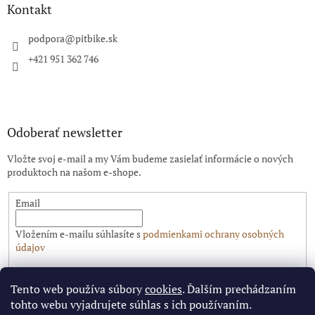
ä
Kontakt
t
i
podpora
@
pitbike.sk
e
+421 951 362 746
Odoberať newsletter
Vložte svoj e-mail a my Vám budeme zasielať informácie o nových
produktoch na našom e-shope.
Email
Vložením e-mailu súhlasíte s
podmienkami ochrany osobných
údajov
PRIHLÁSIŤ SA
Tento web používa súbory
cookies
. Ďalším prechádzaním
tohto webu vyjadrujete súhlas s ich používaním.