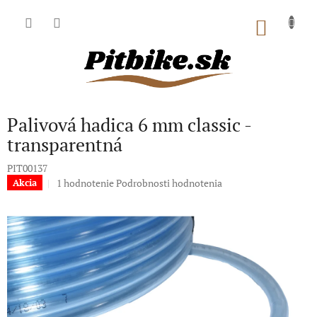
Prejsť
na
NÁKU
obsah
KOŠÍK
Palivová hadica 6 mm classic -
transparentná
PIT00137
Priemerné
1 hodnotenie
Podrobnosti hodnotenia
Akcia
hodnotenie
produktu
je
5,0
z
5
hviezdičiek.