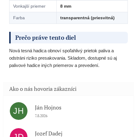
Vonkajší priemer
8 mm
Farba
transparentná (priesvitná)
Prečo práve tento diel
Nová tesná hadica obnoví spoľahlivý prietok paliva a
odstráni riziko presakovania. Skladom, dostupné sú aj
palivové hadice iných priemerov a prevedení.
Ján Hojnos
JH
Hodnotenie obchodu je 5 z 5 hviezdičiek.
7.8.2026
Jozef Dadej