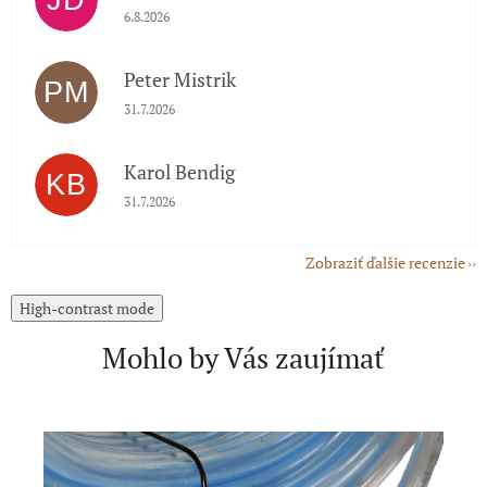
JD
Hodnotenie obchodu je 5 z 5 hviezdičiek.
6.8.2026
Peter Mistrik
PM
Hodnotenie obchodu je 5 z 5 hviezdičiek.
31.7.2026
Karol Bendig
KB
Hodnotenie obchodu je 5 z 5 hviezdičiek.
31.7.2026
Zobraziť ďalšie recenzie
High-contrast mode
Mohlo by Vás zaujímať
A
N