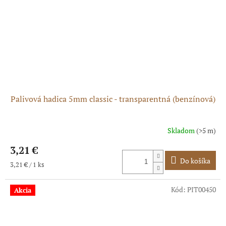
Palivová hadica 5mm classic - transparentná (benzínová)
Skladom
(>5 m)
3,21 €
Do košíka
Jednotková
3,21 € / 1 ks
cena:
Kód:
PIT00450
Akcia