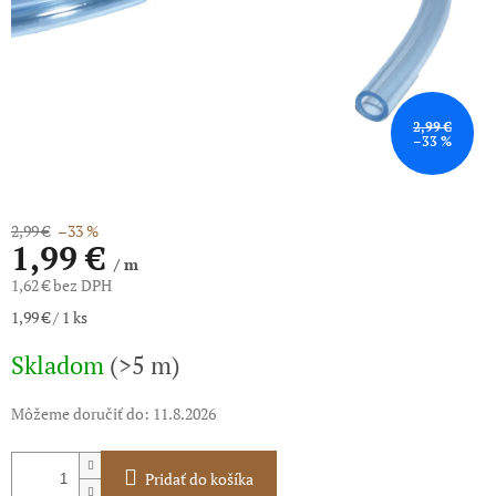
2,99 €
–33 %
2,99 €
–33 %
1,99 €
/ m
1,62 € bez DPH
Jednotková
1,99 € / 1 ks
cena:
Skladom
(>5 m)
Môžeme doručiť do:
11.8.2026
Pridať do košíka