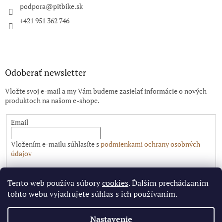
i
podpora
@
pitbike.sk
e
+421 951 362 746
Odoberať newsletter
Vložte svoj e-mail a my Vám budeme zasielať informácie o nových
produktoch na našom e-shope.
Email
Vložením e-mailu súhlasíte s
podmienkami ochrany osobných
údajov
PRIHLÁSIŤ SA
Tento web používa súbory
cookies
. Ďalším prechádzaním
tohto webu vyjadrujete súhlas s ich používaním.
Nastavenie
Vytvoril Shoptet