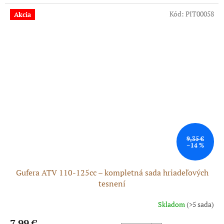
z
5
Kód:
PIT00058
Akcia
hviezdičiek.
9,35 €
–14 %
Gufera ATV 110-125cc – kompletná sada hriadeľových
tesnení
Skladom
(>5 sada)
7,99 €