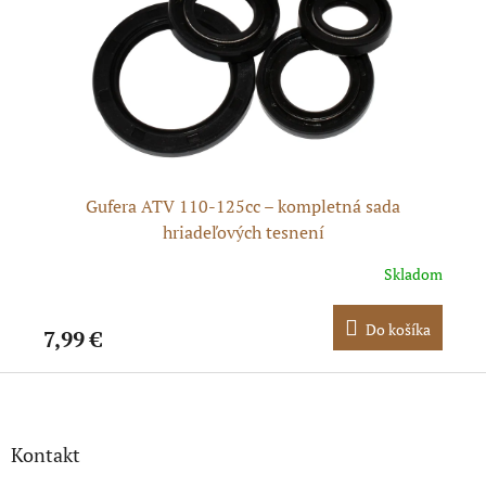
ok
Gufera ATV 110-125cc – kompletná sada
hriadeľových tesnení
dom
Skladom
ka
Do košíka
7,99 €
0,
Z
á
p
ä
Kontakt
t