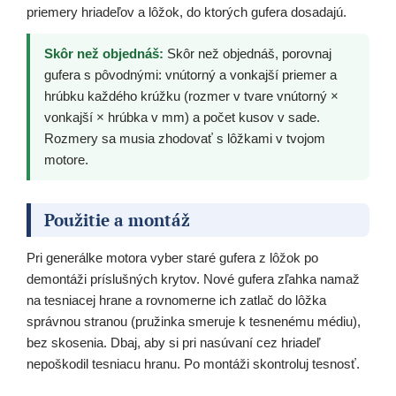
priemery hriadeľov a lôžok, do ktorých gufera dosadajú.
Skôr než objednáš:
Skôr než objednáš, porovnaj
gufera s pôvodnými: vnútorný a vonkajší priemer a
hrúbku každého krúžku (rozmer v tvare vnútorný ×
vonkajší × hrúbka v mm) a počet kusov v sade.
Rozmery sa musia zhodovať s lôžkami v tvojom
motore.
Použitie a montáž
Pri generálke motora vyber staré gufera z lôžok po
demontáži príslušných krytov. Nové gufera zľahka namaž
na tesniacej hrane a rovnomerne ich zatlač do lôžka
správnou stranou (pružinka smeruje k tesnenému médiu),
bez skosenia. Dbaj, aby si pri nasúvaní cez hriadeľ
nepoškodil tesniacu hranu. Po montáži skontroluj tesnosť.