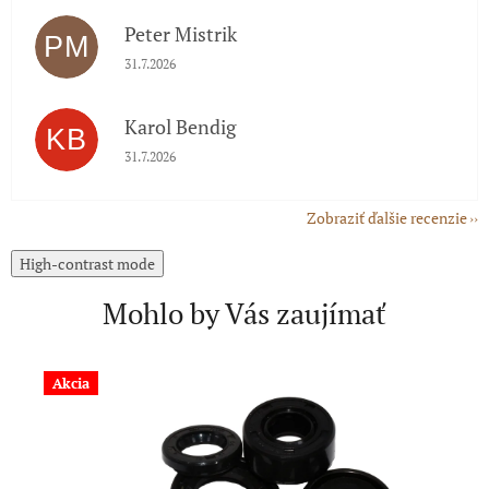
Peter Mistrik
PM
Hodnotenie obchodu je 5 z 5 hviezdičiek.
31.7.2026
Karol Bendig
KB
Hodnotenie obchodu je 5 z 5 hviezdičiek.
31.7.2026
Zobraziť ďalšie recenzie
High-contrast mode
Mohlo by Vás zaujímať
Akcia
A