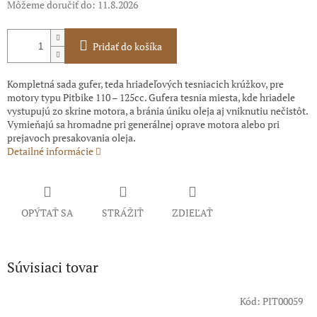
Môžeme doručiť do:
11.8.2026
Pridať do košíka
Kompletná sada gufer, teda hriadeľových tesniacich krúžkov, pre
motory typu Pitbike 110 – 125cc. Gufera tesnia miesta, kde hriadele
vystupujú zo skrine motora, a bránia úniku oleja aj vniknutiu nečistôt.
Vymieňajú sa hromadne pri generálnej oprave motora alebo pri
prejavoch presakovania oleja.
Detailné informácie
OPÝTAŤ SA
STRÁŽIŤ
ZDIEĽAŤ
Súvisiaci tovar
Kód:
PIT00059