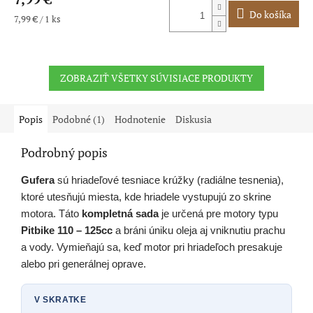
Do košíka
Jednotková
7,99 € / 1 ks
cena:
ZOBRAZIŤ VŠETKY SÚVISIACE PRODUKTY
Popis
Podobné (1)
Hodnotenie
Diskusia
Podrobný popis
Gufera
sú hriadeľové tesniace krúžky (radiálne tesnenia),
ktoré utesňujú miesta, kde hriadele vystupujú zo skrine
motora. Táto
kompletná sada
je určená pre motory typu
Pitbike 110 – 125cc
a bráni úniku oleja aj vniknutiu prachu
a vody. Vymieňajú sa, keď motor pri hriadeľoch presakuje
alebo pri generálnej oprave.
V SKRATKE