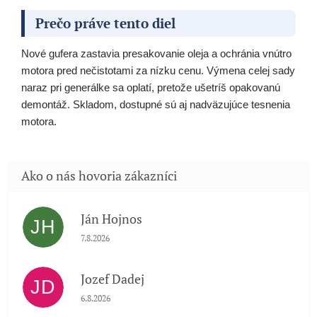
Prečo práve tento diel
Nové gufera zastavia presakovanie oleja a ochránia vnútro
motora pred nečistotami za nízku cenu. Výmena celej sady
naraz pri generálke sa oplatí, pretože ušetríš opakovanú
demontáž. Skladom, dostupné sú aj nadväzujúce tesnenia
motora.
Ján Hojnos
JH
Hodnotenie obchodu je 5 z 5 hviezdičiek.
7.8.2026
Jozef Dadej
JD
Hodnotenie obchodu je 5 z 5 hviezdičiek.
6.8.2026