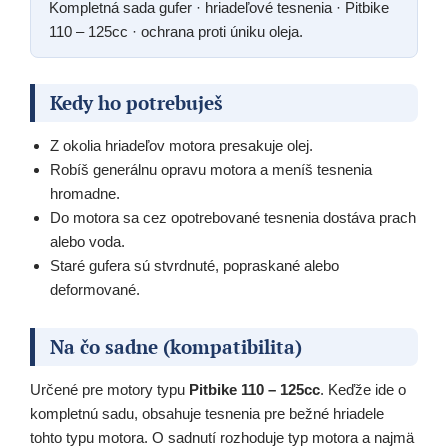
Kompletná sada gufer · hriadeľové tesnenia · Pitbike
110 – 125cc · ochrana proti úniku oleja.
Kedy ho potrebuješ
Z okolia hriadeľov motora presakuje olej.
Robíš generálnu opravu motora a meníš tesnenia
hromadne.
Do motora sa cez opotrebované tesnenia dostáva prach
alebo voda.
Staré gufera sú stvrdnuté, popraskané alebo
deformované.
Na čo sadne (kompatibilita)
Určené pre motory typu
Pitbike 110 – 125cc
. Keďže ide o
kompletnú sadu, obsahuje tesnenia pre bežné hriadele
tohto typu motora. O sadnutí rozhoduje typ motora a najmä