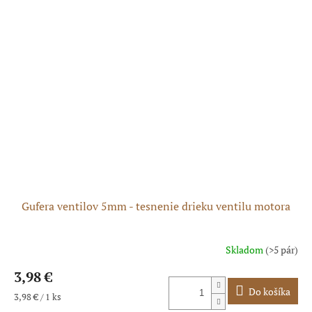
Gufera ventilov 5mm - tesnenie drieku ventilu motora
Skladom
(>5 pár)
Priemerné
hodnotenie
3,98 €
produktu
je
Do košíka
Jednotková
3,98 € / 1 ks
5,0
cena: