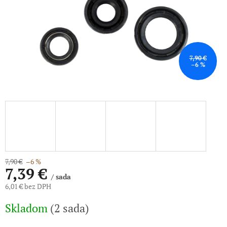
7,90 €
–6 %
7,90 €
–6 %
7,39 €
/ sada
6,01 € bez DPH
Jednotková
Skladom
(2 sada)
cena: