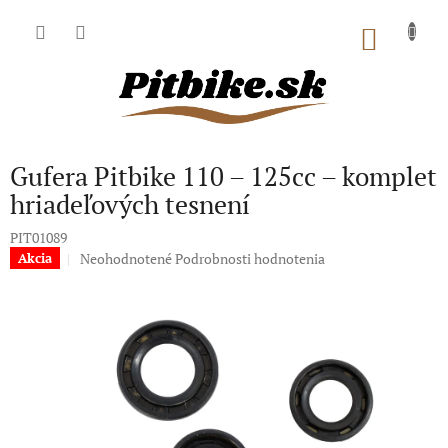
Prejsť
na
NÁKU
obsah
KOŠÍK
Gufera Pitbike 110 – 125cc – komplet
hriadeľových tesnení
PIT01089
Priemerné
Neohodnotené
Podrobnosti hodnotenia
Akcia
hodnotenie
produktu
je
0,0
z
5
hviezdičiek.