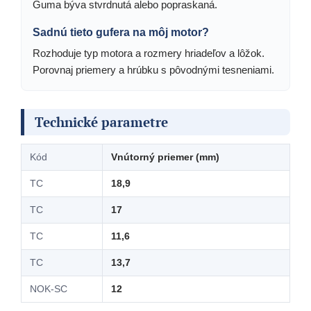
Guma býva stvrdnutá alebo popraskaná.
Sadnú tieto gufera na môj motor?
Rozhoduje typ motora a rozmery hriadeľov a lôžok.
Porovnaj priemery a hrúbku s pôvodnými tesneniami.
Technické parametre
Kód
Vnútorný priemer (mm)
TC
18,9
TC
17
TC
11,6
TC
13,7
NOK-SC
12