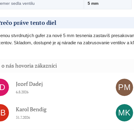
iemer sedla ventilu
5 mm
rečo práve tento diel
nou stvrdnutých gufer za nové 5 mm tesnenia zastavíš presakovanie
centov. Skladom, dostupné je aj náradie na zabrusovanie ventilov a k
Jozef Dadej
JD
PM
Hodnotenie obchodu je 5 z 5 hviezdičiek.
6.8.2026
Karol Bendig
KB
MK
Hodnotenie obchodu je 5 z 5 hviezdičiek.
31.7.2026