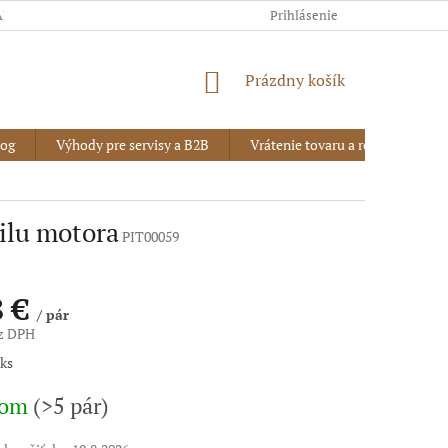
AJOV
Prihlásenie
NÁKUPNÝ
Prázdny košík
KOŠÍK
log
Výhody pre servisy a B2B
Vrátenie tovaru a reklamácia
tilu motora
PIT00059
8 €
/ pár
ez DPH
vá
 ks
dom
(>5 pár)