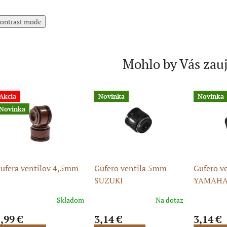
ontrast mode
Mohlo by Vás zau
Akcia
Novinka
Novinka
Novinka
ufera ventilov 4,5mm
Gufero ventila 5mm -
Gufero v
SUZUKI
YAMAH
Skladom
Na dotaz
,99 €
3,14 €
3,14 €