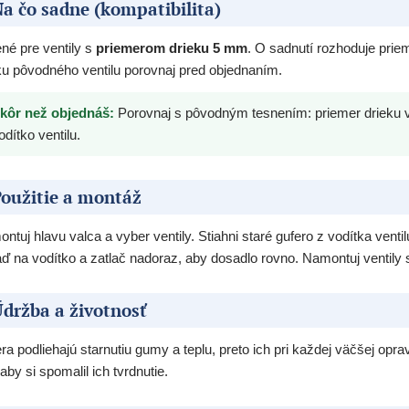
a čo sadne (kompatibilita)
né pre ventily s
priemerom drieku 5 mm
. O sadnutí rozhoduje prie
ku pôvodného ventilu porovnaj pred objednaním.
kôr než objednáš:
Porovnaj s pôvodným tesnením: priemer drieku v
odítko ventilu.
oužitie a montáž
ntuj hlavu valca a vyber ventily. Stiahni staré gufero z vodítka venti
ď na vodítko a zatlač nadoraz, aby dosadlo rovno. Namontuj ventily 
držba a životnosť
ra podliehajú starnutiu gumy a teplu, preto ich pri každej väčšej op
 aby si spomalil ich tvrdnutie.