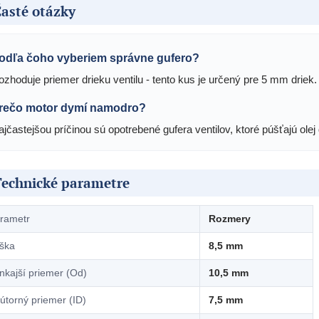
asté otázky
odľa čoho vyberiem správne gufero?
ozhoduje priemer drieku ventilu - tento kus je určený pre 5 mm driek
rečo motor dymí namodro?
jčastejšou príčinou sú opotrebené gufera ventilov, ktoré púšťajú olej
Technické parametre
rametr
Rozmery
ška
8,5 mm
nkajší priemer (Od)
10,5 mm
útorný priemer (ID)
7,5 mm