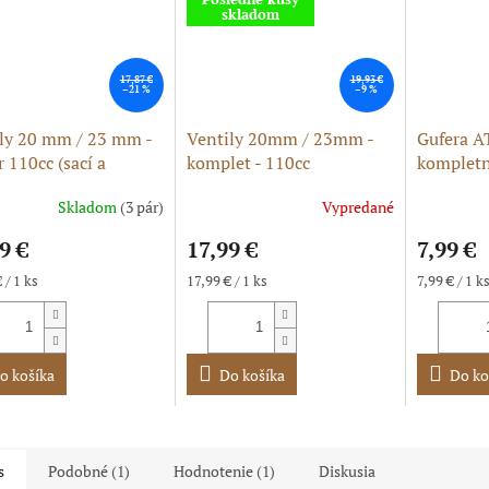
skladom
17,87 €
19,93 €
–21 %
–9 %
ly 20 mm / 23 mm -
Ventily 20mm / 23mm -
Gufera A
 110cc (sací a
komplet - 110cc
kompletn
ový)
hriadeľo
Skladom
(3 pár)
Vypredané
erné
tenie
9 €
17,99 €
7,99 €
ktu
ková
Jednotková
Jednotková
 / 1 ks
17,99 € / 1 ks
7,99 € / 1 k
cena:
cena:
ičiek.
o košíka
Do košíka
Do ko
s
Podobné (1)
Hodnotenie (1)
Diskusia