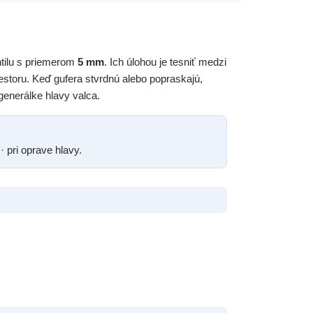
tilu s priemerom
5 mm
. Ich úlohou je tesniť medzi
estoru. Keď gufera stvrdnú alebo popraskajú,
generálke hlavy valca.
· pri oprave hlavy.