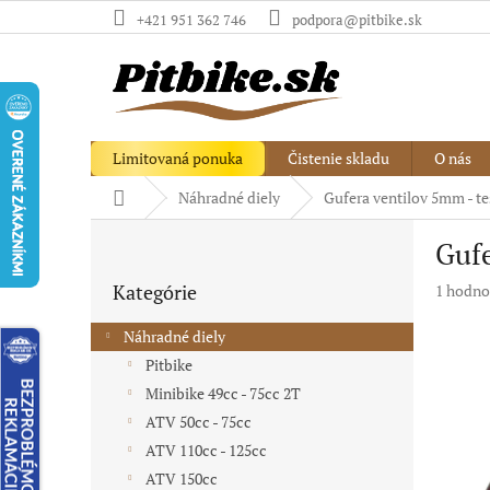
Prejsť
+421 951 362 746
podpora@pitbike.sk
na
obsah
Limitovaná ponuka
Čistenie skladu
O nás
Domov
Náhradné diely
Gufera ventilov 5mm - te
B
Gufe
o
Preskočiť
č
Kategórie
Priemer
1 hodno
kategórie
n
hodnote
ý
produkt
Náhradné diely
p
je
Pitbike
a
5,0
Minibike 49cc - 75cc 2T
z
n
5
e
ATV 50cc - 75cc
hviezdič
l
ATV 110cc - 125cc
ATV 150cc