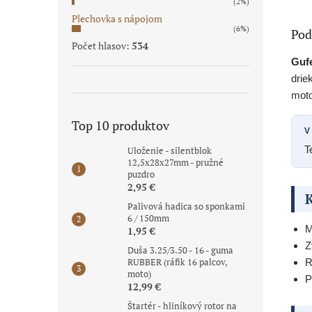
(2%)
Plechovka s nápojom
(6%)
Pod
Počet hlasov:
534
Gufe
drie
moto
Top 10 produktov
V
T
Uloženie - silentblok
12,5x28x27mm - pružné
puzdro
2,95 €
K
Palivová hadica so sponkami
6 / 150mm
M
1,95 €
Z
Duša 3.25/3.50 - 16 - guma
RUBBER (ráfik 16 palcov,
R
moto)
P
12,99 €
Štartér - hliníkový rotor na