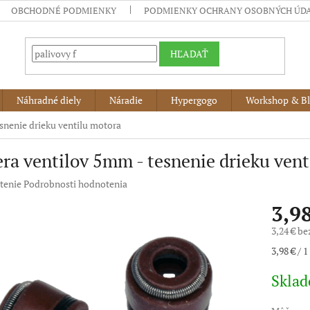
OBCHODNÉ PODMIENKY
PODMIENKY OCHRANY OSOBNÝCH ÚD
HĽADAŤ
Náhradné diely
Náradie
Hypergogo
Workshop & B
snenie drieku ventilu motora
ra ventilov 5mm - tesnenie drieku ven
né
tenie
Podrobnosti hodnotenia
nie
3,9
u
3,24 € b
Jednotko
3,98 € / 1
cena:
iek.
Skla