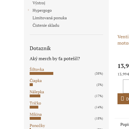
Výstroj
Hypergogo
Limitovaná ponuka
Čistenie skladu
Venti
motor
Dotazník
výfuk
Priem
Aký merch by ťa potešil?
hodno
13,9
produ
Šiltovka
je
Jednot
(38%)
13,99 €
5,0
cena:
Čiapka
z
(5%)
5
Nálepka
hviezd
(17%)
D
Tričko
(14%)
Mikina
(18%)
Popi
Ponožky