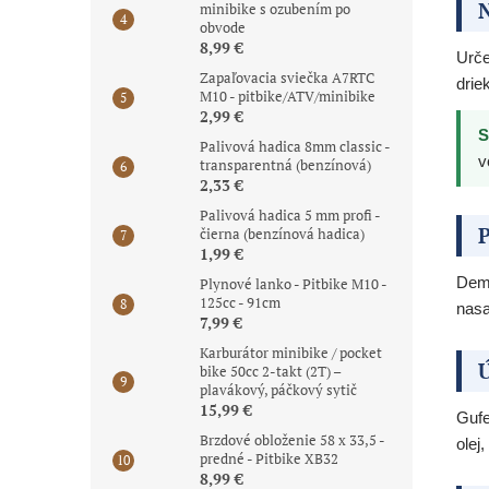
N
minibike s ozubením po
obvode
8,99 €
Urče
Zapaľovacia sviečka A7RTC
drie
M10 - pitbike/ATV/minibike
2,99 €
S
Palivová hadica 8mm classic -
v
transparentná (benzínová)
2,33 €
Palivová hadica 5 mm profi -
P
čierna (benzínová hadica)
1,99 €
Demo
Plynové lanko - Pitbike M10 -
125cc - 91cm
nasa
7,99 €
Karburátor minibike / pocket
Ú
bike 50cc 2-takt (2T) –
plavákový, páčkový sytič
15,99 €
Gufe
Brzdové obloženie 58 x 33,5 -
olej,
predné - Pitbike XB32
8,99 €