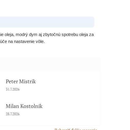
 oleja, modrý dym aj zbytočnú spotrebu oleja za
ľúče na nastavenie vôle.
Peter Mistrik
Hodnotenie obchodu je 5 z 5 hviezdičiek.
31.7.2026
Milan Kostolník
Hodnotenie obchodu je 5 z 5 hviezdičiek.
28.7.2026