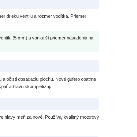
mer drieku ventilu a rozmer vodítka. Priemer
entilu (5 mm) a vonkajší priemer nasadenia na
lu a očisti dosadaciu plochu. Nové gufero opatrne
späť a hlavu skompletizuj.
rave hlavy meň za nové. Používaj kvalitný motorový