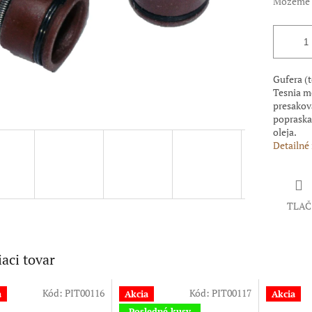
Môžeme d
Gufera (t
Tesnia m
presakova
popraska
oleja.
Detailné
TLAČ
iaci tovar
Kód:
PIT00116
Kód:
PIT00117
a
Akcia
Akcia
Posledné kusy