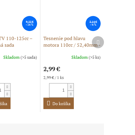
9,35 €
3,14 €
–14 %
–4 %
TV 110-125cc –
Tesnenie pod hlavu
Ďalší
á sada
motora 110cc / 52,40mm -
produkt
vých tesnení
hlavové tesnenie
Skladom
(>5 sada)
Skladom
(>5 ks)
2,99 €
Jednotková
s
2,99 € / 1 ks
cena:
šíka
Do košíka