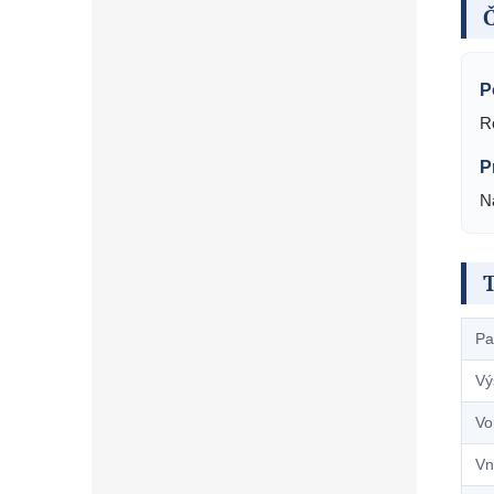
Č
P
R
P
Na
Pa
Vý
Vo
Vn