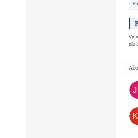
Pr
P
Výme
pár 