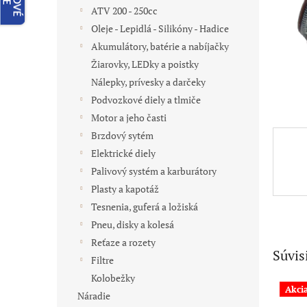
ATV 200 - 250cc
Oleje - Lepidlá - Silikóny - Hadice
Akumulátory, batérie a nabíjačky
Žiarovky, LEDky a poistky
Nálepky, prívesky a darčeky
Podvozkové diely a tlmiče
Motor a jeho časti
Brzdový sytém
Elektrické diely
Palivový systém a karburátory
Plasty a kapotáž
Tesnenia, guferá a ložiská
Pneu, disky a kolesá
Reťaze a rozety
Súvis
Filtre
Kolobežky
Akci
Náradie