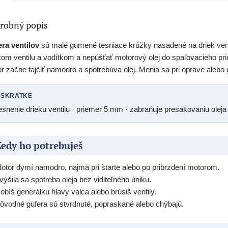
robný popis
ra ventilov
sú malé gumené tesniace krúžky nasadené na driek ven
kom ventilu a vodítkom a nepúšťať motorový olej do spaľovacieho pri
r začne fajčiť namodro a spotrebúva olej. Menia sa pri oprave alebo 
 SKRATKE
esnenie drieku ventilu · priemer 5 mm · zabraňuje presakovaniu oleja 
edy ho potrebuješ
otor dymí namodro, najmä pri štarte alebo po pribrzdení motorom.
výšila sa spotreba oleja bez viditeľného úniku.
obíš generálku hlavy valca alebo brúsiš ventily.
ôvodné gufera sú stvrdnuté, popraskané alebo chýbajú.