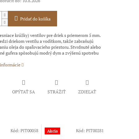
oručiť do:
10.8.2026
Pridať do košíka
esniace krúžky) ventilov pre driek s priemerom 5 mm.
edzi driekom ventilu a vodítkom, takže zabraňujú
niu oleja do spaľovacieho priestoru. Stvrdnuté alebo
né gufera spôsobujú modrý dym a zvýšenú spotrebu
 informácie
OPÝTAŤ SA
STRÁŽIŤ
ZDIEĽAŤ
Kód:
PIT00058
Kód:
PIT00281
Akcia