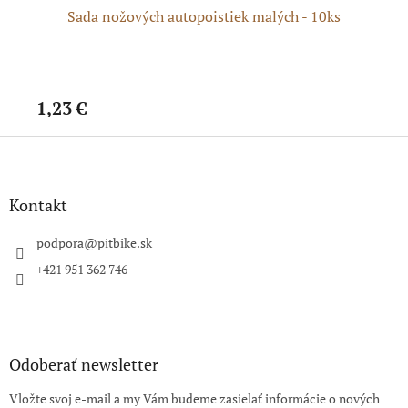
Sada nožových autopoistiek malých - 10ks
1,23 €
1,
Z
á
p
ä
Kontakt
t
i
podpora
@
pitbike.sk
e
+421 951 362 746
Odoberať newsletter
Vložte svoj e-mail a my Vám budeme zasielať informácie o nových