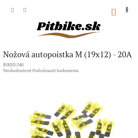
Prejsť
na
NÁKU
obsah
KOŠÍK
Nožová autopoistka M (19x12) - 20A
BIKE01340
Priemerné
Neohodnotené
Podrobnosti hodnotenia
hodnotenie
produktu
je
0,0
z
5
hviezdičiek.