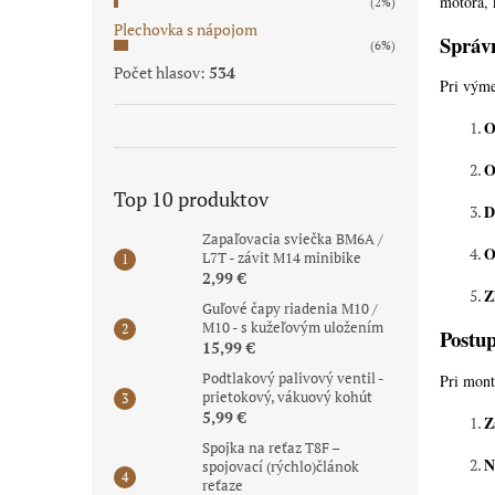
motora, 
(2%)
Plechovka s nápojom
Správn
(6%)
Počet hlasov:
534
Pri výme
O
O
Top 10 produktov
D
Zapaľovacia sviečka BM6A /
O
L7T - závit M14 minibike
2,99 €
Z
Guľové čapy riadenia M10 /
M10 - s kužeľovým uložením
Postup
15,99 €
Podtlakový palivový ventil -
Pri mont
prietokový, vákuový kohút
5,99 €
Z
Spojka na reťaz T8F –
N
spojovací (rýchlo)článok
reťaze