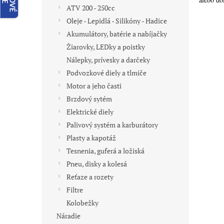
ATV 200 - 250cc
Oleje - Lepidlá - Silikóny - Hadice
Akumulátory, batérie a nabíjačky
Žiarovky, LEDky a poistky
Nálepky, prívesky a darčeky
Podvozkové diely a tlmiče
Motor a jeho časti
Brzdový sytém
Elektrické diely
Palivový systém a karburátory
Plasty a kapotáž
Tesnenia, guferá a ložiská
Pneu, disky a kolesá
Reťaze a rozety
Filtre
Kolobežky
Náradie