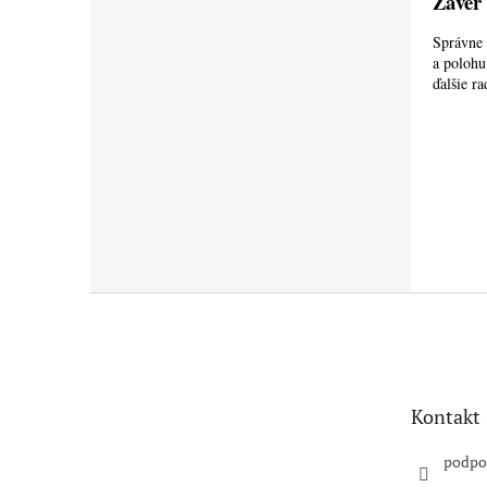
Záver
Správne 
a polohu
ďalšie r
Z
á
p
ä
t
Kontakt
i
e
podpo