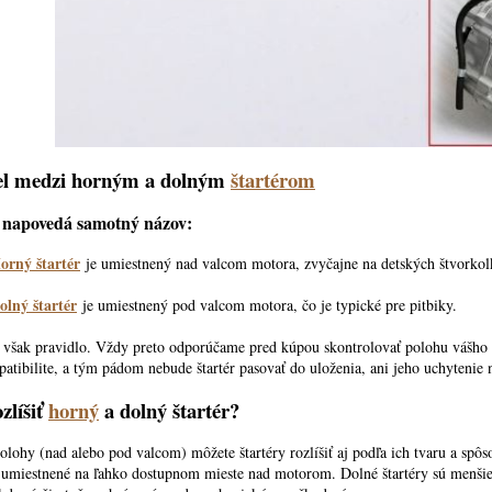
el medzi horným a dolným
štartérom
 napovedá samotný názov:
orný štartér
je umiestnený nad valcom motora, zvyčajne na detských štvorko
olný štartér
je umiestnený pod valcom motora, čo je typické pre pitbiky.
o však pravidlo. Vždy preto odporúčame pred kúpou skontrolovať polohu vášho e
atibilite, a tým pádom nebude štartér pasovať do uloženia, ani jeho uchytenie 
zlíšiť
horný
a dolný štartér?
lohy (nad alebo pod valcom) môžete štartéry rozlíšiť aj podľa ich tvaru a spôs
ú umiestnené na ľahko dostupnom mieste nad motorom. Dolné štartéry sú menši