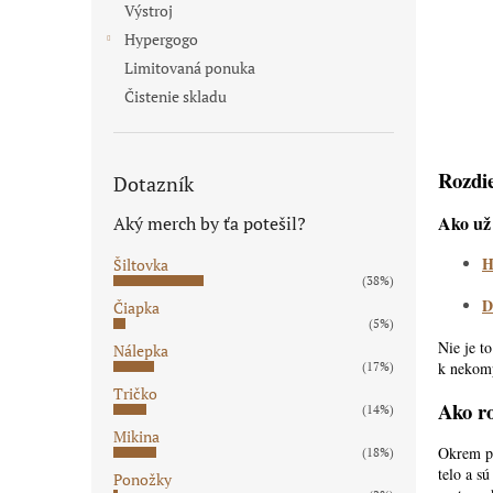
Výstroj
Hypergogo
Limitovaná ponuka
Čistenie skladu
Rozdi
Dotazník
Ako už
Aký merch by ťa potešil?
H
Šiltovka
(38%)
D
Čiapka
(5%)
Nie je t
Nálepka
k nekomp
(17%)
Tričko
Ako ro
(14%)
Mikina
Okrem po
(18%)
telo a s
Ponožky