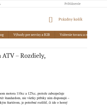
AJOV
Prihlásenie
NÁKUPNÝ
Prázdny košík
KOŠÍK
log
Výhody pre servisy a B2B
Vrátenie tovaru a reklamácia
a ATV – Rozdiely,
emom motora 110cc a 125cc, pretože zabezpečuje
rtér štandardom, nie všetky pitbiky ním disponujú –
kým štartérom, je potrebné rozlíšiť, či ide o horný