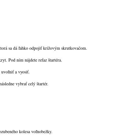
ktorá sa dá ľahko odpojiť krížovým skrutkovačom.
ryt. Pod ním nájdete reťaz štartéra.
uvoľniť a vyosiť.
ásledne vybrať celý štartér.
 ozubeného kolesa voľnobežky.