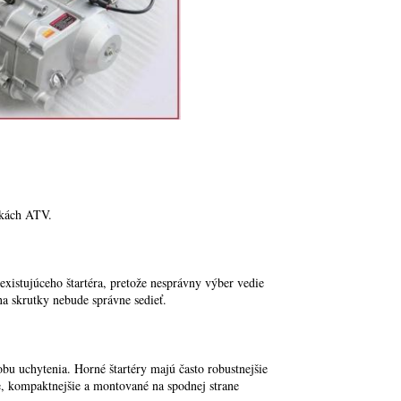
lkách ATV.
xistujúceho štartéra, pretože nesprávny výber vedie
na skrutky nebude správne sedieť.
obu uchytenia. Horné štartéry majú často robustnejšie
e, kompaktnejšie a montované na spodnej strane