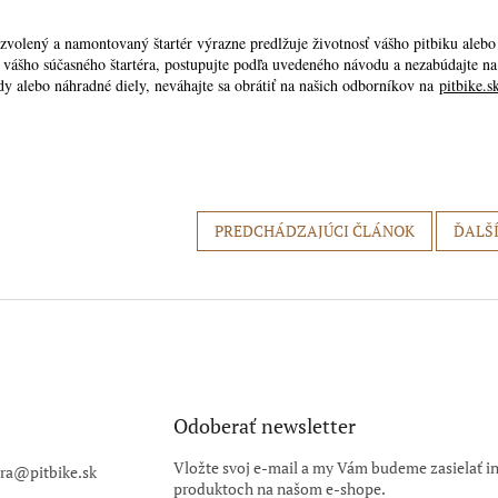
zvolený a namontovaný štartér výrazne predlžuje životnosť vášho pitbiku ale
 vášho súčasného štartéra, postupujte podľa uvedeného návodu a nezabúdajte na
ady alebo náhradné diely, neváhajte sa obrátiť na našich odborníkov na
pitbike.s
PREDCHÁDZAJÚCI ČLÁNOK
ĎALŠ
Odoberať newsletter
Vložte svoj e-mail a my Vám budeme zasielať i
ra
@
pitbike.sk
produktoch na našom e-shope.