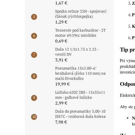
Z
1,67 €
Spojka reťaze 25H - spojovací
P
článok (rýchlospojka)
1,29 €
K
Tesnenie pod karburátor - 2T
motor 49/59cc minibike
P
0,69 €
Tip p
Duša 12 1/2x1.75 x 2.25 -
ventil DV
3,91 €
Pri výme
predchád
Pneumatika 13x5.00-6"
investíc
bezdušová (šírka 110 mm) na
malú štvorkolku
Odporú
19,99 €
Ložisko 6202 2RS - 15x35x11
Elektric
mm - guľkové ložisko
2,99 €
Aby ste 
Duša do pneumatiky 3.00-10
JS87C - vnútorná duša kolesa
N
7,98 €
k