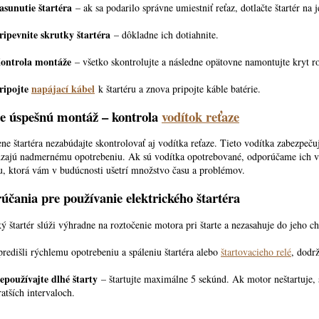
asunutie štartéra
– ak sa podarilo správne umiestniť reťaz, dotlačte štartér na
ripevnite skrutky štartéra
– dôkladne ich dotiahnite.
ontrola montáže
– všetko skontrolujte a následne opätovne namontujte kryt ro
ripojte
napájací kábel
k štartéru a znova pripojte káble batérie.
re úspešnú montáž – kontrola
vodítok reťaze
ne štartéra nezabúdajte skontrolovať aj vodítka reťaze. Tieto vodítka zabezpeču
zajú nadmernému opotrebeniu. Ak sú vodítka opotrebované, odporúčame ich vy
iu, ktorá vám v budúcnosti ušetrí množstvo času a problémov.
čania pre používanie elektrického štartéra
ký štartér slúži výhradne na roztočenie motora pri štarte a nezasahuje do jeho 
predišli rýchlemu opotrebeniu a spáleniu štartéra alebo
štartovacieho relé
, dodrž
epoužívajte dlhé štarty
– štartujte maximálne 5 sekúnd. Ak motor neštartuje, s
ratších intervaloch.