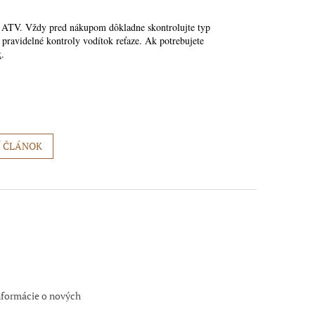
bo ATV. Vždy pred nákupom dôkladne skontrolujte typ
 pravidelné kontroly vodítok reťaze. Ak potrebujete
k
.
Í ČLÁNOK
nformácie o nových