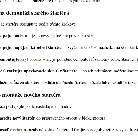
kde sú čiastočne chránené pred mechanickým poškodením.
a demontáž starého štartéra
ne štartéra postupujte podľa týchto krokov:
dpojte batériu
– je to nevyhnutné pre prevenciu skratu.
dpojte napájací kábel od štartéra
– zvyčajne sa kábel nachádza na skrutke, 
emontujte
kryt rotora
– nie je potrebné demontovať samotný rotor, stačí len k
dskrutkujte upevňovacie skrutky štartéra
– po ich odstránení môžete štartér 
ložte reťaz zo štartéra
– vďaka uvoľneniu štartéra môžete ľahko zhodiť reťaz a n
 montáže nového štartéra
áži postupujte podľa nasledujúcich bodov:
aveďte nový štartér
do pripraveného otvoru v bloku motora.
asaďte
reťaz
na ozubené koleso štartéra. Dávajte pozor, aby reťaz nevypadla z