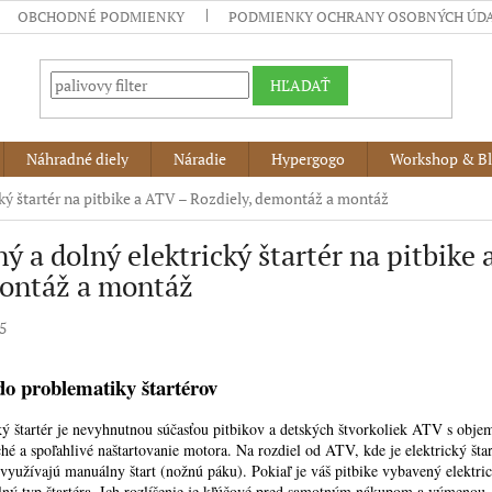
OBCHODNÉ PODMIENKY
PODMIENKY OCHRANY OSOBNÝCH ÚD
HĽADAŤ
Náhradné diely
Náradie
Hypergogo
Workshop & B
ký štartér na pitbike a ATV – Rozdiely, demontáž a montáž
ý a dolný elektrický štartér na pitbike 
ontáž a montáž
5
o problematiky štartérov
ký štartér je nevyhnutnou súčasťou pitbikov a detských štvorkoliek ATV s obj
hé a spoľahlivé naštartovanie motora. Na rozdiel od ATV, kde je elektrický šta
 využívajú manuálny štart (nožnú páku). Pokiaľ je váš pitbike vybavený elektric
lný typ štartéra. Ich rozlíšenie je kľúčové pred samotným nákupom a výmenou.