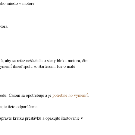
 jeho miesto v motore.
tora.
jú, aby sa reťaz nešúchala o steny bloku motora, čím
meniť ihneď spolu so štartérom. Ide o malú
chodu. Časom sa opotrebuje a je
potrebné ho vymeniť
.
ujte tieto odporúčania:
pravte krátku prestávku a opakujte štartovanie v