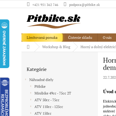
Prejsť
+421 951 362 746
podpora@pitbike.sk
na
obsah
Limitovaná ponuka
Čistenie skladu
O nás
Domov
Workshop & Blog
Horný a dolný elektric
B
Horn
o
Preskočiť
č
dem
Kategórie
kategórie
n
ý
22.7.202
Náhradné diely
p
Pitbike
a
Úvod d
Minibike 49cc - 75cc 2T
n
e
ATV 50cc - 75cc
Elektric
l
jednoduc
ATV 110cc - 125cc
niektoré
ATV 150cc
alebo do