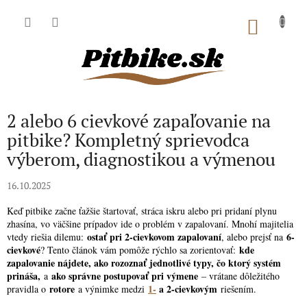
Prejsť
na
NÁKU
obsah
KOŠÍK
2 alebo 6 cievkové zapaľovanie na
pitbike? Kompletný sprievodca
výberom, diagnostikou a výmenou
16.10.2025
Keď pitbike začne ťažšie štartovať, stráca iskru alebo pri pridaní plynu
zhasína, vo väčšine prípadov ide o problém v zapalovaní. Mnohí majitelia
ostať pri 2-cievkovom zapalovaní
6-
vtedy riešia dilemu:
, alebo prejsť na
cievkové
kde
? Tento článok vám pomôže rýchlo sa zorientovať:
zapalovanie nájdete, ako rozoznať jednotlivé typy, čo ktorý systém
prináša,
ako správne postupovať pri výmene
a
– vrátane dôležitého
rotore
1-
a 2-cievkovým
pravidla o
a výnimke medzi
riešením.