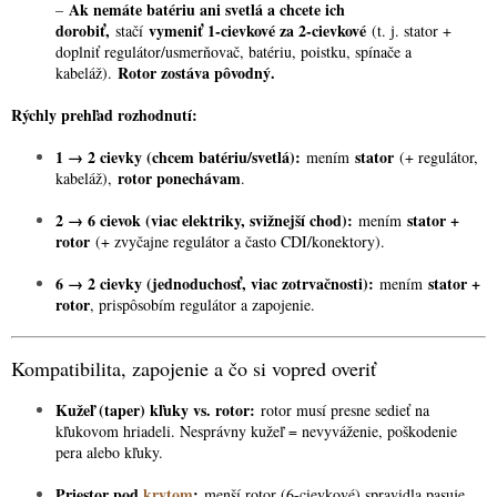
Ak nemáte batériu ani svetlá a chcete ich
–
dorobiť,
vymeniť 1-cievkové za 2-cievkové
stačí
(t. j. stator +
doplniť regulátor/usmerňovač, batériu, poistku, spínače a
Rotor zostáva pôvodný.
kabeláž).
Rýchly prehľad rozhodnutí:
1 → 2 cievky (chcem batériu/svetlá):
stator
mením
(+ regulátor,
rotor ponechávam
kabeláž),
.
2 → 6 cievok (viac elektriky, svižnejší chod):
stator +
mením
rotor
(+ zvyčajne regulátor a často CDI/konektory).
6 → 2 cievky (jednoduchosť, viac zotrvačnosti):
stator +
mením
rotor
, prispôsobím regulátor a zapojenie.
Kompatibilita, zapojenie a čo si vopred overiť
Kužeľ (taper) kľuky vs. rotor:
rotor musí presne sedieť na
kľukovom hriadeli. Nesprávny kužeľ = nevyváženie, poškodenie
pera alebo kľuky.
Priestor pod
krytom
:
menší rotor (6-cievkové) spravidla pasuje,