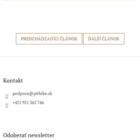
PREDCHÁDZAJÚCI ČLÁNOK
ĎALŠÍ ČLÁNOK
Z
á
p
ä
Kontakt
t
i
podpora
@
pitbike.sk
e
+421 951 362 746
Odoberať newsletter