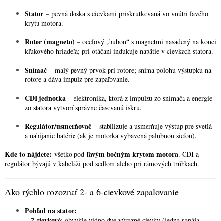
Stator
– pevná doska s cievkami priskrutkovaná vo vnútri ľavého
krytu motora.
Rotor (magneto)
– oceľový „bubon“ s magnetmi nasadený na konci
kľukového hriadeľa; pri otáčaní indukuje napätie v cievkach statora.
Snímač
– malý pevný prvok pri rotore; sníma polohu výstupku na
rotore a dáva impulz pre zapaľovanie.
CDI jednotka
– elektronika, ktorá z impulzu zo snímača a energie
zo statora vytvorí správne časovanú iskru.
Regulátor/usmerňovač
– stabilizuje a usmerňuje výstup pre svetlá
a nabíjanie batérie (ak je motorka vybavená palubnou sieťou).
Kde to nájdete:
ľavým bočným krytom motora
všetko pod
. CDI a
regulátor bývajú v kabeláži pod sedlom alebo pri rámových trúbkach.
Ako rýchlo rozoznať 2- a 6-cievkové zapalovanie
Pohľad na stator:
2-cievkové
–
: obvykle vidno dve výrazné cievky (jedna napája