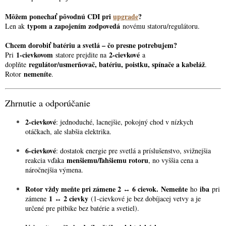
Môžem ponechať pôvodnú CDI pri
upgrade
?
typom a zapojením zodpovedá
Len ak
novému statoru/regulátoru.
Chcem dorobiť batériu a svetlá – čo presne potrebujem?
1-cievkovom
2-cievkové
Pri
statore prejdite na
a
regulátor/usmerňovač, batériu, poistku, spínače a kabeláž
doplňte
.
nemeníte
Rotor
.
Zhrnutie a odporúčanie
2-cievkové
: jednoduché, lacnejšie, pokojný chod v nízkych
otáčkach, ale slabšia elektrika.
6-cievkové
: dostatok energie pre svetlá a príslušenstvo, svižnejšia
menšiemu/ľahšiemu rotoru
reakcia vďaka
, no vyššia cena a
náročnejšia výmena.
Rotor vždy meňte pri zámene 2 ↔ 6 cievok.
Nemeňte
iba
ho
pri
1 ↔ 2 cievky
zámene
(1-cievkové je bez dobíjacej vetvy a je
určené pre pitbike bez batérie a svetiel).