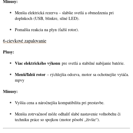
Mínusy:
Menšia elektrická rezerva – slabšie svetlá a obmedzenia pri
doplnkoch (USB, blinkre, silné LED).
Pomalšia reakcia na plyn (ťažší rotor).
6-cievkové zapalovanie
Plusy:
Viac elektrického výkonu
pre svetlá a stabilné nabíjanie batérie.
Menší/ľahší rotor
– rýchlejšia odozva, motor sa ochotnejšie vytáča.
mpvy
Mínusy:
Vyššia cena a náročnejšia kompatibilita pri prestavbe.
Menšia zotrvačnosť môže odhaliť slabé nastavenie voľnobehu či
techniku práce so spojkou (motor pôsobí „živšie“).