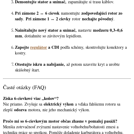
Demontujte stator a snímač,
zapamätajte si trasu káblov.
Pri zámene 2 ↔ 6 cievok
zodpovedajúci rotor zo
namontujte
sady
Pri zámene 1 ↔ 2 cievky
nechajte pôvodný
.
rotor
.
Nainštalujte nový stator a snímač,
medzeru 0,3–0,6
nastavte
mm
, dotiahnite so závitovým lepidlom.
Zapojte
regulátor
a CDI
podľa schémy, skontrolujte konektory a
kostry.
Otestujte iskru a nabíjanie,
až potom uzavrite kryt a urobte
skúšobný štart.
Časté otázky (FAQ)
Získa 6-cievkové viac „koňov“?
elektrický výkon
Nie priamo. Zvyšuje sa
a vďaka ľahšiemu rotoru sa
odozva
zlepší
motora, nie jeho mechanický výkon.
Prečo mi so 6-cievkovým motor občas zhasne v pomalej pasáži?
Menšia zotrvačnosť zvýrazní nastavenie voľnobehu/bohatosti zmesi a
techniku práce so spojkou. Pomôže doladenie karburátora a voľnobehu.