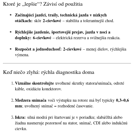
Ktoré je „lepšie“? Závisí od použitia
Začínajúci jazdci, traily, technická jazda v nízkych
otáčkach:
2-cievkové
skôr
– stabilita a tolerantnejší chod.
Rýchlejšie jazdenie, športovejší prejav, jazda v noci a
doplnky:
6-cievkové
– elektrická rezerva a svižnejšia reakcia.
Rozpočet a jednoduchosť:
2-cievkové
– menej dielov, rýchlejšia
výmena.
Keď niečo zlyhá: rýchla diagnostika doma
Vizuálne skontrolujte
uvoľnené skrutky statora/snímača, odreté
káble, oxidáciu konektorov.
Medzera snímača
0,3–0,6
voči výstupku na rotore má byť typicky
mm
; uvoľnený snímač = rozhodené časovanie.
Iskra:
silná modrá pri štartovaní je v poriadku; slabá/žltá alebo
žiadna nasmeruje pozornosť na stator, snímač, CDI alebo indukčnú
cievku.