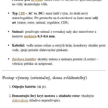
no vždy skontrolujte vôľu.
Typ
CDI
– AC vs. DC:
musí ladiť s tým, čo dodá nový
celý
stator/regulátor. Pri prestavbe na 6-cievkové sa často mení
set
(stator, rotor, snímač, regulátor, CDI).
Snímač:
používajte snímač z rovnakej sady ako stator/rotor a
medzeru
0,3–0,6 mm
nastavte
.
Kabeláž:
veďte mimo reťaze a ostrých hrán; konektory chráňte proti
vode, spoje poistite sťahovacími páskami.
Závitové lepidlo
:
skrutky statora a snímača poistite (Loctite) –
vibrácie pitbiku sú neúprosné.
Postup výmeny (orientačný, doma zvládnuteľný)
Odpojte batériu
(ak je).
Demontujte ľavý kryt motora
stiahnite rotor
a
vhodným
sťahovákom
(kladivo nepoužívajte).