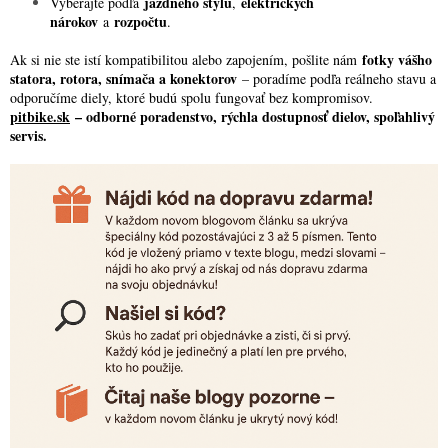
jazdného štýlu
elektrických
Vyberajte podľa
,
nárokov
rozpočtu
a
.
fotky vášho
Ak si nie ste istí kompatibilitou alebo zapojením, pošlite nám
statora, rotora, snímača a konektorov
– poradíme podľa reálneho stavu a
odporučíme diely, ktoré budú spolu fungovať bez kompromisov.
pitbike.sk
– odborné poradenstvo, rýchla dostupnosť dielov, spoľahlivý
servis.