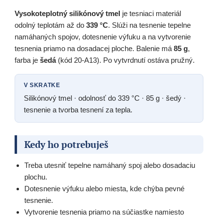
Vysokoteplotný silikónový tmel
je tesniaci materiál
odolný teplotám až do
339 °C
. Slúži na tesnenie tepelne
namáhaných spojov, dotesnenie výfuku a na vytvorenie
tesnenia priamo na dosadacej ploche. Balenie má
85 g
,
farba je
šedá
(kód 20-A13). Po vytvrdnutí ostáva pružný.
V SKRATKE
Silikónový tmel · odolnosť do 339 °C · 85 g · šedý ·
tesnenie a tvorba tesnení za tepla.
Kedy ho potrebuješ
Treba utesniť tepelne namáhaný spoj alebo dosadaciu
plochu.
Dotesnenie výfuku alebo miesta, kde chýba pevné
tesnenie.
Vytvorenie tesnenia priamo na súčiastke namiesto