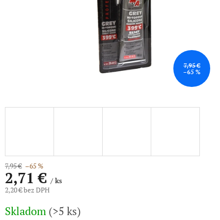
7,95 €
–65 %
7,95 €
–65 %
2,71 €
/ ks
2,20 € bez DPH
Jednotková
Skladom
(>5 ks)
cena: