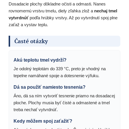
Dosadacie plochy dôkladne očisti a odmasti. Nanes
rovnomernú vrstvu tmelu, diely zľahka zlož a
nechaj tmel
vytvrdnúť
podľa hrúbky vrstvy. Až po vytvrdnutí spoj plne
zaťaž a vystav teplu.
Časté otázky
Akú teplotu tmel vydrží?
Je odolný teplotám do 339 °C, preto je vhodný na
tepelne namáhané spoje a dotesnenie výfuku.
Dá sa použiť namiesto tesnenia?
Áno, dá sa ním vytvoriť tesnenie priamo na dosadacej
ploche. Plochy musia byť čisté a odmastené a tmel
treba nechať vytvrdnúť.
Kedy môžem spoj zaťažiť?