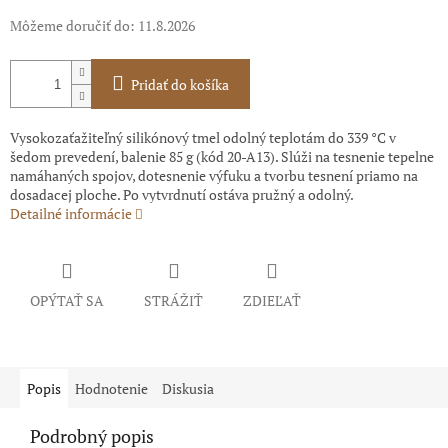
Môžeme doručiť do:
11.8.2026
Pridať do košíka
Vysokozaťažiteľný silikónový tmel odolný teplotám do 339 °C v
šedom prevedení, balenie 85 g (kód 20-A13). Slúži na tesnenie tepelne
namáhaných spojov, dotesnenie výfuku a tvorbu tesnení priamo na
dosadacej ploche. Po vytvrdnutí ostáva pružný a odolný.
Detailné informácie
OPÝTAŤ SA
STRÁŽIŤ
ZDIEĽAŤ
Popis
Hodnotenie
Diskusia
Podrobný popis