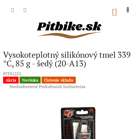
Prejsť
na
NÁKU
obsah
KOŠÍK
Vysokoteplotný silikónový tmel 339
°C, 85 g - šedý (20-A13)
PIT01253
Akcia
Novinka
Čistenie skladu
Priemerné
Neohodnotené
Podrobnosti hodnotenia
hodnotenie
produktu
je
0,0
z
5
hviezdičiek.