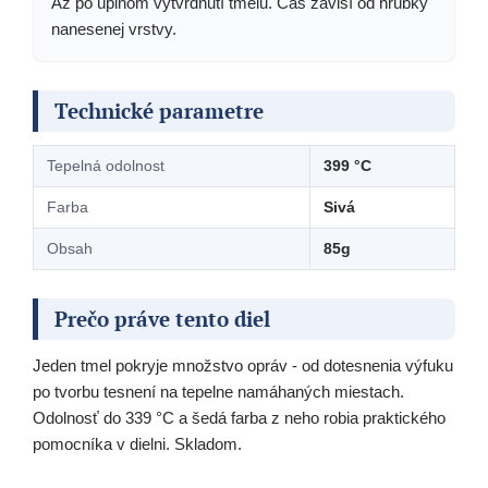
Až po úplnom vytvrdnutí tmelu. Čas závisí od hrúbky
nanesenej vrstvy.
Technické parametre
Tepelná odolnost
399 °C
Farba
Sivá
Obsah
85g
Prečo práve tento diel
Jeden tmel pokryje množstvo opráv - od dotesnenia výfuku
po tvorbu tesnení na tepelne namáhaných miestach.
Odolnosť do 339 °C a šedá farba z neho robia praktického
pomocníka v dielni. Skladom.