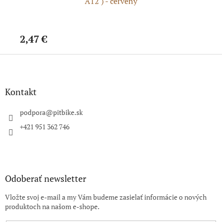
A12 ) - červený
2,47 €
4,
Z
á
p
ä
Kontakt
t
i
podpora
@
pitbike.sk
e
+421 951 362 746
Odoberať newsletter
Vložte svoj e-mail a my Vám budeme zasielať informácie o nových
produktoch na našom e-shope.