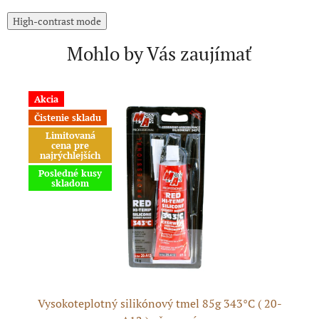
High-contrast mode
Mohlo by Vás zaujímať
Akcia
Čistenie skladu
Limitovaná
cena pre
najrýchlejších
Posledné kusy
skladom
ml
Vysokoteplotný silikónový tmel 85g 343°C ( 20-
Vy