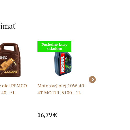
jímať
Posledné kusy
Akcia
skladom
Čistenie skladu
ý olej PEMCO
Motorový olej 10W-40
Motorový olej 1
40 - 5L
4T MOTUL 5100 - 1L
syntetický 4T AT
Pitbike 1L
16,79 €
13,82 €