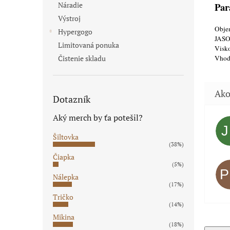
Par
Náradie
Výstroj
Obje
Hypergogo
JASO
Limitovaná ponuka
Visko
Vhod
Čistenie skladu
Dotazník
Aký merch by ťa potešil?
Šiltovka
(38%)
Čiapka
(5%)
Nálepka
(17%)
Tričko
(14%)
Mikina
(18%)