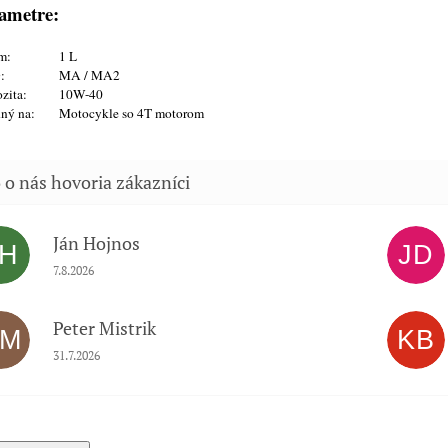
ametre:
m:
1 L
:
MA / MA2
zita:
10W-40
ný na:
Motocykle so 4T motorom
Ján Hojnos
JH
JD
Hodnotenie obchodu je 5 z 5 hviezdičiek.
7.8.2026
Peter Mistrik
PM
KB
Hodnotenie obchodu je 5 z 5 hviezdičiek.
31.7.2026