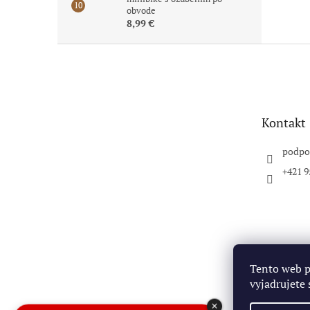
obvode
8,99 €
Z
á
p
ä
t
Kontakt
i
e
podpo
+421 9
Tento web 
vyjadrujete 
✕