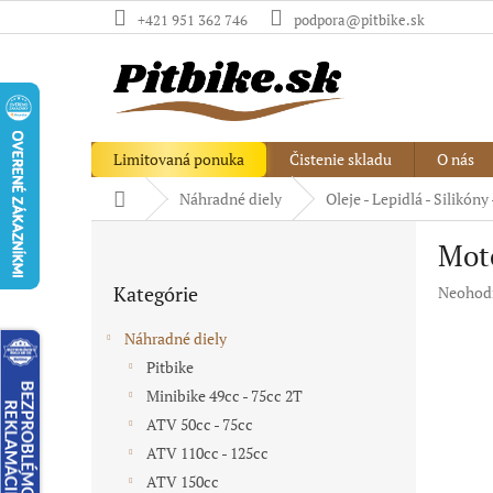
Prejsť
+421 951 362 746
podpora@pitbike.sk
na
obsah
Limitovaná ponuka
Čistenie skladu
O nás
Domov
Náhradné diely
Oleje - Lepidlá - Silikóny
B
Mot
o
Preskočiť
č
Kategórie
Priemer
Neohod
kategórie
n
hodnote
ý
produkt
Náhradné diely
p
je
Pitbike
a
0,0
Minibike 49cc - 75cc 2T
z
n
5
e
ATV 50cc - 75cc
hviezdič
l
ATV 110cc - 125cc
ATV 150cc