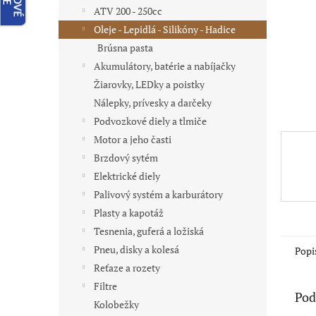
ATV 200 - 250cc
Oleje - Lepidlá - Silikóny - Hadice
Brúsna pasta
Akumulátory, batérie a nabíjačky
Žiarovky, LEDky a poistky
Nálepky, prívesky a darčeky
Podvozkové diely a tlmiče
Motor a jeho časti
Brzdový sytém
Elektrické diely
Palivový systém a karburátory
Plasty a kapotáž
Tesnenia, guferá a ložiská
Pneu, disky a kolesá
Popi
Reťaze a rozety
Filtre
Pod
Kolobežky