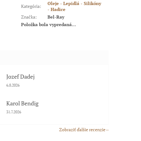
Oleje - Lepidlá - Silikóny
Kategória
:
- Hadice
Značka
:
Bel-Ray
Položka bola vypredaná…
Jozef Dadej
Hodnotenie obchodu je 5 z 5 hviezdičiek.
6.8.2026
Karol Bendig
Hodnotenie obchodu je 5 z 5 hviezdičiek.
31.7.2026
Zobraziť ďalšie recenzie