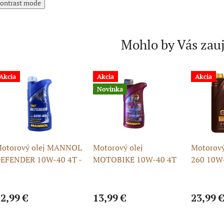
ontrast mode
Mohlo by Vás zau
Akcia
Akcia
Akcia
Novinka
otorový olej MANNOL
Motorový olej
Motorov
EFENDER 10W-40 4T -
MOTOBIKE 10W-40 4T
260 10W-
L (4-takt)
MANNOL 7812 - 1L
2,99 €
13,99 €
23,99 €