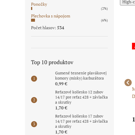
High-c
Ponožky
(2%)
Plechovka s nápojom
(6%)
Počet hlasov:
534
Akcia
Akcia
Novinka
Top 10 produktov
Gumené tesnenie plavákovej
komory (misky) karburátora
0,99 €
30
Motorový olej MOTUL
Motorový olej
M
Reťazové koliesko 12 zubov
L
7100 10W-40 4T - 1 L
QUALITIUM classic
D
14/17 pre reťaz 428 + závlačka
a skrutky
(syntetický)
10W-40 - pitbike a ATV
1
1,70 €
Reťazové koliesko 17 zubov
18,78 €
16,99 €
1
14/17 pre reťaz 428 + závlačka
a skrutky
1,70 €