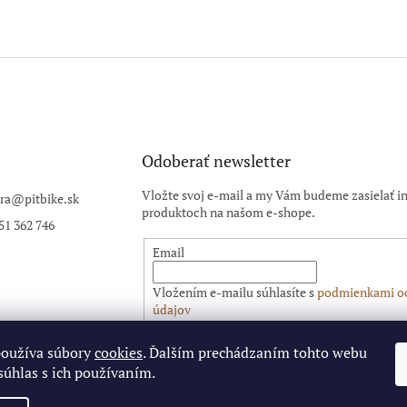
Odoberať newsletter
Vložte svoj e-mail a my Vám budeme zasielať i
ra
@
pitbike.sk
produktoch na našom e-shope.
51 362 746
Email
Vložením e-mailu súhlasíte s
podmienkami o
údajov
PRIHLÁSIŤ SA
používa súbory
cookies
. Ďalším prechádzaním tohto webu
súhlas s ich používaním.