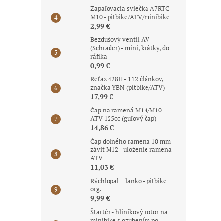
Zapaľovacia sviečka A7RTC
M10 - pitbike/ATV/minibike
2,99 €
Bezdušový ventil AV
(Schrader) - mini, krátky, do
ráfika
0,99 €
Reťaz 428H - 112 článkov,
značka YBN (pitbike/ATV)
17,99 €
Čap na ramená M14/M10 -
ATV 125cc (guľový čap)
14,86 €
Čap dolného ramena 10 mm -
závit M12 - uloženie ramena
ATV
11,03 €
Rýchlopal + lanko - pitbike
org.
9,99 €
Štartér - hliníkový rotor na
minibike s ozubením po