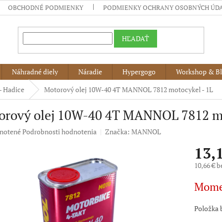
OBCHODNÉ PODMIENKY
PODMIENKY OCHRANY OSOBNÝCH ÚD
HĽADAŤ
Náhradné diely
Náradie
Hypergogo
Workshop & B
 - Hadice
Motorový olej 10W-40 4T MANNOL 7812 motocykel - 1L
orový olej 10W-40 4T MANNOL 7812 mo
né
notené
Podrobnosti hodnotenia
Značka:
MANNOL
nie
13,
u
10,66 € 
Jednotko
Mome
cena:
iek.
Položka 