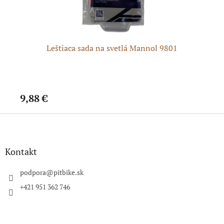
 (
Leštiaca sada na svetlá Mannol 9801
9,88 €
11
Z
á
p
ä
Kontakt
t
i
podpora
@
pitbike.sk
e
+421 951 362 746