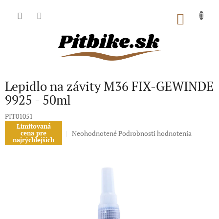
Prejsť
na
NÁKU
obsah
KOŠÍK
Lepidlo na závity M36 FIX-GEWINDE
9925 - 50ml
PIT01051
Limitovaná
Priemerné
Neohodnotené
Podrobnosti hodnotenia
cena pre
najrýchlejších
hodnotenie
produktu
je
0,0
z
5
hviezdičiek.