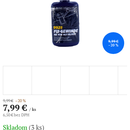
9,99 €
–20 %
9,99 €
–20 %
7,99 €
/ ks
6,50 € bez DPH
Jednotková
Skladom
(3 ks)
cena: