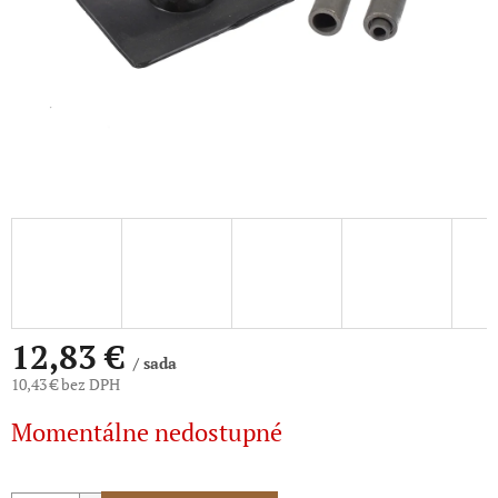
12,83 €
/ sada
10,43 € bez DPH
Jednotková
Momentálne nedostupné
cena: