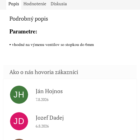
Popis
Hodnotenie
Diskusia
Podrobný popis
Parametre:
• vhodné na výmenu ventilov so stopkou do 6mm
Ján Hojnos
JH
Hodnotenie obchodu je 5 z 5 hviezdičiek.
7.8.2026
Jozef Dadej
JD
Hodnotenie obchodu je 5 z 5 hviezdičiek.
6.8.2026