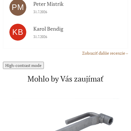
Peter Mistrik
PM
Hodnotenie obchodu je 5 z 5 hviezdičiek.
31.7.2026
Karol Bendig
KB
Hodnotenie obchodu je 5 z 5 hviezdičiek.
31.7.2026
Zobraziť ďalšie recenzie
High-contrast mode
Mohlo by Vás zaujímať