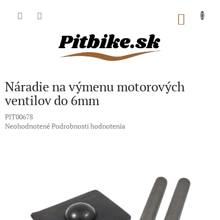
Prejsť
na
NÁKU
obsah
KOŠÍK
Náradie na výmenu motorových
ventilov do 6mm
PIT00678
Priemerné
Neohodnotené
Podrobnosti hodnotenia
hodnotenie
produktu
je
0,0
z
5
hviezdičiek.