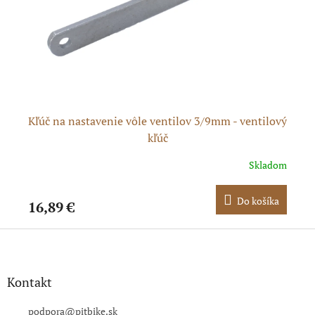
die
Kľúč na nastavenie vôle ventilov 3/9mm - ventilový
kľúč
dom
Skladom
ka
Do košíka
16,89 €
15
Z
á
p
ä
Kontakt
t
i
podpora
@
pitbike.sk