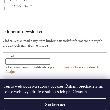
e
+421 951 362 746
Odoberať newsletter
Vložte svoj e-mail a my Vám budeme zasielať informácie o nových
produktoch na našom e-shope.
Email
Vložením e-mailu súhlasíte s
podmienkami ochrany osobných
údajov
PRIHLÁSIŤ SA
Tento web používa súbory
cookies
. Ďalším prechádzaním
tohto webu vyjadrujete súhlas s ich používaním.
Nastavenie
Vytvoril Shoptet