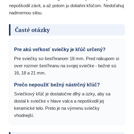
nepoškodil závit, a až potom ju dotiahni kľúčom. Nedoťahuj
nadmernou silou.
Časté otázky
Pre akú veľkosť sviečky je kľúč určený?
Pre sviečky so šesťhranom 18 mm. Pred nákupom si
over rozmer šesťhranu na svojej sviečke - bežné sú
16, 18 a 21 mm.
Prečo nepoužiť bežný nástrčný kľúč?
Sviečkový kľúč je dostatočne dlhý a úzky, aby sa
dostal k sviečke v hlave valca a nepoškodil jej
keramické telo. Preto je na výmenu sviečky
vhodnejší.