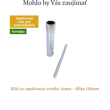
Mohlo by Vás zaujímať
Limitovaná
A
cena pre
Č
najrýchlejších
Novinka
Kľúč na zapaľovaciu sviečku 16mm – dĺžka 100mm
Un