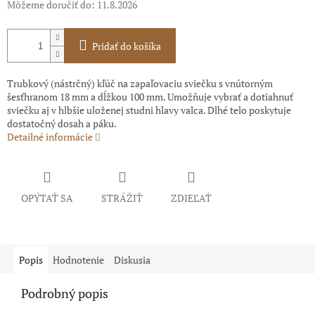
Môžeme doručiť do:
11.8.2026
Pridať do košíka
Trubkový (nástrčný) kľúč na zapaľovaciu sviečku s vnútorným
šesťhranom 18 mm a dĺžkou 100 mm. Umožňuje vybrať a dotiahnuť
sviečku aj v hlbšie uloženej studni hlavy valca. Dlhé telo poskytuje
dostatočný dosah a páku.
Detailné informácie
OPÝTAŤ SA
STRÁŽIŤ
ZDIEĽAŤ
Popis
Hodnotenie
Diskusia
Podrobný popis