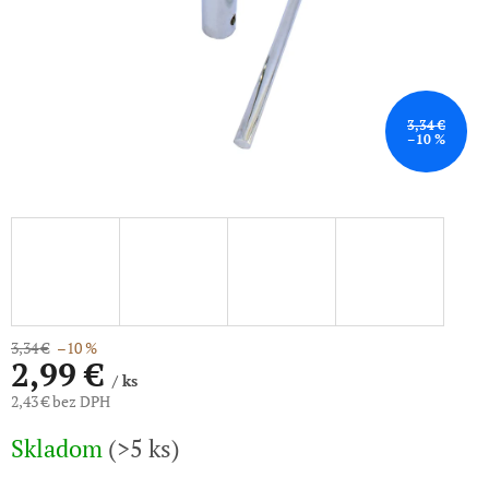
3,34 €
–10 %
3,34 €
–10 %
2,99 €
/ ks
2,43 € bez DPH
Jednotková
Skladom
(>5 ks)
cena: