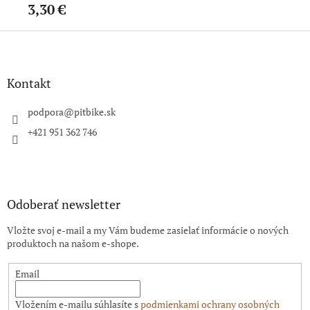
3,30 €
2,
Z
á
p
ä
Kontakt
t
i
podpora
@
pitbike.sk
e
+421 951 362 746
Odoberať newsletter
Vložte svoj e-mail a my Vám budeme zasielať informácie o nových
produktoch na našom e-shope.
Email
Vložením e-mailu súhlasíte s
podmienkami ochrany osobných