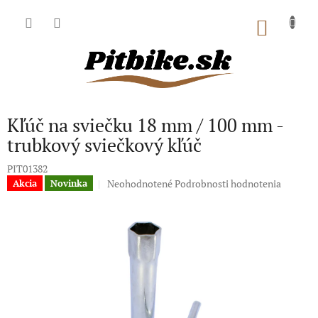
Prejsť
na
NÁKU
obsah
KOŠÍK
Kľúč na sviečku 18 mm / 100 mm -
trubkový sviečkový kľúč
PIT01382
Priemerné
Neohodnotené
Podrobnosti hodnotenia
Akcia
Novinka
hodnotenie
produktu
je
0,0
z
5
hviezdičiek.