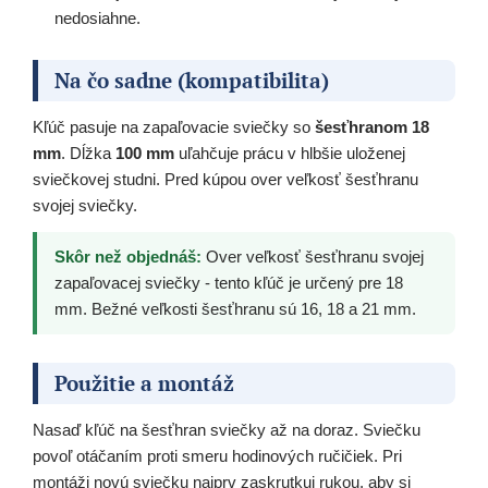
nedosiahne.
Na čo sadne (kompatibilita)
Kľúč pasuje na zapaľovacie sviečky so
šesťhranom 18
mm
. Dĺžka
100 mm
uľahčuje prácu v hlbšie uloženej
sviečkovej studni. Pred kúpou over veľkosť šesťhranu
svojej sviečky.
Skôr než objednáš:
Over veľkosť šesťhranu svojej
zapaľovacej sviečky - tento kľúč je určený pre 18
mm. Bežné veľkosti šesťhranu sú 16, 18 a 21 mm.
Použitie a montáž
Nasaď kľúč na šesťhran sviečky až na doraz. Sviečku
povoľ otáčaním proti smeru hodinových ručičiek. Pri
montáži novú sviečku najprv zaskrutkuj rukou, aby si