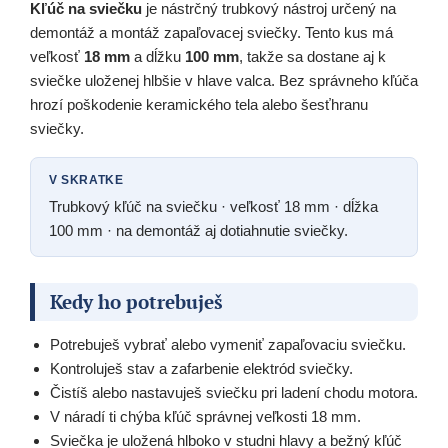
Kľúč na sviečku
je nástrčný trubkový nástroj určený na
demontáž a montáž zapaľovacej sviečky. Tento kus má
veľkosť
18 mm
a dĺžku
100 mm
, takže sa dostane aj k
sviečke uloženej hlbšie v hlave valca. Bez správneho kľúča
hrozí poškodenie keramického tela alebo šesťhranu
sviečky.
V SKRATKE
Trubkový kľúč na sviečku · veľkosť 18 mm · dĺžka
100 mm · na demontáž aj dotiahnutie sviečky.
Kedy ho potrebuješ
Potrebuješ vybrať alebo vymeniť zapaľovaciu sviečku.
Kontroluješ stav a zafarbenie elektród sviečky.
Čistíš alebo nastavuješ sviečku pri ladení chodu motora.
V náradí ti chýba kľúč správnej veľkosti 18 mm.
Sviečka je uložená hlboko v studni hlavy a bežný kľúč