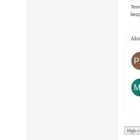
Tesn
bezp
High-c