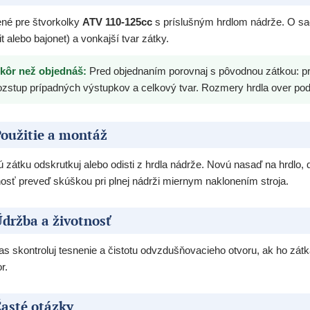
né pre štvorkolky
ATV 110-125cc
s príslušným hrdlom nádrže. O sad
it alebo bajonet) a vonkajší tvar zátky.
kôr než objednáš:
Pred objednaním porovnaj s pôvodnou zátkou: prie
ozstup prípadných výstupkov a celkový tvar. Rozmery hrdla over pod
oužitie a montáž
ú zátku odskrutkuj alebo odisti z hrdla nádrže. Novú nasaď na hrdlo, do
osť preveď skúškou pri plnej nádrži miernym naklonením stroja.
držba a životnosť
s skontroluj tesnenie a čistotu odvzdušňovacieho otvoru, ak ho zátka
r.
asté otázky