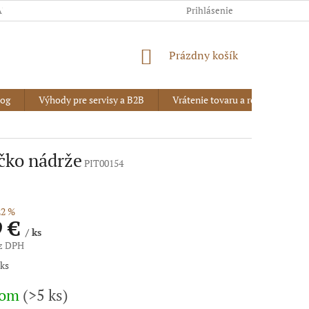
AJOV
Prihlásenie
NÁKUPNÝ
Prázdny košík
KOŠÍK
log
Výhody pre servisy a B2B
Vrátenie tovaru a reklamácia
ečko nádrže
PIT00154
2 %
9 €
/ ks
ez DPH
vá
 ks
dom
(>5 ks)