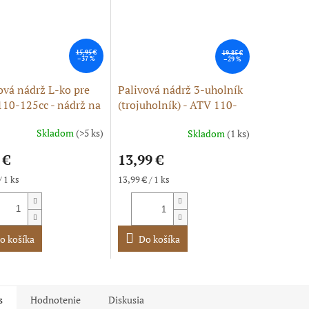
15,95 €
19,85 €
–37 %
–29 %
ová nádrž L-ko pre
Palivová nádrž 3-uholník
10-125cc - nádrž na
(trojuholník) - ATV 110-
ín
125cc
Skladom
(>5 ks)
Skladom
(1 ks)
Priemerné
hodnotenie
 €
13,99 €
produktu
je
ková
Jednotková
/ 1 ks
13,99 € / 1 ks
5,0
cena:
z
5
hviezdičiek.
o košíka
Do košíka
s
Hodnotenie
Diskusia