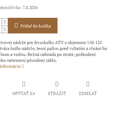
oručiť do:
7.8.2026
Pridať do košíka
livovej nádrže pre štvorkolky ATV s objemom 110-125
vára hrdlo nádrže, tesní palivo pred vyliatím a chráni ho
chom a vodou. Bežná náhrada po strate, poškodení
ebo netesnení pôvodnej zátky.
 informácie
OPÝTAŤ SA
STRÁŽIŤ
ZDIEĽAŤ