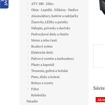
ATV 200 - 250cc
Oleje - Lepidlá - Silikóny - Hadice
Akumulátory, batérie a nabíjačky
Žiarovky, LEDky a poistky
Nálepky, prívesky a darčeky
Podvozkové diely a tlmiče
Motor a jeho časti
Brzdový sytém
Elektrické diely
Palivový systém a karburátory
Plasty a kapotáž
Tesnenia, guferá a ložiská
Pneu, disky a kolesá
Reťaze a rozety
Súvis
Filtre
Kolobežky
Akci
Náradie