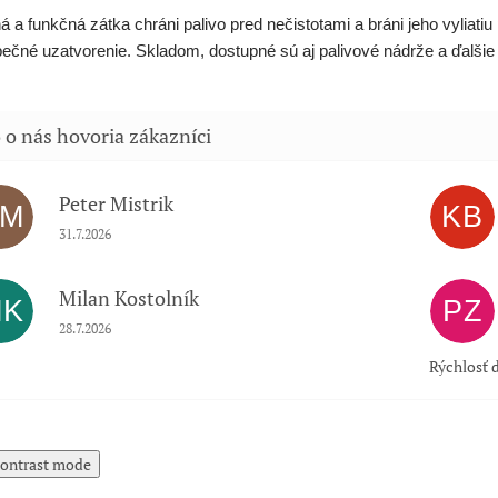
á a funkčná zátka chráni palivo pred nečistotami a bráni jeho vyliatiu 
ečné uzatvorenie. Skladom, dostupné sú aj palivové nádrže a ďalšie 
Peter Mistrik
PM
KB
Hodnotenie obchodu je 5 z 5 hviezdičiek.
31.7.2026
Milan Kostolník
MK
PZ
Hodnotenie obchodu je 5 z 5 hviezdičiek.
28.7.2026
Rýchlosť d
ontrast mode