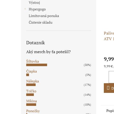
Výstroj
Hypergogo
Limitovaná ponuka
Čistenie skladu
Paliv
ATV 1
Dotazník
benz
Aký merch by ťa potešil?
9,99
Šiltovka
(38%)
Jednot
9,99 € 
cena:
Čiapka
(5%)
Nálepka
(17%)
D
Tričko
(14%)
Mikina
(18%)
Popi
Ponožky