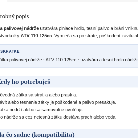
robný popis
a palivovej nádrže
uzatvára plniace hrdlo, tesní palivo a bráni vnikn
štvorkolky
ATV 110-125cc
. Vymieňa sa po strate, poškodení závitu a
 SKRATKE
átka palivovej nádrže · ATV 110-125cc · uzatvára a tesní hrdlo nádrž
edy ho potrebuješ
ôvodná zátka sa stratila alebo praskla.
ávit alebo tesnenie zátky je poškodené a palivo presakuje.
átka nedrží alebo sa samovoľne uvoľňuje.
o nádrže sa cez netesnú zátku dostáva prach alebo voda.
a čo sadne (kompatibilita)