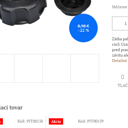
Môžeme d
8,98 €
–22 %
Zátka pa
cm3. Uzat
pred pra
závitu al
Detailné
TLAČ
iaci tovar
Kód:
PIT00138
Kód:
PIT00139
a
Akcia