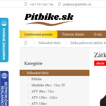
Prejsť
+421 951 362 746
podpora@pitbike.sk
na
obsah
Limitovaná ponuka
Čistenie skladu
O nás
Domov
Náhradné diely
Zátka palivovej nádrže 
B
Zátk
o
Preskočiť
č
Kategórie
kategórie
Akcia
n
ý
Náhradné diely
p
Pitbike
a
Minibike 49cc - 75cc 2T
n
e
ATV 50cc - 75cc
l
ATV 110cc - 125cc
ATV 150cc