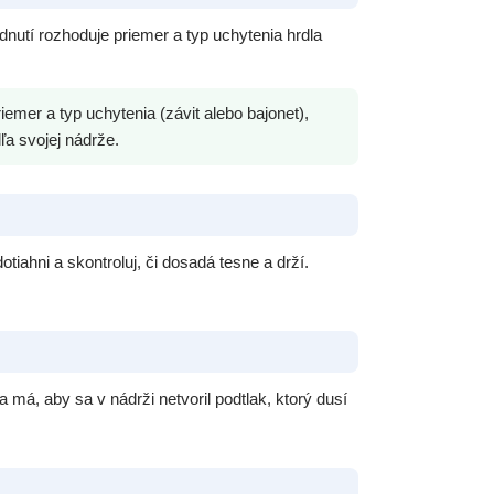
nutí rozhoduje priemer a typ uchytenia hrdla
mer a typ uchytenia (závit alebo bajonet),
ľa svojej nádrže.
tiahni a skontroluj, či dosadá tesne a drží.
 má, aby sa v nádrži netvoril podtlak, ktorý dusí