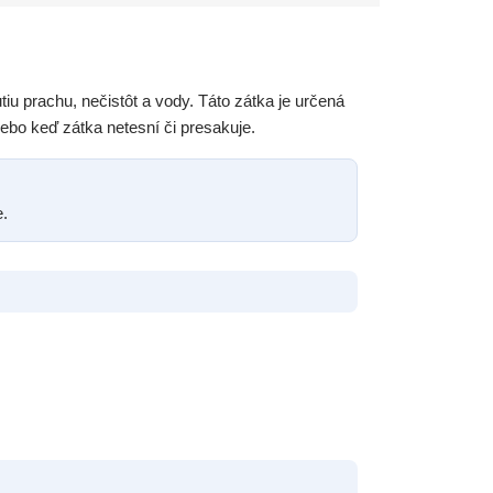
utiu prachu, nečistôt a vody. Táto zátka je určená
lebo keď zátka netesní či presakuje.
e.