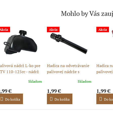
Mohlo by Vás zau
Akcia
Akcia
Akcia
alivová nádrž L-ko pre
Hadica na odvetrávanie
Hadica n
TV 110-125cc - nádrž
palivovej nádrže s
palivovej
a benzín
čiapkou - čierna
čiapkou -
Skladom
Skladom
,99 €
1,99 €
1,99 €
Do košíka
Do košíka
Do ko