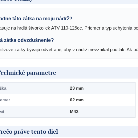
adne táto zátka na moju nádrž?
asuje na hrdlá štvorkoliek ATV 110-125cc. Priemer a typ uchytenia p
á zátka odvzdušnenie?
alivové zátky bývajú odvetrané, aby v nádrži nevznikal podtlak. Ak 
Technické parametre
ška
23 mm
iemer
62 mm
vit
M42
rečo práve tento diel