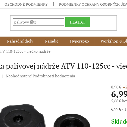
OBCHODNÉ PODMIENKY
PODMIENKY OCHRANY OSOBNÝCH ÚD
HĽADAŤ
Náhradné diely
Náradie
Hypergogo
Workshop & B
ATV 110-125cc - viečko nádrže
a palivovej nádrže ATV 110-125cc - vi
Priemerné
Neohodnotené
Podrobnosti hodnotenia
hodnotenie
produktu
8,98 €
–2
6,9
je
0,0
5,68 € b
z
5
Jednotko
6,99 € / 1
hviezdičiek.
cena:
Skla