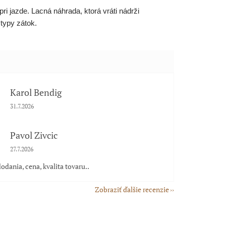
pri jazde. Lacná náhrada, ktorá vráti nádrži
typy zátok.
Karol Bendig
Hodnotenie obchodu je 5 z 5 hviezdičiek.
31.7.2026
Pavol Zivcic
Hodnotenie obchodu je 5 z 5 hviezdičiek.
27.7.2026
odania, cena, kvalita tovaru..
Zobraziť ďalšie recenzie