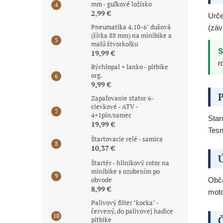
mm - guľkové ložisko
2,99 €
Urče
Pneumatika 4.10-6" dušová
(záv
(šírka 88 mm) na minibike a
malú štvorkolku
S
19,99 €
r
Rýchlopal + lanko - pitbike
org.
9,99 €
P
Zapaľovanie stator 6-
cievkové - ATV -
4+1pin/samec
Star
19,99 €
Tesn
Štartovacie relé - samica
10,37 €
Ú
Štartér - hliníkový rotor na
minibike s ozubením po
obvode
Obča
8,99 €
moto
Palivový filter "kocka" -
červený, do palivovej hadice
Č
pitbike