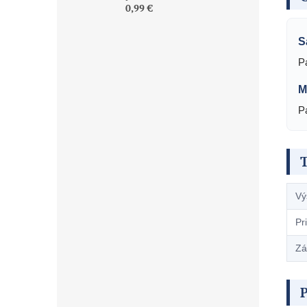
0,99 €
S
P
M
P
Vý
Pr
Zá
P