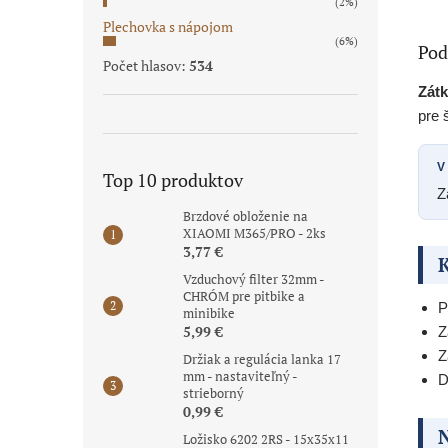
(2%)
Plechovka s nápojom
(6%)
Pod
Počet hlasov:
534
Zátk
pre 
V
Top 10 produktov
Z
Brzdové obloženie na
XIAOMI M365/PRO - 2ks
3,77 €
K
Vzduchový filter 32mm -
CHRÓM pre pitbike a
P
minibike
5,99 €
Z
Z
Držiak a regulácia lanka 17
mm - nastaviteľný -
D
strieborný
0,99 €
N
Ložisko 6202 2RS - 15x35x11