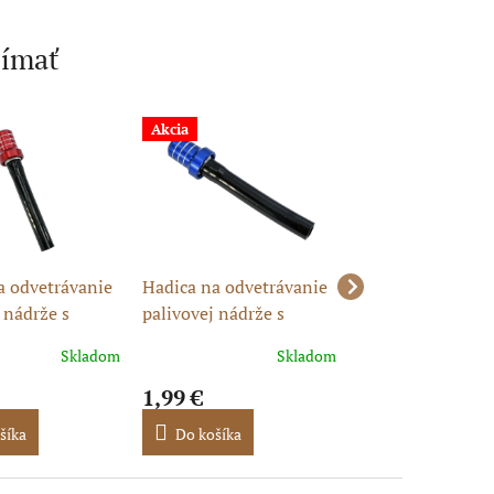
jímať
Akcia
Akcia
Posledné kusy
skladom
a odvetrávanie
Hadica na odvetrávanie
Hadica na odvetr
 nádrže s
palivovej nádrže s
palivovej nádrže 
 červená
čiapkou - modrá
čiapkou - zlatá
Skladom
Skladom
1,99 €
1,99 €
šíka
Do košíka
Do košíka