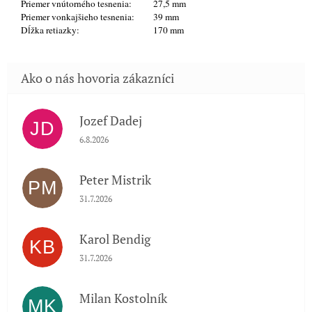
Priemer vnútorného tesnenia:
27,5 mm
Priemer vonkajšieho tesnenia:
39 mm
Dĺžka retiazky:
170 mm
Jozef Dadej
JD
Hodnotenie obchodu je 5 z 5 hviezdičiek.
6.8.2026
Peter Mistrik
PM
Hodnotenie obchodu je 5 z 5 hviezdičiek.
31.7.2026
Karol Bendig
KB
Hodnotenie obchodu je 5 z 5 hviezdičiek.
31.7.2026
Milan Kostolník
MK