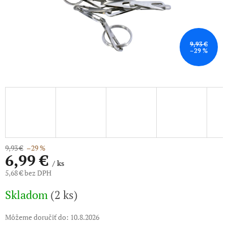
9,93 €
–29 %
9,93 €
–29 %
6,99 €
/ ks
5,68 € bez DPH
Jednotková
Skladom
(2 ks)
cena:
Môžeme doručiť do:
10.8.2026