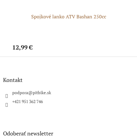
Spojkové lanko ATV Bashan 250cc
S
12,99 €
11
Z
á
p
ä
Kontakt
t
i
podpora
@
pitbike.sk
e
+421 951 362 746
Odoberať newsletter