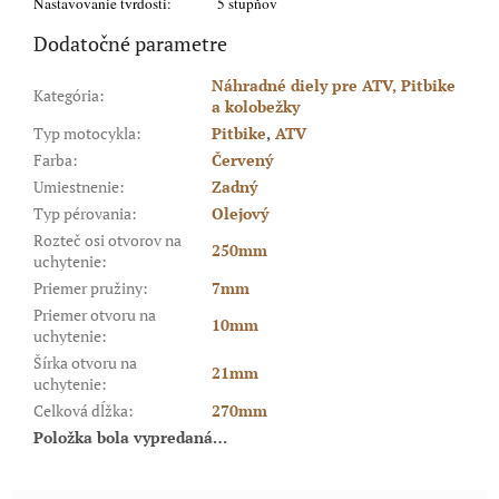
Nastavovanie tvrdosti:
5 stupňov
Dodatočné parametre
Náhradné diely pre ATV, Pitbike
Kategória
:
a kolobežky
Typ motocykla
:
Pitbike
,
ATV
Farba
:
Červený
Umiestnenie
:
Zadný
Typ pérovania
:
Olejový
Rozteč osi otvorov na
250mm
uchytenie
:
Priemer pružiny
:
7mm
Priemer otvoru na
10mm
uchytenie
:
Šírka otvoru na
21mm
uchytenie
:
Celková dĺžka
:
270mm
Položka bola vypredaná…