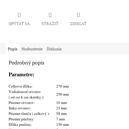
OPÝTAŤ SA
STRÁŽIŤ
ZDIEĽAŤ
Popis
Hodnotenie
Diskusia
Podrobný popis
Parametre:
Celková dĺžka:
270 mm
Vzdialenosť otvorov
250 mm
( od osi k osi skrutky ):
Priemer otvorov:
10 mm
Šírka otvorov:
21 mm
Priemer tlmiča ( celkový ):
58 mm
Priemer pružiny:
7 mm
Dĺžka pružiny:
150 mm