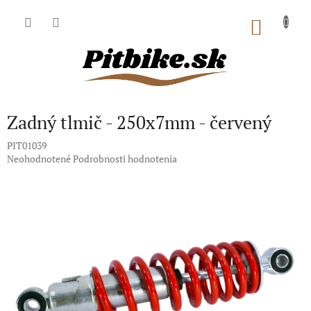
Prejsť
na
NÁKU
obsah
KOŠÍK
Zadný tlmič - 250x7mm - červený
PIT01039
Priemerné
Neohodnotené
Podrobnosti hodnotenia
hodnotenie
produktu
je
0,0
z
5
hviezdičiek.