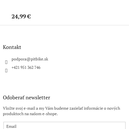
24,99 €
18
Z
á
p
ä
Kontakt
t
i
podpora
@
pitbike.sk
e
+421 951 362 746
Odoberať newsletter
Vložte svoj e-mail a my Vám budeme zasielať informácie o nových
produktoch na našom e-shope.
Email