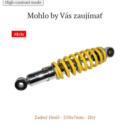
High-contrast mode
Mohlo by Vás zaujímať
Akcia
N
ie
Zadný tlmič - 250x7mm - žltý