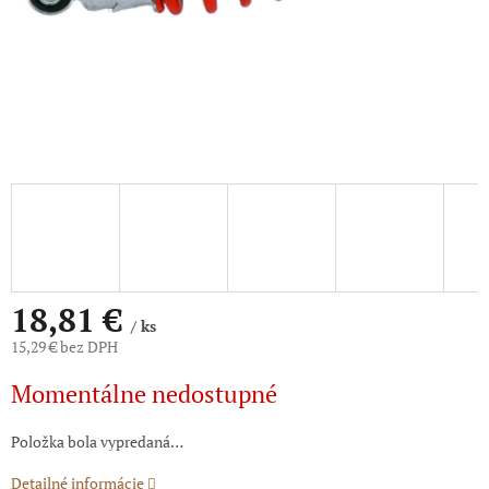
18,81 €
/ ks
15,29 € bez DPH
Jednotková
Momentálne nedostupné
cena:
Položka bola vypredaná…
Detailné informácie