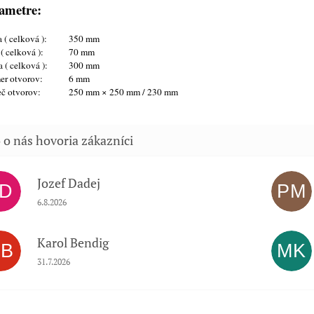
ametre:
 ( celková ):
350 mm
 ( celková ):
70 mm
 ( celková ):
300 mm
er otvorov:
6 mm
eč otvorov:
250 mm × 250 mm / 230 mm
Jozef Dadej
JD
PM
Hodnotenie obchodu je 5 z 5 hviezdičiek.
6.8.2026
Karol Bendig
KB
MK
Hodnotenie obchodu je 5 z 5 hviezdičiek.
31.7.2026