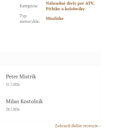
Náhradné diely pre ATV,
Kategória
:
Pitbike a kolobežky
Typ
Minibike
motocykla
:
Peter Mistrik
Hodnotenie obchodu je 5 z 5 hviezdičiek.
31.7.2026
Milan Kostolník
Hodnotenie obchodu je 5 z 5 hviezdičiek.
28.7.2026
Zobraziť ďalšie recenzie