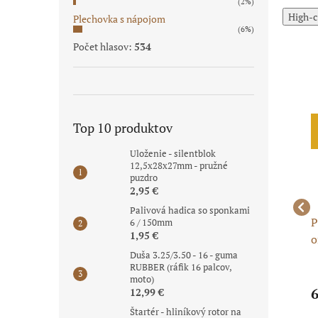
(2%)
High-c
Plechovka s nápojom
(6%)
Počet hlasov:
534
Novinka
Limitovaná
Top 10 produktov
cena pre
Posledné kusy
najrýchlejších
skladom
Uloženie - silentblok
12,5x28x27mm - pružné
puzdro
2,95 €
Palivová hadica so sponkami
Zadný blatník minicross
Zadný blatník minibike
P
6 / 150mm
1,95 €
ly -
- modrý
- čierny
o
Duša 3.25/3.50 - 16 - guma
RUBBER (ráfik 16 palcov,
moto)
8,97 €
8,92 €
6
12,99 €
Štartér - hliníkový rotor na