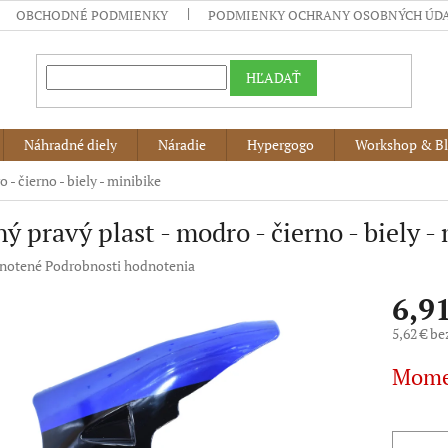
OBCHODNÉ PODMIENKY
PODMIENKY OCHRANY OSOBNÝCH ÚD
HĽADAŤ
Náhradné diely
Náradie
Hypergogo
Workshop & B
 - čierno - biely - minibike
ý pravý plast - modro - čierno - biely -
né
notené
Podrobnosti hodnotenia
nie
6,9
u
5,62 € b
Jednotko
Mome
cena:
iek.