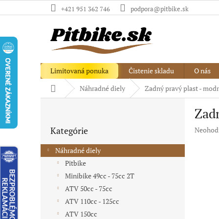
Prejsť
+421 951 362 746
podpora@pitbike.sk
na
obsah
Limitovaná ponuka
Čistenie skladu
O nás
Domov
Náhradné diely
Zadný pravý plast - modro
B
Zadn
o
Preskočiť
č
Kategórie
Priemer
Neohod
kategórie
n
hodnote
ý
produkt
Náhradné diely
p
je
Pitbike
a
0,0
Minibike 49cc - 75cc 2T
z
n
5
e
ATV 50cc - 75cc
hviezdič
l
ATV 110cc - 125cc
ATV 150cc