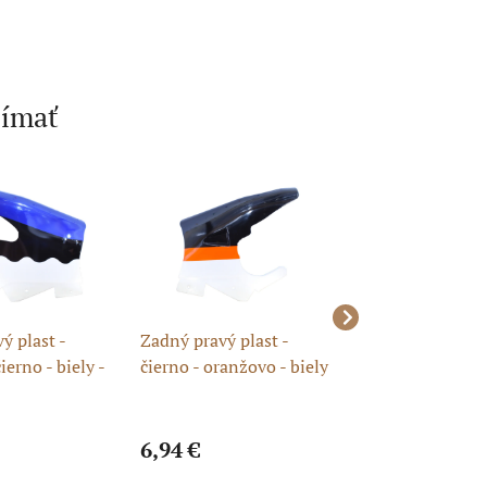
jímať
ý plast -
Zadný pravý plast -
Zadný ľavý plast 
ierno - biely -
čierno - oranžovo - biely
- oranžovo - biely
- minibike
minibike
6,94 €
6,95 €