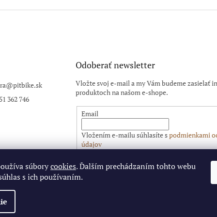
Odoberať newsletter
Vložte svoj e-mail a my Vám budeme zasielať i
ra
@
pitbike.sk
produktoch na našom e-shope.
51 362 746
Email
Vložením e-mailu súhlasíte s
podmienkami o
údajov
používa súbory
cookies
. Ďalším prechádzaním tohto webu
PRIHLÁSIŤ SA
súhlas s ich používaním.
ie