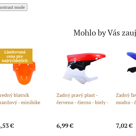
ontrast mode
Mohlo by Vás zau
Limitovaná
cena pre
najrýchlejších
redný blatník
Zadný pravý plast -
Zadný ľav
ranžový - minibike
červeno - čierno - biely -
modro - č
minibike
minibike
,53 €
6,99 €
7,02 €