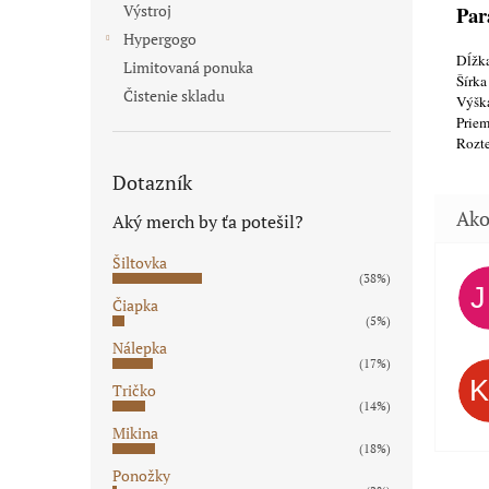
Par
Výstroj
Hypergogo
Dĺžka
Limitovaná ponuka
Šírka
Čistenie skladu
Výška
Priem
Rozt
Dotazník
Aký merch by ťa potešil?
Šiltovka
(38%)
Čiapka
(5%)
Nálepka
(17%)
Tričko
(14%)
Mikina
(18%)
Ponožky