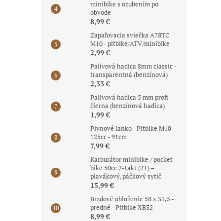
minibike s ozubením po
obvode
8,99 €
Zapaľovacia sviečka A7RTC
M10 - pitbike/ATV/minibike
2,99 €
Palivová hadica 8mm classic -
transparentná (benzínová)
2,33 €
Palivová hadica 5 mm profi -
čierna (benzínová hadica)
1,99 €
Plynové lanko - Pitbike M10 -
125cc - 91cm
7,99 €
Karburátor minibike / pocket
bike 50cc 2-takt (2T) –
plavákový, páčkový sytič
15,99 €
Brzdové obloženie 58 x 33,5 -
predné - Pitbike XB32
8,99 €