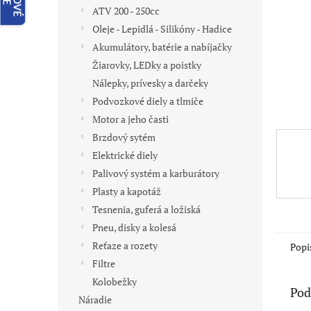
ATV 200 - 250cc
Oleje - Lepidlá - Silikóny - Hadice
Akumulátory, batérie a nabíjačky
Žiarovky, LEDky a poistky
Nálepky, prívesky a darčeky
Podvozkové diely a tlmiče
Motor a jeho časti
Brzdový sytém
Elektrické diely
Palivový systém a karburátory
Plasty a kapotáž
Tesnenia, guferá a ložiská
Pneu, disky a kolesá
Reťaze a rozety
Popi
Filtre
Kolobežky
Pod
Náradie