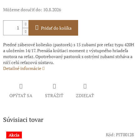
Môžeme doručiť do:
10.8.2026
Pridať do košíka
Predné záberové koliesko (pastorek) s 15 zubami pre reťaz typu 420H
a uložením 14/17. Prenáša krútiaci moment z výstupného hriadeľa
motora na reťaz. Opotrebovaný pastorok s ostrými zubami strháva a
ničí celú reťazovú sústavu.
Detailné informácie
OPÝTAŤ SA
STRÁŽIŤ
ZDIEĽAŤ
Súvisiaci tovar
Kód:
PIT00128
Akcia