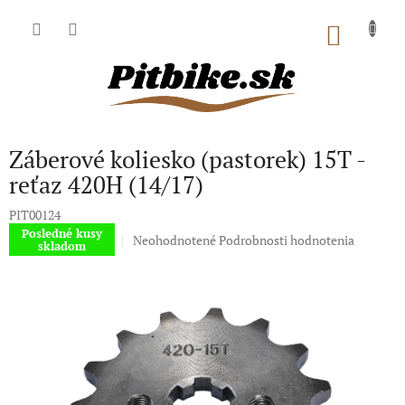
Prejsť
na
NÁKU
obsah
KOŠÍK
Záberové koliesko (pastorek) 15T -
reťaz 420H (14/17)
PIT00124
Posledné kusy
Priemerné
Neohodnotené
Podrobnosti hodnotenia
skladom
hodnotenie
produktu
je
0,0
z
5
hviezdičiek.