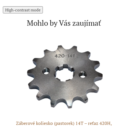
High-contrast mode
Mohlo by Vás zaujímať
N
 +
Záberové koliesko (pastorek) 14T – reťaz 420H,
Re