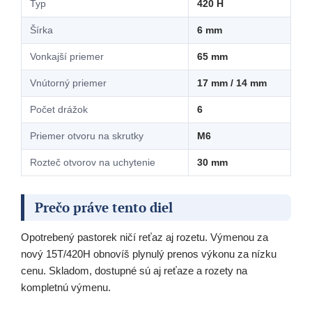
Typ
420 H
Šírka
6 mm
Vonkajší priemer
65 mm
Vnútorný priemer
17 mm / 14 mm
Počet drážok
6
Priemer otvoru na skrutky
M6
Rozteč otvorov na uchytenie
30 mm
Prečo práve tento diel
Opotrebený pastorek ničí reťaz aj rozetu. Výmenou za
nový 15T/420H obnovíš plynulý prenos výkonu za nízku
cenu. Skladom, dostupné sú aj reťaze a rozety na
kompletnú výmenu.