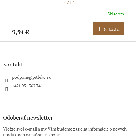
14/17
dom
Skladom
ka
Do košíka
9,94 €
11
Z
á
p
ä
Kontakt
t
i
podpora
@
pitbike.sk
e
+421 951 362 746
Odoberať newsletter
Vložte svoj e-mail a my Vám budeme zasielať informácie o nových
produktoch na našom e-shope.