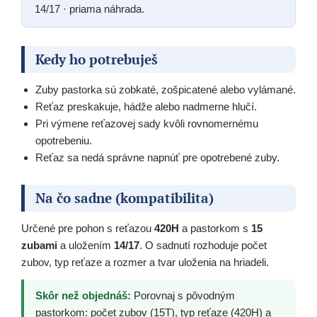
14/17 · priama náhrada.
Kedy ho potrebuješ
Zuby pastorka sú zobkaté, zošpicatené alebo vylámané.
Reťaz preskakuje, hádže alebo nadmerne hlučí.
Pri výmene reťazovej sady kvôli rovnomernému
opotrebeniu.
Reťaz sa nedá správne napnúť pre opotrebené zuby.
Na čo sadne (kompatibilita)
Určené pre pohon s reťazou
420H
a pastorkom s
15
zubami
a uložením
14/17
. O sadnutí rozhoduje počet
zubov, typ reťaze a rozmer a tvar uloženia na hriadeli.
Skôr než objednáš:
Porovnaj s pôvodným
pastorkom: počet zubov (15T), typ reťaze (420H) a