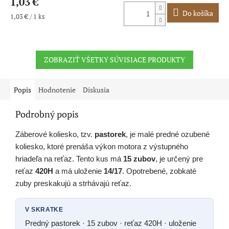
1,03 €
Do košíka
Jednotková
1,03 € / 1 ks
cena:
ZOBRAZIŤ VŠETKY SÚVISIACE PRODUKTY
Popis
Hodnotenie
Diskusia
Podrobný popis
Záberové koliesko, tzv.
pastorek
, je malé predné ozubené
koliesko, ktoré prenáša výkon motora z výstupného
hriadeľa na reťaz. Tento kus má
15 zubov
, je určený pre
reťaz
420H
a má uloženie
14/17
. Opotrebené, zobkaté
zuby preskakujú a strhávajú reťaz.
V SKRATKE
Predný pastorek · 15 zubov · reťaz 420H · uloženie