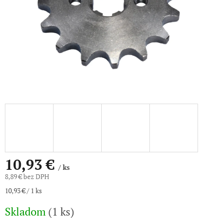
10,93 €
/ ks
8,89 € bez DPH
Jednotková
10,93 € / 1 ks
cena:
Skladom
(1 ks)