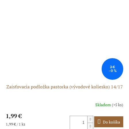
2 €
–0 %
Zaisťovacia podložka pastorka (vývodové koliesko) 14/17
Skladom
(>5 ks)
1,99 €
Do košíka
Jednotková
1,99 € / 1 ks
cena: