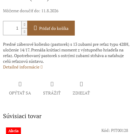
Môžeme doručiť do:
11.8.2026
Pridať do košíka
Predné záberové koliesko (pastorek) s 13 zubami pre reťaz typu 428H,
uloženie 14/17. Prenáša krútiaci moment z výstupného hriadeľa na
reťaz. Opotrebovaný pastorek s ostrými zubami strháva a naťahuje
celú reťazovú sústavu.
Detailné informácie
OPÝTAŤ SA
STRÁŽIŤ
ZDIEĽAŤ
Súvisiaci tovar
Kód:
PIT00128
Akcia