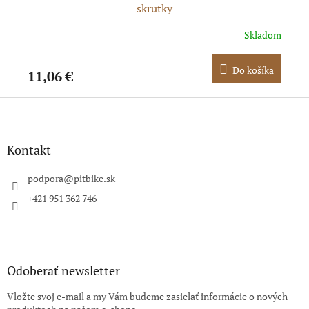
skrutky
dom
Skladom
ka
Do košíka
11,06 €
12
Z
á
p
ä
Kontakt
t
i
podpora
@
pitbike.sk
e
+421 951 362 746
Odoberať newsletter
Vložte svoj e-mail a my Vám budeme zasielať informácie o nových