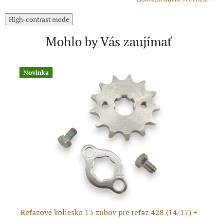
High-contrast mode
Mohlo by Vás zaujímať
Novinka
A
H
Reťazové koliesko 13 zubov pre reťaz 428 (14/17) +