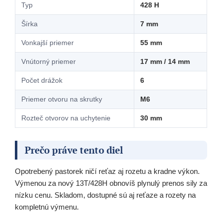
Typ
428 H
Šírka
7 mm
Vonkajší priemer
55 mm
Vnútorný priemer
17 mm / 14 mm
Počet drážok
6
Priemer otvoru na skrutky
M6
Rozteč otvorov na uchytenie
30 mm
Prečo práve tento diel
Opotrebený pastorek ničí reťaz aj rozetu a kradne výkon.
Výmenou za nový 13T/428H obnovíš plynulý prenos sily za
nízku cenu. Skladom, dostupné sú aj reťaze a rozety na
kompletnú výmenu.