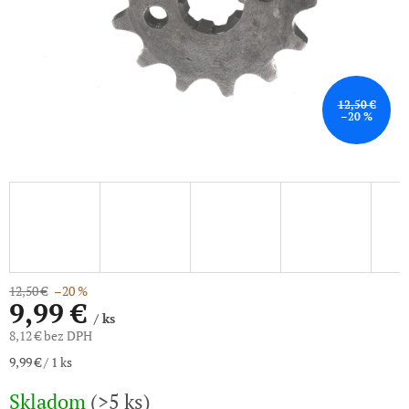
12,50 €
–20 %
12,50 €
–20 %
9,99 €
/ ks
8,12 € bez DPH
Jednotková
9,99 € / 1 ks
cena:
Skladom
(>5 ks)