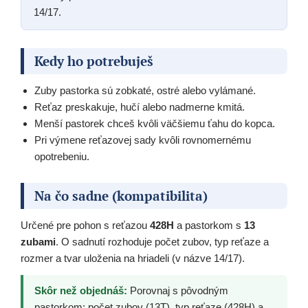
14/17.
Kedy ho potrebuješ
Zuby pastorka sú zobkaté, ostré alebo vylámané.
Reťaz preskakuje, hučí alebo nadmerne kmitá.
Menší pastorek chceš kvôli väčšiemu ťahu do kopca.
Pri výmene reťazovej sady kvôli rovnomernému
opotrebeniu.
Na čo sadne (kompatibilita)
Určené pre pohon s reťazou
428H
a pastorkom s
13
zubami
. O sadnutí rozhoduje počet zubov, typ reťaze a
rozmer a tvar uloženia na hriadeli (v názve 14/17).
Skôr než objednáš:
Porovnaj s pôvodným
pastorkom: počet zubov (13T), typ reťaze (428H) a