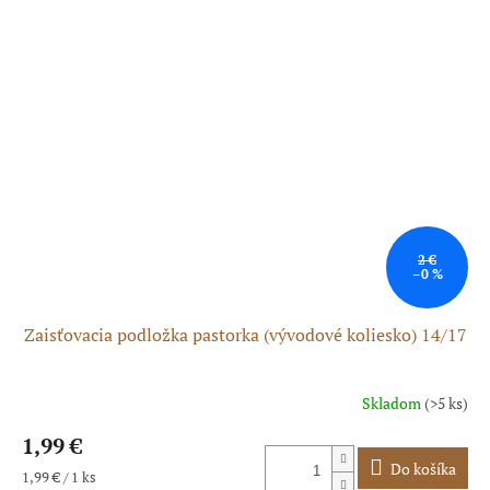
2 €
–0 %
Zaisťovacia podložka pastorka (vývodové koliesko) 14/17
Skladom
(>5 ks)
1,99 €
Do košíka
Jednotková
1,99 € / 1 ks