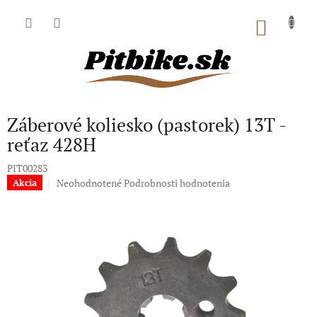
Prejsť
na
NÁKU
obsah
KOŠÍK
Záberové koliesko (pastorek) 13T -
reťaz 428H
PIT00283
Priemerné
Neohodnotené
Podrobnosti hodnotenia
Akcia
hodnotenie
produktu
je
0,0
z
5
hviezdičiek.