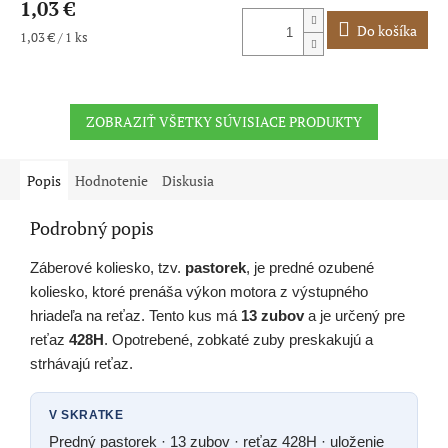
1,03 €
Do košíka
Jednotková
1,03 € / 1 ks
cena:
ZOBRAZIŤ VŠETKY SÚVISIACE PRODUKTY
Popis
Hodnotenie
Diskusia
Podrobný popis
Záberové koliesko, tzv.
pastorek
, je predné ozubené
koliesko, ktoré prenáša výkon motora z výstupného
hriadeľa na reťaz. Tento kus má
13 zubov
a je určený pre
reťaz
428H
. Opotrebené, zobkaté zuby preskakujú a
strhávajú reťaz.
V SKRATKE
Predný pastorek · 13 zubov · reťaz 428H · uloženie