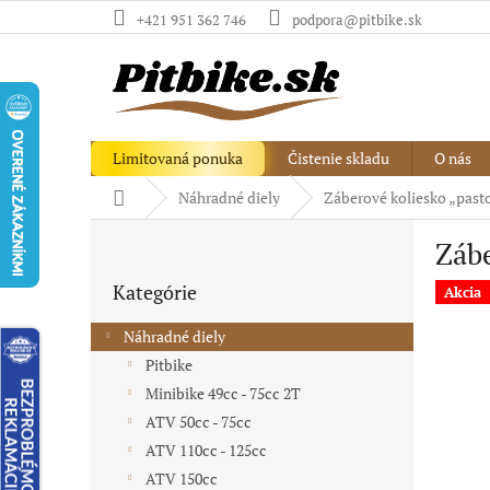
Prejsť
+421 951 362 746
podpora@pitbike.sk
na
obsah
Limitovaná ponuka
Čistenie skladu
O nás
Domov
Náhradné diely
Záberové koliesko „past
B
Zábe
o
Preskočiť
č
Kategórie
kategórie
Akcia
n
ý
Náhradné diely
p
Pitbike
a
Minibike 49cc - 75cc 2T
n
e
ATV 50cc - 75cc
l
ATV 110cc - 125cc
ATV 150cc