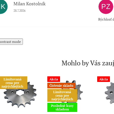
Milan Kostolník
MK
PZ
Hodnotenie obchodu je 5 z 5 hviezdičiek.
28.7.2026
Rýchlosť d
ontrast mode
Mohlo by Vás zau
Limitovaná
Akcia
Akcia
cena pre
Čistenie skladu
najrýchlejších
Limitovaná
cena pre
najrýchlejších
Posledné kusy
skladom