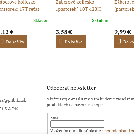
áberové koliesko
Záberové koliesko
Záberové
pastorek) 17T reťaz
„pastorek“ 10T 428H
(pastorek
28H, 17/20
17/20
428H, 17
Skladom
Skladom
,12 €
3,58 €
9,99 €
Do košíka
Do košíka
Do ko
Odoberať newsletter
Vložte svoj e-mail a my Vám budeme zasielať i
ra
@
pitbike.sk
produktoch na našom e-shope.
51 362 746
Email
Vložením e-mailu súhlasíte s
podmienkami o