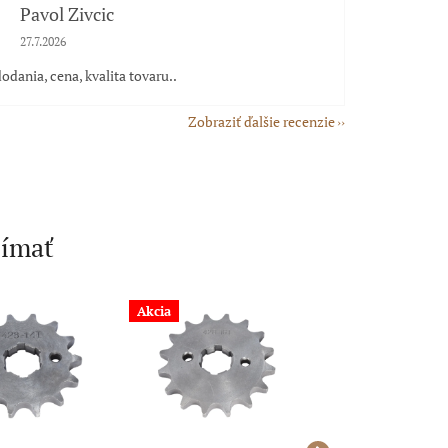
Pavol Zivcic
Hodnotenie obchodu je 5 z 5 hviezdičiek.
27.7.2026
odania, cena, kvalita tovaru..
Zobraziť ďalšie recenzie
jímať
Akcia
Akcia
Čistenie skladu