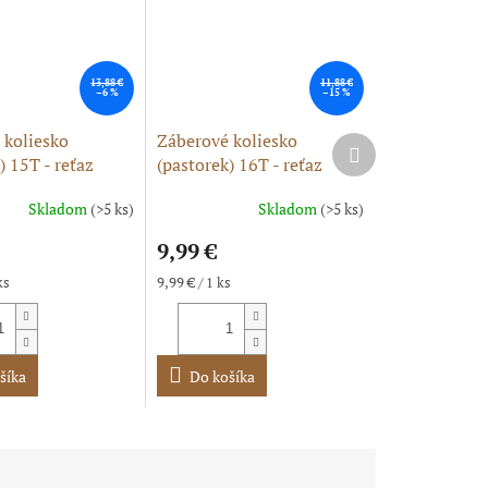
13,88 €
11,88 €
–6 %
–15 %
 koliesko
Záberové koliesko
Ďalší
) 15T - reťaz
(pastorek) 16T - reťaz
produkt
/20
428H, 17/20
Skladom
(>5 ks)
Skladom
(>5 ks)
e
9,99 €
Jednotková
ks
9,99 € / 1 ks
cena:
k.
šíka
Do košíka