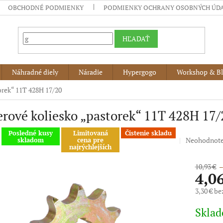
OBCHODNÉ PODMIENKY
PODMIENKY OCHRANY OSOBNÝCH ÚD
HĽADAŤ
Náhradné diely
Náradie
Hypergogo
Workshop & B
orek“ 11T 428H 17/20
rové koliesko „pastorek“ 11T 428H 17/
Posledné kusy
Limitovaná
Čistenie skladu
Priemerné
Neohodnot
skladom
cena pre
najrýchlejších
hodnotenie
produktu
10,93 €
–
je
4,0
0,0
z
3,30 € b
5
Jednotko
hviezdičiek.
Skla
cena: