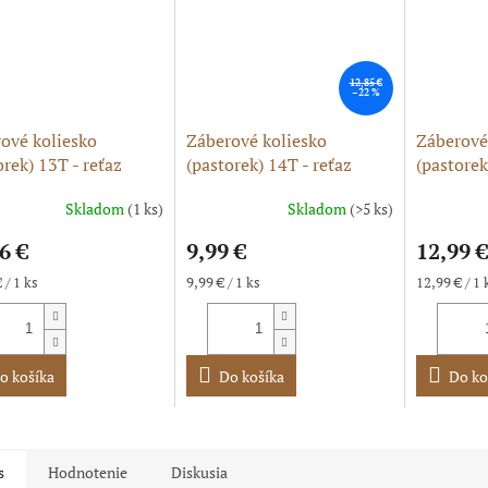
12,85 €
–22 %
ové koliesko
Záberové koliesko
Záberové
orek) 13T - reťaz
(pastorek) 14T - reťaz
(pastorek
, 17/20
428H, 17/20
428H, 17
Skladom
(1 ks)
Skladom
(>5 ks)
Priemerné
hodnoteni
6 €
9,99 €
12,99 €
produktu
je
ková
Jednotková
Jednotková
 / 1 ks
9,99 € / 1 ks
12,99 € / 1 
5,0
cena:
cena:
z
5
hviezdičie
o košíka
Do košíka
Do ko
s
Hodnotenie
Diskusia