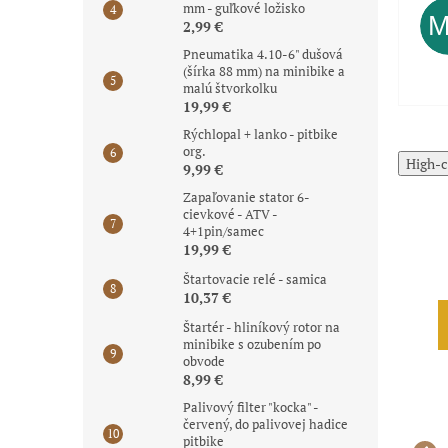
mm - guľkové ložisko
2,99 €
Pneumatika 4.10-6" dušová
(šírka 88 mm) na minibike a
malú štvorkolku
19,99 €
Rýchlopal + lanko - pitbike
org.
High-c
9,99 €
Zapaľovanie stator 6-
cievkové - ATV -
4+1pin/samec
19,99 €
Štartovacie relé - samica
10,37 €
Štartér - hliníkový rotor na
minibike s ozubením po
obvode
8,99 €
Palivový filter "kocka" -
červený, do palivovej hadice
pitbike