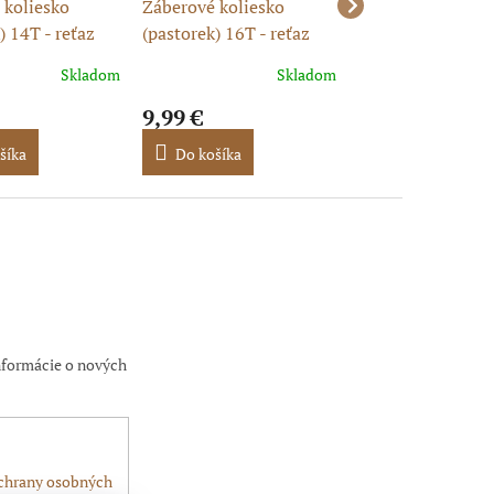
 koliesko
Záberové koliesko
Záberové koliesk
) 14T - reťaz
(pastorek) 16T - reťaz
520H 23/25 24d 
/20
428H, 17/20
BS250S-5
Skladom
Skladom
9,99 €
11,43 €
šíka
Do košíka
Do košíka
nformácie o nových
chrany osobných