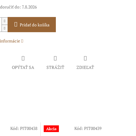
oručiť do:
7.8.2026
Pridať do košíka
 informácie
OPÝTAŤ SA
STRÁŽIŤ
ZDIEĽAŤ
Kód:
PIT00438
Kód:
PIT00439
Akcia