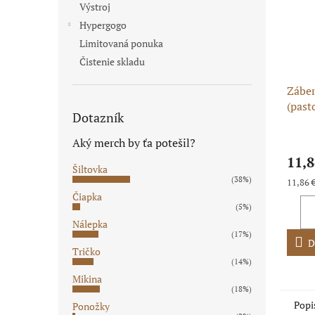
Výstroj
Hypergogo
Limitovaná ponuka
Čistenie skladu
Záber
(past
Dotazník
428H
Aký merch by ťa potešil?
11,8
Šiltovka
(38%)
Jednot
11,86 €
cena:
Čiapka
(5%)
Nálepka
(17%)
D
Tričko
(14%)
Mikina
(18%)
Popi
Ponožky