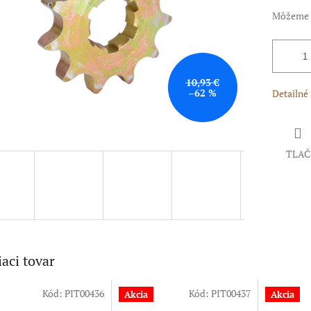
Môžeme d
10,93 €
–62 %
Detailné
TLAČ
iaci tovar
Kód:
PIT00436
Kód:
PIT00437
Akcia
Akcia