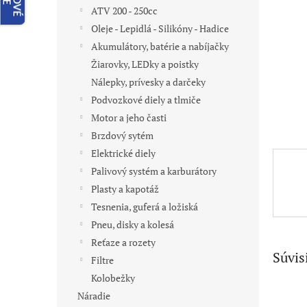
ATV 200 - 250cc
Oleje - Lepidlá - Silikóny - Hadice
Akumulátory, batérie a nabíjačky
Žiarovky, LEDky a poistky
Nálepky, prívesky a darčeky
Podvozkové diely a tlmiče
Motor a jeho časti
Brzdový sytém
Elektrické diely
Palivový systém a karburátory
Plasty a kapotáž
Tesnenia, guferá a ložiská
Pneu, disky a kolesá
Reťaze a rozety
Súvis
Filtre
Kolobežky
Náradie