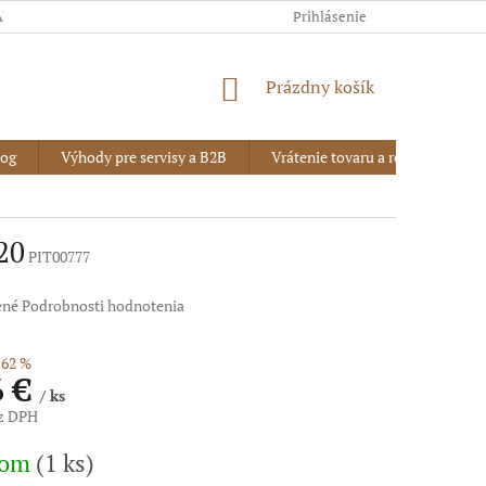
AJOV
Prihlásenie
NÁKUPNÝ
Prázdny košík
KOŠÍK
log
Výhody pre servisy a B2B
Vrátenie tovaru a reklamácia
20
PIT00777
ené
Podrobnosti hodnotenia
62 %
6 €
/ ks
ez DPH
vá
dom
(1 ks)