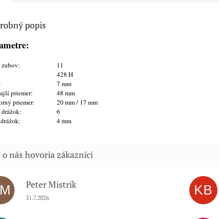
robný popis
ametre:
t zubov:
11
428 H
:
7 mm
jší priemer:
48 mm
orný priemer:
20 mm / 17 mm
 drážok:
6
 drážok:
4 mm
Peter Mistrik
PM
KB
Hodnotenie obchodu je 5 z 5 hviezdičiek.
31.7.2026