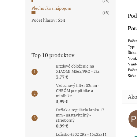
(2%)
Plechovka s nápojom
(6%)
Pod
Počet hlasov:
534
Par
Poče
Typ:
Šírka
Top 10 produktov
Vonka
Vnút
Brzdové obloženie na
Počet
XIAOMI M365/PRO - 2ks
Šírka
3,77 €
Vzduchový filter 32mm -
CHRÓM pre pitbike a
minibike
5,99 €
Držiak a regulácia lanka 17
mm - nastaviteľný -
strieborný
0,99 €
Ložisko 6202 2RS - 15x35x11