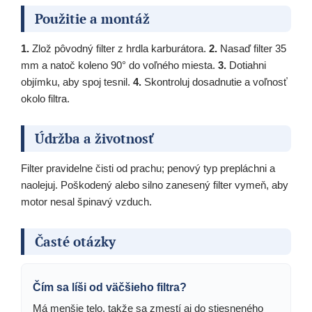
Použitie a montáž
1.
Zlož pôvodný filter z hrdla karburátora.
2.
Nasaď filter 35
mm a natoč koleno 90° do voľného miesta.
3.
Dotiahni
objímku, aby spoj tesnil.
4.
Skontroluj dosadnutie a voľnosť
okolo filtra.
Údržba a životnosť
Filter pravidelne čisti od prachu; penový typ prepláchni a
naolejuj. Poškodený alebo silno zanesený filter vymeň, aby
motor nesal špinavý vzduch.
Časté otázky
Čím sa líši od väčšieho filtra?
Má menšie telo, takže sa zmestí aj do stiesneného