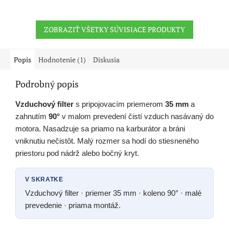
ZOBRAZIŤ VŠETKY SÚVISIACE PRODUKTY
Popis
Hodnotenie (1)
Diskusia
Podrobný popis
Vzduchový filter
s pripojovacím priemerom
35 mm
a
zahnutím
90°
v malom prevedení čistí vzduch nasávaný do
motora. Nasadzuje sa priamo na karburátor a bráni
vniknutiu nečistôt. Malý rozmer sa hodí do stiesneného
priestoru pod nádrž alebo bočný kryt.
V SKRATKE
Vzduchový filter · priemer 35 mm · koleno 90° · malé
prevedenie · priama montáž.