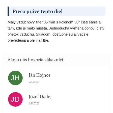
Prečo práve tento diel
Malý vzduchový filter 35 mm s kolenom 90° čistí sanie aj
tam, kde je málo miesta. Jednoduchá výmena obnoví čistý
prietok vzduchu. Skladom, dostupné sú aj väčšie
prevedenia a olej na filtre.
Ján Hojnos
JH
Hodnotenie obchodu je 5 z 5 hviezdičiek.
7.8.2026
Jozef Dadej
JD
Hodnotenie obchodu je 5 z 5 hviezdičiek.
6.8.2026