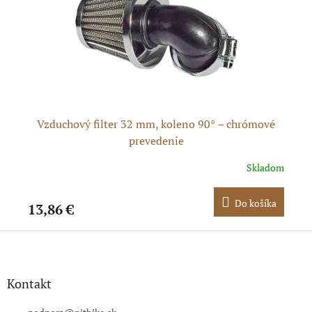
Vzduchový filter 32 mm, koleno 90° – chrómové
Vz
prevedenie
dom
Skladom
ka
Do košíka
13,86 €
16
Z
á
p
ä
Kontakt
t