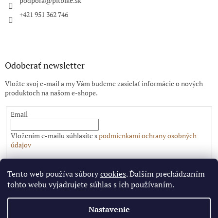
i
podpora
@
pitbike.sk
e
+421 951 362 746
Odoberať newsletter
Vložte svoj e-mail a my Vám budeme zasielať informácie o nových
produktoch na našom e-shope.
Email
Vložením e-mailu súhlasíte s
podmienkami ochrany osobných
údajov
PRIHLÁSIŤ SA
Tento web používa súbory
cookies
. Ďalším prechádzaním
tohto webu vyjadrujete súhlas s ich používaním.
Nastavenie
Vytvoril Shoptet