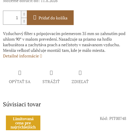
Môžeme doručiť do:
11.8.2026
Pridať do košíka
Vzduchový filter s pripojovacím priemerom 35 mm so zahnutím pod
uhlom 90° v malom prevedení. Nasadzuje sa priamo na hrdlo
karburátora a zachytáva prach a nečistoty v nasávanom vzduchu.
Menšia veľkosť uľahčuje montáž tam, kde je málo miesta.
Detailné informácie
OPÝTAŤ SA
STRÁŽIŤ
ZDIEĽAŤ
Súvisiaci tovar
Kód:
PIT00748
Limitovaná
cena pre
najrýchlejších