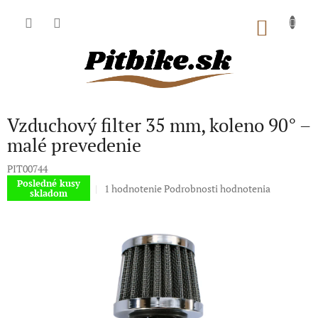
Prejsť
na
NÁKU
obsah
KOŠÍK
Vzduchový filter 35 mm, koleno 90° –
malé prevedenie
PIT00744
Posledné kusy
Priemerné
1 hodnotenie
Podrobnosti hodnotenia
skladom
hodnotenie
produktu
je
5,0
z
5
hviezdičiek.