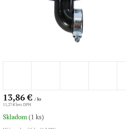
13,86 €
/ ks
11,27 € bez DPH
Jednotková
Skladom
(1 ks)
cena: