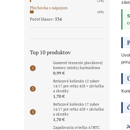
(2%)
zást
Plechovka s nápojom
(6%)
S
Počet hlasov:
534
c
P
Top 10 produktov
Uvoľ
prír
Gumené tesnenie plavákovej
komory (misky) karburátora
0,99 €
Ú
Reťazové koliesko 12 zubov
14/17 pre reťaz 428 + závlačka
a skrutky
Kont
1,70 €
Reťazové koliesko 17 zubov
Č
14/17 pre reťaz 428 + závlačka
a skrutky
1,70 €
J
Zapaľovacia sviečka A7RTC