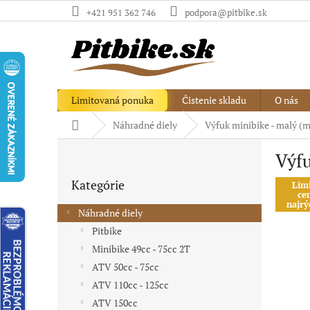
Prejsť
+421 951 362 746
podpora@pitbike.sk
na
obsah
Limitovaná ponuka
Čistenie skladu
O nás
Domov
Náhradné diely
Výfuk minibike - malý (m
B
Výfu
o
Preskočiť
č
Kategórie
kategórie
Lim
n
ce
ý
najrý
Náhradné diely
p
Pitbike
a
Minibike 49cc - 75cc 2T
n
e
ATV 50cc - 75cc
l
ATV 110cc - 125cc
ATV 150cc