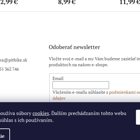
2,99 €
8,99 €
11,99 €
Odoberať newsletter
Vložte svoj e-mail a my Vám budeme zasielať i
ra
@
pitbike.sk
produktoch na našom e-shope.
51 362 746
Email
Vložením e-mailu súhlasíte s
podmienkami o
údajov
PRIHLÁSIŤ SA
používa súbory
cookies
. Ďalším prechádzaním tohto webu
súhlas s ich používaním.
ie