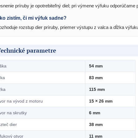
esnenie príruby je opotrebiteľný diel; pri výmene výfuku odporúčame p
ko zistím, či mi výfuk sadne?
ozhoduje rozstup dier príruby, priemer výstupu z valca a dĺžka výfu
Technické parametre
ška
54 mm
rka
83 mm
žka
115 mm
vor na vývod z motoru
15 × 26 mm
vor na skrutky
6 mm
zteč dier
38 mm
fukový otvor
11 mm