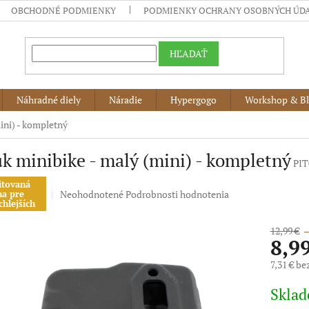
OBCHODNÉ PODMIENKY
PODMIENKY OCHRANY OSOBNÝCH ÚD
HĽADAŤ
Náhradné diely
Náradie
Hypergogo
Workshop & B
ini) - kompletný
k minibike - malý (mini) - kompletný
PIT
itovaná
Priemerné
Neohodnotené
Podrobnosti hodnotenia
na pre
chlejších
hodnotenie
produktu
12,99 €
–
je
8,9
0,0
z
7,31 € b
5
Jednotko
hviezdičiek.
Skla
cena: