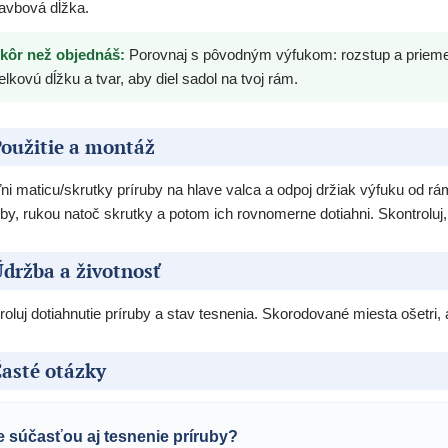
avbová dĺžka.
kôr než objednáš:
Porovnaj s pôvodným výfukom: rozstup a priemer 
elkovú dĺžku a tvar, aby diel sadol na tvoj rám.
oužitie a montáž
ni maticu/skrutky príruby na hlave valca a odpoj držiak výfuku od 
uby, rukou natoč skrutky a potom ich rovnomerne dotiahni. Skontroluj,
držba a životnosť
roluj dotiahnutie príruby a stav tesnenia. Skorodované miesta ošetri, 
asté otázky
e súčasťou aj tesnenie príruby?