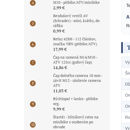
M10 - pitbike/ATV/minibike
T
2,99 €
Bezdušový ventil AV
A
(Schrader) - mini, krátky, do
ráfika
R
0,99 €
Reťaz 428H - 112 článkov,
značka YBN (pitbike/ATV)
17,99 €
Čap na ramená M14/M10 -
ATV 125cc (guľový čap)
Vý
14,86 €
Ší
Čap dolného ramena 10 mm -
závit M12 - uloženie ramena
Dĺ
ATV
11,03 €
Ot
Rýchlopal + lanko - pitbike
org.
Ot
9,99 €
Štartér - hliníkový rotor na
Ro
minibike s ozubením po
obvode
Vý