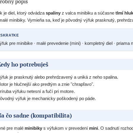
robný popis
k je diel, ktorý odvádza
spaliny
z valca minibiku a súčasne
tlmí hlu
malé minibiky. Vymieňa sa, keď je pôvodný výfuk prasknutý, prehrdza
 SKRATKE
ýfuk pre minibike · malé prevedenie (mini) · kompletný diel · priama 
edy ho potrebuješ
ýfuk je prasknutý alebo prehrdzavený a uniká z neho spalina.
otor je hlučnejší ako predtým a znie "chrapľavo".
ríruba výfuku netesní a fučí pri motore.
ôvodný výfuk je mechanicky poškodený po páde.
a čo sadne (kompatibilita)
ené pre malé
minibiky
s výfukom v prevedení
mini
. O sadnutí rozho