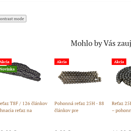
ontrast mode
Mohlo by Vás zau
Akcia
Akcia
Akcia
Novinka
eťaz T8F / 126 článkov
Pohonná reťaz 25H - 88
Reťaz 25
 hnacia reťaz na
článkov pre
– pohonn
inibike
minibike/pocket bike
minibike