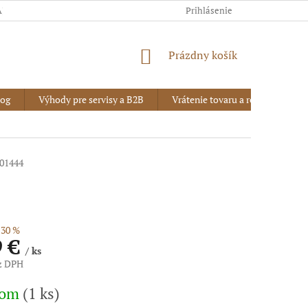
AJOV
Prihlásenie
NÁKUPNÝ
Prázdny košík
KOŠÍK
log
Výhody pre servisy a B2B
Vrátenie tovaru a reklamácia
01444
30 %
9 €
/ ks
ez DPH
vá
dom
(1 ks)