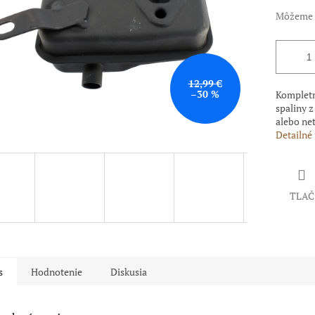
Môžeme d
12,99 €
–30 %
Kompletn
spaliny z
alebo net
Detailné
TLAČ
s
Hodnotenie
Diskusia