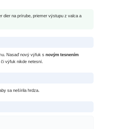
dier na prírube, priemer výstupu z valca a
rámu. Nasaď nový výfuk s
novým tesnením
 či výfuk nikde netesní.
aby sa nešírila hrdza.