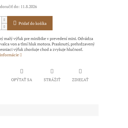
oručiť do:
11.8.2026
Pridať do košíka
ý malý výfuk pre minibike v prevedení mini. Odvádza
 valca von a tlmí hluk motora. Prasknutý, prehrdzavený
esniaci výfuk zhoršuje chod a zvyšuje hlučnosť.
 informácie
OPÝTAŤ SA
STRÁŽIŤ
ZDIEĽAŤ