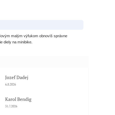
k. Novým malým výfukom obnovíš správne
e diely na minibike.
Jozef Dadej
Hodnotenie obchodu je 5 z 5 hviezdičiek.
6.8.2026
Karol Bendig
Hodnotenie obchodu je 5 z 5 hviezdičiek.
31.7.2026