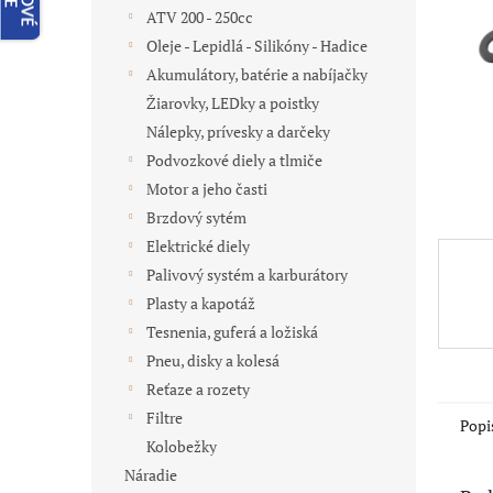
ATV 200 - 250cc
Oleje - Lepidlá - Silikóny - Hadice
Akumulátory, batérie a nabíjačky
Žiarovky, LEDky a poistky
Nálepky, prívesky a darčeky
Podvozkové diely a tlmiče
Motor a jeho časti
Brzdový sytém
Elektrické diely
Palivový systém a karburátory
Plasty a kapotáž
Tesnenia, guferá a ložiská
Pneu, disky a kolesá
Reťaze a rozety
Filtre
Popi
Kolobežky
Náradie