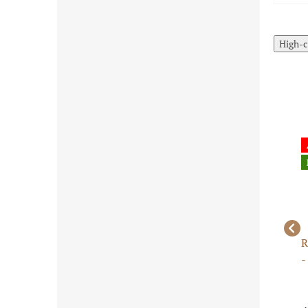
High-c
Limitovaná
cena pre
najrýchlejších
Posledné kusy
skladom
Samorezná skrutka do
Samorezna skrutka
R
plechu 4,8 x 16 mm - 50
4,2mm x 12 - 50ks
-
ks
m