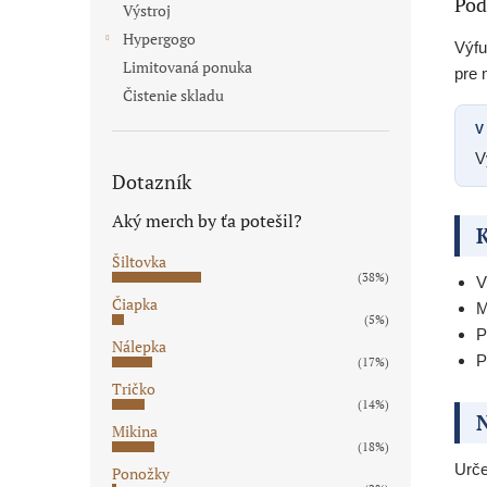
Pod
Výstroj
Hypergogo
Výfu
Limitovaná ponuka
pre 
Čistenie skladu
V
V
Dotazník
Aký merch by ťa potešil?
K
Šiltovka
(38%)
V
Čiapka
M
(5%)
P
Nálepka
P
(17%)
Tričko
(14%)
N
Mikina
(18%)
Urč
Ponožky