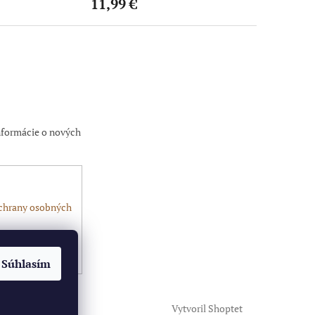
11,99 €
10,99 €
nformácie o nových
chrany osobných
Súhlasím
Vytvoril Shoptet