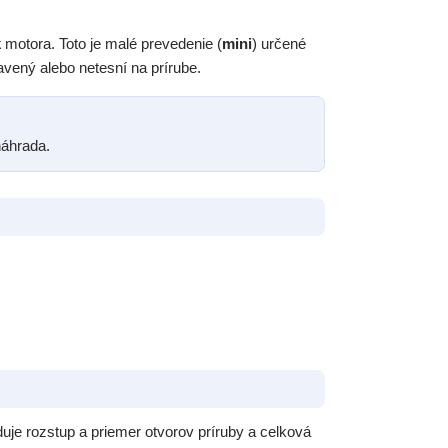
k
motora. Toto je malé prevedenie (
mini
) určené
vený alebo netesní na prírube.
náhrada.
duje rozstup a priemer otvorov príruby a celková