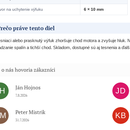
vor na uchytenie výfuku
6 × 10 mm
rečo práve tento diel
sniaci alebo prasknutý výfuk zhoršuje chod motora a zvyšuje hlu
dzanie spalín a tichší chod. Skladom, dostupné sú aj tesnenia a ďalši
Ján Hojnos
JH
JD
Hodnotenie obchodu je 5 z 5 hviezdičiek.
7.8.2026
Peter Mistrik
PM
KB
Hodnotenie obchodu je 5 z 5 hviezdičiek.
31.7.2026