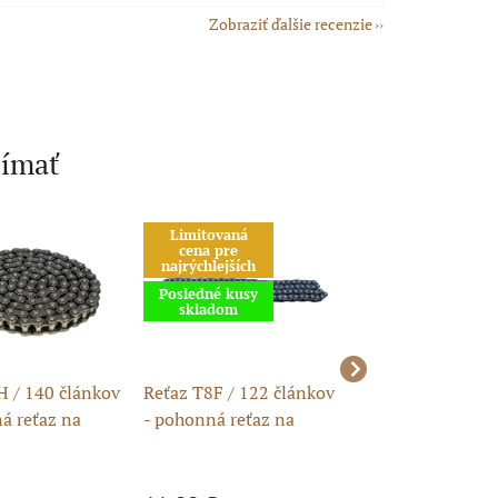
Zobraziť ďalšie recenzie
jímať
Limitovaná
Akcia
cena pre
Posledné kusy
najrýchlejších
skladom
Posledné kusy
skladom
H / 140 článkov
Reťaz T8F / 122 článkov
Reťaz T8F / 118 
á reťaz na
- pohonná reťaz na
– pohonná reťaz
minibike
minibike