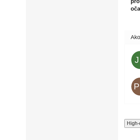
pro
oča
High-