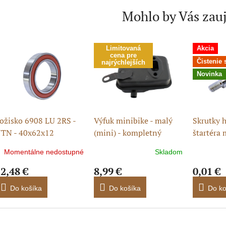
Mohlo by Vás zau
Limitovaná
Akcia
cena pre
Čistenie 
najrýchlejších
Novinka
ožisko 6908 LU 2RS -
Výfuk minibike - malý
Skrutky 
TN - 40x62x12
(mini) - kompletný
štartéra 
Momentálne nedostupné
Skladom
2,48 €
8,99 €
0,01 €
Do košíka
Do košíka
Do ko