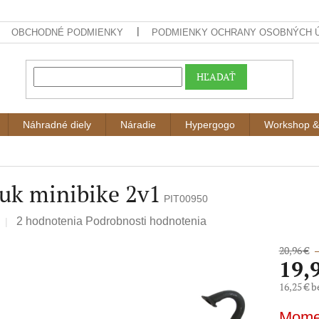
OBCHODNÉ PODMIENKY
PODMIENKY OCHRANY OSOBNÝCH 
HĽADAŤ
Náhradné diely
Náradie
Hypergogo
Workshop &
uk minibike 2v1
PIT00950
Priemerné
2 hodnotenia
Podrobnosti hodnotenia
hodnotenie
20,96 €
produktu
19,
je
4,0
16,25 € 
z
Jednotk
5
Mome