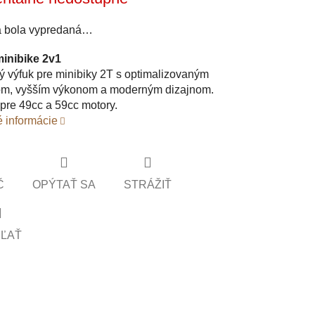
a bola vypredaná…
inibike 2v1
ý výfuk pre minibiky 2T s optimalizovaným
om, vyšším výkonom a moderným dizajnom.
 pre 49cc a 59cc motory.
é informácie
Č
OPÝTAŤ SA
STRÁŽIŤ
EĽAŤ