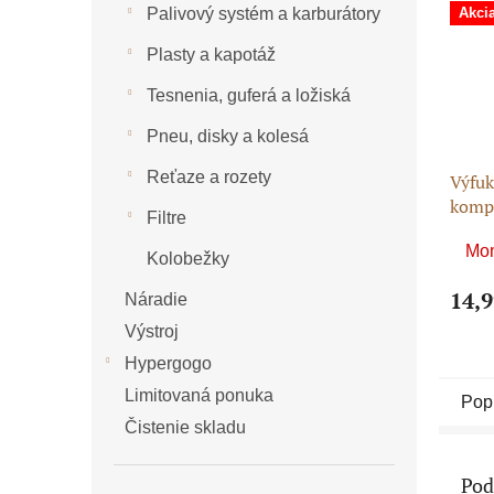
Palivový systém a karburátory
Akci
Plasty a kapotáž
Tesnenia, guferá a ložiská
Pneu, disky a kolesá
Reťaze a rozety
Výfuk
kompl
Filtre
syst
Mom
Kolobežky
14,9
Náradie
Výstroj
Hypergogo
Limitovaná ponuka
Pop
Čistenie skladu
Pod