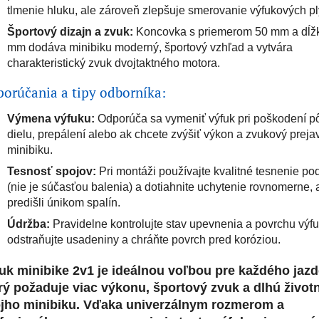
tlmenie hluku, ale zároveň zlepšuje smerovanie výfukových pl
Športový dizajn a zvuk:
Koncovka s priemerom 50 mm a dĺž
mm dodáva minibiku moderný, športový vzhľad a vytvára
charakteristický zvuk dvojtaktného motora.
orúčania a tipy odborníka:
Výmena výfuku:
Odporúča sa vymeniť výfuk pri poškodení 
dielu, prepálení alebo ak chcete zvýšiť výkon a zvukový preja
minibiku.
Tesnosť spojov:
Pri montáži používajte kvalitné tesnenie po
(nie je súčasťou balenia) a dotiahnite uchytenie rovnomerne, 
predišli únikom spalín.
Údržba:
Pravidelne kontrolujte stav upevnenia a povrchu výfu
odstraňujte usadeniny a chráňte povrch pred koróziou.
uk minibike 2v1 je ideálnou voľbou pre každého jazd
rý požaduje viac výkonu, športový zvuk a dlhú život
jho minibiku. Vďaka univerzálnym rozmerom a