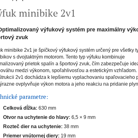
ýfuk minibike 2v1
Optimalizovaný výfukový systém pre maximálny výk
rtový zvuk
k minibike 2v1 je špičkový výfukový systém určený pre všetky t
bikov s dvojtaktným motorom. Tento typ výfuku kombinuje
malizovaný prietok spalín a športový zvuk, čím zabezpečuje ide
nováhu medzi výkonom, spoľahlivosťou a estetickým vzhľadom
trukcii 2v1 dochádza k lepšiemu vyplachovaniu spaľovacieho p
ýrazne ovplyvňuje výkon motora a jeho reakciu na pridanie plyn
hnické parametre:
Celková dĺžka:
630 mm
Otvor na uchytenie do hlavy:
6,5 × 9 mm
Rozteč dier na uchytenie:
38 mm
Priemer vnútornej diery:
19 mm