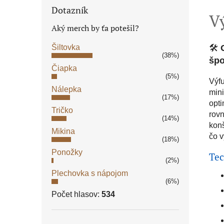
Dotazník
V
Aký merch by ťa potešil?
🛠️
Šiltovka
(38%)
špo
Čiapka
(5%)
Výfu
Nálepka
mini
(17%)
opti
Tričko
rov
(14%)
konš
Mikina
čo v
(18%)
Ponožky
Tec
(2%)
Plechovka s nápojom
(6%)
Počet hlasov:
534