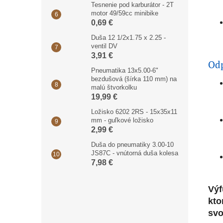
Tesnenie pod karburátor - 2T
motor 49/59cc minibike
0,69 €
Duša 12 1/2x1.75 x 2.25 -
ventil DV
3,91 €
Odp
Pneumatika 13x5.00-6"
bezdušová (šírka 110 mm) na
malú štvorkolku
19,99 €
Ložisko 6202 2RS - 15x35x11
mm - guľkové ložisko
2,99 €
Duša do pneumatiky 3.00-10
JS87C - vnútorná duša kolesa
7,98 €
Výf
kto
svo