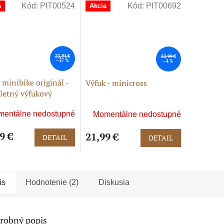
Kód:
PIT00524
Kód:
PIT00692
a
Akcia
23,94 €
22,99 €
–37 %
–4 %
 minibike originál -
Výfuk - minicross
etný výfukový
ém
entálne nedostupné
Momentálne nedostupné
9 €
21,99 €
DETAIL
DETAIL
is
Hodnotenie (2)
Diskusia
robný popis