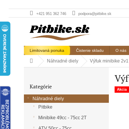
Prejsť
+421 951 362 746
podpora@pitbike.sk
na
obsah
Limitovaná ponuka
Čistenie skladu
O nás
Náhradné diely
Výfuk minibike 2v1
Domov
B
Výf
o
č
Preskočiť
Kategórie
n
kategórie
Akcia
ý
Náhradné diely
p
a
Pitbike
n
e
Minibike 49cc - 75cc 2T
l
ATV 50cc - 75cc