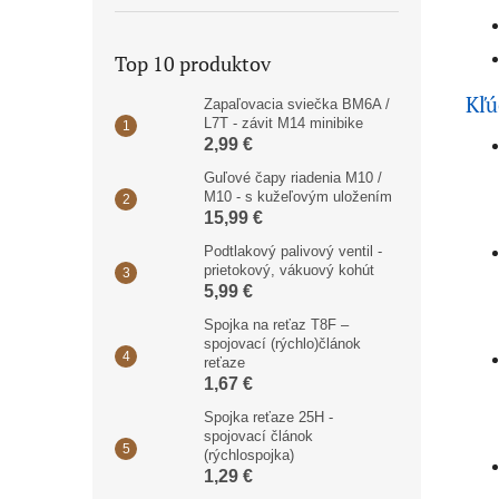
Top 10 produktov
Kľú
Zapaľovacia sviečka BM6A /
L7T - závit M14 minibike
2,99 €
Guľové čapy riadenia M10 /
M10 - s kužeľovým uložením
15,99 €
Podtlakový palivový ventil -
prietokový, vákuový kohút
5,99 €
Spojka na reťaz T8F –
spojovací (rýchlo)článok
reťaze
1,67 €
Spojka reťaze 25H -
spojovací článok
(rýchlospojka)
1,29 €