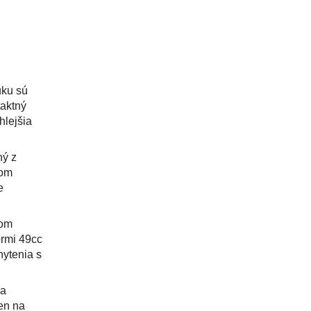
uku sú
taktný
hlejšia
ný z
tom
e
rom
ormi 49cc
hytenia s
ca
len na