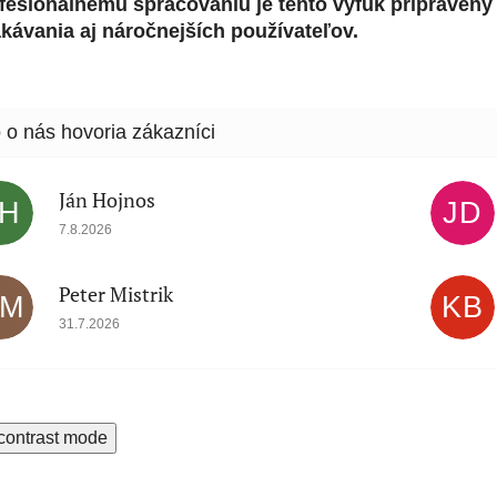
fesionálnemu spracovaniu je tento výfuk pripravený 
kávania aj náročnejších používateľov.
Ján Hojnos
JH
JD
Hodnotenie obchodu je 5 z 5 hviezdičiek.
7.8.2026
Peter Mistrik
PM
KB
Hodnotenie obchodu je 5 z 5 hviezdičiek.
31.7.2026
contrast mode