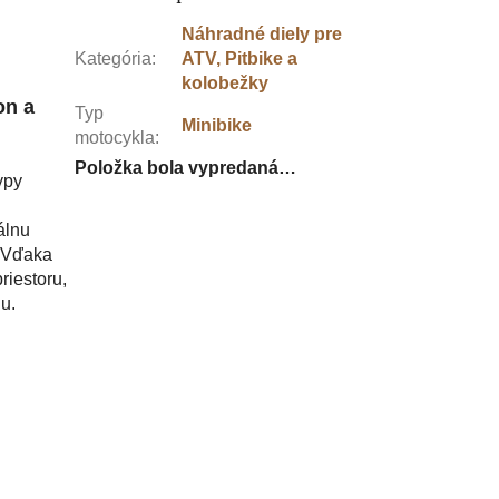
Náhradné diely pre
Kategória
:
ATV, Pitbike a
kolobežky
on a
Typ
Minibike
motocykla
:
Položka bola vypredaná…
ypy
álnu
. Vďaka
riestoru,
u.