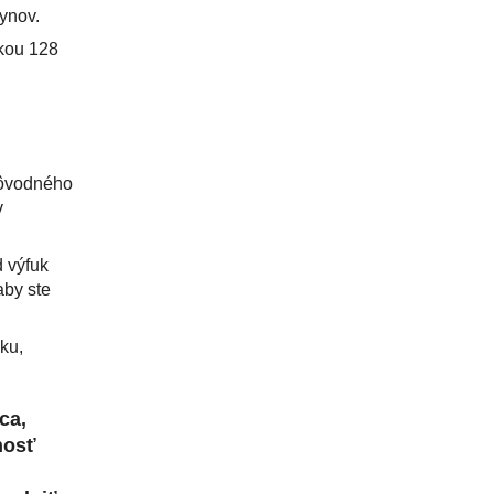
ynov.
kou 128
pôvodného
v
d výfuk
aby ste
ku,
ca,
nosť