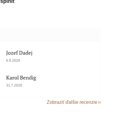
splniť
Jozef Dadej
Hodnotenie obchodu je 5 z 5 hviezdičiek.
6.8.2026
Karol Bendig
Hodnotenie obchodu je 5 z 5 hviezdičiek.
31.7.2026
Zobraziť ďalšie recenzie