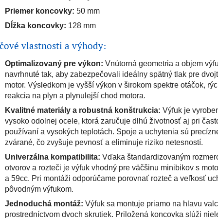
Priemer koncovky:
50 mm
Dĺžka koncovky:
128 mm
čové vlastnosti a výhody:
Optimalizovaný pre výkon:
Vnútorná geometria a objem výf
navrhnuté tak, aby zabezpečovali ideálny spätný tlak pre dvoj
motor. Výsledkom je vyšší výkon v širokom spektre otáčok, rýc
reakcia na plyn a plynulejší chod motora.
Kvalitné materiály a robustná konštrukcia:
Výfuk je vyrobe
vysoko odolnej ocele, ktorá zaručuje dlhú životnosť aj pri čas
používaní a vysokých teplotách. Spoje a uchytenia sú precízn
zvárané, čo zvyšuje pevnosť a eliminuje riziko netesností.
Univerzálna kompatibilita:
Vďaka štandardizovaným rozme
otvorov a rozteči je výfuk vhodný pre väčšinu minibikov s mot
a 59cc. Pri montáži odporúčame porovnať rozteč a veľkosť uc
pôvodným výfukom.
Jednoduchá montáž:
Výfuk sa montuje priamo na hlavu val
prostredníctvom dvoch skrutiek. Priložená koncovka slúži nie