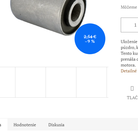
Môžeme d
2,54 €
–9 %
Uloženie
púzdro, k
Tento ku
prenáša c
motora.
Detailné
TLAČ
s
Hodnotenie
Diskusia