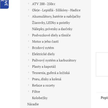
ATV 200 - 250cc
Oleje - Lepidlá - Silikóny - Hadice
Akumulátory, batérie a nabíjačky
Žiarovky, LEDky a poistky
Nálepky, prívesky a darčeky
Podvozkové diely a tlmiče
Motor a jeho časti
Brzdový sytém
Elektrické diely
Palivový systém a karburátory
Plasty a kapotáž
Tesnenia, guferá a ložiská
Pneu, disky a kolesá
Reťaze a rozety
Filtre
Popi
Kolobežky
Náradie