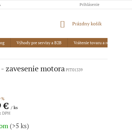
AJOV
Prihlásenie
NÁKUPNÝ
Prázdny košík
KOŠÍK
log
Výhody pre servisy a B2B
Vrátenie tovaru a reklamácia
 - zavesenie motora
PIT01339
 %
9 €
/ ks
ez DPH
vá
dom
(>5 ks)