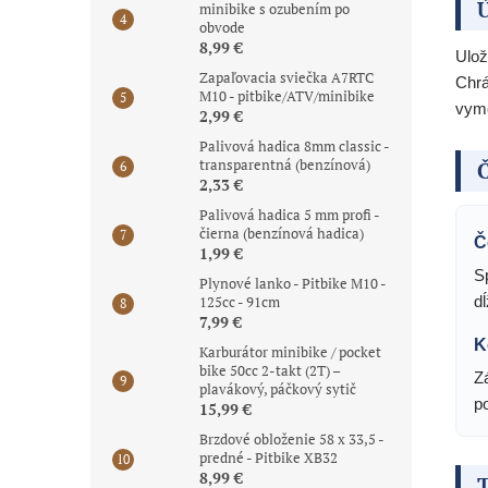
Ú
minibike s ozubením po
obvode
8,99 €
Ulož
Zapaľovacia sviečka A7RTC
Chrá
M10 - pitbike/ATV/minibike
vym
2,99 €
Palivová hadica 8mm classic -
transparentná (benzínová)
Č
2,33 €
Palivová hadica 5 mm profi -
čierna (benzínová hadica)
Č
1,99 €
S
Plynové lanko - Pitbike M10 -
125cc - 91cm
d
7,99 €
K
Karburátor minibike / pocket
bike 50cc 2-takt (2T) –
Z
plavákový, páčkový sytič
p
15,99 €
Brzdové obloženie 58 x 33,5 -
predné - Pitbike XB32
8,99 €