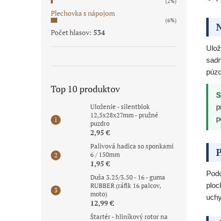
(2%)
Plechovka s nápojom
(6%)
N
Počet hlasov:
534
Ulož
sadn
púzd
Top 10 produktov
S
Uloženie - silentblok
p
12,5x28x27mm - pružné
p
puzdro
2,95 €
Palivová hadica so sponkami
P
6 / 150mm
1,95 €
Podo
Duša 3.25/3.50 - 16 - guma
RUBBER (ráfik 16 palcov,
ploc
moto)
uchy
12,99 €
Štartér - hliníkový rotor na