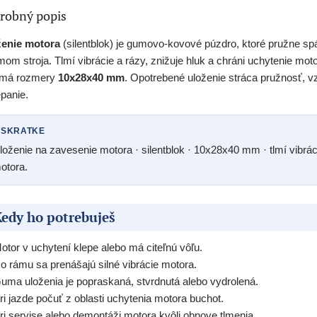
robný popis
ženie motora
(silentblok) je gumovo-kovové púzdro, ktoré pružne sp
mom stroja. Tlmí vibrácie a rázy, znižuje hluk a chráni uchytenie moto
 má rozmery
10x28x40 mm
. Opotrebené uloženie stráca pružnosť, v
epanie.
 SKRATKE
loženie na zavesenie motora · silentblok · 10x28x40 mm · tlmí vibrác
otora.
edy ho potrebuješ
otor v uchytení klepe alebo má citeľnú vôľu.
o rámu sa prenášajú silné vibrácie motora.
uma uloženia je popraskaná, stvrdnutá alebo vydrolená.
ri jazde počuť z oblasti uchytenia motora buchot.
ri servise alebo demontáži motora kvôli obnove tlmenia.