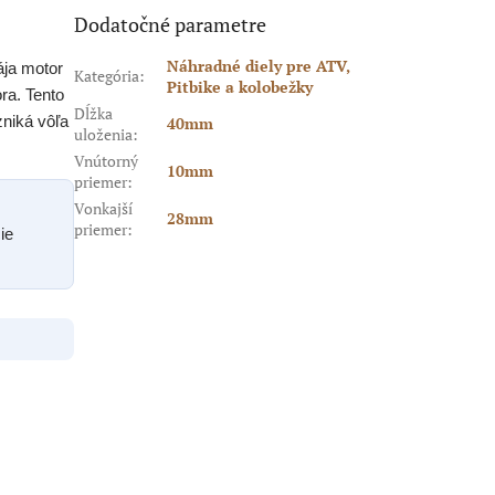
Dodatočné parametre
Náhradné diely pre ATV,
ája motor
Kategória
:
Pitbike a kolobežky
ra. Tento
Dĺžka
zniká vôľa
40mm
uloženia
:
Vnútorný
10mm
priemer
:
Vonkajší
28mm
priemer
:
ie