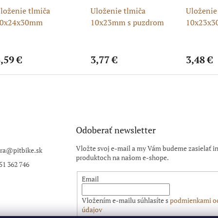
loženie tlmiča
Uloženie tlmiča
Uloženie
0x24x30mm
10x23mm s puzdrom
10x23x3
silentblo
tlmiča
,59 €
3,77 €
3,48 €
Odoberať newsletter
Vložte svoj e-mail a my Vám budeme zasielať i
ra
@
pitbike.sk
produktoch na našom e-shope.
51 362 746
Email
Vložením e-mailu súhlasíte s
podmienkami o
údajov