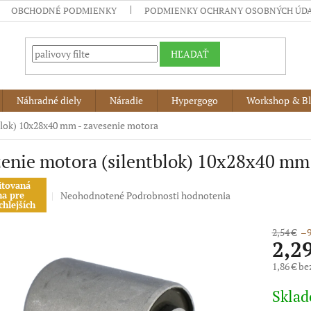
OBCHODNÉ PODMIENKY
PODMIENKY OCHRANY OSOBNÝCH ÚD
HĽADAŤ
Náhradné diely
Náradie
Hypergogo
Workshop & B
blok) 10x28x40 mm - zavesenie motora
enie motora (silentblok) 10x28x40 mm
itovaná
Priemerné
Neohodnotené
Podrobnosti hodnotenia
na pre
chlejších
hodnotenie
produktu
2,54 €
–9
je
2,2
0,0
z
1,86 € b
5
Jednotko
hviezdičiek.
Skla
cena: