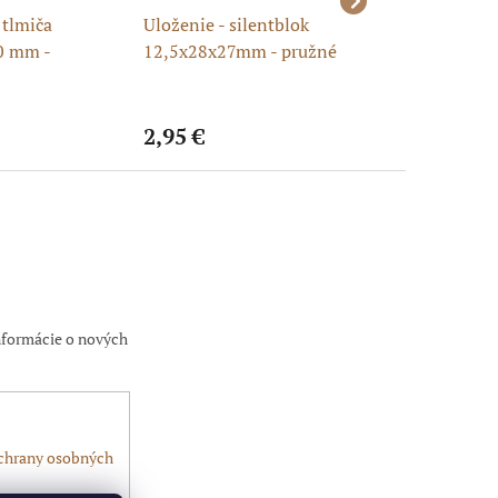
 tlmiča
Uloženie - silentblok
Uloženie 10x28
0 mm -
12,5x28x27mm - pružné
- zavesenie (uchy
k / puzdro
puzdro
motora v ráme
2,95 €
1,99 €
nformácie o nových
chrany osobných