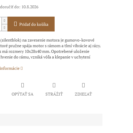
oručiť do:
10.8.2026
Pridať do košíka
 (silentblok) na zavesenie motora je gumovo-kovové
toré pružne spája motor s rámom a tlmí vibrácie aj rázy.
s má rozmery 10x28x40 mm. Opotrebené uloženie
hvenie do rámu, vzniká vôľa a klepanie v uchytení
 informácie
OPÝTAŤ SA
STRÁŽIŤ
ZDIEĽAŤ