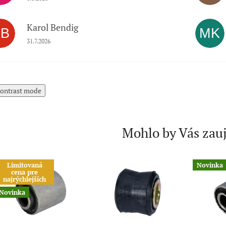
Karol Bendig
KB
MK
Hodnotenie obchodu je 5 z 5 hviezdičiek.
31.7.2026
ontrast mode
Mohlo by Vás zau
Limitovaná
Novinka
cena pre
najrýchlejších
Novinka