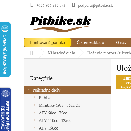
Prejsť
+421 951 362 746
podpora@pitbike.sk
na
obsah
Limitovaná ponuka
Čistenie skladu
O nás
Domov
Náhradné diely
Uloženie motora (silent
B
Ulož
o
Preskočiť
č
Kategórie
kategórie
Lim
n
ce
ý
najrý
Náhradné diely
p
Pitbike
a
Minibike 49cc - 75cc 2T
n
e
ATV 50cc - 75cc
l
ATV 110cc - 125cc
ATV 150cc