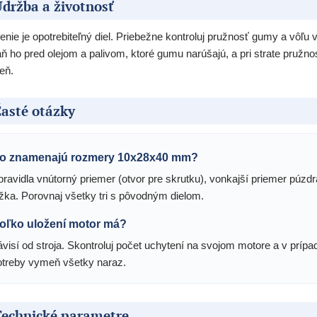
držba a životnosť
enie je opotrebiteľný diel. Priebežne kontroluj pružnosť gumy a vôľu 
ň ho pred olejom a palivom, ktoré gumu narúšajú, a pri strate pružnost
eň.
asté otázky
o znamenajú rozmery 10x28x40 mm?
pravidla vnútorný priemer (otvor pre skrutku), vonkajší priemer púzdr
ĺžka. Porovnaj všetky tri s pôvodným dielom.
oľko uložení motor má?
ávisí od stroja. Skontroluj počet uchytení na svojom motore a v prípa
otreby vymeň všetky naraz.
Technické parametre