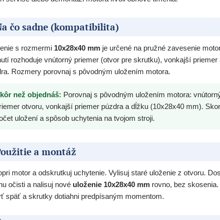
a čo sadne (kompatibilita)
enie s rozmermi
10x28x40 mm
je určené na pružné zavesenie moto
utí rozhoduje vnútorný priemer (otvor pre skrutku), vonkajší priemer
ra. Rozmery porovnaj s pôvodným uložením motora.
kôr než objednáš:
Porovnaj s pôvodným uložením motora: vnútorn
riemer otvoru, vonkajší priemer púzdra a dĺžku (10x28x40 mm). Skont
očet uložení a spôsob uchytenia na tvojom stroji.
oužitie a montáž
pri motor a odskrutkuj uchytenie. Vylisuj staré uloženie z otvoru. Do
hu očisti a nalisuj nové
uloženie 10x28x40 mm
rovno, bez skosenia.
ť späť a skrutky dotiahni predpísaným momentom.