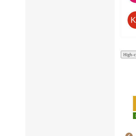
High-c
Akcia
Limitovaná
cena pre
Čistenie skladu
najrýchlejších
Limitovaná
cena pre
najrýchlejších
Posledné kusy
skladom