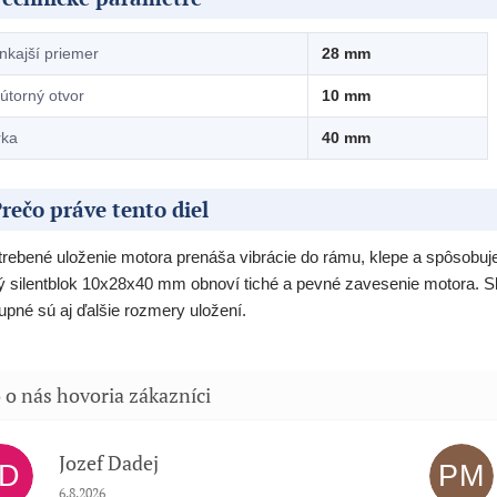
nkajší priemer
28 mm
útorný otvor
10 mm
rka
40 mm
rečo práve tento diel
rebené uloženie motora prenáša vibrácie do rámu, klepe a spôsobuje
 silentblok 10x28x40 mm obnoví tiché a pevné zavesenie motora. 
upné sú aj ďalšie rozmery uložení.
Jozef Dadej
JD
PM
Hodnotenie obchodu je 5 z 5 hviezdičiek.
6.8.2026