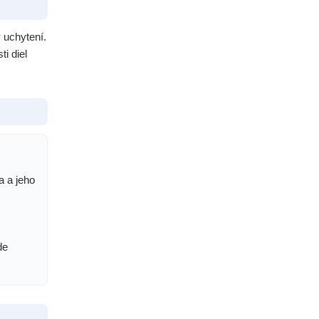
v uchytení.
i diel
a a jeho
de