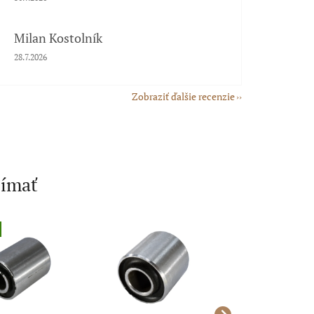
Milan Kostolník
Hodnotenie obchodu je 5 z 5 hviezdičiek.
28.7.2026
Zobraziť ďalšie recenzie
jímať
Akcia