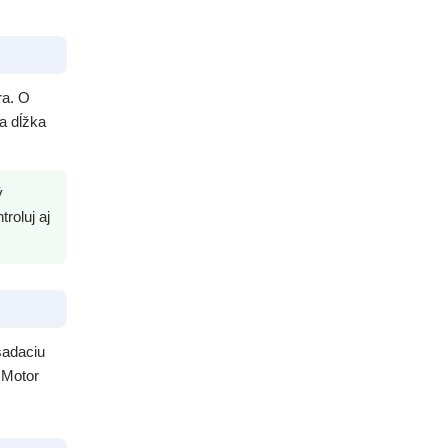
ra. O
 a dĺžka
ý
roluj aj
sadaciu
 Motor