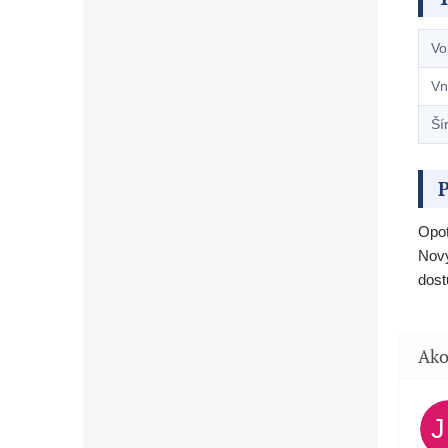
Vo
Vn
Ší
P
Opot
Nový
dost