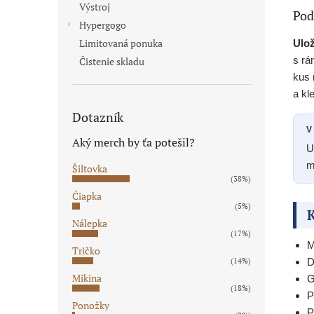
Výstroj
Pod
Hypergogo
Limitovaná ponuka
Ulo
s rá
Čistenie skladu
kus
a kl
Dotazník
V
Aký merch by ťa potešil?
U
m
Šiltovka
(38%)
Čiapka
(5%)
K
Nálepka
(17%)
M
Tričko
(14%)
D
Mikina
G
(18%)
P
Ponožky
P