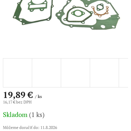
19,89 €
/ ks
16,17 € bez DPH
Jednotková
Skladom
(1 ks)
cena:
Môžeme doručiť do:
11.8.2026