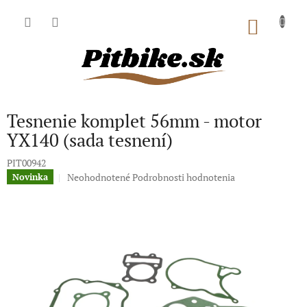
Prejsť
na
NÁKU
obsah
KOŠÍK
Tesnenie komplet 56mm - motor
YX140 (sada tesnení)
PIT00942
Priemerné
Neohodnotené
Podrobnosti hodnotenia
Novinka
hodnotenie
produktu
je
0,0
z
5
hviezdičiek.