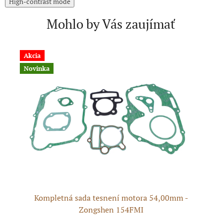
High-contrast mode
Mohlo by Vás zaujímať
Akcia
Novinka
Kompletná sada tesnení motora 54,00mm -
T
Zongshen 154FMI