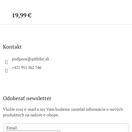
19,99 €
24
Z
á
p
ä
Kontakt
t
i
podpora
@
pitbike.sk
e
+421 951 362 746
Odoberať newsletter
Vložte svoj e-mail a my Vám budeme zasielať informácie o nových
produktoch na našom e-shope.
Email