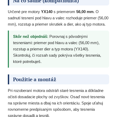
Na čo sadne (kompatibilita)
Určené pre motory
YX140
s priemerom
56,00 mm
. O
sadnutí tesnení pod hlavu a valec rozhoduje priemer (56,00
mm), rozstup a priemer skrutiek a dier, ako aj typ motora.
Skôr než objednáš:
Porovnaj s pôvodnými
tesneniami: priemer pod hlavu a valec (56,00 mm),
rozstup a priemer dier a typ motora (YX140).
Skontroluj, či rozsah sady pokrýva všetky tesnenia,
ktoré potrebuješ.
Použitie a montáž
Pri rozoberaní motora odstráň staré tesnenia a dôkladne
očisti dosadacie plochy od zvyškov. Osaď nové tesnenia
na správne miesta a dbaj na ich orientáciu. Spoje uťahuj
rovnomerne predpísaným spôsobom, aby tesnenia
správne dosadli a tesnili.