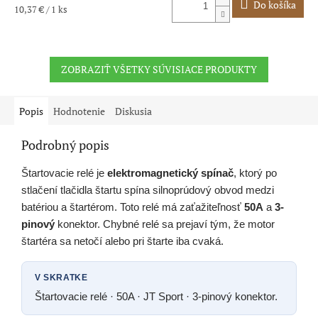
je
Do košíka
Jednotková
10,37 € / 1 ks
5,0
cena:
z
5
hviezdičiek.
ZOBRAZIŤ VŠETKY SÚVISIACE PRODUKTY
Popis
Hodnotenie
Diskusia
Podrobný popis
Štartovacie relé je
elektromagnetický spínač
, ktorý po
stlačení tlačidla štartu spína silnoprúdový obvod medzi
batériou a štartérom. Toto relé má zaťažiteľnosť
50A
a
3-
pinový
konektor. Chybné relé sa prejaví tým, že motor
štartéra sa netočí alebo pri štarte iba cvaká.
V SKRATKE
Štartovacie relé · 50A · JT Sport · 3-pinový konektor.