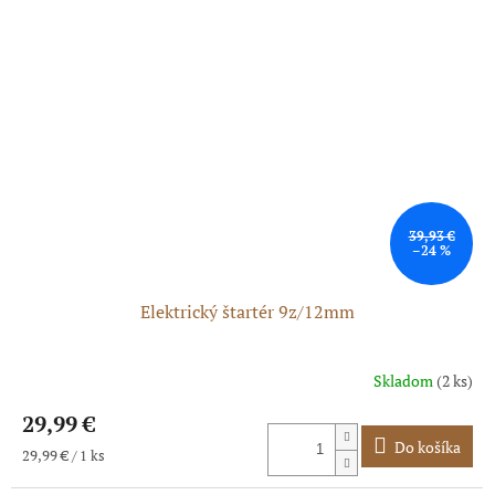
39,93 €
–24 %
Elektrický štartér 9z/12mm
Skladom
(2 ks)
Priemerné
hodnotenie
29,99 €
produktu
je
Do košíka
Jednotková
29,99 € / 1 ks
5,0
cena:
z