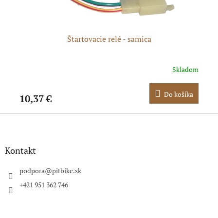
om
Štartovacie relé - samica
dom
Skladom
ka
Do košíka
10,37 €
9,
Z
á
p
ä
Kontakt
t
i
podpora
@
pitbike.sk
e
+421 951 362 746