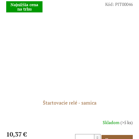
5
Kód:
PIT00046
Najnižšia cena
na trhu
hviezdičiek.
Štartovacie relé - samica
Skladom
(>5 ks)
Priemerné
hodnotenie
10,37 €
produktu