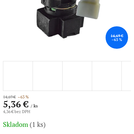
14,69 €
–63 %
14,69 €
–63 %
5,36 €
/ ks
4,36 € bez DPH
Jednotková
Skladom
(1 ks)
cena: