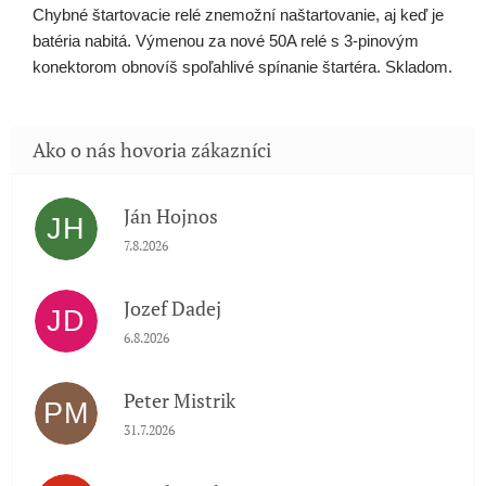
Chybné štartovacie relé znemožní naštartovanie, aj keď je
batéria nabitá. Výmenou za nové 50A relé s 3-pinovým
konektorom obnovíš spoľahlivé spínanie štartéra. Skladom.
Ján Hojnos
JH
Hodnotenie obchodu je 5 z 5 hviezdičiek.
7.8.2026
Jozef Dadej
JD
Hodnotenie obchodu je 5 z 5 hviezdičiek.
6.8.2026
Peter Mistrik
PM
Hodnotenie obchodu je 5 z 5 hviezdičiek.
31.7.2026