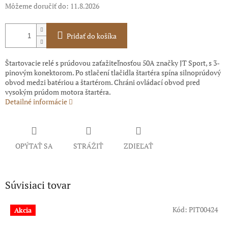
Môžeme doručiť do:
11.8.2026
Pridať do košíka
Štartovacie relé s prúdovou zaťažiteľnosťou 50A značky JT Sport, s 3-
pinovým konektorom. Po stlačení tlačidla štartéra spína silnoprúdový
obvod medzi batériou a štartérom. Chráni ovládací obvod pred
vysokým prúdom motora štartéra.
Detailné informácie
OPÝTAŤ SA
STRÁŽIŤ
ZDIEĽAŤ
Súvisiaci tovar
Kód:
PIT00424
Akcia