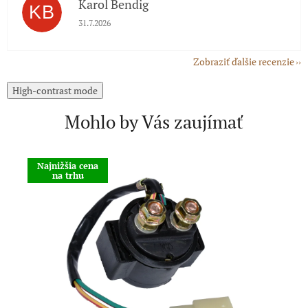
Karol Bendig
KB
Hodnotenie obchodu je 5 z 5 hviezdičiek.
31.7.2026
Zobraziť ďalšie recenzie
High-contrast mode
Mohlo by Vás zaujímať
Najnižšia cena
A
na trhu