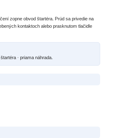
lačení zopne obvod štartéra. Prúd sa privedie na
trebených kontaktoch alebo prasknutom tlačidle
 štartéra · priama náhrada.