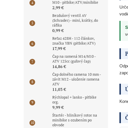
M10 - pitbike/ATV/minibike
Urče
2,99 €
vodi
Bezdušový ventil AV
(Schrader) - mini, krátky, do
ráfika
S
0,99 €
v
Reťaz 428H - 112 článkov,
značka YBN (pitbike/ATV)
17,99 €
P
Čap na ramená M14/M10 -
ATV 125cc (guľový čap)
Odpo
14,86 €
zapo
Čap dolného ramena 10 mm -
závit M12 - uloženie ramena
ATV
Ú
11,03 €
Rýchlopal + lanko - pitbike
Kone
org.
9,99 €
Štartér - hliníkový rotor na
Č
minibike s ozubením po
obvode