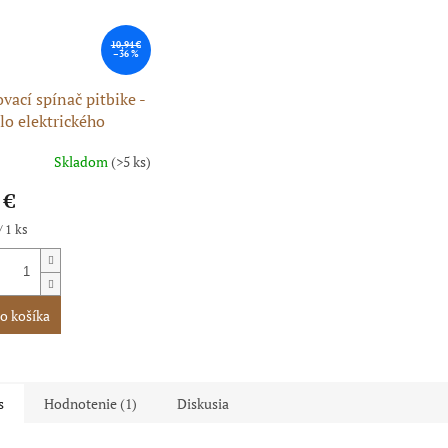
10,94 €
–36 %
ovací spínač pitbike -
dlo elektrického
éra
Skladom
(>5 ks)
erné
tenie
 €
ktu
ková
/ 1 ks
ičiek.
o košíka
s
Hodnotenie (1)
Diskusia