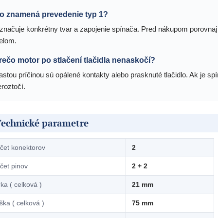
o znamená prevedenie typ 1?
značuje konkrétny tvar a zapojenie spínača. Pred nákupom porovnaj
ielom.
rečo motor po stlačení tlačidla nenaskočí?
astou príčinou sú opálené kontakty alebo prasknuté tlačidlo. Ak je s
roztočí.
Technické parametre
čet konektorov
2
čet pinov
2 + 2
rka ( celková )
21 mm
ška ( celková )
75 mm