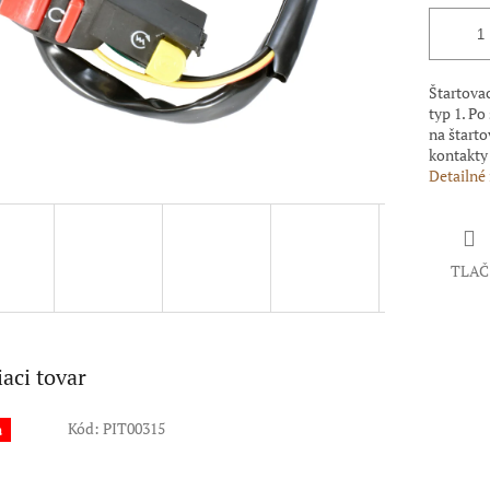
Štartovac
typ 1. Po
na štarto
kontakty
Detailné
TLAČ
iaci tovar
Kód:
PIT00315
a