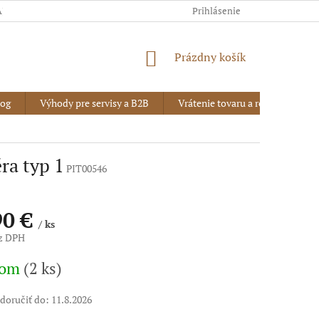
AJOV
Prihlásenie
NÁKUPNÝ
Prázdny košík
KOŠÍK
log
Výhody pre servisy a B2B
Vrátenie tovaru a reklamácia
éra typ 1
PIT00546
90 €
/ ks
ez DPH
vá
dom
(2 ks)
oručiť do:
11.8.2026