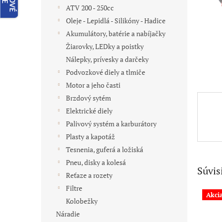
ATV 200 - 250cc
Oleje - Lepidlá - Silikóny - Hadice
Akumulátory, batérie a nabíjačky
Žiarovky, LEDky a poistky
Nálepky, prívesky a darčeky
Podvozkové diely a tlmiče
Motor a jeho časti
Brzdový sytém
Elektrické diely
Palivový systém a karburátory
Plasty a kapotáž
Tesnenia, guferá a ložiská
Pneu, disky a kolesá
Súvis
Reťaze a rozety
Filtre
Akci
Kolobežky
Náradie