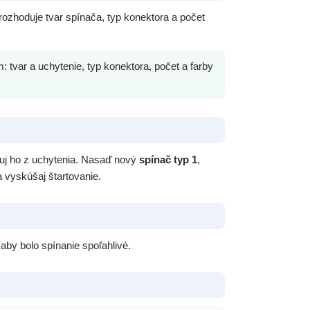
 rozhoduje tvar spínača, typ konektora a počet
var a uchytenie, typ konektora, počet a farby
tuj ho z uchytenia. Nasaď nový
spínač typ 1
,
a vyskúšaj štartovanie.
aby bolo spínanie spoľahlivé.