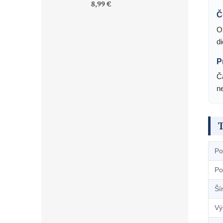
8,99 €
Č
O
d
P
Č
ne
Po
Po
Ší
Vý