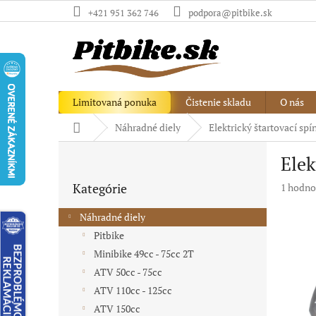
Prejsť
+421 951 362 746
podpora@pitbike.sk
na
obsah
Limitovaná ponuka
Čistenie skladu
O nás
Domov
Náhradné diely
Elektrický štartovací spín
B
Elek
o
Preskočiť
č
Kategórie
Priemer
1 hodno
kategórie
n
hodnote
ý
produkt
Náhradné diely
p
je
Pitbike
a
5,0
Minibike 49cc - 75cc 2T
z
n
5
e
ATV 50cc - 75cc
hviezdič
l
ATV 110cc - 125cc
ATV 150cc