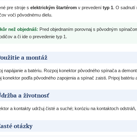
né pre stroje s
elektrickým štartérom
v prevedení
typ 1
. O sadnutí
čov voči pôvodnému dielu.
kôr než objednáš:
Pred objednaním porovnaj s pôvodným spínačom: t
odičov a či ide o prevedenie typ 1.
oužitie a montáž
j napájanie a batériu. Rozpoj konektor pôvodného spínača a demon
j konektor podľa pôvodného zapojenia a spínač zaisti. Pripoj batériu 
držba a životnosť
ktor a kontakty udržuj čisté a suché; koróziu na kontaktoch odstráň, 
asté otázky