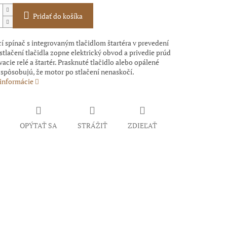
Pridať do košíka
í spínač s integrovaným tlačidlom štartéra v prevedení
 stlačení tlačidla zopne elektrický obvod a privedie prúd
vacie relé a štartér. Prasknuté tlačidlo alebo opálené
 spôsobujú, že motor po stlačení nenaskočí.
 informácie
OPÝTAŤ SA
STRÁŽIŤ
ZDIEĽAŤ