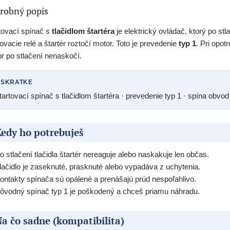
robný popis
tovací spínač s
tlačidlom štartéra
je elektrický ovládač, ktorý po st
tovacie relé a štartér roztočí motor. Toto je prevedenie
typ 1
. Pri opo
r po stlačení nenaskočí.
 SKRATKE
tartovací spínač s tlačidlom štartéra · prevedenie typ 1 · spína obvod
edy ho potrebuješ
o stlačení tlačidla štartér nereaguje alebo naskakuje len občas.
lačidlo je zaseknuté, prasknuté alebo vypadáva z uchytenia.
ontakty spínača sú opálené a prenášajú prúd nespoľahlivo.
ôvodný spínač typ 1 je poškodený a chceš priamu náhradu.
a čo sadne (kompatibilita)