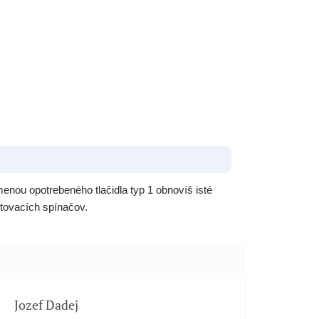
enou opotrebeného tlačidla typ 1 obnovíš isté
rtovacích spínačov.
Jozef Dadej