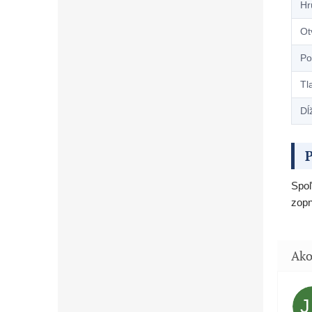
Hr
Ot
Po
Tl
Dĺ
P
Spoľ
zopn