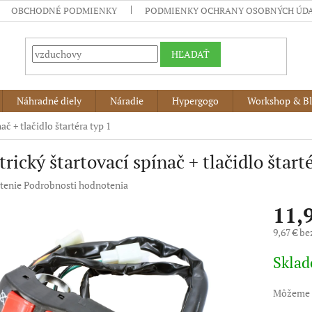
OBCHODNÉ PODMIENKY
PODMIENKY OCHRANY OSOBNÝCH ÚD
HĽADAŤ
Náhradné diely
Náradie
Hypergogo
Workshop & B
ač + tlačidlo štartéra typ 1
trický štartovací spínač + tlačidlo štart
né
tenie
Podrobnosti hodnotenia
nie
11,
u
9,67 € b
Jednotko
Skla
cena:
iek.
Môžeme d