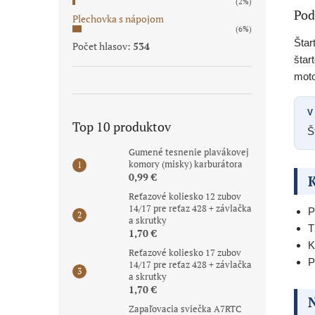
(2%)
Pod
Plechovka s nápojom
(6%)
Štar
Počet hlasov:
534
štar
moto
V
Top 10 produktov
Š
Gumené tesnenie plavákovej
komory (misky) karburátora
0,99 €
K
Reťazové koliesko 12 zubov
14/17 pre reťaz 428 + závlačka
P
a skrutky
T
1,70 €
K
Reťazové koliesko 17 zubov
P
14/17 pre reťaz 428 + závlačka
a skrutky
1,70 €
N
Zapaľovacia sviečka A7RTC