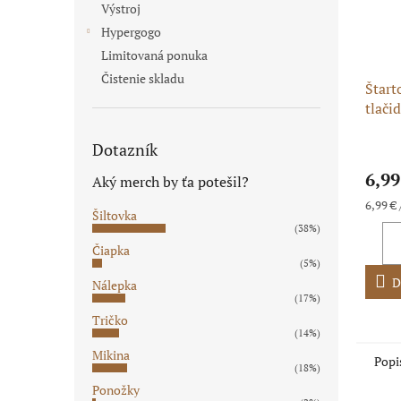
Výstroj
Hypergogo
Limitovaná ponuka
Čistenie skladu
Štart
tlači
štart
Priem
Dotazník
hodno
6,99
Aký merch by ťa potešil?
produ
je
Jednot
6,99 € 
5,0
Šiltovka
cena:
(38%)
z
5
Čiapka
(5%)
hviezd
D
Nálepka
(17%)
Tričko
(14%)
Mikina
Popi
(18%)
Ponožky