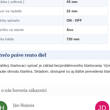
úbka ( celková )
43 mm
vor na riadidlá
22 mm
lohy spínače
ON - OFF
ačítko na startér
Áno
žka kábla
720 mm
rečo práve tento diel
ahlivý štartovací spínač je základ bezproblémového štartovania. Vým
utie obvodu štartéra. Skladom, dostupné sú aj ďalšie prevedenia šta
Ján Hojnos
JH
JD