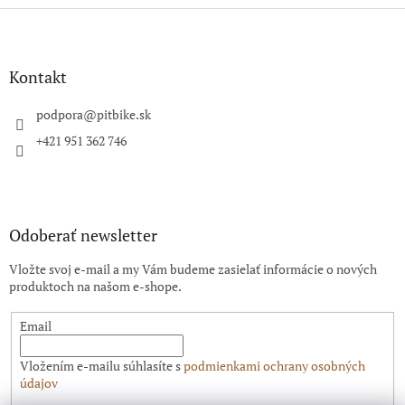
Z
á
p
ä
Kontakt
t
i
podpora
@
pitbike.sk
e
+421 951 362 746
Odoberať newsletter
Vložte svoj e-mail a my Vám budeme zasielať informácie o nových
produktoch na našom e-shope.
Email
Vložením e-mailu súhlasíte s
podmienkami ochrany osobných
údajov