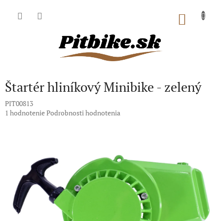
Prejsť
na
NÁKU
obsah
KOŠÍK
Štartér hliníkový Minibike - zelený
PIT00813
Priemerné
1 hodnotenie
Podrobnosti hodnotenia
hodnotenie
produktu
je
5,0
z
5
hviezdičiek.