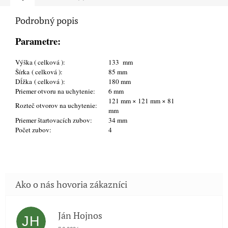
Podrobný popis
Parametre:
Výška ( celková ):
133 mm
Šírka ( celková ):
85 mm
Dĺžka ( celková ):
180 mm
Priemer otvoru na uchytenie:
6 mm
121 mm × 121 mm × 81
Rozteč otvorov na uchytenie:
mm
Priemer štartovacích zubov:
34 mm
Počet zubov:
4
Ján Hojnos
JH
Hodnotenie obchodu je 5 z 5 hviezdičiek.