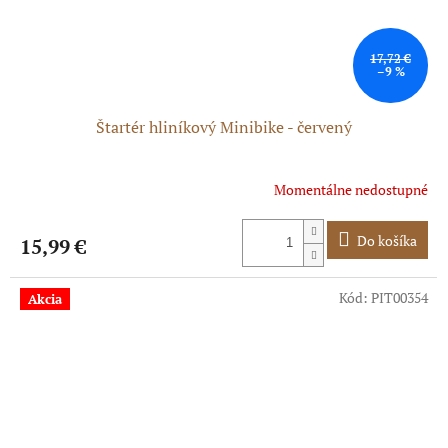
17,72 €
–9 %
Štartér hliníkový Minibike - červený
Momentálne nedostupné
Do košíka
15,99 €
Kód:
PIT00354
Akcia