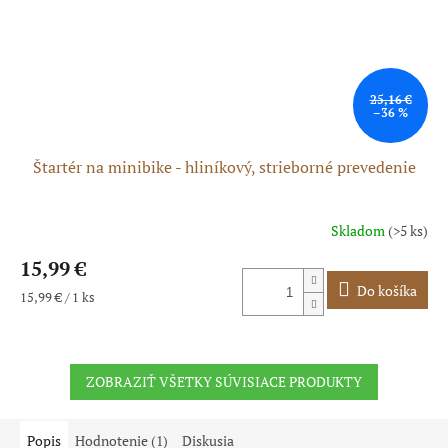
25,16 €
–36 %
Štartér na minibike - hliníkový, strieborné prevedenie
Skladom
(>5 ks)
Priemerné
hodnotenie
15,99 €
produktu
je
Do košíka
Jednotková
15,99 € / 1 ks
5,0
cena:
z
5
hviezdičiek.
ZOBRAZIŤ VŠETKY SÚVISIACE PRODUKTY
Popis
Hodnotenie (1)
Diskusia