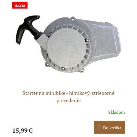
Akcia
A
Štartér na minibike - hliníkový, strieborné
prevedenie
pné
Skladom
ka
Do košíka
15,99 €
19