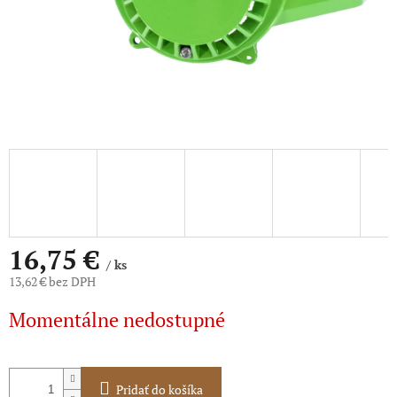
16,75 €
/ ks
13,62 € bez DPH
Jednotková
Momentálne nedostupné
cena:
Pridať do košíka