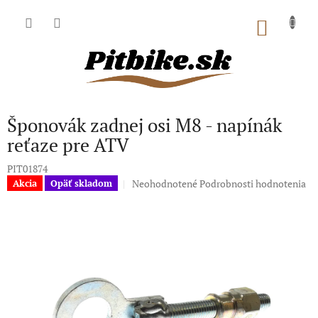
Prejsť
na
NÁKU
obsah
KOŠÍK
Šponovák zadnej osi M8 - napínák
reťaze pre ATV
PIT01874
Priemerné
Neohodnotené
Podrobnosti hodnotenia
Akcia
Opäť skladom
hodnotenie
produktu
je
0,0
z
5
hviezdičiek.