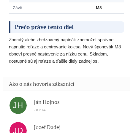
Závit
M8
Prečo práve tento diel
Zodratý alebo zhrdzavený napínák znemožní správne
napnutie reťaze a centrovanie kolesa. Nový šponovák M8
obnoví presné nastavenie za nízku cenu. Skladom,
dostupné sú aj reťaze a ďalšie diely zadnej osi.
Ján Hojnos
JH
Hodnotenie obchodu je 5 z 5 hviezdičiek.
7.8.2026
Jozef Dadej
JD