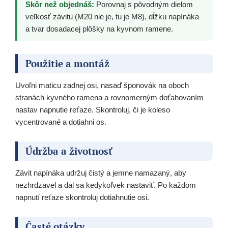
Skôr než objednáš:
Porovnaj s pôvodným dielom
veľkosť závitu (M20 nie je, tu je M8), dĺžku napínáka
a tvar dosadacej plôšky na kyvnom ramene.
Použitie a montáž
Uvoľni maticu zadnej osi, nasaď šponovák na oboch
stranách kyvného ramena a rovnomerným doťahovaním
nastav napnutie reťaze. Skontroluj, či je koleso
vycentrované a dotiahni os.
Údržba a životnosť
Závit napínáka udržuj čistý a jemne namazaný, aby
nezhrdzavel a dal sa kedykoľvek nastaviť. Po každom
napnutí reťaze skontroluj dotiahnutie osi.
Časté otázky