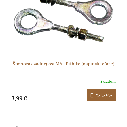
Šponovák zadnej osi M6 - Pitbike (napínák reťaze)
dom
Skladom
ka
Do košíka
3,99 €
6,
Z
á
p