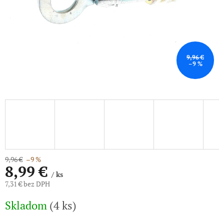
9,96 €
–9 %
9,96 €
–9 %
8,99 €
/ ks
7,31 € bez DPH
Jednotková
Skladom
(4 ks)
cena: